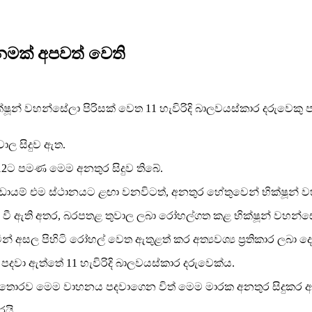
නමක් අපවත් වෙති
ෂූන් වහන්සේලා පිරිසක් වෙත 11 හැවිරිදි බාලවයස්කාර දරුවෙකු 
ාල සිදුව ඇත.
වල් 12ට පමණ මෙම අනතුර සිදුව තිබේ.
්ඩායම් එම ස්ථානයට ළඟා වනවිටත්, අනතුර හේතුවෙන් භික්ෂූන් ව
 වී ඇති අතර, බරපතළ තුවාල ලබා රෝහල්ගත කළ භික්ෂූන් වහන්සේ
 අසල පිහිටි රෝහල් වෙත ඇතුළත් කර අත්‍යවශ්‍ය ප්‍රතිකාර ලබා දෙ
පදවා ඇත්තේ 11 හැවිරිදි බාලවයස්කාර දරුවෙක්ය.
 තොරව මෙම වාහනය පදවාගෙන විත් මෙම මාරක අනතුර සිදුකර ඇ
රයි.