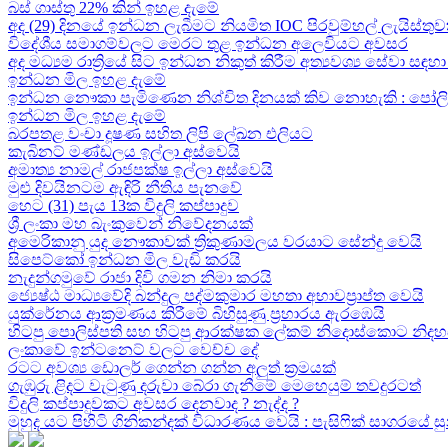
බස් ගාස්තු 22% කින් ඉහළ දැමේ
අද (29) දිනයේ ඉන්ධන ලැබීමට නියමිත IOC පිරවුම්හල් ලැයිස්තුව
විදේශීය සමාගම්වලට මෙරට තුළ ඉන්ධන අලෙවියට අවසර
අද මධ්‍යම රාත්‍රියේ සිට ඉන්ධන නිකුත් කිරීම අත්‍යවශ්‍ය සේවා 
ඉන්ධන මිල ඉහළ දැමේ
ඉන්ධන නෞකා පැමිණෙන නිශ්චිත දිනයක් කිව නොහැකි : පෝලිම්ව
ඉන්ධන මිල ඉහළ දැමේ
බරපතළ වංචා දූෂණ සහිත ලිපි ලේඛන එලියට
කැබිනට් මණ්ඩලය ඉල්ලා අස්වෙයි
අමාත්‍ය නාමල් රාජපක්ෂ ඉල්ලා අස්වෙයි
මුළු දිවයිනටම ඇඳිරි නීතිය පැනවේ
හෙට (31) පැය 13ක විදුලි කප්පාදුව
ශ්‍රී ලංකා මහ බැංකුවෙන් නිවේදනයක්
අමෙරිකානු යුද නෞකාවක් ත්‍රිකුණාමලය වරයාට සේන්දු වෙයි
සිපෙට්කෝ ඉන්ධන මිල වැඩි කරයි
නැදුන්ගමුවේ රාජා දිවි ගමන නිමා කරයි
ජ්‍යෙෂ්ඨ මාධ්‍යවේදි බන්දුල පද්මකුමාර මහතා අභාවප්‍රාප්ත වෙයි
යුක්රේනය ආක්‍රමණය කිරීමේ බිහිසුණු ප්‍රහාරය ඇරඹෙයි
හිටපු පොලිස්පති සහ හිටපු ආරක්ෂක ලේකම් නිදොස්කොට නිදහ
ලංකාවේ ඉන්ටනෙට් වලට වෙච්ච දේ
රටට අවශ්‍ය ඩොලර් ගෙන්න ගන්න අලුත් ක්‍රමයක්
ගැඹුරු ළිදට වැටුණු දරුවා බේරා ගැනීමේ මෙහෙයුම් තවදුරටත්
විදුලි කප්පාදුවකට අවසර දෙනවාද ? නැද්ද ?
මුහුද යට පිහිටි ගිනිකන්දක් විධාරණය වෙයි : පැසිෆික් සාගරයේ 