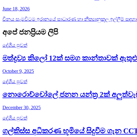
June 18, 2026
චීනය සැමවිටම ඉරානයේ සාධාරණ හා නීත්‍යානුකූල ඉල්ලීම් සඳ
අපේ ජනප්‍රියම ලිපි
දේශීය පුවත්
මත්ද්‍රව්‍ය කිලෝ 12ක් සමග කාන්තාවක් ඇතුළ
October 9, 2025
දේශීය පුවත්
නොරොච්චෝලේ ජනන යන්ත්‍ර 2ක් අලුත්වැ
December 30, 2025
දේශීය පුවත්
ගල්කිස්ස අධිකරණ භූමියේ සිදුවීම ගැන C