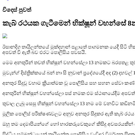
විදෙස් පුවත්
කැබ් රථයක ගැටීමෙන් භික්ෂූන් වහන්සේ 8
ඊසානදිග තායිලන්තයේ මුක්දහාන් පළාතේ පාගමනක යෙදී සිටි භික්
අපවත් වී ඇති බව එරට පොලිසිය පවසයි.
මෙම අනතුරින් තවත් භික්ෂූන් වහන්සේලා 13 නමකට බරපතළ තුව
මුවැන්ග් දිස්ත්‍රික්කයේ බන් නා සි නුවාන් ප්‍රදේශයේදී අද (2) දහ
අනතුර සිදුවූ වහාම ක්‍රියාත්මක වූ පොලිසිය සහ සහන සේවා කණ
අනතුරින් භික්ෂූන් වහන්සේලා පස් නමක එම ස්ථානයේදීම අපවත්
තුවාල ලැබූ සෙසු භික්ෂූන් වහන්සේලා 13 නම මේ වනවිට කඩිනමින්
මූලික පොලිස් පරීක්ෂණවලට අනුව අනතුර සිදුකර ඇති කැබ් රථය 
ඔහු තම දෙමාපියන්ගේ හෝ භාරකරුවෙකුගේ කිසිදු අවසරයකින්
සිද්ධිය සම්බන්ධයෙන් තායිලන්ත පොලිසිය වැඩිදුර විමර්ශන සිදුක