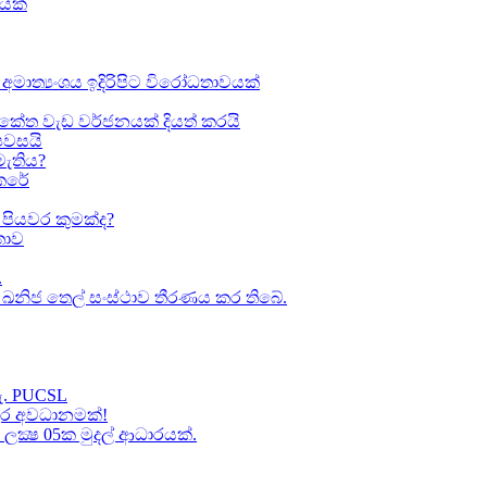
ඛයක්
අමාත්‍යංශය ඉදිරිපිට විරෝධතාවයක්
කේත වැඩ වර්ජනයක් දියත් කරයි
 පවසයි
මැතිය?
කෙරේ
පියවර කුමක්ද​?
ාව​
.
කා ඛනිජ තෙල් සංස්ථාව තීරණය කර තිබේ.
හැ. PUCSL
තුර අවධානමක්!
ක්‍ෂ 05ක​ මුදල් ආධාරයක්​.