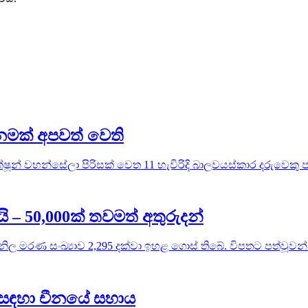
නමක් අපවත් වෙති
ූන් වහන්සේලා පිරිසක් වෙත 11 හැවිරිදි බාලවයස්කාර දරුවෙකු පැ
ි – 50,000ක් තවමත් අතුරුදන්
ිල මරණ සංඛ්‍යාව 2,295 දක්වා ඉහළ ගොස් තිබේ. විපතට පත්වූවන් 
් සඳහා චීනයේ සහාය