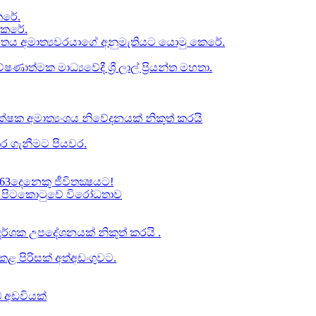
රේ​.
කෙරේ.
චිතය අමාත්‍යවරයාගේ අනුමැතියට​ යොමු කෙරේ.
ත්මක මාධ්‍යවේදී ශ්‍රී ලාල් ප්‍රියන්ත මහතා.
්ෂක අමාත්‍යංශය නිවේදනයක් නිකුත් කරයි
ර ගැනීමට පියවර​.
63දෙනෙකු ජීවිතක්‍ෂයට​!
් වූ පිටකොටුවේ විරෝධතාව
ාප දර්ශක උපදේශනයක් නිකුත් කරයි .
 පිරිසක් අත්අඩංගුවට.
් අඩවියක්