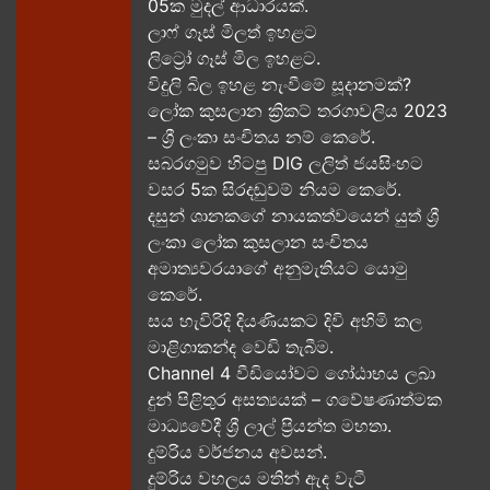
05ක​ මුදල් ආධාරයක්​.
ලාෆ් ගෑස් මිලත් ඉහළට​
ලිට්‍රෝ ගෑස් මිල​ ඉහළට​.
විදුලි බිල ඉහළ නැංවීමේ සූදානමක්?
ලෝක කුසලාන ක්‍රිකට් තරගාවලිය 2023
– ශ්‍රී ලංකා සංචිතය නම් කෙරේ​.
සබරගමුව හිටපු DIG ලලිත් ජයසිංහට
වසර 5ක සිරදඬුවම් නියම කෙරේ.
දසුන් ශානකගේ නායකත්වයෙන් යුත් ශ්‍රී
ලංකා ලෝක කුසලාන සංචිතය
අමාත්‍යවරයාගේ අනුමැතියට​ යොමු
කෙරේ.
සය හැවිරිදි දියණියකට දිවි අහිමි කල
මාළිගාකන්ද වෙඩි තැබීම​.
Channel 4 වීඩියෝවට ගෝඨාභය ලබා
දුන් පිළිතුර අසත්‍යයක් – ගවේෂණාත්මක
මාධ්‍යවේදී ශ්‍රී ලාල් ප්‍රියන්ත මහතා.
දුම්රිය වර්ජනය අවසන්.
දුම්රිය වහලය මතින් ඇද​ වැටී