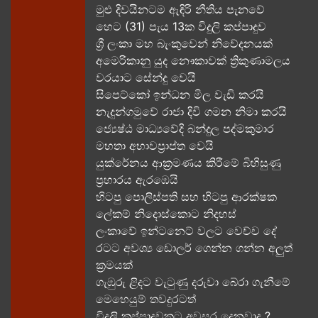
මුළු දිවයිනටම ඇඳිරි නීතිය පැනවේ
හෙට (31) පැය 13ක විදුලි කප්පාදුව
ශ්‍රී ලංකා මහ බැංකුවෙන් නිවේදනයක්
අමෙරිකානු යුද නෞකාවක් ත්‍රිකුණාමලය
වරයාට සේන්දු වෙයි
සිපෙට්කෝ ඉන්ධන මිල වැඩි කරයි
නැදුන්ගමුවේ රාජා දිවි ගමන නිමා කරයි
ජ්‍යෙෂ්ඨ මාධ්‍යවේදි බන්දුල පද්මකුමාර
මහතා අභාවප්‍රාප්ත වෙයි
යුක්රේනය ආක්‍රමණය කිරීමේ බිහිසුණු
ප්‍රහාරය ඇරඹෙයි
හිටපු පොලිස්පති සහ හිටපු ආරක්ෂක
ලේකම් නිදොස්කොට නිදහස්
ලංකාවේ ඉන්ටනෙට් වලට වෙච්ච දේ
රටට අවශ්‍ය ඩොලර් ගෙන්න ගන්න අලුත්
ක්‍රමයක්
ගැඹුරු ළිදට වැටුණු දරුවා බේරා ගැනීමේ
මෙහෙයුම් තවදුරටත්
විදුලි කප්පාදුවකට අවසර දෙනවාද ?