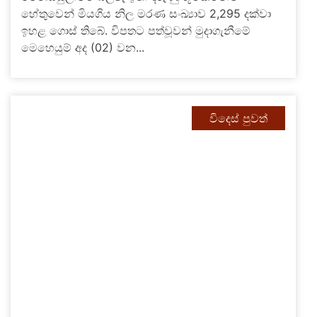
හේතුවෙන් මියගිය නිල මරණ සංඛ්‍යාව 2,295 දක්වා
ඉහළ ගොස් තිබේ. විපතට පත්වූවන් මුදාගැනීමේ
මෙහෙයුම් අද (02) වන...
විදෙස් පුවත්