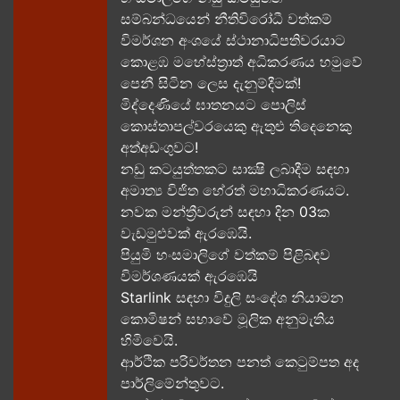
සම්බන්ධයෙන් නීතිවිරෝධී වත්කම්
විමර්ශන අංශයේ ස්ථානාධිපතිවරයාට
කොළඹ මහේස්ත්‍රාත් අධිකරණය හමුවේ
පෙනී සිටින ලෙස දැනුම්දීමක්!
මිද්දෙණියේ ඝාතනයට පොලිස්
කොස්තාපල්වරයෙකු ඇතුළු තිදෙනෙකු
අත්අඩංගුවට​!
නඩු කටයුත්තකට සාක්‍ෂි ලබාදීම සඳහා
අමාත්‍ය විජිත හේරත් මහාධිකරණයට​.
නවක මන්ත්‍රීවරුන් සඳහා දින 03ක
වැඩමුළුවක් ඇරඹෙයි.
පියුමි හංසමාලිගේ වත්කම් පිළිබඳව
විමර්ශණයක් ඇරඹෙයි
Starlink සඳහා විදුලි සංදේශ නියාමන
කොමිෂන් සභාවේ මූලික අනුමැතිය
හිමිවෙයි.
ආර්ථික පරිවර්තන පනත් කෙටුම්පත අද
පාර්ලිමේන්තුවට.