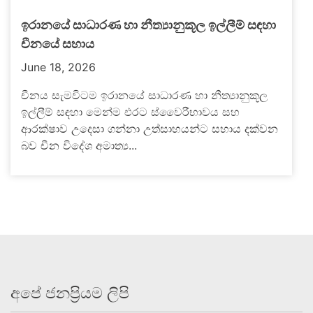
ඉරානයේ සාධාරණ හා නීත්‍යානුකූල ඉල්ලීම් සඳහා
චීනයේ සහාය
June 18, 2026
චීනය සැමවිටම ඉරානයේ සාධාරණ හා නීත්‍යානුකූල
ඉල්ලීම් සඳහා මෙන්ම එරට ස්වෛරීභාවය සහ
ආරක්ෂාව උදෙසා ගන්නා උත්සාහයන්ට සහාය දක්වන
බව චීන විදේශ අමාත්‍ය...
අපේ ජනප්‍රියම ලිපි