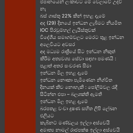
ජපානයෙන් ලංකාවට මේ වෙලාවේ උදව්
නෑ
බස් ගාස්තු 22% කින් ඉහළ දැමේ
අද (29) දිනයේ ඉන්ධන ලැබීමට නියමිත
IOC පිරවුම්හල් ලැයිස්තුවක්
විදේශීය සමාගම්වලට මෙරට තුළ ඉන්ධන
අලෙවියට අවසර
අද මධ්‍යම රාත්‍රියේ සිට ඉන්ධන නිකුත්
කිරීම අත්‍යවශ්‍ය සේවා සඳහා පමණයි :
පළාත් අතර සංචරණ සීමා
ඉන්ධන මිල ඉහළ දැමේ
ඉන්ධන නෞකා පැමිණෙන නිශ්චිත
දිනයක් කිව නොහැකි : පෝලිම්වල රැඳී
සිටින්න එපා – බලශක්ති ඇමති
ඉන්ධන මිල ඉහළ දැමේ
බරපතළ වංචා දූෂණ සහිත ලිපි ලේඛන
එලියට
කැබිනට් මණ්ඩලය ඉල්ලා අස්වෙයි
අමාත්‍ය නාමල් රාජපක්ෂ ඉල්ලා අස්වෙයි