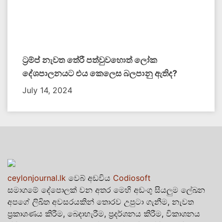
ට්‍රම්ප් නැවත තේරී පත්වුවහොත් ලෝක
දේශපාලනයට එය කෙලෙස බලපානු ඇතිද​?
July 14, 2024
ceylonjournal.lk
වෙබ් අඩවිය
Codiosoft
සමාගමේ දේපොලක් වන අතර මෙහි අඩංගු සියලුම ලේඛන
අපගේ ලිඛිත අවසරයකින් තොරව උපුටා ගැනීම, නැවත
ප්‍රකාශණය කිරීම, බෙදාහැරීම, ප්‍රදර්ශනය කිරීම, විකාශනය