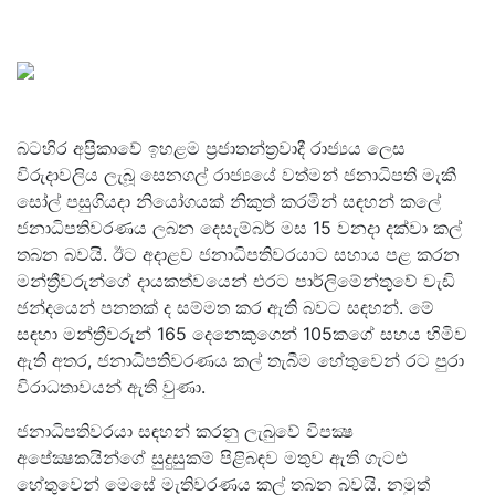
බටහිර අප්‍රිකාවේ ඉහළම ප්‍රජාතන්ත්‍රවාදී රාජ්‍යය ලෙස
විරුදාවලිය ලැබූ සෙනගල් රාජ්‍යයේ වත්මන් ජනාධිපති මැකී
සෝල් පසුගියදා නියෝගයක් නිකුත් කරමින් සඳහන් කලේ
ජනාධිපතිවරණය ලබන දෙසැම්බර් මස 15 වනදා දක්වා කල්
තබන බවයි. ඊට අදාළව ජනාධිපතිවරයාට සහාය පළ කරන
මන්ත්‍රීවරුන්ගේ දායකත්වයෙන් එරට පාර්ලිමේන්තුවේ වැඩි
ඡන්දයෙන් පනතක් ද සම්මත කර ඇති බවට සඳහන්. මේ
සඳහා මන්ත්‍රීවරුන් 165 දෙනෙකුගෙන් 105කගේ සහය හිමිව
ඇති අතර​, ජනාධිපතිවරණය කල් තැබීම හේතුවෙන් රට පුරා
විරාධතාවයන් ඇති වුණා.
ජනාධිපතිවරයා සඳහන් කරනු ලැබුවේ විපක්‍ෂ
අපේක්‍ෂකයින්ගේ සුදුසුකම් පිළිබඳව මතුව ඇති ගැටළු
හේතුවෙන් මෙසේ මැතිවරණය කල් තබන බවයි. නමුත්