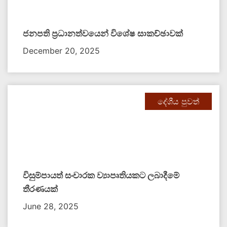
ජනපති ප්‍රධානත්වයෙන් විශේෂ සාකච්ඡාවක්
December 20, 2025
දේශීය පුවත්
විසුම්පායත් සංචාරක ව්‍යාපෘතියකට ලබාදීමේ
තීරණයක්
June 28, 2025