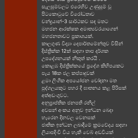
සැලසුම්වලට එරෙහිව උණුසුම් වූ
පිටකොටුවේ විරෝධතාව
චන්ද්‍රයාන්-3 සාර්ථකව සඳ මතට​
මහජන ආරක්ෂක අමාත්‍යවරයාගෙන්
මහජනතාවට ප්‍රකාශයක්.
කාලගුණ විද්‍යා දෙපාර්තමේන්තුව විසින්
දිස්ත්‍රික්ක 12ක් සඳහා තාප දර්ශක
උපදේශනයක් නිකුත් කරයි .
කොළඹ දිස්ත්‍රික්කයේ ප්‍රදේශ කිහිපයකට
පැය 18ක ජල කප්පාදුවක්
ළමා ලිංගික අපයෝජන චෝදනා මත
පුද්ගලයකුට පහර දී ඝාතනය කළ පිරිසක්
අත්අඩංගුවට.
අනුප්‍රාප්තික ජනපති රනිල්
අවසන් අංකය අනුව ඉන්ධන බෙදා
හැරෙන දිනවල වෙනසක්
ජාතික ඉන්ධන ලබාදීමේ ක්‍රමවේදය සඳහා
ලියාපදිංචි විය හැකි වෙබ් අඩවියක්