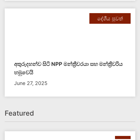
දේශීය පුවත්
අතුරුදහන්ව සිටි NPP මන්ත්‍රීවරයා සහ මන්ත්‍රීවරිය
හමුවෙයි
June 27, 2025
Featured