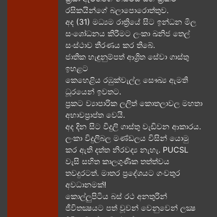
රසිකයින්ගේ බලාපොරොත්තුව.
අද (31) මධ්‍යම රාත්‍රියේ සිට ඉන්ධන මිල
සංශෝධනය කිරීමට ලංකා ඛනිජ තෙල්
සංස්ථාව තීරණය කර තිබේ.
ජාතික හැඳුනුම්පත් ආශ්‍රිත සේවා ගාස්තු
ඉහළට
කෙහෙළිය රඹුක්වැල්ල සෞඛ්‍ය ඇමති
ධූරයෙන් ඉවතට​.
ප්‍රකට ව්‍යාපාරික ලලිත් කොතලාවල මහතා
අභාවප්‍රාප්ත වෙයි.
අද දින​ සිට විදුලි ගාස්තු වැඩිවන ආකාරය​.
ලංකා විදුලිබල මණ්ඩලය විසින් යොමු
කර ඇති දත්ත නිරවද්‍ය නැහැ. PUCSL
වැසි සහිත කාලගුණික තත්ත්වය
තවදුරටත්. මාතර ප්‍රදේශයට ගංවතුර
අවධානමක්!
කොල්ලුපිටිය බස් රථ අනතුරින්
ජීවිතක්‍ෂයට පත් වූවන් වෙනුවෙන් ලක්‍ෂ