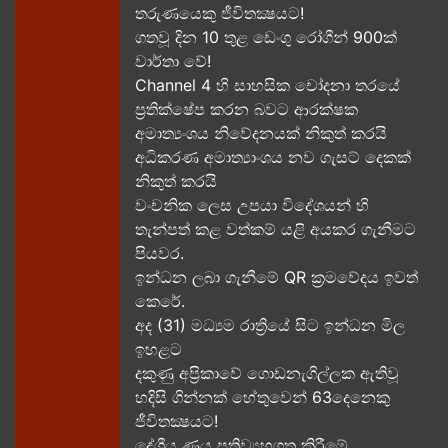
තරුණයෙකු ජීවිතක්‍ෂයට​!
ගතවූ දින 10 තුළ ඩෙංගු රෝගීන් 900ක්
වාර්තා වේ!
Channel 4 හි සාහසික චෝදනා තරයේ
ප්‍රතික්ෂේප කරන බවට ආරක්ෂක
අමාත්‍යංශය නිවේදනයක් නිකුත් කරයි
අධිකරණ අමාත්‍යාංශය නව ගැසට් දෙකක්
නිකුත් කරයි
වංචනික ලෙස උපයා විදේශයන් හි
තැන්පත් කළ​ වත්කම් යළි අයකර ගැනීමට
පියවර​.
ඉන්ධන ලබා ගැනීමේ QR ක්‍රමවේදය ඉවත්
කෙරේ.
අද (31) මධ්‍යම රාත්‍රියේ සිට ඉන්ධන මිල
ඉහළට
දකුණු අප්‍රිකාවේ ගොඩනැගිල්ලක ඇතිවූ
හදිසි ගින්නක් හේතුවෙන් 63දෙනෙකු
ජීවිතක්‍ෂයට​!
දේශීය​ ණය ප්‍රතිව්‍යුහගත කිරීමේ