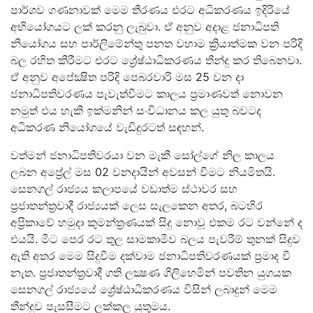
පාර්ශව ගණනාවක් මෙම තීරණය එරට අධිකරණය ඉදිරියේ
අභියෝගයට ලක් කරනු ලැබුවා. ඒ අනුව අදාළ ජනාධිපති
නියෝගය සහ පාර්ලිමේන්තු පනත වහාම ක්‍රියාත්මක වන පරිදි
බල රහිත කිරීමට එරට ශ්‍රේෂ්ඨාධිකරණය තීන්දු කර තිබෙනවා.
ඒ අනුව අපේක්‍ෂිත පරිදි පෙබරවාරි මස 25 වන දා
ජනාධිපතිවරණය පැවැත්වීමට කාලය ප්‍රමාණවත් නොවන
නමුත් එය හැකි ඉක්මනින් සංවිධානය කල යුතු බවටද
අධිකරණ නියෝගයේ වැඩිදුරටත් සඳහන්.
වත්මන් ජනාධිපතිවරයා වන මැකී සෝල්ගේ නිල කාලය
ලබන අප්‍රේල් මස 02 වනදායින් අවසන් වීමට නියමිතයි.
සෙනගල් රාජ්‍යය කලාපයේ වඩාත්ම ස්ථාවර සහ
ප්‍රජාතන්ත්‍රවාදී රාජ්‍යයක් ලෙස සැලකෙන අතර​, බටහිර
අප්‍රිකාවේ හමුදා කුමන්ත්‍රණයක් සිදු නොවූ එකම රට වන්නේ ද
එයයි. මීට පෙර රට තුල සාමකාමීව බලය පැවරීම් තුනක් සිදුව
ඇති අතර මෙම සිදුවීම දක්වාම ජනාධිපතිවරණයක් ප්‍රමාද වී
නැත​. ප්‍රජාතන්ත්‍රවාදී ගති ලක්‍ෂණ ගිලිහෙමින් පවතින යුගයක
සෙනගල් රාජ්‍යයේ ශ්‍රේෂ්ඨාධිකරණය විසින් ලබාදුන් මෙම
තීන්දුව පැසසීමට ලක්කල යුතුමය​.