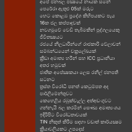
අපේ ජනබල පක්‍ෂයේ නායක සමන්
පෙරේරා ඇතුළු 05ක් මරුට​
හෙට කොළඹ ප්‍රදේශ කිහිපයකට පැය
16ක ජල කප්පාදුවක්
නවගමුවේ වෙඩි තැබීමකින් පුද්ගලයෙකු
ජීවිතක්‍ෂයට​
රජයේ නිලධාරීන්ගේ රාජකාරි වේලාවන්
සම්බන්ධයෙන් චක්‍රලේඛයක්
ක්‍රීඩා අමාත්‍ය හරීන් සහ​ ICC ප්‍රධානියා
අතර හමුවක්
ජාතික අපේක්‍ෂකයා ලෙස රනිල් ජනපති
සටනට​
ත්‍රස්ත විරෝධී පනත් කෙටුම්පත අද
පාර්ලිමේන්තුවට​
කෙහෙළිය රඹුක්වැල්ල අත්අඩංගුවට
ගන්නැයි බල කරමින් සෞඛ්‍ය අමාත්‍යංශය
ඉදිරිපිට විරෝධතාවයක්
TIN නිකුත් කිරීම සඳහා වඩාත් කාර්යක්‍ෂම
ක්‍රියාවලියකට උපදෙස්