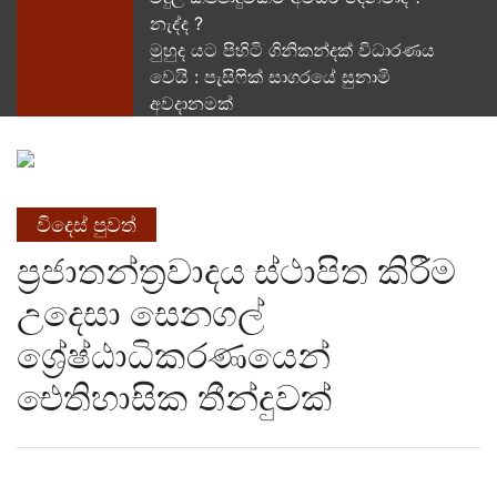
නැද්ද ?
මුහුද යට පිහිටි ගිනිකන්දක් විධාරණය
වෙයි : පැසිෆික් සාගරයේ සුනාමි
අවදානමක්
විදෙස් පුවත්
ප්‍රජාතන්ත්‍රවාදය ස්ථාපිත කිරීම
උදෙසා සෙනගල්
ශ්‍රේෂ්ඨාධිකරණයෙන්
ඓතිහාසික තීන්දුවක්