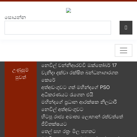
සොයන්න
නෙවිල් වන්නිආරච්චි ඔක්තෝබර් 17
උණුසුම්
වැනිදා දක්වා රක්ෂිත බන්ධනාගාරගත
පුවත්
කෙරේ
අත්අඩංගුවට ගත් මහින්දගේ PSO
අධිකරණයට රැගෙන එයි
මහින්දගේ ප්‍රධාන ආරක්ෂක නිලධාරී
නෙවිල් අත්අඩංගුවට
හිටපු රාජ්‍ය අමාත්‍ය ලොහාන් රත්වත්තේ
ජීවිතක්ෂයට
තෙල් සහ රත්‍රං මිල පහතට