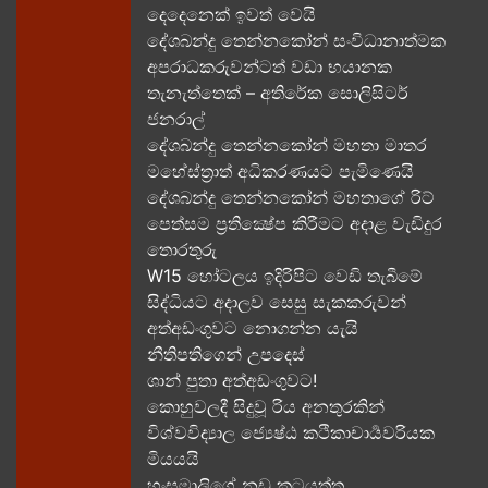
දෙදෙනෙක් ඉවත් වෙයි
දේශබන්දු තෙන්නකෝන් සංවිධානාත්මක
අපරාධකරුවන්ටත් වඩා භයානක
තැනැත්තෙක් – අතිරේක සොලිසිටර්
ජනරාල්
දේශබන්දු තෙන්නකෝන් මහතා මාතර
මහේස්ත්‍රාත් අධිකරණයට පැමිණෙයි
දේශබන්දු තෙන්නකෝන් මහතාගේ රිට්
පෙත්සම ප්‍රතික්‍ෂේප කිරීමට අදාළ වැඩිදුර
තොරතුරු
W15 හෝටලය ඉදිරිපිට වෙඩි තැබීමේ
සිද්ධියට අදාලව​ සෙසු සැකකරුවන්
අත්අඩංගුවට නොගන්න යැයි
නීතිපතිගෙන් උපදෙස්
ශාන් පුතා අත්අඩංගුවට!
කොහුවලදී සිදුවූ රිය අනතුරකින්
විශ්වවිද්‍යාල ජ්‍යෙෂ්ඨ කථිකාචාර්‍යවරියක
මියයයි
හංසමාලිගේ නඩු කටයුත්ත