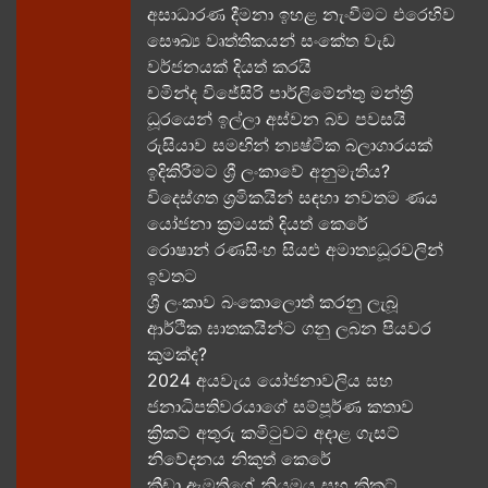
අසාධාරණ දීමනා ඉහළ නැංවීමට එරෙහිව
සෞඛ්‍ය වෘත්තිකයන් සංකේත වැඩ
වර්ජනයක් දියත් කරයි
චමින්ද විජේසිරි පාර්ලිමේන්තු මන්ත්‍රී
ධූරයෙන් ඉල්ලා අස්වන බව පවසයි
රුසියාව සමඟින් න්‍යෂ්ටික බලාගාරයක්
ඉදිකිරීමට ශ්‍රී ලංකාවේ අනුමැතිය?
විදෙස්ගත ශ්‍රමිකයින් සඳහා නවතම ණය
යෝජනා ක්‍රමයක් දියත් කෙරේ
රොෂාන් රණසිංහ සියළු අමාත්‍යධූරවලින්
ඉවතට​
ශ්‍රී ලංකාව බංකොලොත් කරනු ලැබූ
ආර්ථික ඝාතකයින්ට ගනු ලබන පියවර
කුමක්ද​?
2024 අයවැය යෝජනාවලිය​ සහ
ජනාධිපතිවරයාගේ සම්පූර්ණ කතාව​
ක්‍රිකට් අතුරු කමිටුවට අදාළ ගැසට්
නිවේදනය නිකුත් කෙරේ
ක්‍රීඩා ඇමතිගේ නියමය​ සහ ක්‍රිකට්