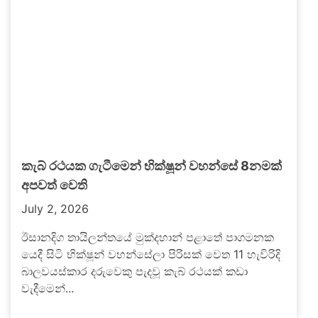
කැබ් රථයක ගැටීමෙන් භික්ෂූන් වහන්සේ 8නමක්
අපවත් වෙති
July 2, 2026
ඊසානදිග තායිලන්තයේ මුක්දහාන් පළාතේ පාගමනක
යෙදී සිටි භික්ෂූන් වහන්සේලා පිරිසක් වෙත 11 හැවිරිදි
බාලවයස්කාර දරුවෙකු පැදවූ කැබ් රථයක් කඩා
වැදීමෙන්...