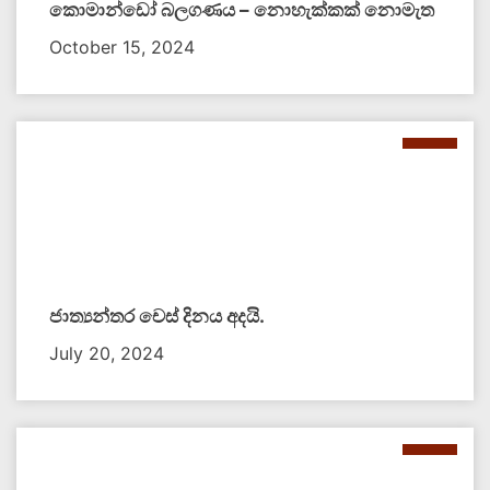
කොමාන්ඩෝ බලගණය – නොහැක්කක් නොමැත​
October 15, 2024
ජාත්‍යන්තර චෙස් දිනය අදයි.
July 20, 2024