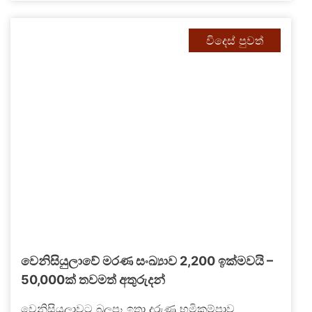
විදෙස් පුවත්
වෙනිසියුලාවේ මරණ සංඛ්‍යාව 2,200 ඉක්මවයි –
50,000ක් තවමත් අතුරුදන්
වෙනිසියුලාවට බලපෑ ඉතා දරුණු භූමිකම්පාව