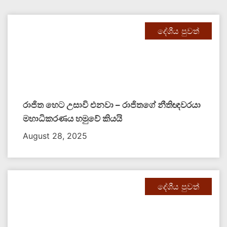
දේශීය පුවත්
රාජිත හෙට උසාවි එනවා – රාජිතගේ නීතිඥවරයා
මහාධිකරණය හමුවේ කියයි
August 28, 2025
දේශීය පුවත්