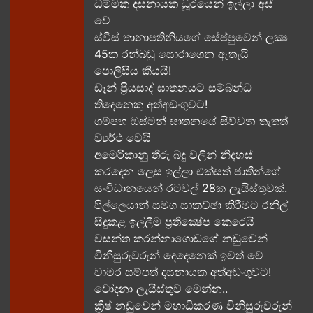
ධම්මික දසනායක ධූරයෙන් ඉල්ලා අස්
වේ
ස්විස් තානාපතිනියගේ සේප්පුවෙන් ලක්‍ෂ
45ක රන්බඩු සොරාගෙන ඇතැයි
පොලීසිය කියයි!
ඩෑන් ප්‍රියසාද් ඝාතනයට සම්බන්ධ
තිදෙනෙකු අත්අඩංගුවට​!
ගම්පහ ඔස්මන් ඝාතනයේ සිව්වන තැතත්
ව්‍යර්ථ වෙයි
අමෙරිකානු තීරු බදු වලින් නිදහස්
කරදෙන ලෙස ඉල්ලා එක්සත් ජාතීන්ගේ
සංවිධානයෙන් රටවල් 28ක ලැයිස්තුවක්.
පිල්ලෙයාන් සමග සාකච්ඡා කිරීමට රනිල්
සිදුකළ ඉල්ලීම ප්‍රතික්‍ෂේප කෙරෙයි
වසන්ත කරන්නාගොඩගේ නඩුවෙන්
විනිසුරුවරුන් දෙදෙනෙක් ඉවත් වේ
චාමර සම්පත් දසනායක අත්අඩංගුවට​!
චෝදනා ලැයිස්තුව මෙන්න​..
ක්‍රිෂ් නඩුවෙන් මහාධිකරණ විනිසුරුවරුන්