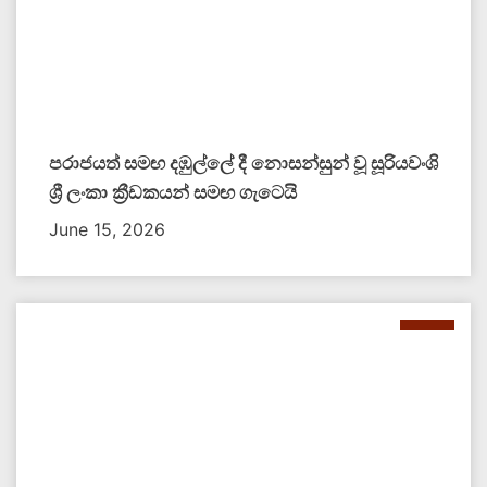
පරාජයත් සමඟ දඹුල්ලේ දී නොසන්සුන් වූ සූරියවංශි
ශ්‍රී ලංකා ක්‍රීඩකයන් සමඟ ගැටෙයි
June 15, 2026