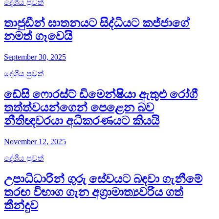
දේශීය පුවත්
තාජුඩීන් ඝාතනයට සිද්ධියට කජ්ජාගේ
නමත් ගෑවෙයි
September 30, 2025
දේශීය පුවත්
ඩේසි ෆොරස්ට් ඩිමෙන්ෂියා ඇතුළු රෝගී
තත්ත්වයන්ගෙන් පෙළෙන බව
නීතිඥවරයා අධිකරණයට කියයි
November 12, 2025
දේශීය පුවත්
උපාධිධාරින් ගුරු සේවයට බඳවා ගැනීමේ
තරඟ විභාග ගැන අග්‍රාමාත්‍යවරිය ගත්
තීන්දුව