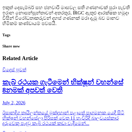
ඉකුත් දෙසැම්බර් සහ ජනවාරි මාසවල සති ගණනාවක් පුරා පැවති
ඉරාන නොසන්සුන්තාවන් අතරතුර, IRGC ඇතුළු ආරක්ෂක හමුදා
විසින් විරෝධතාකරුවන් දහස් ගණනක් මරා දැමූ බව මානව
හිමිකම් කණ්ඩායම් පවසයි.
Tags
Share now
Related Article
විදෙස් පුවත්
කැබ් රථයක ගැටීමෙන් භික්ෂූන් වහන්සේ
8නමක් අපවත් වෙති
July 2, 2026
ඊසානදිග තායිලන්තයේ මුක්දහාන් පළාතේ පාගමනක යෙදී සිටි
භික්ෂූන් වහන්සේලා පිරිසක් වෙත 11 හැවිරිදි බාලවයස්කාර
දරුවෙකු පැදවූ කැබ් රථයක් කඩා වැදීමෙන්...