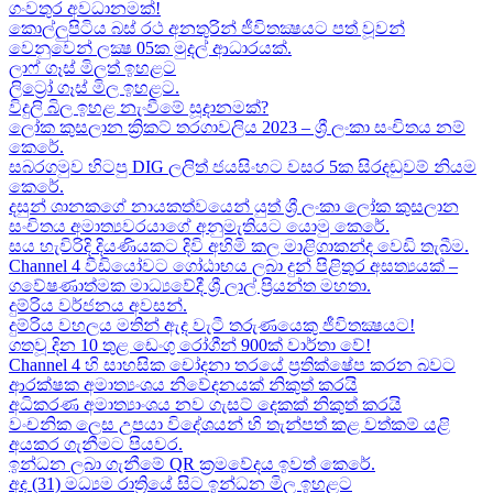
ගංවතුර අවධානමක්!
කොල්ලුපිටිය බස් රථ අනතුරින් ජීවිතක්‍ෂයට පත් වූවන්
වෙනුවෙන් ලක්‍ෂ 05ක​ මුදල් ආධාරයක්​.
ලාෆ් ගෑස් මිලත් ඉහළට​
ලිට්‍රෝ ගෑස් මිල​ ඉහළට​.
විදුලි බිල ඉහළ නැංවීමේ සූදානමක්?
ලෝක කුසලාන ක්‍රිකට් තරගාවලිය 2023 – ශ්‍රී ලංකා සංචිතය නම්
කෙරේ​.
සබරගමුව හිටපු DIG ලලිත් ජයසිංහට වසර 5ක සිරදඬුවම් නියම
කෙරේ.
දසුන් ශානකගේ නායකත්වයෙන් යුත් ශ්‍රී ලංකා ලෝක කුසලාන
සංචිතය අමාත්‍යවරයාගේ අනුමැතියට​ යොමු කෙරේ.
සය හැවිරිදි දියණියකට දිවි අහිමි කල මාළිගාකන්ද වෙඩි තැබීම​.
Channel 4 වීඩියෝවට ගෝඨාභය ලබා දුන් පිළිතුර අසත්‍යයක් –
ගවේෂණාත්මක මාධ්‍යවේදී ශ්‍රී ලාල් ප්‍රියන්ත මහතා.
දුම්රිය වර්ජනය අවසන්.
දුම්රිය වහලය මතින් ඇද​ වැටී තරුණයෙකු ජීවිතක්‍ෂයට​!
ගතවූ දින 10 තුළ ඩෙංගු රෝගීන් 900ක් වාර්තා වේ!
Channel 4 හි සාහසික චෝදනා තරයේ ප්‍රතික්ෂේප කරන බවට
ආරක්ෂක අමාත්‍යංශය නිවේදනයක් නිකුත් කරයි
අධිකරණ අමාත්‍යාංශය නව ගැසට් දෙකක් නිකුත් කරයි
වංචනික ලෙස උපයා විදේශයන් හි තැන්පත් කළ​ වත්කම් යළි
අයකර ගැනීමට පියවර​.
ඉන්ධන ලබා ගැනීමේ QR ක්‍රමවේදය ඉවත් කෙරේ.
අද (31) මධ්‍යම රාත්‍රියේ සිට ඉන්ධන මිල ඉහළට