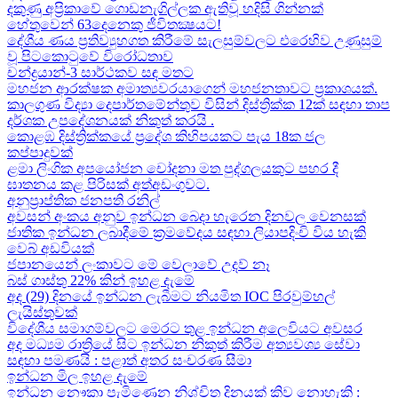
දකුණු අප්‍රිකාවේ ගොඩනැගිල්ලක ඇතිවූ හදිසි ගින්නක්
හේතුවෙන් 63දෙනෙකු ජීවිතක්‍ෂයට​!
දේශීය​ ණය ප්‍රතිව්‍යුහගත කිරීමේ සැලසුම්වලට එරෙහිව උණුසුම්
වූ පිටකොටුවේ විරෝධතාව
චන්ද්‍රයාන්-3 සාර්ථකව සඳ මතට​
මහජන ආරක්ෂක අමාත්‍යවරයාගෙන් මහජනතාවට ප්‍රකාශයක්.
කාලගුණ විද්‍යා දෙපාර්තමේන්තුව විසින් දිස්ත්‍රික්ක 12ක් සඳහා තාප
දර්ශක උපදේශනයක් නිකුත් කරයි .
කොළඹ දිස්ත්‍රික්කයේ ප්‍රදේශ කිහිපයකට පැය 18ක ජල
කප්පාදුවක්
ළමා ලිංගික අපයෝජන චෝදනා මත පුද්ගලයකුට පහර දී
ඝාතනය කළ පිරිසක් අත්අඩංගුවට.
අනුප්‍රාප්තික ජනපති රනිල්
අවසන් අංකය අනුව ඉන්ධන බෙදා හැරෙන දිනවල වෙනසක්
ජාතික ඉන්ධන ලබාදීමේ ක්‍රමවේදය සඳහා ලියාපදිංචි විය හැකි
වෙබ් අඩවියක්
ජපානයෙන් ලංකාවට මේ වෙලාවේ උදව් නෑ
බස් ගාස්තු 22% කින් ඉහළ දැමේ
අද (29) දිනයේ ඉන්ධන ලැබීමට නියමිත IOC පිරවුම්හල්
ලැයිස්තුවක්
විදේශීය සමාගම්වලට මෙරට තුළ ඉන්ධන අලෙවියට අවසර
අද මධ්‍යම රාත්‍රියේ සිට ඉන්ධන නිකුත් කිරීම අත්‍යවශ්‍ය සේවා
සඳහා පමණයි : පළාත් අතර සංචරණ සීමා
ඉන්ධන මිල ඉහළ දැමේ
ඉන්ධන නෞකා පැමිණෙන නිශ්චිත දිනයක් කිව නොහැකි :