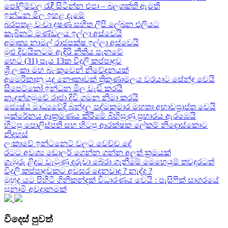
පෝලිම්වල රැඳී සිටින්න එපා – බලශක්ති ඇමති
ඉන්ධන මිල ඉහළ දැමේ
බරපතළ වංචා දූෂණ සහිත ලිපි ලේඛන එලියට
කැබිනට් මණ්ඩලය ඉල්ලා අස්වෙයි
අමාත්‍ය නාමල් රාජපක්ෂ ඉල්ලා අස්වෙයි
මුළු දිවයිනටම ඇඳිරි නීතිය පැනවේ
හෙට (31) පැය 13ක විදුලි කප්පාදුව
ශ්‍රී ලංකා මහ බැංකුවෙන් නිවේදනයක්
අමෙරිකානු යුද නෞකාවක් ත්‍රිකුණාමලය වරයාට සේන්දු වෙයි
සිපෙට්කෝ ඉන්ධන මිල වැඩි කරයි
නැදුන්ගමුවේ රාජා දිවි ගමන නිමා කරයි
ජ්‍යෙෂ්ඨ මාධ්‍යවේදි බන්දුල පද්මකුමාර මහතා අභාවප්‍රාප්ත වෙයි
යුක්රේනය ආක්‍රමණය කිරීමේ බිහිසුණු ප්‍රහාරය ඇරඹෙයි
හිටපු පොලිස්පති සහ හිටපු ආරක්ෂක ලේකම් නිදොස්කොට
නිදහස්
ලංකාවේ ඉන්ටනෙට් වලට වෙච්ච දේ
රටට අවශ්‍ය ඩොලර් ගෙන්න ගන්න අලුත් ක්‍රමයක්
ගැඹුරු ළිදට වැටුණු දරුවා බේරා ගැනීමේ මෙහෙයුම් තවදුරටත්
විදුලි කප්පාදුවකට අවසර දෙනවාද ? නැද්ද ?
මුහුද යට පිහිටි ගිනිකන්දක් විධාරණය වෙයි : පැසිෆික් සාගරයේ
සුනාමි අවදානමක්
විදෙස් පුවත්