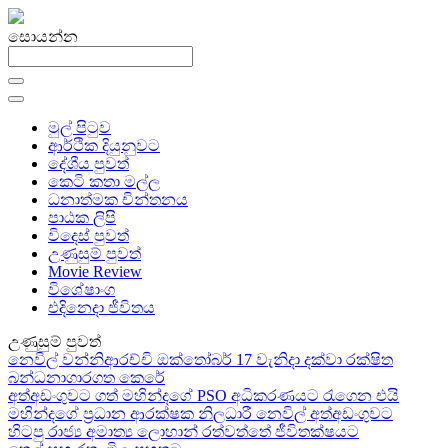
සොයන්න
මුල් පිටුව
ආර්ථික දියුනුවට
දේශීය පුවත්
කෙටි කතා මල්ල
ධනාත්මක චින්තනය
පාඨක ලිපි
විදෙස් පුවත්
උණුසුම් පුවත්
Movie Review
විශේෂාංග
එදිනෙදා ජීවිතය
උණුසුම් පුවත්
නෙවිල් වන්නිආරච්චි ඔක්තෝබර් 17 වැනිදා දක්වා රක්ෂිත
බන්ධනාගාරගත කෙරේ
අත්අඩංගුවට ගත් මහින්දගේ PSO අධිකරණයට රැගෙන එයි
මහින්දගේ ප්‍රධාන ආරක්ෂක නිලධාරී නෙවිල් අත්අඩංගුවට
හිටපු රාජ්‍ය අමාත්‍ය ලොහාන් රත්වත්තේ ජීවිතක්ෂයට