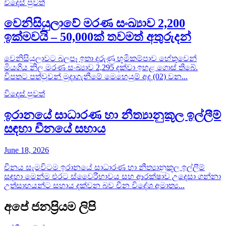
විදෙස් පුවත්
වෙනිසියුලාවේ මරණ සංඛ්‍යාව 2,200
ඉක්මවයි – 50,000ක් තවමත් අතුරුදන්
වෙනිසියුලාවට බලපෑ ඉතා දරුණු භූමිකම්පාව හේතුවෙන්
මියගිය නිල මරණ සංඛ්‍යාව 2,295 දක්වා ඉහළ ගොස් තිබේ.
විපතට පත්වූවන් මුදාගැනීමේ මෙහෙයුම් අද (02) වන...
විදෙස් පුවත්
ඉරානයේ සාධාරණ හා නීත්‍යානුකූල ඉල්ලීම්
සඳහා චීනයේ සහාය
June 18, 2026
චීනය සැමවිටම ඉරානයේ සාධාරණ හා නීත්‍යානුකූල ඉල්ලීම්
සඳහා මෙන්ම එරට ස්වෛරීභාවය සහ ආරක්ෂාව උදෙසා ගන්නා
උත්සාහයන්ට සහාය දක්වන බව චීන විදේශ අමාත්‍ය...
අපේ ජනප්‍රියම ලිපි