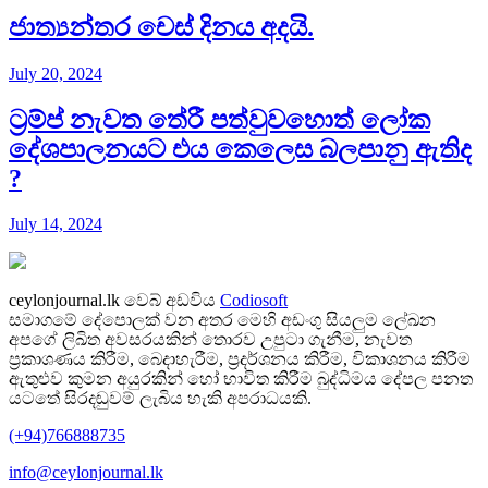
ජාත්‍යන්තර චෙස් දිනය අදයි.
July 20, 2024
ට්‍රම්ප් නැවත තේරී පත්වුවහොත් ලෝක
දේශපාලනයට එය කෙලෙස බලපානු ඇතිද​
?
July 14, 2024
ceylonjournal.lk
වෙබ් අඩවිය
Codiosoft
සමාගමේ දේපොලක් වන අතර මෙහි අඩංගු සියලුම ලේඛන
අපගේ ලිඛිත අවසරයකින් තොරව උපුටා ගැනීම, නැවත
ප්‍රකාශණය කිරීම, බෙදාහැරීම, ප්‍රදර්ශනය කිරීම, විකාශනය කිරීම
ඇතුළුව කුමන අයුරකින් හෝ භාවිත කිරීම බුද්ධිමය දේපල පනත
යටතේ සිරදඬුවම් ලැබිය හැකි අපරාධයකි.
(+94)766888735
info@ceylonjournal.lk