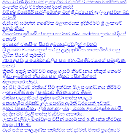
අසාධාරණ දීමනා ඉහළ නැංවීමට එරෙහිව සෞඛ්‍ය වෘත්තිකයන්
සංකේත වැඩ වර්ජනයක් දියත් කරයි
චමින්ද විජේසිරි පාර්ලිමේන්තු මන්ත්‍රී ධූරයෙන් ඉල්ලා අස්වන බව
පවසයි
රුසියාව සමඟින් න්‍යෂ්ටික බලාගාරයක් ඉදිකිරීමට ශ්‍රී ලංකාවේ
අනුමැතිය?
විදෙස්ගත ශ්‍රමිකයින් සඳහා නවතම ණය යෝජනා ක්‍රමයක් දියත්
කෙරේ
රොෂාන් රණසිංහ සියළු අමාත්‍යධූරවලින් ඉවතට​
ශ්‍රී ලංකාව බංකොලොත් කරනු ලැබූ ආර්ථික ඝාතකයින්ට ගනු
ලබන පියවර කුමක්ද​?
2024 අයවැය යෝජනාවලිය​ සහ ජනාධිපතිවරයාගේ සම්පූර්ණ
කතාව​
ක්‍රිකට් අතුරු කමිටුවට අදාළ ගැසට් නිවේදනය නිකුත් කෙරේ
ක්‍රීඩා ඇමතිගේ නියමය​ සහ ක්‍රිකට් රසිකයින්ගේ
බලාපොරොත්තුව.
අද (31) මධ්‍යම රාත්‍රියේ සිට ඉන්ධන මිල සංශෝධනය කිරීමට
ලංකා ඛනිජ තෙල් සංස්ථාව තීරණය කර තිබේ.
ජාතික හැඳුනුම්පත් ආශ්‍රිත සේවා ගාස්තු ඉහළට
කෙහෙළිය රඹුක්වැල්ල සෞඛ්‍ය ඇමති ධූරයෙන් ඉවතට​.
ප්‍රකට ව්‍යාපාරික ලලිත් කොතලාවල මහතා අභාවප්‍රාප්ත වෙයි.
අද දින​ සිට විදුලි ගාස්තු වැඩිවන ආකාරය​.
ලංකා විදුලිබල මණ්ඩලය විසින් යොමු කර ඇති දත්ත නිරවද්‍ය
නැහැ. PUCSL
වැසි සහිත කාලගුණික තත්ත්වය තවදුරටත්. මාතර ප්‍රදේශයට