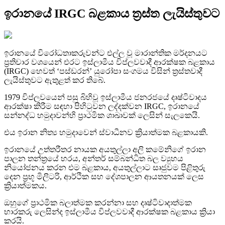
ඉරානයේ IRGC බළකාය ත්‍රස්ත ලැයිස්තුවට
ඉරානයේ විරෝධතාකරුවන්ට එල්ල වූ මාරාන්තික මර්දනයට
ප්‍රතිචාර වශයෙන් එරට ඉස්ලාමීය විප්ලවවාදී ආරක්ෂක බළකාය
(IRGC) හෙවත් ‘පස්ඩරන්’ යුරෝපා සංගමය විසින් ත්‍රස්තවාදී
ලැයිස්තුවට ඇතුළත් කර තිබේ.
1979 විප්ලවයෙන් පසු බිහිවූ ඉස්ලාමීය ජනරජයේ දෘෂ්ටිවාදය
ආරක්ෂා කිරීම සඳහා පිහිටුවන ලද්දක්වන IRGC, ඉරානයේ
සන්නද්ධ හමුදාවන්හි ප්‍රාථමික ශාඛාවක් ලෙසින් සැලකෙයි.
එය ඉරාන නිත්‍ය හමුදාවෙන් ස්වාධීනව ක්‍රියාත්මක බළකායකි.
ඉරානයේ උත්තරීතර නායක අයතුල්ලා අලි කමේනිගේ ඉරාන
පාලන තන්ත්‍රයේ හරය, අන්තර් සම්බන්ධිත බල ව්‍යුහය
නියෝජනය කරන එම බළකාය, අයතුල්ලාට සෘජුවම පිළිතුරු
දෙන ප්‍රභූ මිලිටරි, ආර්ථික සහ දේශපාලන ආයතනයක් ලෙස
ක්‍රියාත්මකය.
ඔහුගේ ප්‍රාථමික බලාත්මක කරන්නා සහ දෘෂ්ටිවාදාත්මක
භාරකරු ලෙසින්ද ඉස්ලාමීය විප්ලවවාදී ආරක්ෂක බළකාය ක්‍රියා
කරයි.