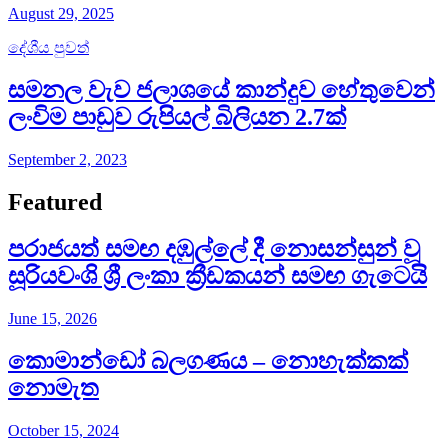
August 29, 2025
දේශීය පුවත්
සමනල වැව ජලාශයේ කාන්දුව හේතුවෙන්
ලංවිම පාඩුව රුපියල් බිලියන 2.7ක්
September 2, 2023
Featured
පරාජයත් සමඟ දඹුල්ලේ දී නොසන්සුන් වූ
සූරියවංශි ශ්‍රී ලංකා ක්‍රීඩකයන් සමඟ ගැටෙයි
June 15, 2026
කොමාන්ඩෝ බලගණය – නොහැක්කක්
නොමැත​
October 15, 2024