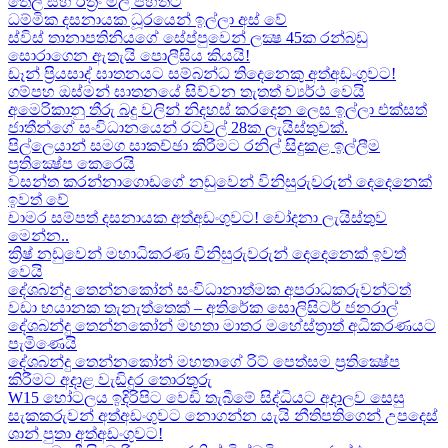
තෙල් සහ රත්‍රං මිල පහතට
ධම්මික දසනායක ධූරයෙන් ඉල්ලා අස් වේ
ස්විස් තානාපතිනියගේ සේප්පුවෙන් ලක්‍ෂ 45ක රන්බඩු
සොරාගෙන ඇතැයි පොලීසිය කියයි!
ඩෑන් ප්‍රියසාද් ඝාතනයට සම්බන්ධ තිදෙනෙකු අත්අඩංගුවට​!
ගම්පහ ඔස්මන් ඝාතනයේ සිව්වන තැතත් ව්‍යර්ථ වෙයි
අමෙරිකානු තීරු බදු වලින් නිදහස් කරදෙන ලෙස ඉල්ලා එක්සත්
ජාතීන්ගේ සංවිධානයෙන් රටවල් 28ක ලැයිස්තුවක්.
පිල්ලෙයාන් සමග සාකච්ඡා කිරීමට රනිල් සිදුකළ ඉල්ලීම
ප්‍රතික්‍ෂේප කෙරෙයි
වසන්ත කරන්නාගොඩගේ නඩුවෙන් විනිසුරුවරුන් දෙදෙනෙක්
ඉවත් වේ
චාමර සම්පත් දසනායක අත්අඩංගුවට​! චෝදනා ලැයිස්තුව
මෙන්න​..
ක්‍රිෂ් නඩුවෙන් මහාධිකරණ විනිසුරුවරුන් දෙදෙනෙක් ඉවත්
වෙයි
දේශබන්දු තෙන්නකෝන් සංවිධානාත්මක අපරාධකරුවන්ටත්
වඩා භයානක තැනැත්තෙක් – අතිරේක සොලිසිටර් ජනරාල්
දේශබන්දු තෙන්නකෝන් මහතා මාතර මහේස්ත්‍රාත් අධිකරණයට
පැමිණෙයි
දේශබන්දු තෙන්නකෝන් මහතාගේ රිට් පෙත්සම ප්‍රතික්‍ෂේප
කිරීමට අදාළ වැඩිදුර තොරතුරු
W15 හෝටලය ඉදිරිපිට වෙඩි තැබීමේ සිද්ධියට අදාලව​ සෙසු
සැකකරුවන් අත්අඩංගුවට නොගන්න යැයි නීතිපතිගෙන් උපදෙස්
ශාන් පුතා අත්අඩංගුවට!