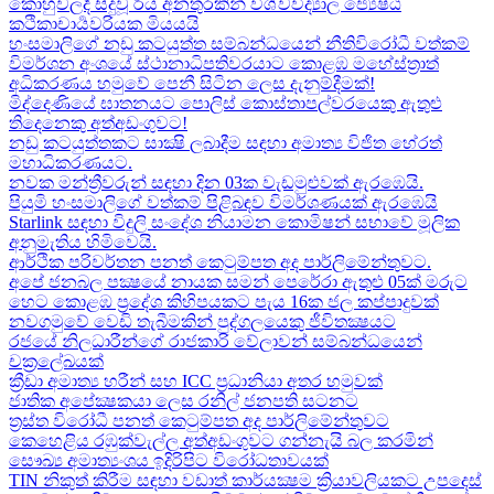
කොහුවලදී සිදුවූ රිය අනතුරකින් විශ්වවිද්‍යාල ජ්‍යෙෂ්ඨ
කථිකාචාර්‍යවරියක මියයයි
හංසමාලිගේ නඩු කටයුත්ත සම්බන්ධයෙන් නීතිවිරෝධී වත්කම්
විමර්ශන අංශයේ ස්ථානාධිපතිවරයාට කොළඹ මහේස්ත්‍රාත්
අධිකරණය හමුවේ පෙනී සිටින ලෙස දැනුම්දීමක්!
මිද්දෙණියේ ඝාතනයට පොලිස් කොස්තාපල්වරයෙකු ඇතුළු
තිදෙනෙකු අත්අඩංගුවට​!
නඩු කටයුත්තකට සාක්‍ෂි ලබාදීම සඳහා අමාත්‍ය විජිත හේරත්
මහාධිකරණයට​.
නවක මන්ත්‍රීවරුන් සඳහා දින 03ක වැඩමුළුවක් ඇරඹෙයි.
පියුමි හංසමාලිගේ වත්කම් පිළිබඳව විමර්ශණයක් ඇරඹෙයි
Starlink සඳහා විදුලි සංදේශ නියාමන කොමිෂන් සභාවේ මූලික
අනුමැතිය හිමිවෙයි.
ආර්ථික පරිවර්තන පනත් කෙටුම්පත අද පාර්ලිමේන්තුවට.
අපේ ජනබල පක්‍ෂයේ නායක සමන් පෙරේරා ඇතුළු 05ක් මරුට​
හෙට කොළඹ ප්‍රදේශ කිහිපයකට පැය 16ක ජල කප්පාදුවක්
නවගමුවේ වෙඩි තැබීමකින් පුද්ගලයෙකු ජීවිතක්‍ෂයට​
රජයේ නිලධාරීන්ගේ රාජකාරි වේලාවන් සම්බන්ධයෙන්
චක්‍රලේඛයක්
ක්‍රීඩා අමාත්‍ය හරීන් සහ​ ICC ප්‍රධානියා අතර හමුවක්
ජාතික අපේක්‍ෂකයා ලෙස රනිල් ජනපති සටනට​
ත්‍රස්ත විරෝධී පනත් කෙටුම්පත අද පාර්ලිමේන්තුවට​
කෙහෙළිය රඹුක්වැල්ල අත්අඩංගුවට ගන්නැයි බල කරමින්
සෞඛ්‍ය අමාත්‍යංශය ඉදිරිපිට විරෝධතාවයක්
TIN නිකුත් කිරීම සඳහා වඩාත් කාර්යක්‍ෂම ක්‍රියාවලියකට උපදෙස්