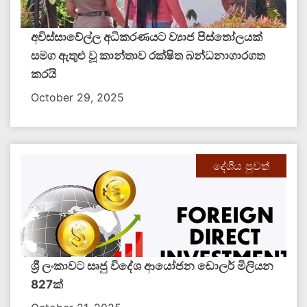
අවිස්සාවේල්ල අධිකරණයට ව්‍යාජ පිස්තෝලයක්
සමග ඇතුළු වූ කාන්තාව රක්ෂිත බන්ධනාගාරගත
කරයි
October 29, 2025
දේශීය පුවත්
ශ්‍රී ලංකාවට සෘජු විදේශ ආයෝජන ඩොලර් මිලියන
827ක්