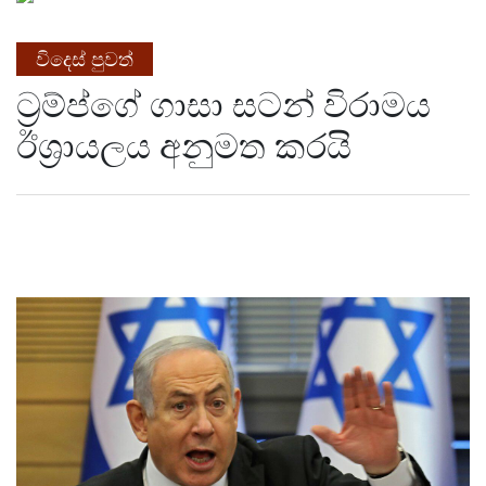
විදෙස් පුවත්
ට්‍රම්ප්ගේ ගාසා සටන් විරාමය
ඊශ්‍රායලය අනුමත කරයි