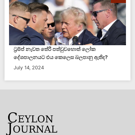
ට්‍රම්ප් නැවත තේරී පත්වුවහොත් ලෝක
දේශපාලනයට එය කෙලෙස බලපානු ඇතිද​?
July 14, 2024