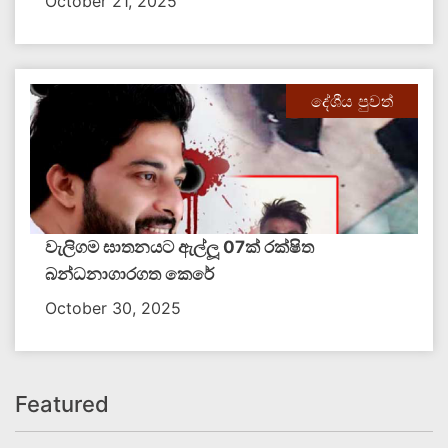
October 21, 2025
දේශීය පුවත්
වැලිගම ඝාතනයට ඇල්ලූ 07ක් රක්ෂිත
බන්ධනාගාරගත කෙරේ
October 30, 2025
Featured