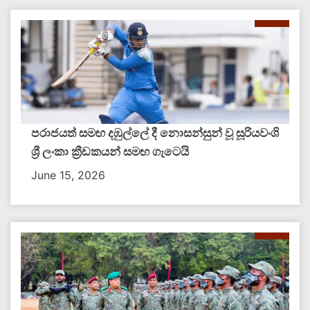
පරාජයත් සමඟ දඹුල්ලේ දී නොසන්සුන් වූ සූරියවංශි
ශ්‍රී ලංකා ක්‍රීඩකයන් සමඟ ගැටෙයි
June 15, 2026