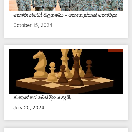
කොමාන්ඩෝ බලගණය – නොහැක්කක් නොමැත​
October 15, 2024
ජාත්‍යන්තර චෙස් දිනය අදයි.
July 20, 2024