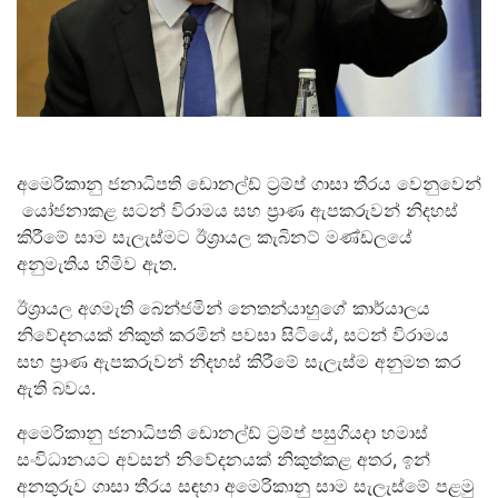
අමෙරිකානු ජනාධිපති ඩොනල්ඩ් ට්‍රම්ප් ගාසා තීරය වෙනුවෙන්
යෝජනාකළ සටන් විරාමය සහ ප්‍රාණ ඇපකරුවන් නිදහස්
කිරීමේ සාම සැලැස්මට ඊශ්‍රායල කැබිනට් මණ්ඩලයේ
අනුමැතිය හිමිව ඇත.
ඊශ්‍රායල අගමැති බෙන්ජමින් නෙතන්යාහුගේ කාර්යාලය
නිවේදනයක් නිකුත් කරමින් පවසා සිටියේ, සටන් විරාමය
සහ ප්‍රාණ ඇපකරුවන් නිදහස් කිරීමේ සැලැස්ම අනුමත කර
ඇති බවය.
අමෙරිකානු ජනාධිපති ඩොනල්ඩ් ට්‍රම්ප් පසුගියදා හමාස්
සංවිධානයට අවසන් නිවේදනයක් නිකුත්කළ අතර, ඉන්
අනතුරුව ගාසා තීරය සඳහා අමෙරිකානු සාම සැලැස්මේ පළමු