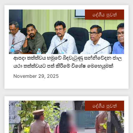
දේශීය පුවත්
ආපදා තත්ත්වය හමුවේ බිඳවැටුණු සන්නිවේදන ජාල
යථා තත්ත්වයට පත් කිරීමේ විශේෂ මෙහෙයුමක්
November 29, 2025
දේශීය පුවත්