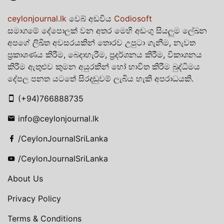
ceylonjournal.lk
වෙබ් අඩවිය
Codiosoft
සමාගමේ දේපොලක් වන අතර මෙහි අඩංගු සියලුම ලේඛන
අපගේ ලිඛිත අවසරයකින් තොරව උපුටා ගැනීම, නැවත
ප්‍රකාශණය කිරීම, බෙදාහැරීම, ප්‍රදර්ශනය කිරීම, විකාශනය
කිරීම ඇතුළුව කුමන අයුරකින් හෝ භාවිත කිරීම බුද්ධිමය
දේපල පනත යටතේ සිරදඬුවම් ලැබිය හැකි අපරාධයකි.
(+94)766888735
info@ceylonjournal.lk
/CeylonJournalSriLanka
/CeylonJournalSriLanka
About Us
Privacy Policy
Terms & Conditions