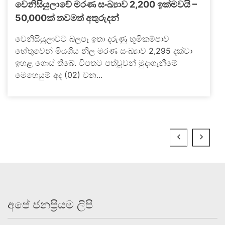
වෙනිසියුලාවේ මරණ සංඛ්‍යාව 2,200 ඉක්මවයි –
50,000ක් තවමත් අතුරුදන්
වෙනිසියුලාවට බලපෑ ඉතා දරුණු භූමිකම්පාව
හේතුවෙන් මියගිය නිල මරණ සංඛ්‍යාව 2,295 දක්වා
ඉහළ ගොස් තිබේ. විපතට පත්වූවන් මුදාගැනීමේ
මෙහෙයුම් අද (02) වන...
අපේ ජනප්‍රියම ලිපි