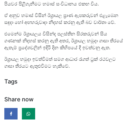
පියවර පිළිගැනීමට හමාස් සංවිධානය එකඟ විය.
ඒ අනුව හමාස් විසින් ඊශ්‍රායල ප්‍රාණ ඇපකරුවන් එළැඹෙන
සඳුදා හෝ අඟහරුවාදා නිදහස් කරනු ඇති බව වාර්තා වේ.
එමෙන්ම ඊශ්‍රායලය විසින්ද පලස්තීන සිරකරුවන් සිය
ගණනක් නිදහස් කරනු ඇති අතර, ඊශ්‍රායල හමුදා ගාසා තීරයේ
ඇතැම් ප්‍රදේශවලින් ඉදිරි දින කිහිපයේ දී ඉවත්වනු ඇත.
ඊශ්‍රායල හමුදා ඉවත්වීමත් සමග ආධාර රැගත් ට්‍රක් රථවලට
ගාසා තීරයට ඇතුළුවීමට හැකිවේ.
Tags
Share now