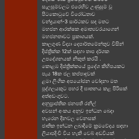
සැලසුම්වලට එරෙහිව උණුසුම් වූ
පිටකොටුවේ විරෝධතාව
චන්ද්‍රයාන්-3 සාර්ථකව සඳ මතට​
මහජන ආරක්ෂක අමාත්‍යවරයාගෙන්
මහජනතාවට ප්‍රකාශයක්.
කාලගුණ විද්‍යා දෙපාර්තමේන්තුව විසින්
දිස්ත්‍රික්ක 12ක් සඳහා තාප දර්ශක
උපදේශනයක් නිකුත් කරයි .
කොළඹ දිස්ත්‍රික්කයේ ප්‍රදේශ කිහිපයකට
පැය 18ක ජල කප්පාදුවක්
ළමා ලිංගික අපයෝජන චෝදනා මත
පුද්ගලයකුට පහර දී ඝාතනය කළ පිරිසක්
අත්අඩංගුවට.
අනුප්‍රාප්තික ජනපති රනිල්
අවසන් අංකය අනුව ඉන්ධන බෙදා
හැරෙන දිනවල වෙනසක්
ජාතික ඉන්ධන ලබාදීමේ ක්‍රමවේදය සඳහා
ලියාපදිංචි විය හැකි වෙබ් අඩවියක්