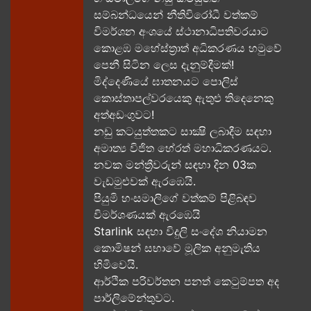
සම්බන්ධයෙන් නීතිවිරෝධී වත්කම්
විමර්ශන අංශයේ ස්ථානාධිපතිවරයාට
කොළඹ මහේස්ත්‍රාත් අධිකරණය හමුවේ
පෙනී සිටින ලෙස දැනුම්දීමක්!
මිද්දෙණියේ ඝාතනයට පොලිස්
කොස්තාපල්වරයෙකු ඇතුළු තිදෙනෙකු
අත්අඩංගුවට​!
නඩු කටයුත්තකට සාක්‍ෂි ලබාදීම සඳහා
අමාත්‍ය විජිත හේරත් මහාධිකරණයට​.
නවක මන්ත්‍රීවරුන් සඳහා දින 03ක
වැඩමුළුවක් ඇරඹෙයි.
පියුමි හංසමාලිගේ වත්කම් පිළිබඳව
විමර්ශණයක් ඇරඹෙයි
Starlink සඳහා විදුලි සංදේශ නියාමන
කොමිෂන් සභාවේ මූලික අනුමැතිය
හිමිවෙයි.
ආර්ථික පරිවර්තන පනත් කෙටුම්පත අද
පාර්ලිමේන්තුවට.