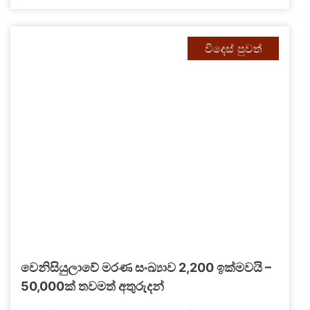
විදෙස් පුවත්
වෙනිසියුලාවේ මරණ සංඛ්‍යාව 2,200 ඉක්මවයි –
50,000ක් තවමත් අතුරුදන්