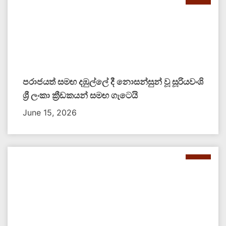
පරාජයත් සමඟ දඹුල්ලේ දී නොසන්සුන් වූ සූරියවංශි
ශ්‍රී ලංකා ක්‍රීඩකයන් සමඟ ගැටෙයි
June 15, 2026