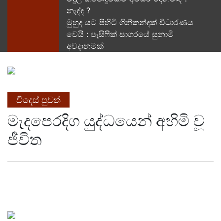
නැද්ද ?
මුහුද යට පිහිටි ගිනිකන්දක් විධාරණය
වෙයි : පැසිෆික් සාගරයේ සුනාමි
අවදානමක්
විදෙස් පුවත්
මැදපෙරදිග යුද්ධයෙන් අහිමි වූ
ජීවිත