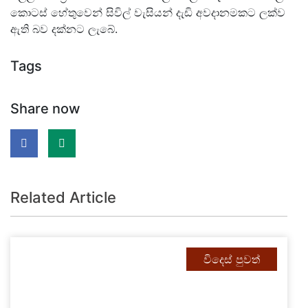
කොටස් හේතුවෙන් සිවිල් වැසියන් දැඩි අවදානමකට ලක්ව
ඇති බව දක්නට ලැබේ.
Tags
Share now
Related Article
විදෙස් පුවත්