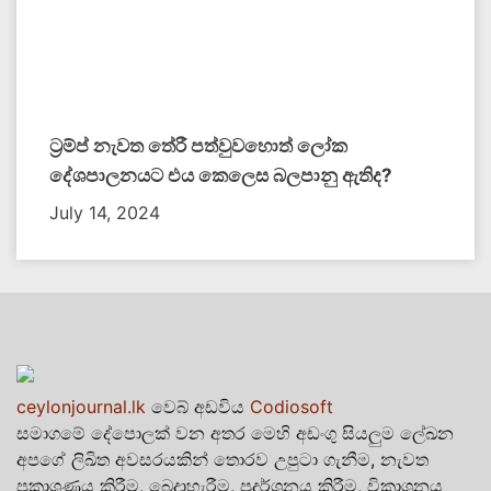
ට්‍රම්ප් නැවත තේරී පත්වුවහොත් ලෝක
දේශපාලනයට එය කෙලෙස බලපානු ඇතිද​?
July 14, 2024
ceylonjournal.lk
වෙබ් අඩවිය
Codiosoft
සමාගමේ දේපොලක් වන අතර මෙහි අඩංගු සියලුම ලේඛන
අපගේ ලිඛිත අවසරයකින් තොරව උපුටා ගැනීම, නැවත
ප්‍රකාශණය කිරීම, බෙදාහැරීම, ප්‍රදර්ශනය කිරීම, විකාශනය