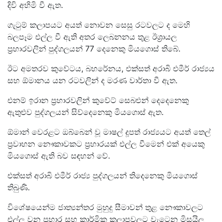
දිවි අහිමි වී ඇත‍.
ගැටුම් කලාපයට අයත් නොවන සෙසු රටවලට ද මෙහි
බලපෑම එල්ල වී ඇති අතර ලෙබනනය තුළ ඊශ්‍රායල
ප්‍රහාරවලින් පුද්ගලයන් 77 දෙනෙකු මියගොස් තිබේ.
ඊට අමතරව කුවේටය, බහරේනය, එක්සත් අරාබි එමීර් රාජ්‍යය
සහ ඕමානය යන රටවලින් ද මරණ වාර්තා වී ඇත.
එනම් ඉරාන ප්‍රහාරවලින් කුවේට් සෙබළුන් දෙදෙනෙකු
ඇතුළුව පුද්ගලයන් සිව්දෙනෙකු මියගොස් ඇත.
ඕමාන් වෙරළට ඔබ්බෙන් වූ මාෂල් දූපත් රාජ්‍යයට අයත් තෙල්
ප්‍රවාහන නෞකාවකට ප්‍රහාරයක් එල්ල වීමෙන් එක් අයෙකු
මියගොස් ඇති බව සඳහන් වේ.
එක්සත් අරාබි එමීර් රාජ්‍ය පුද්ගලයන් තිදෙනෙකු මියගොස්
තිබුණි.
විශේෂයෙන්ම ජාත්‍යන්තර මුහුදු සීමාවන් තුළ නෞකාවලට
එල්ල වන ප්‍රහාර සහ කාර්මික කලාපවලට වැටෙන මිසයිල