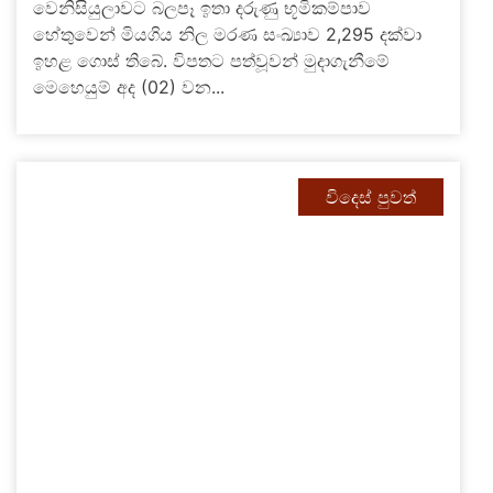
වෙනිසියුලාවට බලපෑ ඉතා දරුණු භූමිකම්පාව
හේතුවෙන් මියගිය නිල මරණ සංඛ්‍යාව 2,295 දක්වා
ඉහළ ගොස් තිබේ. විපතට පත්වූවන් මුදාගැනීමේ
මෙහෙයුම් අද (02) වන...
විදෙස් පුවත්