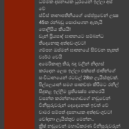
ධම්මික දසනායක ධූරයෙන් ඉල්ලා අස්
වේ
ස්විස් තානාපතිනියගේ සේප්පුවෙන් ලක්‍ෂ
45ක රන්බඩු සොරාගෙන ඇතැයි
පොලීසිය කියයි!
ඩෑන් ප්‍රියසාද් ඝාතනයට සම්බන්ධ
තිදෙනෙකු අත්අඩංගුවට​!
ගම්පහ ඔස්මන් ඝාතනයේ සිව්වන තැතත්
ව්‍යර්ථ වෙයි
අමෙරිකානු තීරු බදු වලින් නිදහස්
කරදෙන ලෙස ඉල්ලා එක්සත් ජාතීන්ගේ
සංවිධානයෙන් රටවල් 28ක ලැයිස්තුවක්.
පිල්ලෙයාන් සමග සාකච්ඡා කිරීමට රනිල්
සිදුකළ ඉල්ලීම ප්‍රතික්‍ෂේප කෙරෙයි
වසන්ත කරන්නාගොඩගේ නඩුවෙන්
විනිසුරුවරුන් දෙදෙනෙක් ඉවත් වේ
චාමර සම්පත් දසනායක අත්අඩංගුවට​!
චෝදනා ලැයිස්තුව මෙන්න​..
ක්‍රිෂ් නඩුවෙන් මහාධිකරණ විනිසුරුවරුන්