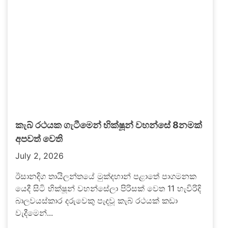
කැබ් රථයක ගැටීමෙන් භික්ෂූන් වහන්සේ 8නමක්
අපවත් වෙති
July 2, 2026
ඊසානදිග තායිලන්තයේ මුක්දහාන් පළාතේ පාගමනක
යෙදී සිටි භික්ෂූන් වහන්සේලා පිරිසක් වෙත 11 හැවිරිදි
බාලවයස්කාර දරුවෙකු පැදවූ කැබ් රථයක් කඩා
වැදීමෙන්...