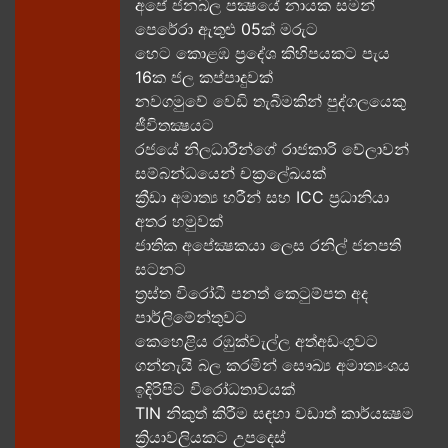
අපේ ජනබල පක්‍ෂයේ නායක සමන්
පෙරේරා ඇතුළු 05ක් මරුට​
හෙට කොළඹ ප්‍රදේශ කිහිපයකට පැය
16ක ජල කප්පාදුවක්
නවගමුවේ වෙඩි තැබීමකින් පුද්ගලයෙකු
ජීවිතක්‍ෂයට​
රජයේ නිලධාරීන්ගේ රාජකාරි වේලාවන්
සම්බන්ධයෙන් චක්‍රලේඛයක්
ක්‍රීඩා අමාත්‍ය හරීන් සහ​ ICC ප්‍රධානියා
අතර හමුවක්
ජාතික අපේක්‍ෂකයා ලෙස රනිල් ජනපති
සටනට​
ත්‍රස්ත විරෝධී පනත් කෙටුම්පත අද
පාර්ලිමේන්තුවට​
කෙහෙළිය රඹුක්වැල්ල අත්අඩංගුවට
ගන්නැයි බල කරමින් සෞඛ්‍ය අමාත්‍යංශය
ඉදිරිපිට විරෝධතාවයක්
TIN නිකුත් කිරීම සඳහා වඩාත් කාර්යක්‍ෂම
ක්‍රියාවලියකට උපදෙස්