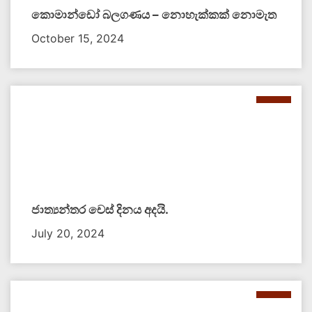
කොමාන්ඩෝ බලගණය – නොහැක්කක් නොමැත​
October 15, 2024
ජාත්‍යන්තර චෙස් දිනය අදයි.
July 20, 2024