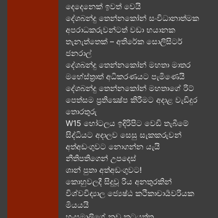
දෙදෙනෙක් ඉවත් වෙයි
දේශබන්දු තෙන්නකෝන් සංවිධානාත්මක
අපරාධකරුවන්ටත් වඩා භයානක
තැනැත්තෙක් – අතිරේක සොලිසිටර්
ජනරාල්
දේශබන්දු තෙන්නකෝන් මහතා මාතර
මහේස්ත්‍රාත් අධිකරණයට පැමිණෙයි
දේශබන්දු තෙන්නකෝන් මහතාගේ රිට්
පෙත්සම ප්‍රතික්‍ෂේප කිරීමට අදාළ වැඩිදුර
තොරතුරු
W15 හෝටලය ඉදිරිපිට වෙඩි තැබීමේ
සිද්ධියට අදාලව​ සෙසු සැකකරුවන්
අත්අඩංගුවට නොගන්න යැයි
නීතිපතිගෙන් උපදෙස්
ශාන් පුතා අත්අඩංගුවට!
කොහුවලදී සිදුවූ රිය අනතුරකින්
විශ්වවිද්‍යාල ජ්‍යෙෂ්ඨ කථිකාචාර්‍යවරියක
මියයයි
හංසමාලිගේ නඩු කටයුත්ත