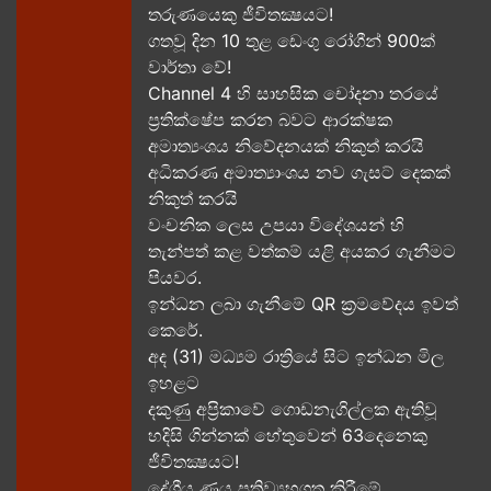
තරුණයෙකු ජීවිතක්‍ෂයට​!
ගතවූ දින 10 තුළ ඩෙංගු රෝගීන් 900ක්
වාර්තා වේ!
Channel 4 හි සාහසික චෝදනා තරයේ
ප්‍රතික්ෂේප කරන බවට ආරක්ෂක
අමාත්‍යංශය නිවේදනයක් නිකුත් කරයි
අධිකරණ අමාත්‍යාංශය නව ගැසට් දෙකක්
නිකුත් කරයි
වංචනික ලෙස උපයා විදේශයන් හි
තැන්පත් කළ​ වත්කම් යළි අයකර ගැනීමට
පියවර​.
ඉන්ධන ලබා ගැනීමේ QR ක්‍රමවේදය ඉවත්
කෙරේ.
අද (31) මධ්‍යම රාත්‍රියේ සිට ඉන්ධන මිල
ඉහළට
දකුණු අප්‍රිකාවේ ගොඩනැගිල්ලක ඇතිවූ
හදිසි ගින්නක් හේතුවෙන් 63දෙනෙකු
ජීවිතක්‍ෂයට​!
දේශීය​ ණය ප්‍රතිව්‍යුහගත කිරීමේ