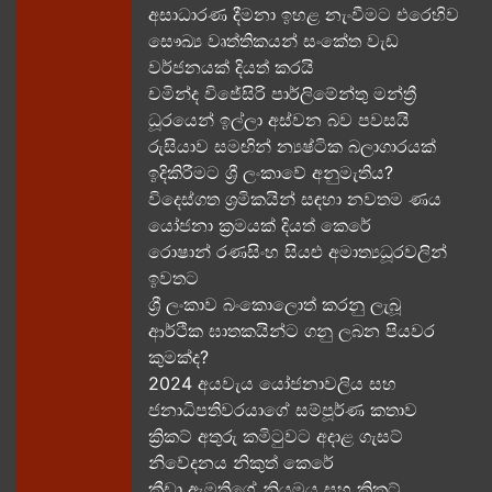
අසාධාරණ දීමනා ඉහළ නැංවීමට එරෙහිව
සෞඛ්‍ය වෘත්තිකයන් සංකේත වැඩ
වර්ජනයක් දියත් කරයි
චමින්ද විජේසිරි පාර්ලිමේන්තු මන්ත්‍රී
ධූරයෙන් ඉල්ලා අස්වන බව පවසයි
රුසියාව සමඟින් න්‍යෂ්ටික බලාගාරයක්
ඉදිකිරීමට ශ්‍රී ලංකාවේ අනුමැතිය?
විදෙස්ගත ශ්‍රමිකයින් සඳහා නවතම ණය
යෝජනා ක්‍රමයක් දියත් කෙරේ
රොෂාන් රණසිංහ සියළු අමාත්‍යධූරවලින්
ඉවතට​
ශ්‍රී ලංකාව බංකොලොත් කරනු ලැබූ
ආර්ථික ඝාතකයින්ට ගනු ලබන පියවර
කුමක්ද​?
2024 අයවැය යෝජනාවලිය​ සහ
ජනාධිපතිවරයාගේ සම්පූර්ණ කතාව​
ක්‍රිකට් අතුරු කමිටුවට අදාළ ගැසට්
නිවේදනය නිකුත් කෙරේ
ක්‍රීඩා ඇමතිගේ නියමය​ සහ ක්‍රිකට්