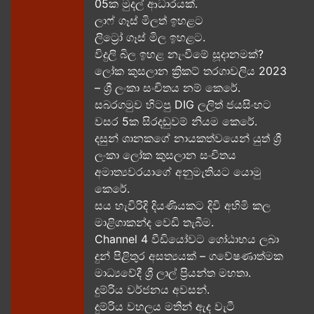
05ක​ මුදල් ආධාරයක්​.
ලාෆ් ගෑස් මිලත් ඉහළට​
ලිට්‍රෝ ගෑස් මිල​ ඉහළට​.
විදුලි බිල ඉහළ නැංවීමේ සූදානමක්?
ලෝක කුසලාන ක්‍රිකට් තරගාවලිය 2023
– ශ්‍රී ලංකා සංචිතය නම් කෙරේ​.
සබරගමුව හිටපු DIG ලලිත් ජයසිංහට
වසර 5ක සිරදඬුවම් නියම කෙරේ.
දසුන් ශානකගේ නායකත්වයෙන් යුත් ශ්‍රී
ලංකා ලෝක කුසලාන සංචිතය
අමාත්‍යවරයාගේ අනුමැතියට​ යොමු
කෙරේ.
සය හැවිරිදි දියණියකට දිවි අහිමි කල
මාළිගාකන්ද වෙඩි තැබීම​.
Channel 4 වීඩියෝවට ගෝඨාභය ලබා
දුන් පිළිතුර අසත්‍යයක් – ගවේෂණාත්මක
මාධ්‍යවේදී ශ්‍රී ලාල් ප්‍රියන්ත මහතා.
දුම්රිය වර්ජනය අවසන්.
දුම්රිය වහලය මතින් ඇද​ වැටී