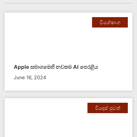
විශේෂාංග
Apple සමාගමෙහි නවතම​ AI පෙරළිය​
June 16, 2024
විදෙස් පුවත්