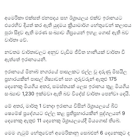
අමෙරිකා එක්සත් ජනපදය සහ ඊශ්‍රායලය එක්ව ඉරානයට
එරෙහිව දියත් කර ඇති යුදමය ක්‍රියාමාර්ග හේතුවෙන් කලාපය
පුරා සිදුව ඇති මරණ සංඛ්‍යාව ශීඝ්‍රයෙන් ඉහළ ගොස් ඇති බව
වාර්තා වේ.
නවතම වාර්තාවලට අනුව වැඩිම ජීවිත හානියක් වාර්තා වී
ඇත්තේ ඉරානයෙනි.
ඉරානයේ මිනාබ් නගරයේ පාසලකට එල්ල වූ දරුණු මිසයිල
ප්‍රහාරයකින් පාසල් ශිෂ්‍යාවන් සහ ගුරුවරුන් ඇතුළු 175
දෙනෙකු මියගිය අතර, සමස්තයක් ලෙස ඉරානය තුළ මියගිය
සංඛ්‍යාව 1,230 ඉක්මවා ඇති බව විදේස් වාර්තා පෙන්වා දෙයි.
මේ අතර, මාර්තු 1 වනදා ඉරානය විසින් ඊශ්‍රායලයේ බීට්
ෂෙමේෂ් ප්‍රදේශයට එල්ල කළ ප්‍රතිප්‍රහාරයකින් පුද්ගලයන් 9
දෙනෙකු ඇතුළු 11 දෙනෙකු ඊශ්‍රායලයේදී මියගොස් තිබේ.
මෙම ගැටුම් හේතුවෙන් අමෙරිකානු සෙබළුන් 6 දෙනෙකුට ද