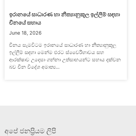
ඉරානයේ සාධාරණ හා නීත්‍යානුකූල ඉල්ලීම් සඳහා
චීනයේ සහාය
June 18, 2026
චීනය සැමවිටම ඉරානයේ සාධාරණ හා නීත්‍යානුකූල
ඉල්ලීම් සඳහා මෙන්ම එරට ස්වෛරීභාවය සහ
ආරක්ෂාව උදෙසා ගන්නා උත්සාහයන්ට සහාය දක්වන
බව චීන විදේශ අමාත්‍ය...
අපේ ජනප්‍රියම ලිපි