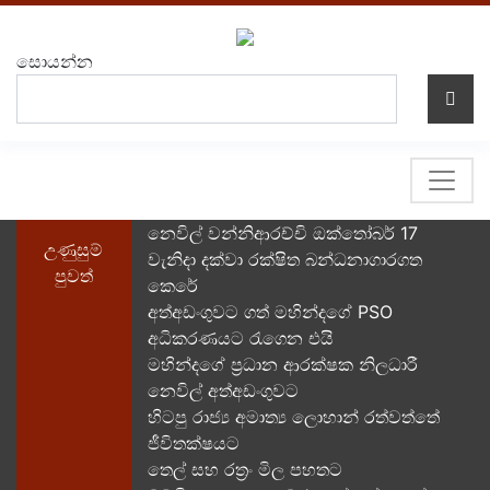
සොයන්න
නෙවිල් වන්නිආරච්චි ඔක්තෝබර් 17
උණුසුම්
වැනිදා දක්වා රක්ෂිත බන්ධනාගාරගත
පුවත්
කෙරේ
අත්අඩංගුවට ගත් මහින්දගේ PSO
අධිකරණයට රැගෙන එයි
මහින්දගේ ප්‍රධාන ආරක්ෂක නිලධාරී
නෙවිල් අත්අඩංගුවට
හිටපු රාජ්‍ය අමාත්‍ය ලොහාන් රත්වත්තේ
ජීවිතක්ෂයට
තෙල් සහ රත්‍රං මිල පහතට