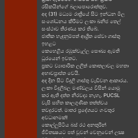
රසිකයින්ගේ බලාපොරොත්තුව.
අද (31) මධ්‍යම රාත්‍රියේ සිට ඉන්ධන මිල
සංශෝධනය කිරීමට ලංකා ඛනිජ තෙල්
සංස්ථාව තීරණය කර තිබේ.
ජාතික හැඳුනුම්පත් ආශ්‍රිත සේවා ගාස්තු
ඉහළට
කෙහෙළිය රඹුක්වැල්ල සෞඛ්‍ය ඇමති
ධූරයෙන් ඉවතට​.
ප්‍රකට ව්‍යාපාරික ලලිත් කොතලාවල මහතා
අභාවප්‍රාප්ත වෙයි.
අද දින​ සිට විදුලි ගාස්තු වැඩිවන ආකාරය​.
ලංකා විදුලිබල මණ්ඩලය විසින් යොමු
කර ඇති දත්ත නිරවද්‍ය නැහැ. PUCSL
වැසි සහිත කාලගුණික තත්ත්වය
තවදුරටත්. මාතර ප්‍රදේශයට ගංවතුර
අවධානමක්!
කොල්ලුපිටිය බස් රථ අනතුරින්
ජීවිතක්‍ෂයට පත් වූවන් වෙනුවෙන් ලක්‍ෂ