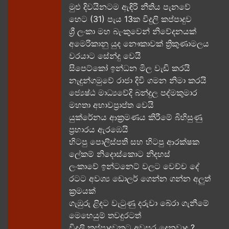
මුළු දිවයිනටම ඇඳිරි නීතිය පැනවේ
හෙට (31) පැය 13ක විදුලි කප්පාදුව
ශ්‍රී ලංකා මහ බැංකුවෙන් නිවේදනයක්
අමෙරිකානු යුද නෞකාවක් ත්‍රිකුණාමලය
වරයාට සේන්දු වෙයි
සිපෙට්කෝ ඉන්ධන මිල වැඩි කරයි
නැදුන්ගමුවේ රාජා දිවි ගමන නිමා කරයි
ජ්‍යෙෂ්ඨ මාධ්‍යවේදි බන්දුල පද්මකුමාර
මහතා අභාවප්‍රාප්ත වෙයි
යුක්රේනය ආක්‍රමණය කිරීමේ බිහිසුණු
ප්‍රහාරය ඇරඹෙයි
හිටපු පොලිස්පති සහ හිටපු ආරක්ෂක
ලේකම් නිදොස්කොට නිදහස්
ලංකාවේ ඉන්ටනෙට් වලට වෙච්ච දේ
රටට අවශ්‍ය ඩොලර් ගෙන්න ගන්න අලුත්
ක්‍රමයක්
ගැඹුරු ළිදට වැටුණු දරුවා බේරා ගැනීමේ
මෙහෙයුම් තවදුරටත්
විදුලි කප්පාදුවකට අවසර දෙනවාද ?