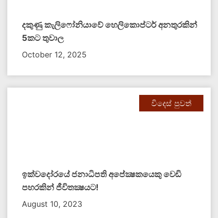
දකුණු කැලිෆෝනියාවේ හෙලිකොප්ටර් අනතුරකින්
5කට තුවාල
October 12, 2025
විදෙස් පුවත්
ඉක්වදෝරයේ ජනාධිපති අපේක්‍ෂකයෙකු වෙඩි
පහරකින් ජීවිතක්‍ෂයට​!
August 10, 2023