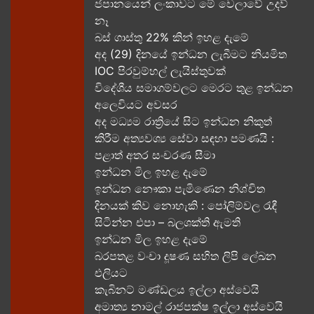
ජපානයෙන් ලංකාවට මේ වෙලාවේ උදව්
නෑ
බස් ගාස්තු 22% කින් ඉහළ දැමේ
අද (29) දිනයේ ඉන්ධන ලැබීමට නියමිත
IOC පිරවුම්හල් ලැයිස්තුවක්
විදේශීය සමාගම්වලට මෙරට තුළ ඉන්ධන
අලෙවියට අවසර
අද මධ්‍යම රාත්‍රියේ සිට ඉන්ධන නිකුත්
කිරීම අත්‍යවශ්‍ය සේවා සඳහා පමණයි :
පළාත් අතර සංචරණ සීමා
ඉන්ධන මිල ඉහළ දැමේ
ඉන්ධන නෞකා පැමිණෙන නිශ්චිත
දිනයක් කිව නොහැකි : පෝලිම්වල රැඳී
සිටින්න එපා – බලශක්ති ඇමති
ඉන්ධන මිල ඉහළ දැමේ
බරපතළ වංචා දූෂණ සහිත ලිපි ලේඛන
එලියට
කැබිනට් මණ්ඩලය ඉල්ලා අස්වෙයි
අමාත්‍ය නාමල් රාජපක්ෂ ඉල්ලා අස්වෙයි