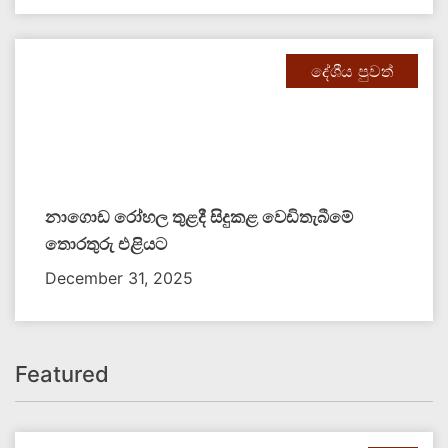
දේශීය පුවත්
නාගොඩ රෝහල තුළදී සිදුකළ වෙඩිතැබීමේ
තොරතුරු එළියට
December 31, 2025
Featured