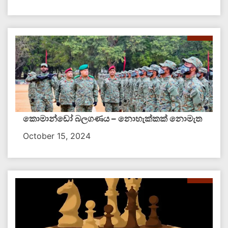
කොමාන්ඩෝ බලගණය – නොහැක්කක් නොමැත​
October 15, 2024