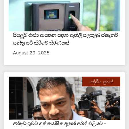
සියලුම රාජ්‍ය ආයතන සඳහා ඇඟිලි සලකුණු ස්කෑනර්
යන්ත්‍ර සවි කිරීමේ තීරණයක්
August 29, 2025
දේශීය පුවත්
අත්අඩංගුවට ගත් යෝෂිත ඇපත් අරන් එළියට –