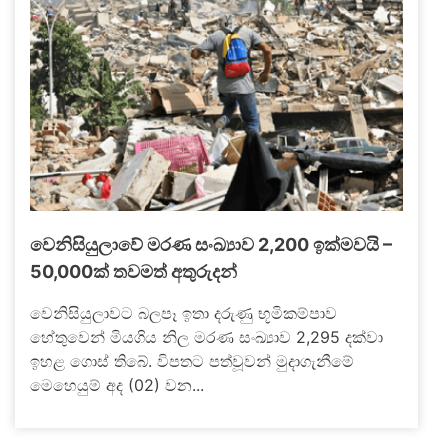
වෙනිසියුලාවේ මරණ සංඛ්‍යාව 2,200 ඉක්මවයි –
50,000ක් තවමත් අතුරුදන්
වෙනිසියුලාවට බලපෑ ඉතා දරුණු භූමිකම්පාව
හේතුවෙන් මියගිය නිල මරණ සංඛ්‍යාව 2,295 දක්වා
ඉහළ ගොස් තිබේ. විපතට පත්වූවන් මුදාගැනීමේ
මෙහෙයුම් අද (02) වන...