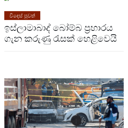
විදෙස් පුවත්
ඉස්ලාමාබාද් බෝම්බ ප්‍රහාරය
ගැන කරුණු රැසක් හෙළිවෙයි