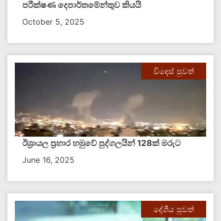
පරීක්ෂණ දෙපාර්තමේන්තුව කියයි
October 5, 2025
විදෙස් පුවත්
ඊශ්‍රායල ප්‍රහාර හමුවේ පුද්ගලයින් 128ක් මරුට
June 16, 2025
දේශීය පුවත්