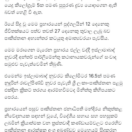
යෙදූ කිලෝග්‍රෑම් 5ක පමණ පුපුරණ ද්‍රව්‍ය යොදාගෙන ඇති
බවත් හෙළි වී ඇත.
ඊයේ සිදු වූ මෙම ප්‍රහාරයෙන් පුද්ගලයින් 12 දෙනෙකු
ජීවිතක්ෂයට පත්ව තවත් 27 දෙනෙකු තුවාල ලැබූ බව
පාකිස්තාන අභ්‍යන්තර කටයුතු අමාත්‍යවරයා පැවසීය.
මෙම මරාගෙන මැරෙන ප්‍රහාරය එල්ල වද්දී ඉස්ලාමාබාද්
නුවරදී අන්තර් පාර්ලිමේන්තු කථානායකවරුන්ගේ සංවාද
සමුළුව පැවැත්වෙමින් තිබුණි.
එමෙන්ම ඉස්ලාමාබාද් නුවරට කිලෝමීටර 16.5ක් පමණ
නුදුරින් රාවල්පිණ්ඩි නුවර පැවැති ශ්‍රී ලංකා-පාකිස්තාන පළමු
එක්දින ක්‍රිකට් තරගය ආරම්භවීමටද මිනිත්තු කිහිපයකට
පෙරය.
ප්‍රහාරයෙන් පසුව පාකිස්තාන ජනාධිපති මන්දිරය නිකුත්කළ
නිවේදනයක සඳහන් වූයේ, විදේශීය සහාය සහ පහසුකම්
ලබමින් ක්‍රියාත්මක වන ත්‍රස්තවාදී කණ්ඩායම්වලට එරෙහිව
පාකිස්තාන ආරක්ෂක අංශ අඛණ්ඩව මෙහෙයුම් සිදුකරන