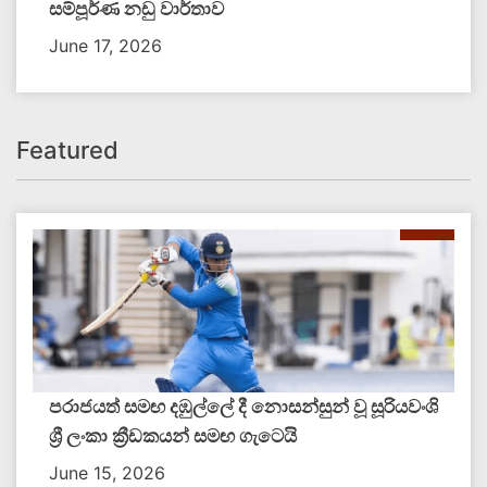
සම්පූර්ණ නඩු වාර්තාව
June 17, 2026
Featured
පරාජයත් සමඟ දඹුල්ලේ දී නොසන්සුන් වූ සූරියවංශි
ශ්‍රී ලංකා ක්‍රීඩකයන් සමඟ ගැටෙයි
June 15, 2026