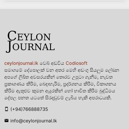
ceylonjournal.lk
වෙබ් අඩවිය
Codiosoft
සමාගමේ දේපොලක් වන අතර මෙහි අඩංගු සියලුම ලේඛන
අපගේ ලිඛිත අවසරයකින් තොරව උපුටා ගැනීම, නැවත
ප්‍රකාශණය කිරීම, බෙදාහැරීම, ප්‍රදර්ශනය කිරීම, විකාශනය
කිරීම ඇතුළුව කුමන අයුරකින් හෝ භාවිත කිරීම බුද්ධිමය
දේපල පනත යටතේ සිරදඬුවම් ලැබිය හැකි අපරාධයකි.
(+94)766888735
info@ceylonjournal.lk