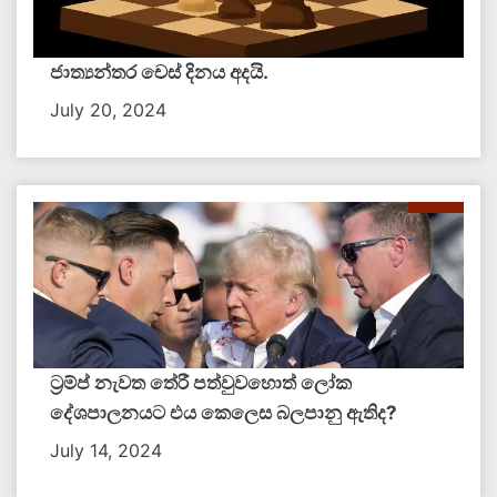
ජාත්‍යන්තර චෙස් දිනය අදයි.
July 20, 2024
ට්‍රම්ප් නැවත තේරී පත්වුවහොත් ලෝක
දේශපාලනයට එය කෙලෙස බලපානු ඇතිද​?
July 14, 2024