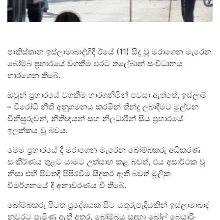
පාකිස්තාන ඉස්ලාමාබාද්හිදී ඊයේ (11) සිදු වූ මරාගෙන මැරෙන
බෝම්බ ප්‍රහාරයේ වගකීම එරට තලේබාන් සංවිධානය
භාරගෙන තිබේ.
ඔවුන් ප්‍රහාරයේ වගකීම භාරගනිමින් පවසා ඇත්තේ, ඉස්ලාම්
– විරෝධී නීති අනුගමනය කරමින් තීන්දු ලබාදීමට මුල්වන
විනිසුරුවන්, නීතිඥයන් සහ නිලධාරීන් සිය ප්‍රහාරයේ
ඉලක්කය වූ බවය.
මෙම ප්‍රහාරයේ දී මරාගෙන මැරෙන බෝම්බකරු අධිකරණ
සංකීර්ණය තුළට යාමට උත්සාහ කළ බවත්, එය අසාර්ථක වූ
නිසා එහි පිටතදී පිපිරවීම සිදුකර ඇති බවත් මූලික
විමර්ශනයේ දී අනාවරණය වී තිබේ.
බෝම්බකරු පිටත ප්‍රදේශයක සිට යතුරුපැදියකින් ඉස්ලාමාබාද්
නුවරට පැමිණ ඇති අතර, බෝම්බය සඳහා බෝල් බෙයාරිං