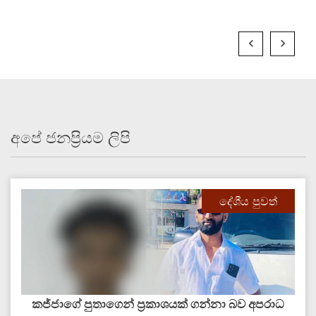
අපේ ජනප්‍රියම ලිපි
දේශීය පුවත්
කජ්ජාගේ පුතාගෙන් ප්‍රකාශයක් ගන්නා බව අපරාධ