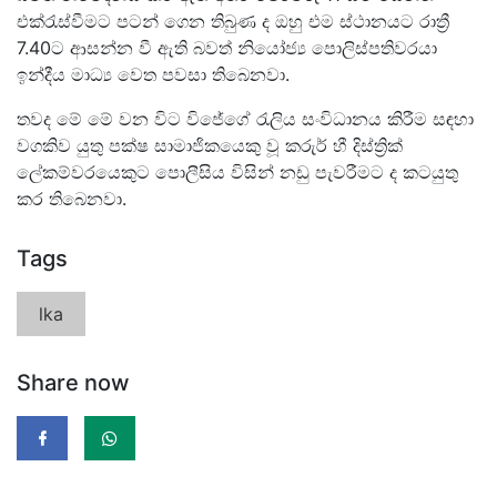
එක්රැස්වීමට පටන් ගෙන තිබුණ ද ඔහු එම ස්ථානයට රාත්‍රී
7.40ට ආසන්න වී ඇති බවත් නියෝජ්‍ය පොලිස්පතිවරයා
ඉන්දීය මාධ්‍ය වෙත පවසා තිබෙනවා.
තවද මේ මේ වන විට විජේගේ රැලිය සංවිධානය කිරීම සඳහා
වගකිව යුතු පක්ෂ සාමාජිකයෙකු වූ කරුර් හී දිස්ත්‍රික්
ලේකම්වරයෙකුට පොලීසිය විසින් නඩු පැවරීමට ද කටයුතු
කර තිබෙනවා.
Tags
lka
Share now