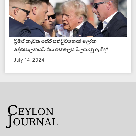
ට්‍රම්ප් නැවත තේරී පත්වුවහොත් ලෝක
දේශපාලනයට එය කෙලෙස බලපානු ඇතිද​?
July 14, 2024