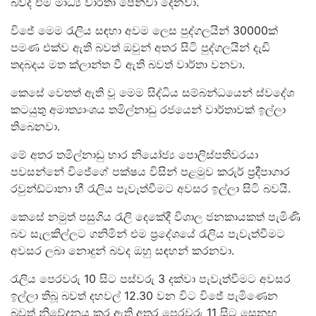
බවද එම මාධ්‍ය වාර්තා පෙන්වා දෙනවා.
විජේ මෙම රැලිය සඳහා අවම ලෙස පුද්ගලයින් 30000ක්
පමණ එක්ව ඇති බවත් ඔවුන් අතර සිටි පුද්ගලයින් දැඩි
තදබදය මත ක්ලාන්ත වී ඇති බවත් වාර්තා වනවා.
කෙසේ වෙතත් ඇති වූ මෙම සිද්ධිය සම්බන්ධයෙන් ස්වදේශ
කටයුතු අමාත්‍යාංශය තමිල්නාඩු රජයෙන් වාර්තාවක් ඉල්ලා
තිබෙනවා.
මේ අතර තමිල්නාඩු භාර නියෝජ්‍ය පොලිස්පතිවරයා
පවසන්නේ විජේගේ පක්ෂය විසින් පළමුව කරුර් ප්‍රදීපාගාර
රවුන්ඩ්ටානා හී රැලිය පැවැත්වීමට අවසර ඉල්ලා සිටි බවයි.
කෙසේ නමුත් පසුගිය රැලි දෙකේදී විශාල ජනකායකත් පැමිණි
බව සැලකිල්ලට ගනිමින් එම ප්‍රදේශයේ රැලිය පැවැත්වීමට
අවසර ලබා නොදුන් බවද ඔහු සඳහන් කරනවා.
රැලිය පෙරවරු 10 සිට පස්වරු 3 දක්වා පැවැත්වීමට අවසර
ඉල්ලා තිබූ බවත් දහවල් 12.30 වන විට විජේ පැමිණෙන
බවත් නිවේදනය කර ඇති අතර පෙරවරු 11 සිට සෙනඟ