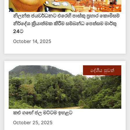
නිලන්ත ජයවර්ධනට එරෙහි පාස්කු ප්‍රහාර කොමිසම්
නිර්දේශ ක්‍රියාත්මක කිරීම සම්බන්ධ පෙත්සම මාර්තු
24ට
October 14, 2025
දේශීය පුවත්
කළු ගඟේ ජල මට්ටම ඉහළට
October 25, 2025