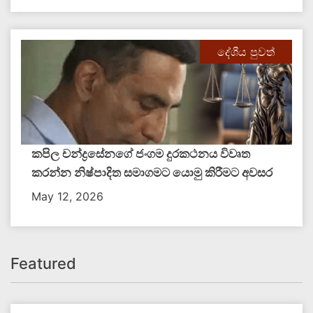
දේශීය පුවත්
කපිල චන්ද්‍රසේනගේ ජංගම දුරකථනය විවෘත
කරන්න නිෂ්පාදිත සමාගමට යොමු කිරීමට අවසර
May 12, 2026
Featured