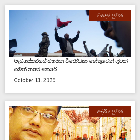
විදෙස් පුවත්
මැඩගස්කරයේ මහජන විරෝධතා හේතුවෙන් ගුවන්
ගමන් නතර කෙරේ
October 13, 2025
දේශීය පුවත්