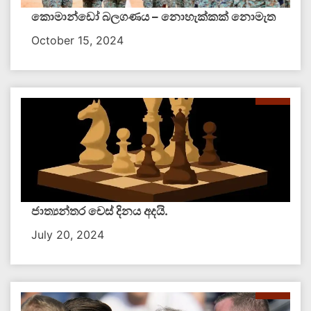
කොමාන්ඩෝ බලගණය – නොහැක්කක් නොමැත​
October 15, 2024
ජාත්‍යන්තර චෙස් දිනය අදයි.
July 20, 2024