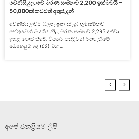
වෙනිසියුලාවේ මරණ සංඛ්‍යාව 2,200 ඉක්මවයි –
50,000ක් තවමත් අතුරුදන්
වෙනිසියුලාවට බලපෑ ඉතා දරුණු භූමිකම්පාව
හේතුවෙන් මියගිය නිල මරණ සංඛ්‍යාව 2,295 දක්වා
ඉහළ ගොස් තිබේ. විපතට පත්වූවන් මුදාගැනීමේ
මෙහෙයුම් අද (02) වන...
අපේ ජනප්‍රියම ලිපි