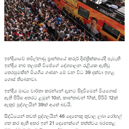
ඉන්දියාවේ තමිල්නාඩු ප්‍රාන්තයේ කරූර් දිස්ත්‍රික්කයේදී පැවැති
ඉන්දීය නළු තලපති විජේගේ දේශපාලන රැළියක ඇතිවූ
තෙරපුමකින් මියගිය ගණන මේ වන විට 39 දක්වා ඉහළ
ගොස් තිබෙනවා.
ඉන්දීය මාධ්‍ය වාර්තා කරන්නේ දැනට සිදුවීමෙන් මියගොස්
ඇති පිරිස අතරට ළමුන් 10ක්, කාන්තාවන් 17ක්, පිරිමි 12ක්
ඇතුළු පුද්ගලයින් 39ක් අයත් බවයි.
සිද්ධියෙන් තවත් පුද්ගලයින් 46 දෙනෙකු තුවාල ලබා රෝහල්
ගත කර ඇති අතර ඉන් 21 දෙනෙක්ගේ තත්ත්වය බරපතළ