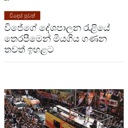
විදෙස් පුවත්
විජේගේ දේශපාලන රැළියේ
තෙරපීමෙන් මියගිය ගණන
තවත් ඉහළට