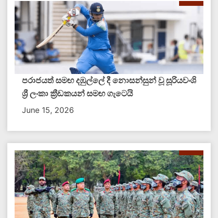
පරාජයත් සමඟ දඹුල්ලේ දී නොසන්සුන් වූ සූරියවංශි
ශ්‍රී ලංකා ක්‍රීඩකයන් සමඟ ගැටෙයි
June 15, 2026