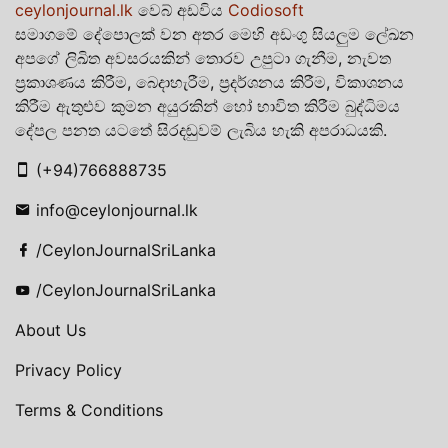
ceylonjournal.lk
වෙබ් අඩවිය
Codiosoft
සමාගමේ දේපොලක් වන අතර මෙහි අඩංගු සියලුම ලේඛන
අපගේ ලිඛිත අවසරයකින් තොරව උපුටා ගැනීම, නැවත
ප්‍රකාශණය කිරීම, බෙදාහැරීම, ප්‍රදර්ශනය කිරීම, විකාශනය
කිරීම ඇතුළුව කුමන අයුරකින් හෝ භාවිත කිරීම බුද්ධිමය
දේපල පනත යටතේ සිරදඬුවම් ලැබිය හැකි අපරාධයකි.
(+94)766888735
info@ceylonjournal.lk
/CeylonJournalSriLanka
/CeylonJournalSriLanka
About Us
Privacy Policy
Terms & Conditions