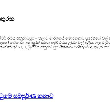
අනතුරක
 මෝටර් රථය අනුරාධපුර – තලාව මාර්ගයේ මොරගොඩ ප්‍රදේශයේ වල් අ
න් කරනවා. අනතුරත් සමග කැබ් රථය උඩට වල් අලියා ඇද වැටීමෙන
වෙන් තුවාල ලැබූ පිරිස අනුරාධපුර ශික්ෂණ රෝහලට ඇතුළත් කර 
ටුමේ සම්පූර්ණ කතාව