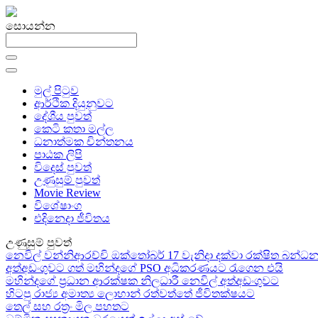
සොයන්න
මුල් පිටුව
ආර්ථික දියුනුවට
දේශීය පුවත්
කෙටි කතා මල්ල
ධනාත්මක චින්තනය
පාඨක ලිපි
විදෙස් පුවත්
උණුසුම් පුවත්
Movie Review
විශේෂාංග
එදිනෙදා ජීවිතය
උණුසුම් පුවත්
නෙවිල් වන්නිආරච්චි ඔක්තෝබර් 17 වැනිදා දක්වා රක්ෂිත බන
අත්අඩංගුවට ගත් මහින්දගේ PSO අධිකරණයට රැගෙන එයි
මහින්දගේ ප්‍රධාන ආරක්ෂක නිලධාරී නෙවිල් අත්අඩංගුවට
හිටපු රාජ්‍ය අමාත්‍ය ලොහාන් රත්වත්තේ ජීවිතක්ෂයට
තෙල් සහ රත්‍රං මිල පහතට