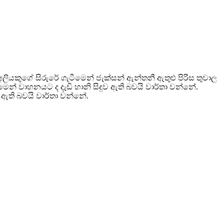
ලියකුගේ සිරුරේ ගැටීමෙන් ජැක්සන් ඇන්තනී ඇතුළු පිරිස තුවාල
් වාහනයට ද දැඩි හානි සිදුව ඇති බවයි වාර්තා වන්නේ.
ඇති බවයි වාර්තා වන්නේ.