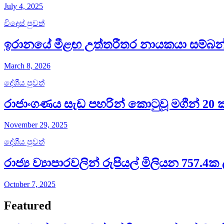
July 4, 2025
විදෙස් පුවත්
ඉරානයේ මීළඟ උත්තරීතර නායකයා සම්බන
March 8, 2026
දේශීය පුවත්
රාජාංගණය සැඩ පහරින් කොටුවූ මගීන් 20 
November 29, 2025
දේශීය පුවත්
රාජ්‍ය ව්‍යාපාරවලින් රුපියල් මිලියන 757
October 7, 2025
Featured