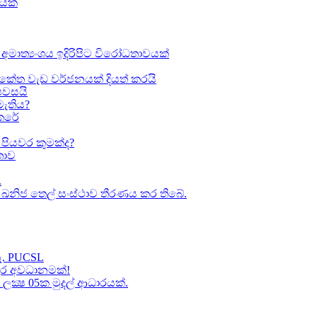
ඛයක්
අමාත්‍යංශය ඉදිරිපිට විරෝධතාවයක්
කේත වැඩ වර්ජනයක් දියත් කරයි
 පවසයි
මැතිය?
කෙරේ
පියවර කුමක්ද​?
ාව​
.
කා ඛනිජ තෙල් සංස්ථාව තීරණය කර තිබේ.
හැ. PUCSL
තුර අවධානමක්!
ක්‍ෂ 05ක​ මුදල් ආධාරයක්​.