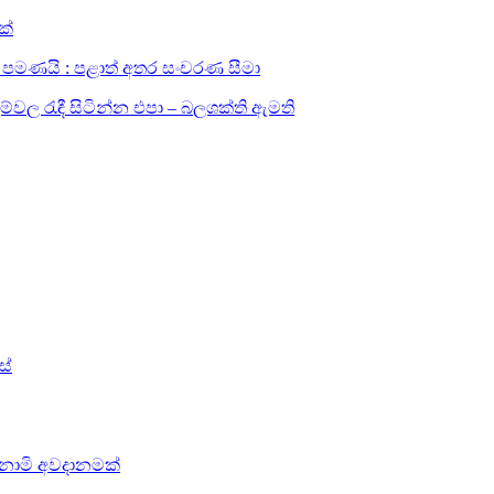
ක්
සඳහා පමණයි : පළාත් අතර සංචරණ සීමා
ල රැඳී සිටින්න එපා – බලශක්ති ඇමති
ස්
සුනාමි අවදානමක්