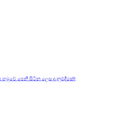
හමුවේ පෙනී සිටින ලෙස දැනුම්දීමක්!