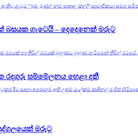
ඇතිවූ ගැටුම "බූරු මූණා" නම් පාතාල කල්ලි සාමාජිකයා සමග සමීප ස
ථයක් බසයක ගැටෙයි – දෙදෙනෙක් මරුට
 රථයක් හා ත්‍රීවිල් රථයක් මුහුණට මුහුණ ගැටීමෙන් ත්‍රීවිල් රථයේ
ලික රදගුරු සම්මේලනය හෙළා දකී
 ඉටුකර දීම සඳහා අගරදගුරු අති උතුම් මැල්කම් කාදිනල් රංජිත් හිම
පුද්ගලයෙක් මරුට