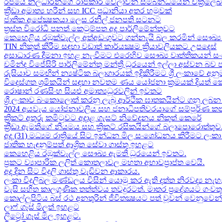
රජයේ නිලධාරීන්ගේ රාජකාරි වේලාවන් සම්බන්ධයෙන් චක්‍රලේ
ක්‍රීඩා අමාත්‍ය හරීන් සහ​ ICC ප්‍රධානියා අතර හමුවක්
ජාතික අපේක්‍ෂකයා ලෙස රනිල් ජනපති සටනට​
ත්‍රස්ත විරෝධී පනත් කෙටුම්පත අද පාර්ලිමේන්තුවට​
කෙහෙළිය රඹුක්වැල්ල අත්අඩංගුවට ගන්නැයි බල කරමින් සෞඛ්‍ය 
TIN නිකුත් කිරීම සඳහා වඩාත් කාර්යක්‍ෂම ක්‍රියාවලියකට උපදෙස්
අසාධාරණ දීමනා ඉහළ නැංවීමට එරෙහිව සෞඛ්‍ය වෘත්තිකයන් සං
චමින්ද විජේසිරි පාර්ලිමේන්තු මන්ත්‍රී ධූරයෙන් ඉල්ලා අස්වන බව
රුසියාව සමඟින් න්‍යෂ්ටික බලාගාරයක් ඉදිකිරීමට ශ්‍රී ලංකාවේ අනු
විදෙස්ගත ශ්‍රමිකයින් සඳහා නවතම ණය යෝජනා ක්‍රමයක් දියත් 
රොෂාන් රණසිංහ සියළු අමාත්‍යධූරවලින් ඉවතට​
ශ්‍රී ලංකාව බංකොලොත් කරනු ලැබූ ආර්ථික ඝාතකයින්ට ගනු ලබන 
2024 අයවැය යෝජනාවලිය​ සහ ජනාධිපතිවරයාගේ සම්පූර්ණ කත
ක්‍රිකට් අතුරු කමිටුවට අදාළ ගැසට් නිවේදනය නිකුත් කෙරේ
ක්‍රීඩා ඇමතිගේ නියමය​ සහ ක්‍රිකට් රසිකයින්ගේ බලාපොරොත්තුව
අද (31) මධ්‍යම රාත්‍රියේ සිට ඉන්ධන මිල සංශෝධනය කිරීමට ලං
ජාතික හැඳුනුම්පත් ආශ්‍රිත සේවා ගාස්තු ඉහළට
කෙහෙළිය රඹුක්වැල්ල සෞඛ්‍ය ඇමති ධූරයෙන් ඉවතට​.
ප්‍රකට ව්‍යාපාරික ලලිත් කොතලාවල මහතා අභාවප්‍රාප්ත වෙයි.
අද දින​ සිට විදුලි ගාස්තු වැඩිවන ආකාරය​.
ලංකා විදුලිබල මණ්ඩලය විසින් යොමු කර ඇති දත්ත නිරවද්‍ය නැ
වැසි සහිත කාලගුණික තත්ත්වය තවදුරටත්. මාතර ප්‍රදේශයට ගංව
කොල්ලුපිටිය බස් රථ අනතුරින් ජීවිතක්‍ෂයට පත් වූවන් වෙනුවෙන් ල
ලාෆ් ගෑස් මිලත් ඉහළට​
ලිට්‍රෝ ගෑස් මිල​ ඉහළට​.