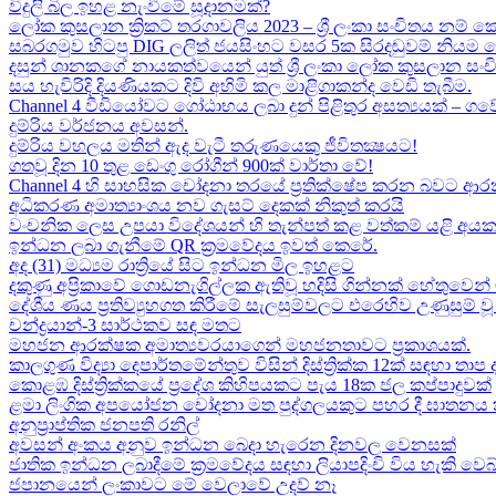
විදුලි බිල ඉහළ නැංවීමේ සූදානමක්?
ලෝක කුසලාන ක්‍රිකට් තරගාවලිය 2023 – ශ්‍රී ලංකා සංචිතය නම් කෙ
සබරගමුව හිටපු DIG ලලිත් ජයසිංහට වසර 5ක සිරදඬුවම් නියම 
දසුන් ශානකගේ නායකත්වයෙන් යුත් ශ්‍රී ලංකා ලෝක කුසලාන සං
සය හැවිරිදි දියණියකට දිවි අහිමි කල මාළිගාකන්ද වෙඩි තැබීම​.
Channel 4 වීඩියෝවට ගෝඨාභය ලබා දුන් පිළිතුර අසත්‍යයක් – ගවේෂණා
දුම්රිය වර්ජනය අවසන්.
දුම්රිය වහලය මතින් ඇද​ වැටී තරුණයෙකු ජීවිතක්‍ෂයට​!
ගතවූ දින 10 තුළ ඩෙංගු රෝගීන් 900ක් වාර්තා වේ!
Channel 4 හි සාහසික චෝදනා තරයේ ප්‍රතික්ෂේප කරන බවට ආරක
අධිකරණ අමාත්‍යාංශය නව ගැසට් දෙකක් නිකුත් කරයි
වංචනික ලෙස උපයා විදේශයන් හි තැන්පත් කළ​ වත්කම් යළි අයක
ඉන්ධන ලබා ගැනීමේ QR ක්‍රමවේදය ඉවත් කෙරේ.
අද (31) මධ්‍යම රාත්‍රියේ සිට ඉන්ධන මිල ඉහළට
දකුණු අප්‍රිකාවේ ගොඩනැගිල්ලක ඇතිවූ හදිසි ගින්නක් හේතුවෙන් 
දේශීය​ ණය ප්‍රතිව්‍යුහගත කිරීමේ සැලසුම්වලට එරෙහිව උණුසුම
චන්ද්‍රයාන්-3 සාර්ථකව සඳ මතට​
මහජන ආරක්ෂක අමාත්‍යවරයාගෙන් මහජනතාවට ප්‍රකාශයක්.
කාලගුණ විද්‍යා දෙපාර්තමේන්තුව විසින් දිස්ත්‍රික්ක 12ක් සඳහා ත
කොළඹ දිස්ත්‍රික්කයේ ප්‍රදේශ කිහිපයකට පැය 18ක ජල කප්පාදුවක්
ළමා ලිංගික අපයෝජන චෝදනා මත පුද්ගලයකුට පහර දී ඝාතනය කළ
අනුප්‍රාප්තික ජනපති රනිල්
අවසන් අංකය අනුව ඉන්ධන බෙදා හැරෙන දිනවල වෙනසක්
ජාතික ඉන්ධන ලබාදීමේ ක්‍රමවේදය සඳහා ලියාපදිංචි විය හැකි වෙබ
ජපානයෙන් ලංකාවට මේ වෙලාවේ උදව් නෑ