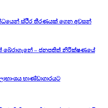
්ධයෙන් ස්ථිර තීරණයක් ගෙන අවසන්
ක් බේරා‍ගැනේ – ජනපතිත් නිරීක්ෂණයේ
.4ක ලාභාංශය භාණ්ඩාගාරයට