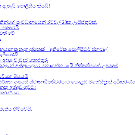
 ඇතැයි පොලීසිය කියයි!
ාතීන්ගේ සංවිධානයෙන් රටවල් 28ක ලැයිස්තුවක්.
ේප කෙරෙයි
වත් වේ
.
භයානක තැනැත්තෙක් – අතිරේක සොලිසිටර් ජනරාල්
පැමිණෙයි
 අදාළ වැඩිදුර තොරතුරු
කකරුවන් අත්අඩංගුවට නොගන්න යැයි නීතිපතිගෙන් උපදෙස්
‍යවරියක මියයයි
මර්ශන අංශයේ ස්ථානාධිපතිවරයාට කොළඹ මහේස්ත්‍රාත් අධිකරණය 
කු අත්අඩංගුවට​!
ධිකරණයට​.
මැතිය හිමිවෙයි.