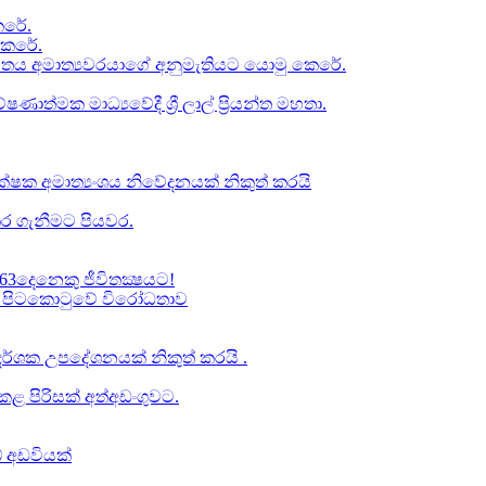
රේ​.
කෙරේ.
චිතය අමාත්‍යවරයාගේ අනුමැතියට​ යොමු කෙරේ.
ත්මක මාධ්‍යවේදී ශ්‍රී ලාල් ප්‍රියන්ත මහතා.
්ෂක අමාත්‍යංශය නිවේදනයක් නිකුත් කරයි
ර ගැනීමට පියවර​.
63දෙනෙකු ජීවිතක්‍ෂයට​!
් වූ පිටකොටුවේ විරෝධතාව
ාප දර්ශක උපදේශනයක් නිකුත් කරයි .
 පිරිසක් අත්අඩංගුවට.
් අඩවියක්