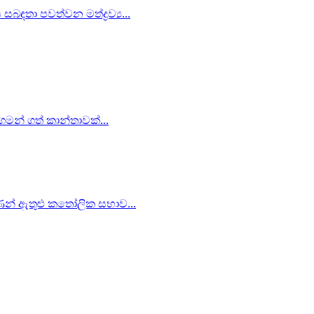
බඳතා පවත්වන මත්ද්‍රව්‍ය...
 ගමන් ගත් කාන්තාවක්...
ිපාණන් ඇතුළු කතෝලික සභාව...