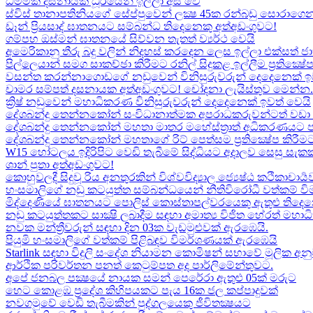
ධම්මික දසනායක ධූරයෙන් ඉල්ලා අස් වේ
ස්විස් තානාපතිනියගේ සේප්පුවෙන් ලක්‍ෂ 45ක රන්බඩු සොරාගෙන
ඩෑන් ප්‍රියසාද් ඝාතනයට සම්බන්ධ තිදෙනෙකු අත්අඩංගුවට​!
ගම්පහ ඔස්මන් ඝාතනයේ සිව්වන තැතත් ව්‍යර්ථ වෙයි
අමෙරිකානු තීරු බදු වලින් නිදහස් කරදෙන ලෙස ඉල්ලා එක්සත් ජ
පිල්ලෙයාන් සමග සාකච්ඡා කිරීමට රනිල් සිදුකළ ඉල්ලීම ප්‍රතික්‍ෂ
වසන්ත කරන්නාගොඩගේ නඩුවෙන් විනිසුරුවරුන් දෙදෙනෙක් ඉ
චාමර සම්පත් දසනායක අත්අඩංගුවට​! චෝදනා ලැයිස්තුව මෙන්න​.
ක්‍රිෂ් නඩුවෙන් මහාධිකරණ විනිසුරුවරුන් දෙදෙනෙක් ඉවත් වෙයි
දේශබන්දු තෙන්නකෝන් සංවිධානාත්මක අපරාධකරුවන්ටත් වඩා 
දේශබන්දු තෙන්නකෝන් මහතා මාතර මහේස්ත්‍රාත් අධිකරණයට 
දේශබන්දු තෙන්නකෝන් මහතාගේ රිට් පෙත්සම ප්‍රතික්‍ෂේප කිරීමට
W15 හෝටලය ඉදිරිපිට වෙඩි තැබීමේ සිද්ධියට අදාලව​ සෙසු සැ
ශාන් පුතා අත්අඩංගුවට!
කොහුවලදී සිදුවූ රිය අනතුරකින් විශ්වවිද්‍යාල ජ්‍යෙෂ්ඨ කථිකාචාර්
හංසමාලිගේ නඩු කටයුත්ත සම්බන්ධයෙන් නීතිවිරෝධී වත්කම් වි
මිද්දෙණියේ ඝාතනයට පොලිස් කොස්තාපල්වරයෙකු ඇතුළු තිදෙනෙ
නඩු කටයුත්තකට සාක්‍ෂි ලබාදීම සඳහා අමාත්‍ය විජිත හේරත් මහා
නවක මන්ත්‍රීවරුන් සඳහා දින 03ක වැඩමුළුවක් ඇරඹෙයි.
පියුමි හංසමාලිගේ වත්කම් පිළිබඳව විමර්ශණයක් ඇරඹෙයි
Starlink සඳහා විදුලි සංදේශ නියාමන කොමිෂන් සභාවේ මූලික අනු
ආර්ථික පරිවර්තන පනත් කෙටුම්පත අද පාර්ලිමේන්තුවට.
අපේ ජනබල පක්‍ෂයේ නායක සමන් පෙරේරා ඇතුළු 05ක් මරුට​
හෙට කොළඹ ප්‍රදේශ කිහිපයකට පැය 16ක ජල කප්පාදුවක්
නවගමුවේ වෙඩි තැබීමකින් පුද්ගලයෙකු ජීවිතක්‍ෂයට​