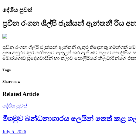
දේශීය පුවත්
ප්‍රවීන රංගන ශිල්පී ජැක්සන් ඇන්තනී රිය 
ප්‍රවීන රංගන ශිල්පී ජැක්සන් ඇන්තනී ඇතුළු තිදෙනකු ගමන්ගත්
ලබා අනුරාධපුර රෝහලට ඇතුළත් කර ඇති බව තලාව පොලිසිය සඳහ
මොරගොඩ ප්‍රදේශවාසීන් හා තලාව පොලිසියේ නිලධාරීන්ගේ එකතු
Tags
Share now
Related Article
දේශීය පුවත්
මීගමුව බන්ධනාගාරය ලෙයින් තෙත් කළ ගැ
July 5, 2026