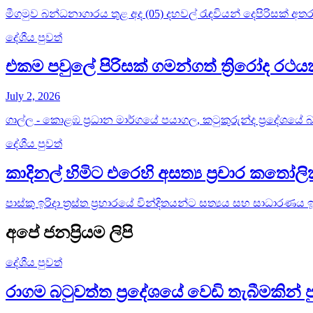
මීගමුව බන්ධනාගාරය තුළ අද (05) දහවල් රැඳවියන් දෙපිරිසක් අතර 
දේශීය පුවත්
එකම පවුලේ පිරිසක් ගමන්ගත් ත්‍රිරෝද ර
July 2, 2026
ගාල්ල - කොළඹ ප්‍රධාන මාර්ගයේ පයාගල, කටුකුරුන්ද ප්‍රදේශයේ බස්
දේශීය පුවත්
කාදිනල් හිමිට එරෙහි අසත්‍ය ප්‍රචාර කතෝ
පාස්කු ඉරිදා ත්‍රස්ත ප්‍රහාරයේ වින්දිතයන්ට සත්‍යය සහ සාධාරණය
අපේ ජනප්‍රියම ලිපි
දේශීය පුවත්
රාගම බටුවත්ත ප්‍රදේශයේ වෙඩි තැබීමකින් 