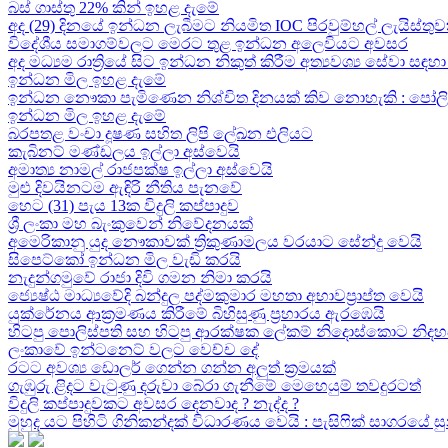
බස් ගාස්තු 22% කින් ඉහළ දැමේ
අද (29) දිනයේ ඉන්ධන ලැබීමට නියමිත IOC පිරවුම්හල් ලැයිස්තුව
විදේශීය සමාගම්වලට මෙරට තුළ ඉන්ධන අලෙවියට අවසර
අද මධ්‍යම රාත්‍රියේ සිට ඉන්ධන නිකුත් කිරීම අත්‍යවශ්‍ය සේවා 
ඉන්ධන මිල ඉහළ දැමේ
ඉන්ධන නෞකා පැමිණෙන නිශ්චිත දිනයක් කිව නොහැකි : පෝලිම්ව
ඉන්ධන මිල ඉහළ දැමේ
බරපතළ වංචා දූෂණ සහිත ලිපි ලේඛන එලියට
කැබිනට් මණ්ඩලය ඉල්ලා අස්වෙයි
අමාත්‍ය නාමල් රාජපක්ෂ ඉල්ලා අස්වෙයි
මුළු දිවයිනටම ඇඳිරි නීතිය පැනවේ
හෙට (31) පැය 13ක විදුලි කප්පාදුව
ශ්‍රී ලංකා මහ බැංකුවෙන් නිවේදනයක්
අමෙරිකානු යුද නෞකාවක් ත්‍රිකුණාමලය වරයාට සේන්දු වෙයි
සිපෙට්කෝ ඉන්ධන මිල වැඩි කරයි
නැදුන්ගමුවේ රාජා දිවි ගමන නිමා කරයි
ජ්‍යෙෂ්ඨ මාධ්‍යවේදි බන්දුල පද්මකුමාර මහතා අභාවප්‍රාප්ත වෙයි
යුක්රේනය ආක්‍රමණය කිරීමේ බිහිසුණු ප්‍රහාරය ඇරඹෙයි
හිටපු පොලිස්පති සහ හිටපු ආරක්ෂක ලේකම් නිදොස්කොට නිදහ
ලංකාවේ ඉන්ටනෙට් වලට වෙච්ච දේ
රටට අවශ්‍ය ඩොලර් ගෙන්න ගන්න අලුත් ක්‍රමයක්
ගැඹුරු ළිදට වැටුණු දරුවා බේරා ගැනීමේ මෙහෙයුම් තවදුරටත්
විදුලි කප්පාදුවකට අවසර දෙනවාද ? නැද්ද ?
මුහුද යට පිහිටි ගිනිකන්දක් විධාරණය වෙයි : පැසිෆික් සාගරයේ 