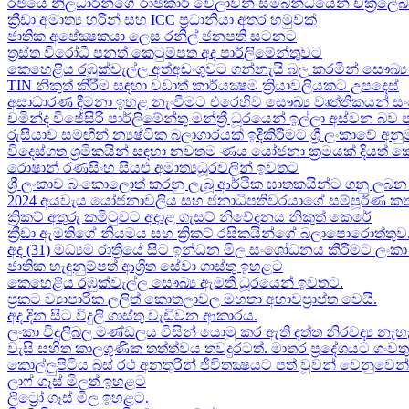
රජයේ නිලධාරීන්ගේ රාජකාරි වේලාවන් සම්බන්ධයෙන් චක්‍රලේ
ක්‍රීඩා අමාත්‍ය හරීන් සහ​ ICC ප්‍රධානියා අතර හමුවක්
ජාතික අපේක්‍ෂකයා ලෙස රනිල් ජනපති සටනට​
ත්‍රස්ත විරෝධී පනත් කෙටුම්පත අද පාර්ලිමේන්තුවට​
කෙහෙළිය රඹුක්වැල්ල අත්අඩංගුවට ගන්නැයි බල කරමින් සෞඛ්‍ය 
TIN නිකුත් කිරීම සඳහා වඩාත් කාර්යක්‍ෂම ක්‍රියාවලියකට උපදෙස්
අසාධාරණ දීමනා ඉහළ නැංවීමට එරෙහිව සෞඛ්‍ය වෘත්තිකයන් සං
චමින්ද විජේසිරි පාර්ලිමේන්තු මන්ත්‍රී ධූරයෙන් ඉල්ලා අස්වන බව
රුසියාව සමඟින් න්‍යෂ්ටික බලාගාරයක් ඉදිකිරීමට ශ්‍රී ලංකාවේ අනු
විදෙස්ගත ශ්‍රමිකයින් සඳහා නවතම ණය යෝජනා ක්‍රමයක් දියත් 
රොෂාන් රණසිංහ සියළු අමාත්‍යධූරවලින් ඉවතට​
ශ්‍රී ලංකාව බංකොලොත් කරනු ලැබූ ආර්ථික ඝාතකයින්ට ගනු ලබන 
2024 අයවැය යෝජනාවලිය​ සහ ජනාධිපතිවරයාගේ සම්පූර්ණ කත
ක්‍රිකට් අතුරු කමිටුවට අදාළ ගැසට් නිවේදනය නිකුත් කෙරේ
ක්‍රීඩා ඇමතිගේ නියමය​ සහ ක්‍රිකට් රසිකයින්ගේ බලාපොරොත්තුව
අද (31) මධ්‍යම රාත්‍රියේ සිට ඉන්ධන මිල සංශෝධනය කිරීමට ලං
ජාතික හැඳුනුම්පත් ආශ්‍රිත සේවා ගාස්තු ඉහළට
කෙහෙළිය රඹුක්වැල්ල සෞඛ්‍ය ඇමති ධූරයෙන් ඉවතට​.
ප්‍රකට ව්‍යාපාරික ලලිත් කොතලාවල මහතා අභාවප්‍රාප්ත වෙයි.
අද දින​ සිට විදුලි ගාස්තු වැඩිවන ආකාරය​.
ලංකා විදුලිබල මණ්ඩලය විසින් යොමු කර ඇති දත්ත නිරවද්‍ය නැ
වැසි සහිත කාලගුණික තත්ත්වය තවදුරටත්. මාතර ප්‍රදේශයට ගංව
කොල්ලුපිටිය බස් රථ අනතුරින් ජීවිතක්‍ෂයට පත් වූවන් වෙනුවෙන් ල
ලාෆ් ගෑස් මිලත් ඉහළට​
ලිට්‍රෝ ගෑස් මිල​ ඉහළට​.