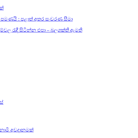
ක්
සඳහා පමණයි : පළාත් අතර සංචරණ සීමා
ල රැඳී සිටින්න එපා – බලශක්ති ඇමති
ස්
සුනාමි අවදානමක්