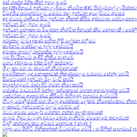
බස් ගාස්තු 22% කින් ඉහළ දැමේ
අද (29) දිනයේ ඉන්ධන ලැබීමට නියමිත IOC පිරවුම්හල් ලැයිස්තුව
විදේශීය සමාගම්වලට මෙරට තුළ ඉන්ධන අලෙවියට අවසර
අද මධ්‍යම රාත්‍රියේ සිට ඉන්ධන නිකුත් කිරීම අත්‍යවශ්‍ය සේවා 
ඉන්ධන මිල ඉහළ දැමේ
ඉන්ධන නෞකා පැමිණෙන නිශ්චිත දිනයක් කිව නොහැකි : පෝලිම්ව
ඉන්ධන මිල ඉහළ දැමේ
බරපතළ වංචා දූෂණ සහිත ලිපි ලේඛන එලියට
කැබිනට් මණ්ඩලය ඉල්ලා අස්වෙයි
අමාත්‍ය නාමල් රාජපක්ෂ ඉල්ලා අස්වෙයි
මුළු දිවයිනටම ඇඳිරි නීතිය පැනවේ
හෙට (31) පැය 13ක විදුලි කප්පාදුව
ශ්‍රී ලංකා මහ බැංකුවෙන් නිවේදනයක්
අමෙරිකානු යුද නෞකාවක් ත්‍රිකුණාමලය වරයාට සේන්දු වෙයි
සිපෙට්කෝ ඉන්ධන මිල වැඩි කරයි
නැදුන්ගමුවේ රාජා දිවි ගමන නිමා කරයි
ජ්‍යෙෂ්ඨ මාධ්‍යවේදි බන්දුල පද්මකුමාර මහතා අභාවප්‍රාප්ත වෙයි
යුක්රේනය ආක්‍රමණය කිරීමේ බිහිසුණු ප්‍රහාරය ඇරඹෙයි
හිටපු පොලිස්පති සහ හිටපු ආරක්ෂක ලේකම් නිදොස්කොට නිදහ
ලංකාවේ ඉන්ටනෙට් වලට වෙච්ච දේ
රටට අවශ්‍ය ඩොලර් ගෙන්න ගන්න අලුත් ක්‍රමයක්
ගැඹුරු ළිදට වැටුණු දරුවා බේරා ගැනීමේ මෙහෙයුම් තවදුරටත්
විදුලි කප්පාදුවකට අවසර දෙනවාද ? නැද්ද ?
මුහුද යට පිහිටි ගිනිකන්දක් විධාරණය වෙයි : පැසිෆික් සාගරයේ 