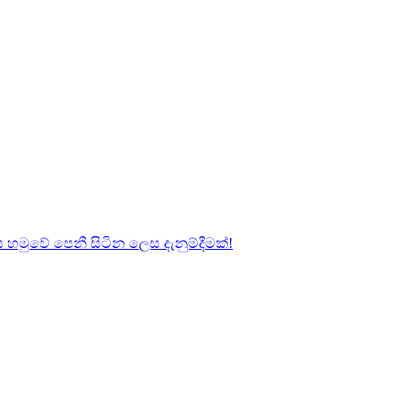
හමුවේ පෙනී සිටින ලෙස දැනුම්දීමක්!