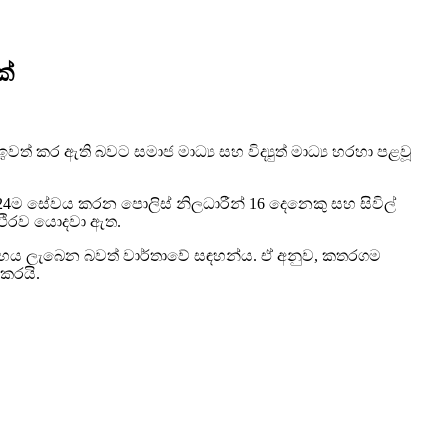
ක්
ර ඇති බවට සමාජ මාධ්‍ය සහ විද්‍යුත් මාධ්‍ය හරහා පළවූ
24ම සේවය කරන පොලිස් නිලධාරීන් 16 දෙනෙකු සහ සිවිල්
්ථිරව යොදවා ඇත.
ට සහය ලැබෙන බවත් වාර්තාවේ සඳහන්ය. ඒ අනුව, කතරගම
කරයි.