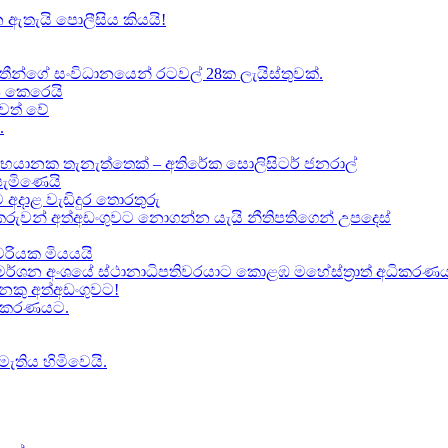
 ඇතැයි පොලීසිය කියයි!
ාතීන්ගේ සංවිධානයෙන් රටවල් 28ක ලැයිස්තුවක්.
ේප කෙරෙයි
වත් වේ
.
භයානක තැනැත්තෙක් – අතිරේක සොලිසිටර් ජනරාල්
පැමිණෙයි
 අදාළ වැඩිදුර තොරතුරු
කකරුවන් අත්අඩංගුවට නොගන්න යැයි නීතිපතිගෙන් උපදෙස්
‍යවරියක මියයයි
මර්ශන අංශයේ ස්ථානාධිපතිවරයාට කොළඹ මහේස්ත්‍රාත් අධිකරණය 
කු අත්අඩංගුවට​!
ධිකරණයට​.
මැතිය හිමිවෙයි.