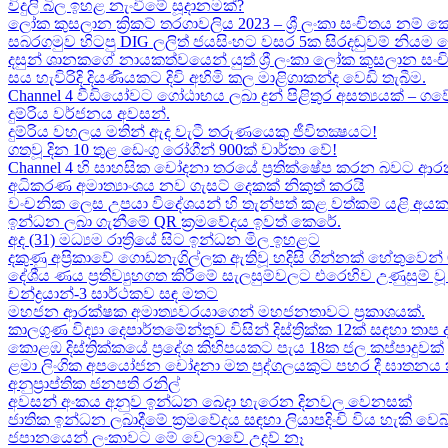
විදුලි බිල ඉහළ නැංවීමේ සූදානමක්?
ලෝක කුසලාන ක්‍රිකට් තරගාවලිය 2023 – ශ්‍රී ලංකා සංචිතය නම් කෙ
සබරගමුව හිටපු DIG ලලිත් ජයසිංහට වසර 5ක සිරදඬුවම් නියම 
දසුන් ශානකගේ නායකත්වයෙන් යුත් ශ්‍රී ලංකා ලෝක කුසලාන සං
සය හැවිරිදි දියණියකට දිවි අහිමි කල මාළිගාකන්ද වෙඩි තැබීම​.
Channel 4 වීඩියෝවට ගෝඨාභය ලබා දුන් පිළිතුර අසත්‍යයක් – ගවේෂණා
දුම්රිය වර්ජනය අවසන්.
දුම්රිය වහලය මතින් ඇද​ වැටී තරුණයෙකු ජීවිතක්‍ෂයට​!
ගතවූ දින 10 තුළ ඩෙංගු රෝගීන් 900ක් වාර්තා වේ!
Channel 4 හි සාහසික චෝදනා තරයේ ප්‍රතික්ෂේප කරන බවට ආරක
අධිකරණ අමාත්‍යාංශය නව ගැසට් දෙකක් නිකුත් කරයි
වංචනික ලෙස උපයා විදේශයන් හි තැන්පත් කළ​ වත්කම් යළි අයක
ඉන්ධන ලබා ගැනීමේ QR ක්‍රමවේදය ඉවත් කෙරේ.
අද (31) මධ්‍යම රාත්‍රියේ සිට ඉන්ධන මිල ඉහළට
දකුණු අප්‍රිකාවේ ගොඩනැගිල්ලක ඇතිවූ හදිසි ගින්නක් හේතුවෙන් 
දේශීය​ ණය ප්‍රතිව්‍යුහගත කිරීමේ සැලසුම්වලට එරෙහිව උණුසුම
චන්ද්‍රයාන්-3 සාර්ථකව සඳ මතට​
මහජන ආරක්ෂක අමාත්‍යවරයාගෙන් මහජනතාවට ප්‍රකාශයක්.
කාලගුණ විද්‍යා දෙපාර්තමේන්තුව විසින් දිස්ත්‍රික්ක 12ක් සඳහා ත
කොළඹ දිස්ත්‍රික්කයේ ප්‍රදේශ කිහිපයකට පැය 18ක ජල කප්පාදුවක්
ළමා ලිංගික අපයෝජන චෝදනා මත පුද්ගලයකුට පහර දී ඝාතනය කළ
අනුප්‍රාප්තික ජනපති රනිල්
අවසන් අංකය අනුව ඉන්ධන බෙදා හැරෙන දිනවල වෙනසක්
ජාතික ඉන්ධන ලබාදීමේ ක්‍රමවේදය සඳහා ලියාපදිංචි විය හැකි වෙබ
ජපානයෙන් ලංකාවට මේ වෙලාවේ උදව් නෑ