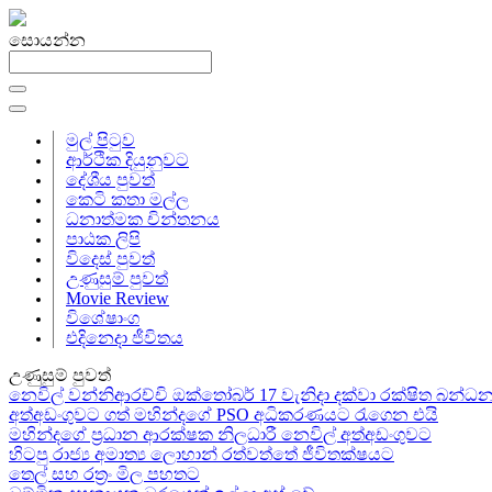
සොයන්න
මුල් පිටුව
ආර්ථික දියුනුවට
දේශීය පුවත්
කෙටි කතා මල්ල
ධනාත්මක චින්තනය
පාඨක ලිපි
විදෙස් පුවත්
උණුසුම් පුවත්
Movie Review
විශේෂාංග
එදිනෙදා ජීවිතය
උණුසුම් පුවත්
නෙවිල් වන්නිආරච්චි ඔක්තෝබර් 17 වැනිදා දක්වා රක්ෂිත බන
අත්අඩංගුවට ගත් මහින්දගේ PSO අධිකරණයට රැගෙන එයි
මහින්දගේ ප්‍රධාන ආරක්ෂක නිලධාරී නෙවිල් අත්අඩංගුවට
හිටපු රාජ්‍ය අමාත්‍ය ලොහාන් රත්වත්තේ ජීවිතක්ෂයට
තෙල් සහ රත්‍රං මිල පහතට