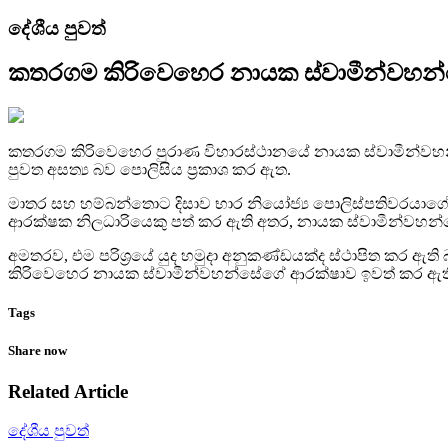
දේශීය පුවත්
කතරගම කිරිවෙහෙර නායක ස්වාමීන්වහන්ස
කතරගම කිරිවෙහෙර පුරාණ විහාරස්ථානයේ නායක ස්වාමීන්වහන්ස
පුවත අසත්‍ය බව පොලිසිය ප්‍රකාශ කර ඇත.
මාතර සහ හම්බන්තොට දිසාව භාර නියෝජ්‍ය පොලිස්පතිවරයාගේ 
ආරක්ෂක නිලධාරියෙකු පත් කර ඇති අතර, නායක ස්වාමීන්වහන්ස
අමතරව, එම පරිශ්‍රයේ යුද හමුදා අනුකණ්ඩයක්ද ස්ථාපිත කර ඇ
කිරිවෙහෙර නායක ස්වාමීන්වහන්සේගේ ආරක්ෂාව ඉවත් කර ඇති බ
Tags
Share now
Related Article
දේශීය පුවත්