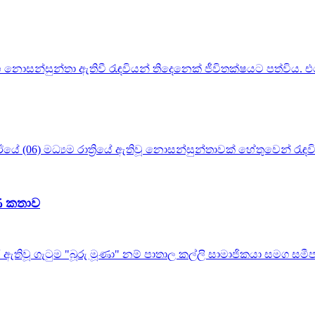
නොසන්සුන්තා ඇතිවී රැඳවියන් තිදෙනෙක් ජීවිතක්ෂයට පත්විය. එම
ේ (06) මධ්‍යම රාත්‍රියේ ඇතිවූ නොසන්සුන්තාවක් හේතුවෙන් රැඳව
්ණ කතාව
ඇතිවූ ගැටුම "බූරු මූණා" නම් පාතාල කල්ලි සාමාජිකයා සමග සමීප ස