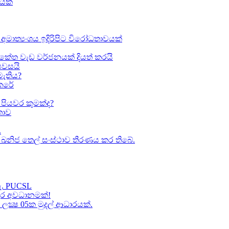
ඛයක්
අමාත්‍යංශය ඉදිරිපිට විරෝධතාවයක්
කේත වැඩ වර්ජනයක් දියත් කරයි
 පවසයි
මැතිය?
කෙරේ
පියවර කුමක්ද​?
ාව​
.
කා ඛනිජ තෙල් සංස්ථාව තීරණය කර තිබේ.
හැ. PUCSL
තුර අවධානමක්!
ක්‍ෂ 05ක​ මුදල් ආධාරයක්​.