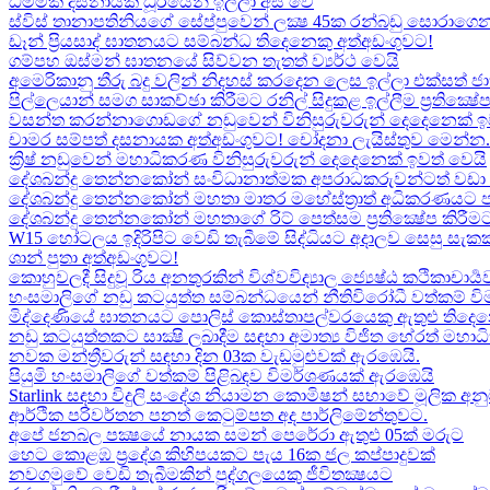
ධම්මික දසනායක ධූරයෙන් ඉල්ලා අස් වේ
ස්විස් තානාපතිනියගේ සේප්පුවෙන් ලක්‍ෂ 45ක රන්බඩු සොරාගෙන
ඩෑන් ප්‍රියසාද් ඝාතනයට සම්බන්ධ තිදෙනෙකු අත්අඩංගුවට​!
ගම්පහ ඔස්මන් ඝාතනයේ සිව්වන තැතත් ව්‍යර්ථ වෙයි
අමෙරිකානු තීරු බදු වලින් නිදහස් කරදෙන ලෙස ඉල්ලා එක්සත් ජ
පිල්ලෙයාන් සමග සාකච්ඡා කිරීමට රනිල් සිදුකළ ඉල්ලීම ප්‍රතික්‍ෂ
වසන්ත කරන්නාගොඩගේ නඩුවෙන් විනිසුරුවරුන් දෙදෙනෙක් ඉ
චාමර සම්පත් දසනායක අත්අඩංගුවට​! චෝදනා ලැයිස්තුව මෙන්න​.
ක්‍රිෂ් නඩුවෙන් මහාධිකරණ විනිසුරුවරුන් දෙදෙනෙක් ඉවත් වෙයි
දේශබන්දු තෙන්නකෝන් සංවිධානාත්මක අපරාධකරුවන්ටත් වඩා 
දේශබන්දු තෙන්නකෝන් මහතා මාතර මහේස්ත්‍රාත් අධිකරණයට 
දේශබන්දු තෙන්නකෝන් මහතාගේ රිට් පෙත්සම ප්‍රතික්‍ෂේප කිරීමට
W15 හෝටලය ඉදිරිපිට වෙඩි තැබීමේ සිද්ධියට අදාලව​ සෙසු සැ
ශාන් පුතා අත්අඩංගුවට!
කොහුවලදී සිදුවූ රිය අනතුරකින් විශ්වවිද්‍යාල ජ්‍යෙෂ්ඨ කථිකාචාර්
හංසමාලිගේ නඩු කටයුත්ත සම්බන්ධයෙන් නීතිවිරෝධී වත්කම් වි
මිද්දෙණියේ ඝාතනයට පොලිස් කොස්තාපල්වරයෙකු ඇතුළු තිදෙනෙ
නඩු කටයුත්තකට සාක්‍ෂි ලබාදීම සඳහා අමාත්‍ය විජිත හේරත් මහා
නවක මන්ත්‍රීවරුන් සඳහා දින 03ක වැඩමුළුවක් ඇරඹෙයි.
පියුමි හංසමාලිගේ වත්කම් පිළිබඳව විමර්ශණයක් ඇරඹෙයි
Starlink සඳහා විදුලි සංදේශ නියාමන කොමිෂන් සභාවේ මූලික අනු
ආර්ථික පරිවර්තන පනත් කෙටුම්පත අද පාර්ලිමේන්තුවට.
අපේ ජනබල පක්‍ෂයේ නායක සමන් පෙරේරා ඇතුළු 05ක් මරුට​
හෙට කොළඹ ප්‍රදේශ කිහිපයකට පැය 16ක ජල කප්පාදුවක්
නවගමුවේ වෙඩි තැබීමකින් පුද්ගලයෙකු ජීවිතක්‍ෂයට​