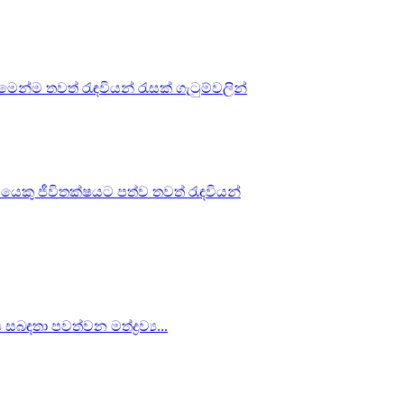
ෙන්ම තවත් රැඳවියන් රැසක් ගැටුම්වලින්
ියෙකු ජීවිතක්ෂයට පත්ව තවත් රැඳවියන්
බඳතා පවත්වන මත්ද්‍රව්‍ය...