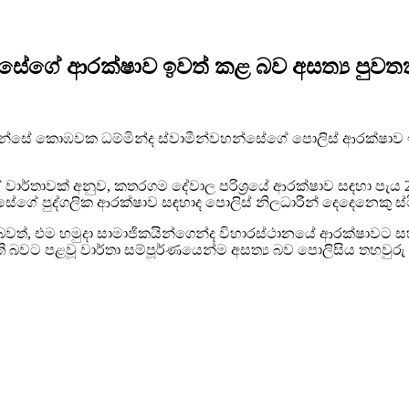
ේගේ ආරක්ෂාව ඉවත් කළ බව අසත්‍ය පුවත
ේ කොඹවක ධම්මින්ද ස්වාමීන්වහන්සේගේ පොලිස් ආරක්ෂාව ඉවත් ක
වාර්තාවක් අනුව, කතරගම දේවාල පරිශ්‍රයේ ආරක්ෂාව සඳහා පැය 
ේගේ පුද්ගලික ආරක්ෂාව සඳහාද පොලිස් නිලධාරීන් දෙදෙනෙකු ස
ති බවත්, එම හමුදා සාමාජිකයින්ගෙන්ද විහාරස්ථානයේ ආරක්ෂාව
වට පළවූ වාර්තා සම්පූර්ණයෙන්ම අසත්‍ය බව පොලිසිය තහවුරු 