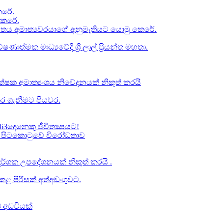
රේ​.
කෙරේ.
චිතය අමාත්‍යවරයාගේ අනුමැතියට​ යොමු කෙරේ.
ත්මක මාධ්‍යවේදී ශ්‍රී ලාල් ප්‍රියන්ත මහතා.
්ෂක අමාත්‍යංශය නිවේදනයක් නිකුත් කරයි
ර ගැනීමට පියවර​.
63දෙනෙකු ජීවිතක්‍ෂයට​!
් වූ පිටකොටුවේ විරෝධතාව
ාප දර්ශක උපදේශනයක් නිකුත් කරයි .
 පිරිසක් අත්අඩංගුවට.
් අඩවියක්