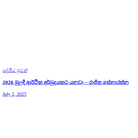
දේශීය පුවත්
2026 මුලදී ආර්ථික අර්බුදයකට යනවා – රාජිත සේනාරත්න
July 2, 2025