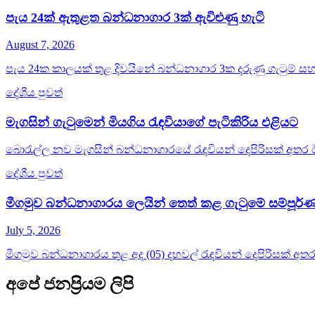
පැය 24ක් ඇතුළත බන්ධනාගාර 3ක් ඇවිළුණු හැටි
August 7, 2026
පැය 24ක කාලයක් තුළ දිවයිනේ බන්ධනාගාර 3ක දරුණු ගැටුම් සහ 
දේශීය පුවත්
මැගසින් ගැටුමෙන් මියගිය රැඳවියාගේ පැටිකිරිය එළියට
බොරැල්ල නව මැගසින් බන්ධනාගාරයේ රැඳවියන් දෙපිරිසක් අතර ඊය
දේශීය පුවත්
මීගමුව බන්ධනාගාරය ලෙයින් තෙත් කළ ගැටුමේ සම්පූර
July 5, 2026
මීගමුව බන්ධනාගාරය තුළ අද (05) දහවල් රැඳවියන් දෙපිරිසක් අතර 
අපේ ජනප්‍රියම ලිපි