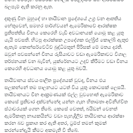
බලපෑම් ඇති කරනු ඇත.
දකුණු චීන මුහුදේ හා තායිවාන ප්‍රදේශයේ උග්‍ර වන ආතතිය
හේතුවෙන්, සමහර පාර්ශ්වයන් ඇමෙරිකාවේ ආරක්ෂක
ප්‍රතිපත්තිය චීනය කෙරෙහි වැඩි අවධානයක් යොමු කළ යුතු
යැයි පවසති. හිටපු ආරක්ෂක උපදේශක එල්බ්‍රිජ් කොල්බි ඇතුළු
ඇතැම් කොන්සර්වේටිව් බුද්ධිමතුන් පිරිසක් මේ මතය දරති.
ඔවුන් පවසන්නේ චීනය රුසියාවට වඩා ඇමෙරිකාවට විශාල
තර්ජනයක් වන බැවින්, යුක්රේනයට උදව් කිරීමට වඩා චීනය
කෙරෙහි අවධානය යොමු කළ යුතු බවයි.
තායිවානය ස්වයංපාලිත ප්‍රදේශයක් වුවද, චීනය එය
සලකන්නේ තම පාලනයට යටත් විය යුතු කොටසක් ලෙසයි.
තායිවානයට චීන ආක්‍රමණයක් එල්ල වුවහොත් ඇමෙරිකාව
කෙසේ ප්‍රතිචාර දක්වන්නේද යන්න ගැන හිතාමතා අවිනිශ්චිත
ස්ථාවරයක් ගෙන තිබේ. කෙසේ වෙතත්, බයිඩන් වෙනත්
ඇමරිකානු නායකයින්ට වඩා පැහැදිලිව තායිවානය ආරක්ෂා
කරන බව ප්‍රකාශ කර ඇති අතර, ට්‍රම්ප් තමන් කුමක්
කරන්නේදැයි කීමට අකමැති වී තිබේ.