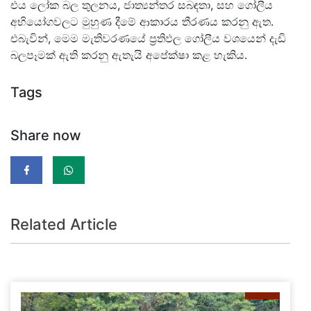
එය ලෝක බල තුලනය, ජාත්‍යන්තර සබඳතා, සහ ගෝලීය
අභියෝගවලට මුහුණ දීමේ ආකාරය තීරණය කරනු ඇත.
එබැවින්, මෙම මැතිවරණයේ ප්‍රතිඵල ගෝලීය වශයෙන් දැඩි
බලපෑමක් ඇති කරනු ඇතැයි අපේක්ෂා කළ හැකිය.
Tags
Share now
Related Article