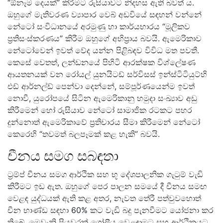
“ඕනෑම දෙයක්” කිරීමට රුසියාවට නිදහස ඇති බවත් ය.
ඔහුගේ මැතිවරණ ව්‍යාපාර වෙබ් අඩවියේ සඳහන් වන්නේ
නේටෝ සංවිධානයේ අරමුණු හා කාර්යභාරය “මූලිකව
ප්‍රතිසංස්කරණය” කිරීම ඔහුගේ අභිප්‍රාය බවයි. ඇමෙරිකාව
නේටෝවෙන් ඉවත් වේද යන්න පිළිබඳව විවිධ මත පවතී.
කෙසේ වෙතත්, ලන්ඩනයේ පිහිටි ආරක්ෂක විශ්ලේෂණ
ආයතනයක් වන රෝයල් යුනයිටඩ් සර්විසස් ඉන්ස්ටිටියුට්හි
එඩ් ආර්නල්ඩ් පෙන්වා දෙන්නේ, සම්පූර්ණයෙන්ම ඉවත්
නොවී, යුරෝපයේ සිටින ඇමෙරිකානු හමුදා සංඛ්‍යාව අඩු
කිරීමෙන් හෝ රුසියාව නේටෝ සාමාජික රටකට පහර
දුන්නොත් ඇමෙරිකාවේ ප්‍රතිචාරය සීමා කිරීමෙන් නේටෝ
කෙරෙහි “තවමත් බලපෑමක් කළ හැකි” බවයි.
චීනය සමග සබඳතා
ට්‍රම්ප් චීනය සමග ආර්ථික සහ භූ දේශපාලනික ගැටුම් වැඩි
කිරීමට ඉඩ ඇත. ඔහුගේ පෙර පාලන සමයේ දී චීනය සමඟ
වෙළඳ යුද්ධයක් ඇති කළ අතර, නැවත තේරී පත්වුවහොත්
චීන භාණ්ඩ සඳහා 60% කට වැඩි බදු පැනවීමට යෝජනා කර
තිබේ. මෙවැනි පියවරක් ගෝලීය වෙළඳාමට සහ ආර්ථිකයට