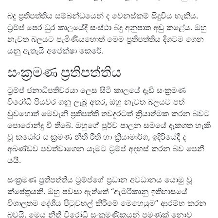
බදු ප්‍රතිපත්තිය සම්බන්ධයෙන් ද වෙනස්කම් සිදුවිය හැකිය.
ට්‍රම්ප් පෙර ධුර කාලයේදී සංස්ථා බදු අනුපාත අඩු කළේය. ඔහු
නැවත බලයට පැමිණියහොත් මෙම ප්‍රතිපත්තිය දිගටම ගෙන
යනු ඇතැයි අපේක්ෂා කෙරේ.
සංක්‍රමණ ප්‍රතිපත්තිය
ට්‍රම්ප් ජනාධිපතිවරයා ලෙස සිටි කාලයේ දැඩි සංක්‍රමණ
විරෝධී පියවර ගනු ලැබූ අතර, ඔහු නැවත බලයට පත්
වුවහොත් මෙවැනි ප්‍රතිපත්ති තවදුරටත් ක්‍රියාත්මක කරන බවට
පොරොන්දු වී තිබේ. ඔහුගේ පූර්ව පාලන සමයේ දැකගත හැකි
වූ කඨෝර සංක්‍රමණ නීති රීති හා ක්‍රියාමාර්ග, ඉදිරියේදී ද
අඛණ්ඩව පවත්වාගෙන යෑමට ට්‍රම්ප් අදහස් කරන බව පෙනී
යයි.
සංක්‍රමණ ප්‍රතිපත්තිය ට්‍රම්ප්ගේ ප්‍රධාන අවධානය යොමු වූ
ක්ෂේත්‍රයකි. ඔහු පවසා ඇත්තේ “ඇමරිකානු ඉතිහාසයේ
විශාලතම දේශීය පිටුවහල් කිරීමේ මෙහෙයුම” ආරම්භ කරන
බවයි. මෙය නීති විරෝධී සංක්‍රමණිකයන් පමණක් නොව