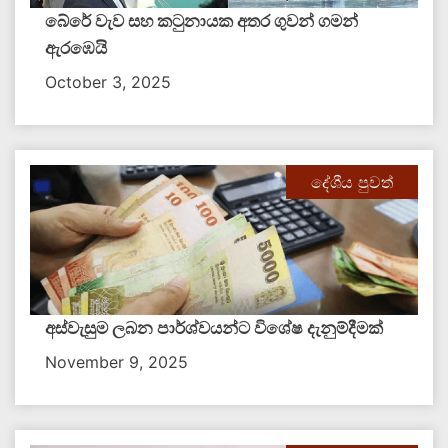
බේරේ වැව සහ කටුනායක අතර ගුවන් ගමන්
ඇරඹෙයි
October 3, 2025
දේශීය පුවත්
අස්වැසුම ලබන පාර්ශ්වයන්ට විශේෂ දැනුම්දීමක්
November 9, 2025