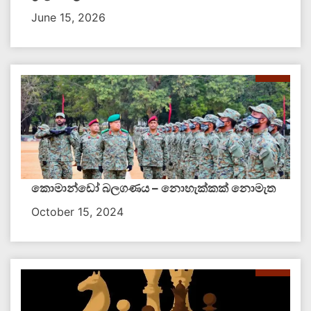
June 15, 2026
කොමාන්ඩෝ බලගණය – නොහැක්කක් නොමැත​
October 15, 2024