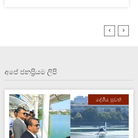
අපේ ජනප්‍රියම ලිපි
දේශීය පුවත්