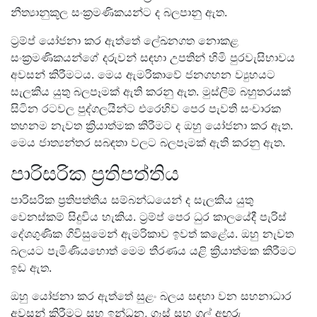
නීත්‍යානුකූල සංක්‍රමණිකයන්ට ද බලපානු ඇත.
ට්‍රම්ප් යෝජනා කර ඇත්තේ ලේඛනගත නොකළ
සංක්‍රමණිකයන්ගේ දරුවන් සඳහා උපතින් හිමි පුරවැසිභාවය
අවසන් කිරීමටය. මෙය ඇමරිකාවේ ජනගහන ව්‍යුහයට
සැලකිය යුතු බලපෑමක් ඇති කරනු ඇත. මුස්ලිම් බහුතරයක්
සිටින රටවල පුද්ගලයින්ට එරෙහිව පෙර පැවති සංචාරක
තහනම නැවත ක්‍රියාත්මක කිරීමට ද ඔහු යෝජනා කර ඇත.
මෙය ජාත්‍යන්තර සබඳතා වලට බලපෑමක් ඇති කරනු ඇත.
පාරිසරික ප්‍රතිපත්තිය
පාරිසරික ප්‍රතිපත්තිය සම්බන්ධයෙන් ද සැලකිය යුතු
වෙනස්කම් සිදුවිය හැකිය. ට්‍රම්ප් පෙර ධුර කාලයේදී පැරිස්
දේශගුණික ගිවිසුමෙන් ඇමරිකාව ඉවත් කළේය. ඔහු නැවත
බලයට පැමිණියහොත් මෙම තීරණය යළි ක්‍රියාත්මක කිරීමට
ඉඩ ඇත.
ඔහු යෝජනා කර ඇත්තේ සුළං බලය සඳහා වන සහනාධාර
අවසන් කිරීමට සහ ඉන්ධන, ගෑස් සහ ගල් අඟුරු