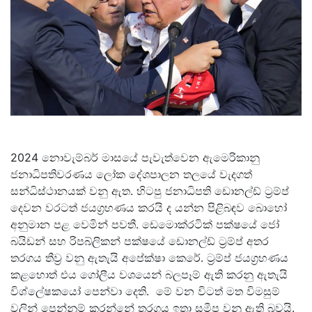
2024 නොවැම්බර් මාසයේ පැවැත්වෙන ඇමෙරිකානු
ජනාධිපතිවරණය ලෝක දේශපාලන තලයේ වැදගත්
සන්ධිස්ථානයක් වනු ඇත. හිටපු ජනාධිපති ඩොනල්ඩ් ට්‍රම්ප්
දෙවන වරටත් ජයග්‍රහණය කරයි ද යන්න පිළිබඳව බොහෝ
අනුමාන පළ වෙමින් පවතී. ඩෙමොක්රටික් පක්ෂයේ ජෝ
බයිඩන් සහ රිපබ්ලිකන් පක්ෂයේ ඩොනල්ඩ් ට්‍රම්ප් අතර
තරගය තීව්‍ර වනු ඇතැයි අපේක්ෂා කෙරේ. ට්‍රම්ප් ජයග්‍රහණය
කළහොත් එය ගෝලීය වශයෙන් බලපෑම් ඇති කරනු ඇතැයි
විශ්ලේෂකයෝ පෙන්වා දෙති. මේ වන විටත් මත විමසුම්
වලින් පෙන්නුම් කරන්නේ තරගය ඉතා සමීප වනු ඇති බවයි.