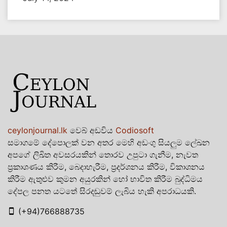
ceylonjournal.lk
වෙබ් අඩවිය
Codiosoft
සමාගමේ දේපොලක් වන අතර මෙහි අඩංගු සියලුම ලේඛන
අපගේ ලිඛිත අවසරයකින් තොරව උපුටා ගැනීම, නැවත
ප්‍රකාශණය කිරීම, බෙදාහැරීම, ප්‍රදර්ශනය කිරීම, විකාශනය
කිරීම ඇතුළුව කුමන අයුරකින් හෝ භාවිත කිරීම බුද්ධිමය
දේපල පනත යටතේ සිරදඬුවම් ලැබිය හැකි අපරාධයකි.
(+94)766888735