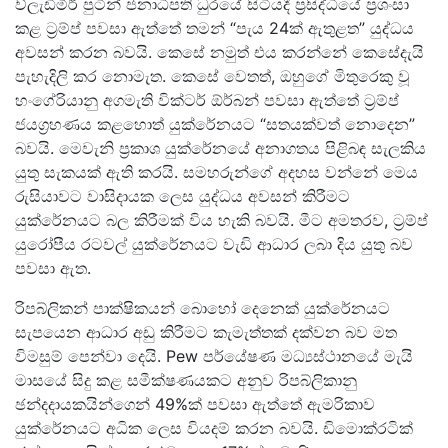
ව්ලැඩිමීර් පුටින් ජනාධිපති ධුරයේ සිටියදී ප්‍රසිද්ධියේ ප්‍රශංසා
කළ ට්‍රම්ප් පවසා ඇත්තේ තමන් “පැය 24ක් ඇතුළත” යුද්ධය
අවසන් කරන බවයි. කෙසේ නමුත් එය කරන්නේ කෙසේදැයි
පැහැදිලි කර නොමැත. කෙසේ වෙතත්, ඔහුගේ මිතුරෙකු වූ
හංගේරියානු අගමැති වික්ටර් ඕර්බන් පවසා ඇත්තේ ට්‍රම්ප්
ජයග්‍රහණය කළහොත් යුක්රේනයට “සතයක්වත් නොදෙන”
බවයි. මෙවැනි ප්‍රකාශ යුක්රේනයේ අනාගතය පිළිබඳ සැලකිය
යුතු සැකයක් ඇති කරයි. සමහරුන්ගේ අදහස වන්නේ මෙය
රුසියාවට වාසිදායක ලෙස යුද්ධය අවසන් කිරීමට
යුක්රේනයට බල කිරීමක් විය හැකි බවයි. මීට අමතරව, ට්‍රම්ප්
යුරෝපීය රටවල් යුක්රේනයට වැඩි ආධාර ලබා දිය යුතු බව
පවසා ඇත.
රිපබ්ලිකන් පාක්ෂිකයන් බොහෝ දෙනෙක් යුක්රේනයට
සැපයෙන ආධාර අඩු කිරීමට කැමැත්තක් දක්වන බව මත
විමසුම් පෙන්වා දෙයි. Pew පර්යේෂණ මධ්‍යස්ථානයේ මැයි
මාසයේ සිදු කළ සමීක්ෂණයකට අනුව රිපබ්ලිකානු
ඡන්දදායකයින්ගෙන් 49%ක් පවසා ඇත්තේ ඇමරිකාව
යුක්රේනයට අධික ලෙස වියදම් කරන බවයි. ඩිමොක්රටික්