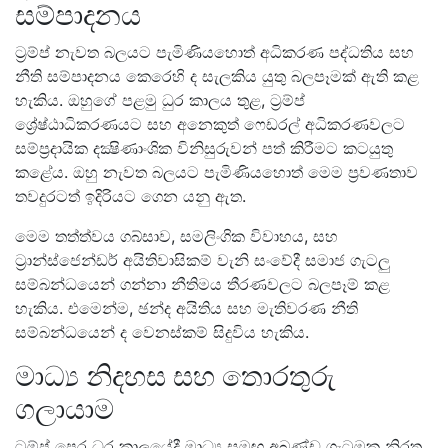
සම්පාදනය
ට්‍රම්ප් නැවත බලයට පැමිණියහොත් අධිකරණ පද්ධතිය සහ
නීති සම්පාදනය කෙරෙහි ද සැලකිය යුතු බලපෑමක් ඇති කළ
හැකිය. ඔහුගේ පළමු ධුර කාලය තුළ, ට්‍රම්ප්
ශ්‍රේෂ්ඨාධිකරණයට සහ අනෙකුත් ෆෙඩරල් අධිකරණවලට
සම්ප්‍රදායික දක්‍ෂිණාංශික​ විනිසුරුවන් පත් කිරීමට කටයුතු
කළේය. ඔහු නැවත බලයට පැමිණියහොත් මෙම ප්‍රවණතාව
තවදුරටත් ඉදිරියට ගෙන යනු ඇත.
මෙම තත්ත්වය ගබ්සාව, සමලිංගික විවාහය, සහ
ට්‍රාන්ස්ජෙන්ඩර් අයිතිවාසිකම් වැනි සංවේදී සමාජ ගැටලු
සම්බන්ධයෙන් ගන්නා නීතිමය තීරණවලට බලපෑම් කළ
හැකිය. එමෙන්ම, ඡන්ද අයිතිය සහ මැතිවරණ නීති
සම්බන්ධයෙන් ද වෙනස්කම් සිදුවිය හැකිය.
මාධ්‍ය නිදහස සහ තොරතුරු
ගලායාම
ට්‍රම්ප් පෙර ධුර කාලයේදී මාධ්‍ය සමඟ අඛණ්ඩ ගැටුමක නිරත