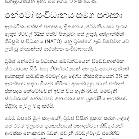
ඡන්දදායකයින් අතර එම අගය 17%ක් පමණි.
නේටෝ සංවිධානය සමග සබඳතා
ඇමෙරිකා එක්සත් ජනපදය, බ්‍රිතාන්‍යය, ජර්මනිය සහ ප්‍රංශය
ඇතුළු රටවල් 32ක් එක්ව පිහිටුවා ගත් උතුරු අත්ලාන්තික්
ගිවිසුම් සංවිධානය (NATO) යනු ට්‍රම්ප්ගේ දැඩි විවේචනයට
ලක් වූ ජාත්‍යන්තර ආරක්ෂක සංවිධානයකි.
ට්‍රම්ප් නේටෝ සංවිධානය සම්බන්ධයෙන් විවේචනාත්මක
ස්ථාවරයක සිටී. ඔහු නිරන්තරයෙන් අනතුරු අඟවා ඇත්තේ
අනෙකුත් සාමාජික රටවල් දළ දේශීය නිෂ්පාදිතයෙන් 2% ක්
ආරක්ෂාව සඳහා වියදම් කිරීමට අසමත් වුවහොත් එක්සත්
ජනපදය නේටෝවෙන් ඉවත් විය හැකි බවයි. මෙවැනි
ස්ථාවරයක් නේටෝවේ අනාගතය සහ යුරෝපීය ආරක්ෂාව
පිළිබඳ ගැටලු මතු කරයි.
මෙම වසරේ මුල් කාලයේදී, ට්‍රම්ප් විසින් ප්‍රකාශ කරන ලද්දේ
තම රටට මූල්‍යමය දායකත්වයක් නොදක්වන කිසිදු රටක්
ආරක්ෂා නොකරන බවත්, එවැනි රටවල්වලට එරෙහිව