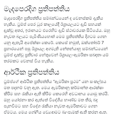
මැදපෙරදිග ප්‍රතිපත්තිය
මැදපෙරදිග ප්‍රතිපත්තිය සම්බන්ධයෙන් ද වෙනස්කම් දැකිය
හැකිය. ට්‍රම්ප් පෙර ධුර කාලයේදී ඊශ්‍රායලයට දැඩි සහයක්
දැක්වූ අතර, ඉරානයට එරෙහිව දැඩි ස්ථාවරයක සිටියේය. ඔහු
නැවත බලයට පැමිණියහොත් මෙම ප්‍රතිපත්තිය දිගටම ගෙන
යනු ඇතැයි අපේක්ෂා කෙරේ. කෙසේ නමුත්, ඔක්තෝබර් 7
ප්‍රහාරයෙන් පසු ඊශ්‍රායල අගමැති නේතන්යාහු සම්බන්ධයෙන්
ට්‍රම්ප් දැක්වූ ප්‍රතිචාර හේතුවෙන් ඊශ්‍රායල-ඇමරිකා සබඳතා යම්
තරමකට වෙනස් විය හැකිය.
ආර්ථික ප්‍රතිපත්තිය
ට්‍රම්ප්ගේ ආර්ථික ප්‍රතිපත්තිය “ඇමරිකා ප්‍රථම” යන සංකල්පය
මත පදනම් වනු ඇත. මෙය ඇමරිකානු කර්මාන්ත ආරක්ෂා
කිරීම සහ රැකියා ඇති කිරීම කෙරෙහි අවධානය යොමු කරයි.
ඔහු යෝජනා කර ඇත්තේ විදේශීය භාණ්ඩ මත තීරු බදු
පැනවීමට සහ විදේශ රැකියා නැවත ඇමරිකාවට ගෙන
ඒමටය. මෙය ගෝලීය වෙළඳාමට බලපෑමක් ඇති කරනු ඇත.