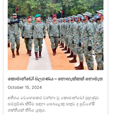
කොමාන්ඩෝ බලගණය – නොහැක්කක් නොමැත​
October 15, 2024
අතිශය වෙහෙසකර වන්නා වූ කොමාන්ඩෝ පුහුණුව
සම්පූර්ණ කිරීම සඳහා සෙබළෙකු සතුව ද සුවිශේෂී
ශක්තියක් තිබිය යුතුය​.