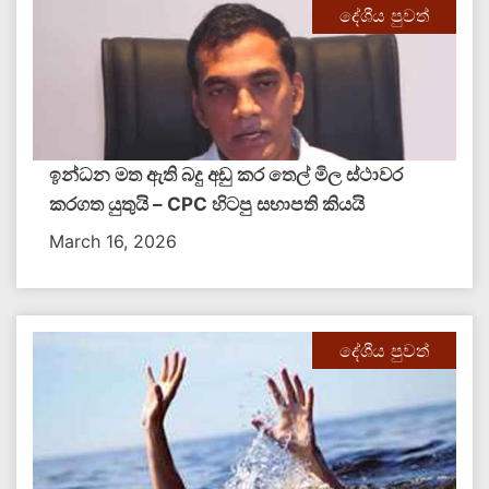
දේශීය පුවත්
ඉන්ධන මත ඇති බදු අඩු කර තෙල් මිල ස්ථාවර
කරගත යුතුයි – CPC හිටපු සභාපති කියයි
March 16, 2026
දේශීය පුවත්