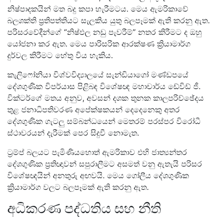
නිෂ්පාදකයින් මත බදු කපා හැරීමටය. මෙය ඇමරිකාවේ
බලශක්ති ප්‍රතිපත්තියට සැලකිය යුතු බලපෑමක් ඇති කරනු ඇත.
පරිසරවේදීන්ගේ “නිෂ්ඵල නඩු පැවරීම්” නතර කිරීමට ද ඔහු
යෝජනා කර ඇත. මෙය පාරිසරික ආරක්ෂණ ක්‍රියාමාර්ග
දුර්වල කිරීමට හේතු විය හැකිය.
කැලිෆෝනියා විශ්වවිද්‍යාලයේ සැන්ඩියාගෝ මණ්ඩපයේ
දේශගුණික විපර්යාස පිළිබඳ විශේෂඥ මහාචාර්ය ඩේවිඩ් ජී.
වික්ටර්ගේ මතය අනුව, අවසන් දශක තුනක කාලපරිච්ඡේදය
තුළ ජනාධිපතිවරණ අපේක්ෂකයන් දෙදෙනෙකු අතර
දේශගුණික ගැටලු සම්බන්ධයෙන් මෙතරම් පරස්පර විරෝධී
ස්ථාවරයන් දැරීමක් පෙර සිදුවී නොමැත.
ට්‍රම්ප් බලයට පැමිණියහොත් ඇමරිකාව එහි ජාත්‍යන්තර
දේශගුණික ප්‍රතිඥාවන් සපුරාලීමට අසමත් වනු ඇතැයි පරිසර
විශේෂඥයින් අනතුරු අඟවයි. මෙය ගෝලීය දේශගුණික
ක්‍රියාමාර්ග වලට බලපෑමක් ඇති කරනු ඇත.
අධිකරණ පද්ධතිය සහ නීති