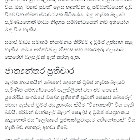
විය. ඔහු “ව්‍යාජ පුවත්” ලෙස හඳුන්වන දෑ සම්බන්ධයෙන් දැඩි
විවේචනාත්මක ස්ථාවරයක සිටියේය. ඔහු නැවත බලයට
පැමිණියහොත් මාධ්‍ය නිදහස සම්බන්ධයෙන් නව අභියෝග
මතු විය හැකිය.
සමාජ මාධ්‍ය සමාගම් නියාමනය කිරීමට ද ට්‍රම්ප් උත්සාහ කළ
හැකිය. මෙය අන්තර්ජාල නිදහස සහ තොරතුරු ගලායාම
කෙරෙහි බලපෑමක් ඇති කරනු ඇත.
ජාත්‍යන්තර ප්‍රතිචාර
ලෝක නායකයින් බොහෝ දෙනෙක් ට්‍රම්ප් නැවත බලයට
පැමිණීම සම්බන්ධයෙන් සැලකිලිමත් වන බව පෙනේ.
යුරෝපීය සංගමයේ විදේශ ප්‍රතිපත්ති ප්‍රධානී ජොසප් බොරෙල්
පවසා ඇත්තේ ට්‍රම්ප් ජයග්‍රහණය කිරීම “විනාශකාරී” විය හැකි
බවයි. ජර්මන් චාන්සලර් ඔලාෆ් ෂොල්ස් ද ට්‍රම්ප් ජයග්‍රහණය
කළහොත් එය “ලෝකයේ ප්‍රජාතන්ත්‍රවාදයට අභියෝගයක්” විය
හැකි බව අනතුරු අඟවා තිබේ.
කෙසේ නමුත්, සමහර රටවල් ට්‍රම්ප්ගේ නායකත්වය යටතේ