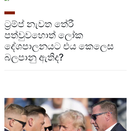
ට්‍රම්ප් නැවත තේරී
පත්වුවහොත් ලෝක
දේශපාලනයට එය කෙලෙස
බලපානු ඇතිද​?