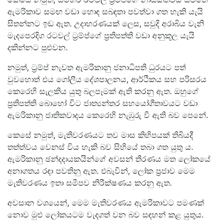
ඇමරිකාව සමඟ වඩා හොඳ සබඳතා පවත්වා ගත හැකි යැයි
සිතන්නට ඉඩ ඇත. උදාහරණයක් ලෙස, සවුදි අරාබිය වැනි
මැදපෙරදිග රටවල් ට්‍රම්ප්ගේ ප්‍රතිපත්ති වඩා අනුකූල යැයි
දකින්නට පුළුවන.
නමුත්, ට්‍රම්ප් නැවත ඇමරිකානු ජනාධිපති ධුරයට පත්
වුවහොත් එය ගෝලීය දේශපාලනය, ආර්ථිකය සහ පරිසරය
කෙරෙහි සැලකිය යුතු බලපෑමක් ඇති කරනු ඇත. ඔහුගේ
ප්‍රතිපත්ති බොහෝ විට ජාත්‍යන්තර සහයෝගීතාවයට වඩා
ඇමරිකානු ජාතිකවාදය කෙරෙහි නැඹුරු වී ඇති බව පෙනේ.
කෙසේ නමුත්, මැතිවරණයට තව මාස කිහිපයක් තිබියදී
තත්ත්වය වෙනස් විය හැකි බව සිහියේ තබා ගත යුතු ය.
ඇමරිකානු ඡන්දදායකයින්ගේ අවසන් තීරණය මත ලෝකයේ
අනාගතය රඳා පවතිනු ඇත. එබැවින්, ලෝක ප්‍රජාව මෙම
මැතිවරණය ඉතා සමීපව නිරීක්ෂණය කරනු ඇත.
අවසාන වශයෙන්, මෙම මැතිවරණය ඇමරිකාවට පමණක්
නොව මුළු ලෝකයටම වැදගත් වන බව සඳහන් කළ යුතුය.