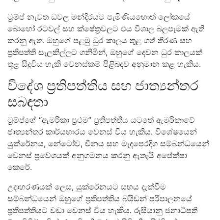
ට්‍රම්ප් නැවත ධවල මන්දිරයට පැමිණියහොත් ලෝකයේ
බොහෝ රටවල් සහ ක්ෂේත්‍රවලට එය විශාල බලපෑමක් ඇති
කරනු ඇත. ඔහුගේ පළමු ධුර කාලය තුළ ගත් තීරණ සහ
ප්‍රතිපත්ති සැලකිල්ලට ගනිමින්, ඔහුගේ දෙවන ධුර කාලයක්
තුළ සිදුවිය හැකි වෙනස්කම් පිළිබඳව​ අනුමාන කළ හැකිය.
විදේශ ප්‍රතිපත්තිය සහ ජාත්‍යන්තර
සබඳතා
ට්‍රම්ප්ගේ “ඇමරිකා ප්‍රථම” ප්‍රතිපත්තිය යටතේ ඇමරිකාවේ
ජාත්‍යන්තර කාර්යභාරය වෙනස් විය හැකිය. විශේෂයෙන්
යුක්රේනය, නේටෝව, චීනය සහ මැදපෙරදිග සම්බන්ධයෙන්
වෙනස් ප්‍රවේශයක් අනුගමනය කරනු ඇතැයි අපේක්ෂා
කෙරේ.
උදාහරණයක් ලෙස, යුක්රේනයට සහය දැක්වීම
සම්බන්ධයෙන් ඔහුගේ ප්‍රතිපත්තිය බයිඩන් පරිපාලනයේ
ප්‍රතිපත්තියට වඩා වෙනස් විය හැකිය. රුසියානු ජනාධිපති