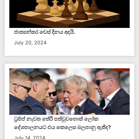
ජාත්‍යන්තර චෙස් දිනය අදයි.
July 20, 2024
ට්‍රම්ප් නැවත තේරී පත්වුවහොත් ලෝක
දේශපාලනයට එය කෙලෙස බලපානු ඇතිද​?
July 14, 2024