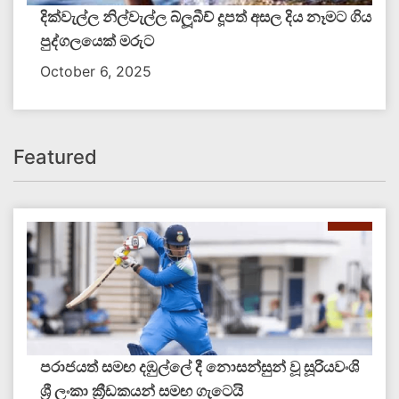
දික්වැල්ල නිල්වැල්ල බ්ලූබීච් දූපත් අසල දිය නෑමට ගිය
පුද්ගලයෙක් මරුට
October 6, 2025
Featured
පරාජයත් සමඟ දඹුල්ලේ දී නොසන්සුන් වූ සූරියවංශි
ශ්‍රී ලංකා ක්‍රීඩකයන් සමඟ ගැටෙයි