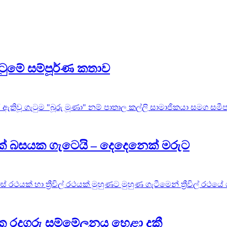
ටුමේ සම්පූර්ණ කතාව
ඇතිවූ ගැටුම "බූරු මූණා" නම් පාතාල කල්ලි සාමාජිකයා සමග සමීප ස
ථයක් බසයක ගැටෙයි – දෙදෙනෙක් මරුට
 රථයක් හා ත්‍රීවිල් රථයක් මුහුණට මුහුණ ගැටීමෙන් ත්‍රීවිල් රථයේ
ලික රදගුරු සම්මේලනය හෙළා දකී