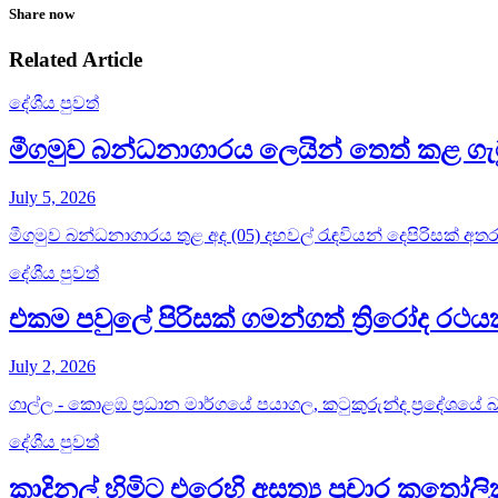
Share now
Related Article
දේශීය පුවත්
මීගමුව බන්ධනාගාරය ලෙයින් තෙත් කළ ගැ
July 5, 2026
මීගමුව බන්ධනාගාරය තුළ අද (05) දහවල් රැඳවියන් දෙපිරිසක් අතර 
දේශීය පුවත්
එකම පවුලේ පිරිසක් ගමන්ගත් ත්‍රිරෝද ර
July 2, 2026
ගාල්ල - කොළඹ ප්‍රධාන මාර්ගයේ පයාගල, කටුකුරුන්ද ප්‍රදේශයේ බස්
දේශීය පුවත්
කාදිනල් හිමිට එරෙහි අසත්‍ය ප්‍රචාර කතෝ