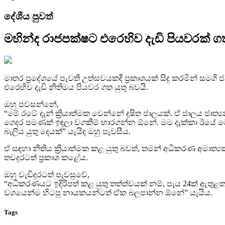
දේශීය පුවත්
මහින්ද රාජපක්ෂට එරෙහිව දැඩි පියවරක් ගත
මාතර ප්‍රදේශයේ පැවති උත්සවයකදී ප්‍රකාශයක් සිදු කරමින් සමග
එරෙහිව දැඩි නීතිමය පියවර ගත යුතු බවයි.
ඔහු පවසන්නේ,
“මේ රටේ දැන් ක්‍රියාත්මක වෙන්නේ දූෂිත ජාලයක්. ඒ ජාලය ජා
ගෙදර පමණක් ඉඳලා වගකීම් භාරගන්න ඕනේ. මම දැක්කා ඊයේ ට
බැලිය යුතු දෙයක්” යැයිද ඔහු පැවසීය.
ඒ සඳහා නීතිය ක්‍රියාත්මක කළ යුතු බවත්, තමන් අධිකරණ අමාත්
තවදුරටත් ප්‍රකාශ කළේය.
ඔහු වැඩිදුරටත් පැවසුවේ,
“අධිකරණයට ඉදිරිපත් කළ යුතු තත්ත්වයක් නම්, පැය 24ක් ඇතු
වශයෙන්ම හිටපු නායකයන්ටත් ඒක බලපාන්න ඕනේ” යැයිය.
Tags