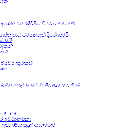
ඛයක්
අමාත්‍යංශය ඉදිරිපිට විරෝධතාවයක්
කේත වැඩ වර්ජනයක් දියත් කරයි
 පවසයි
මැතිය?
කෙරේ
පියවර කුමක්ද​?
ාව​
.
කා ඛනිජ තෙල් සංස්ථාව තීරණය කර තිබේ.
හැ. PUCSL
තුර අවධානමක්!
ක්‍ෂ 05ක​ මුදල් ආධාරයක්​.