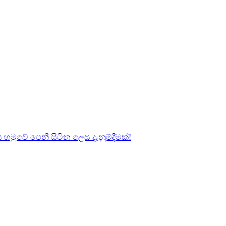
හමුවේ පෙනී සිටින ලෙස දැනුම්දීමක්!