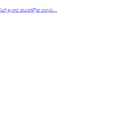
ිපාණන් ඇතුළු කතෝලික සභාව...