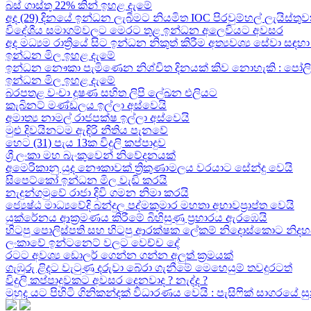
බස් ගාස්තු 22% කින් ඉහළ දැමේ
අද (29) දිනයේ ඉන්ධන ලැබීමට නියමිත IOC පිරවුම්හල් ලැයිස්තුව
විදේශීය සමාගම්වලට මෙරට තුළ ඉන්ධන අලෙවියට අවසර
අද මධ්‍යම රාත්‍රියේ සිට ඉන්ධන නිකුත් කිරීම අත්‍යවශ්‍ය සේවා 
ඉන්ධන මිල ඉහළ දැමේ
ඉන්ධන නෞකා පැමිණෙන නිශ්චිත දිනයක් කිව නොහැකි : පෝලිම්ව
ඉන්ධන මිල ඉහළ දැමේ
බරපතළ වංචා දූෂණ සහිත ලිපි ලේඛන එලියට
කැබිනට් මණ්ඩලය ඉල්ලා අස්වෙයි
අමාත්‍ය නාමල් රාජපක්ෂ ඉල්ලා අස්වෙයි
මුළු දිවයිනටම ඇඳිරි නීතිය පැනවේ
හෙට (31) පැය 13ක විදුලි කප්පාදුව
ශ්‍රී ලංකා මහ බැංකුවෙන් නිවේදනයක්
අමෙරිකානු යුද නෞකාවක් ත්‍රිකුණාමලය වරයාට සේන්දු වෙයි
සිපෙට්කෝ ඉන්ධන මිල වැඩි කරයි
නැදුන්ගමුවේ රාජා දිවි ගමන නිමා කරයි
ජ්‍යෙෂ්ඨ මාධ්‍යවේදි බන්දුල පද්මකුමාර මහතා අභාවප්‍රාප්ත වෙයි
යුක්රේනය ආක්‍රමණය කිරීමේ බිහිසුණු ප්‍රහාරය ඇරඹෙයි
හිටපු පොලිස්පති සහ හිටපු ආරක්ෂක ලේකම් නිදොස්කොට නිදහ
ලංකාවේ ඉන්ටනෙට් වලට වෙච්ච දේ
රටට අවශ්‍ය ඩොලර් ගෙන්න ගන්න අලුත් ක්‍රමයක්
ගැඹුරු ළිදට වැටුණු දරුවා බේරා ගැනීමේ මෙහෙයුම් තවදුරටත්
විදුලි කප්පාදුවකට අවසර දෙනවාද ? නැද්ද ?
මුහුද යට පිහිටි ගිනිකන්දක් විධාරණය වෙයි : පැසිෆික් සාගරයේ 