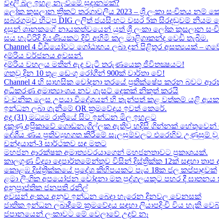
විදුලි බිල ඉහළ නැංවීමේ සූදානමක්?
ලෝක කුසලාන ක්‍රිකට් තරගාවලිය 2023 – ශ්‍රී ලංකා සංචිතය නම් කෙ
සබරගමුව හිටපු DIG ලලිත් ජයසිංහට වසර 5ක සිරදඬුවම් නියම 
දසුන් ශානකගේ නායකත්වයෙන් යුත් ශ්‍රී ලංකා ලෝක කුසලාන සං
සය හැවිරිදි දියණියකට දිවි අහිමි කල මාළිගාකන්ද වෙඩි තැබීම​.
Channel 4 වීඩියෝවට ගෝඨාභය ලබා දුන් පිළිතුර අසත්‍යයක් – ගවේෂණා
දුම්රිය වර්ජනය අවසන්.
දුම්රිය වහලය මතින් ඇද​ වැටී තරුණයෙකු ජීවිතක්‍ෂයට​!
ගතවූ දින 10 තුළ ඩෙංගු රෝගීන් 900ක් වාර්තා වේ!
Channel 4 හි සාහසික චෝදනා තරයේ ප්‍රතික්ෂේප කරන බවට ආරක
අධිකරණ අමාත්‍යාංශය නව ගැසට් දෙකක් නිකුත් කරයි
වංචනික ලෙස උපයා විදේශයන් හි තැන්පත් කළ​ වත්කම් යළි අයක
ඉන්ධන ලබා ගැනීමේ QR ක්‍රමවේදය ඉවත් කෙරේ.
අද (31) මධ්‍යම රාත්‍රියේ සිට ඉන්ධන මිල ඉහළට
දකුණු අප්‍රිකාවේ ගොඩනැගිල්ලක ඇතිවූ හදිසි ගින්නක් හේතුවෙන් 
දේශීය​ ණය ප්‍රතිව්‍යුහගත කිරීමේ සැලසුම්වලට එරෙහිව උණුසුම
චන්ද්‍රයාන්-3 සාර්ථකව සඳ මතට​
මහජන ආරක්ෂක අමාත්‍යවරයාගෙන් මහජනතාවට ප්‍රකාශයක්.
කාලගුණ විද්‍යා දෙපාර්තමේන්තුව විසින් දිස්ත්‍රික්ක 12ක් සඳහා ත
කොළඹ දිස්ත්‍රික්කයේ ප්‍රදේශ කිහිපයකට පැය 18ක ජල කප්පාදුවක්
ළමා ලිංගික අපයෝජන චෝදනා මත පුද්ගලයකුට පහර දී ඝාතනය කළ
අනුප්‍රාප්තික ජනපති රනිල්
අවසන් අංකය අනුව ඉන්ධන බෙදා හැරෙන දිනවල වෙනසක්
ජාතික ඉන්ධන ලබාදීමේ ක්‍රමවේදය සඳහා ලියාපදිංචි විය හැකි වෙබ
ජපානයෙන් ලංකාවට මේ වෙලාවේ උදව් නෑ