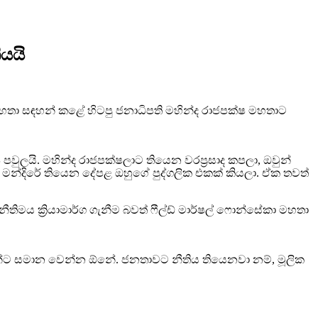
ියයි
කා මහතා සඳහන් කළේ හිටපු ජනාධිපති මහින්ද රාජපක්ෂ මහතාට
පවුලයි. මහින්ද රාජපක්ෂලාට තියෙන වරප්‍රසාද කපලා, ඔවුන්
න්දිරේ තියෙන දේපළ ඔහුගේ පුද්ගලික එකක් කියලා. ඒක තවත්
ිමය ක්‍රියාමාර්ග ගැනීම බවත් ෆීල්ඩ් මාර්ෂල් ෆොන්සේකා මහතා
්ලන්ට සමාන වෙන්න ඕනේ. ජනතාවට නීතිය තියෙනවා නම්, මූලික