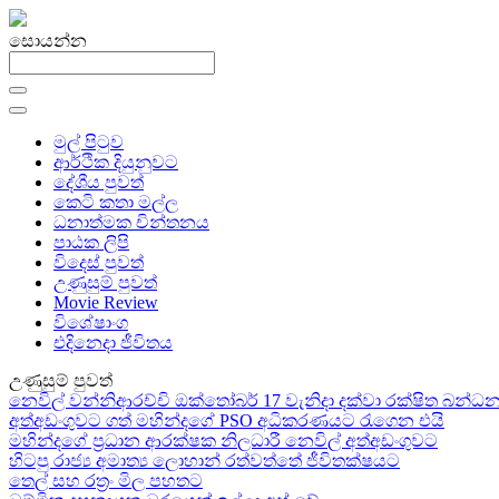
සොයන්න
මුල් පිටුව
ආර්ථික දියුනුවට
දේශීය පුවත්
කෙටි කතා මල්ල
ධනාත්මක චින්තනය
පාඨක ලිපි
විදෙස් පුවත්
උණුසුම් පුවත්
Movie Review
විශේෂාංග
එදිනෙදා ජීවිතය
උණුසුම් පුවත්
නෙවිල් වන්නිආරච්චි ඔක්තෝබර් 17 වැනිදා දක්වා රක්ෂිත බන
අත්අඩංගුවට ගත් මහින්දගේ PSO අධිකරණයට රැගෙන එයි
මහින්දගේ ප්‍රධාන ආරක්ෂක නිලධාරී නෙවිල් අත්අඩංගුවට
හිටපු රාජ්‍ය අමාත්‍ය ලොහාන් රත්වත්තේ ජීවිතක්ෂයට
තෙල් සහ රත්‍රං මිල පහතට