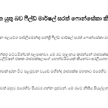
 යුතු බව ෆීල්ඩ් මාර්ෂල් සරත් ෆොන්සේකා ක
ි ජන බලවේග පාර්ලිමේන්තු මන්ත්‍රී ෆීල්ඩ් මාර්ෂල් සරත් ෆොන්සේ
ත්‍යන්තර මට්ටමින්වත් බලපානවා. මේ රට පාලනය කරන්නේ රාජපක්ෂ 
ෙලිවිෂන් එකක රාජපක්ෂලාගේ හෙන්චයියෙක් කියනවා අරලියගහ ම
‍යකමක් දරන විට පළමුවන වැඩේ මහින්ද රාජපක්ෂ මහතාට එරෙහිව නීත
ළතවත් ඔහුට එරෙහිව පියවර ගන්න පුළුවන්. මේ රටේ නීතිය සියල