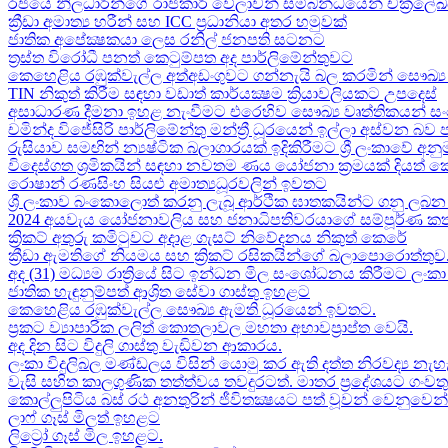
රජයේ නිලධාරීන්ගේ රාජකාරි වේලාවන් සම්බන්ධයෙන් චක්‍රලේ
ක්‍රීඩා අමාත්‍ය හරීන් සහ​ ICC ප්‍රධානියා අතර හමුවක්
ජාතික අපේක්‍ෂකයා ලෙස රනිල් ජනපති සටනට​
ත්‍රස්ත විරෝධී පනත් කෙටුම්පත අද පාර්ලිමේන්තුවට​
කෙහෙළිය රඹුක්වැල්ල අත්අඩංගුවට ගන්නැයි බල කරමින් සෞඛ්‍ය 
TIN නිකුත් කිරීම සඳහා වඩාත් කාර්යක්‍ෂම ක්‍රියාවලියකට උපදෙස්
අසාධාරණ දීමනා ඉහළ නැංවීමට එරෙහිව සෞඛ්‍ය වෘත්තිකයන් සං
චමින්ද විජේසිරි පාර්ලිමේන්තු මන්ත්‍රී ධූරයෙන් ඉල්ලා අස්වන බව
රුසියාව සමඟින් න්‍යෂ්ටික බලාගාරයක් ඉදිකිරීමට ශ්‍රී ලංකාවේ අනු
විදෙස්ගත ශ්‍රමිකයින් සඳහා නවතම ණය යෝජනා ක්‍රමයක් දියත් 
රොෂාන් රණසිංහ සියළු අමාත්‍යධූරවලින් ඉවතට​
ශ්‍රී ලංකාව බංකොලොත් කරනු ලැබූ ආර්ථික ඝාතකයින්ට ගනු ලබන 
2024 අයවැය යෝජනාවලිය​ සහ ජනාධිපතිවරයාගේ සම්පූර්ණ කත
ක්‍රිකට් අතුරු කමිටුවට අදාළ ගැසට් නිවේදනය නිකුත් කෙරේ
ක්‍රීඩා ඇමතිගේ නියමය​ සහ ක්‍රිකට් රසිකයින්ගේ බලාපොරොත්තුව
අද (31) මධ්‍යම රාත්‍රියේ සිට ඉන්ධන මිල සංශෝධනය කිරීමට ලං
ජාතික හැඳුනුම්පත් ආශ්‍රිත සේවා ගාස්තු ඉහළට
කෙහෙළිය රඹුක්වැල්ල සෞඛ්‍ය ඇමති ධූරයෙන් ඉවතට​.
ප්‍රකට ව්‍යාපාරික ලලිත් කොතලාවල මහතා අභාවප්‍රාප්ත වෙයි.
අද දින​ සිට විදුලි ගාස්තු වැඩිවන ආකාරය​.
ලංකා විදුලිබල මණ්ඩලය විසින් යොමු කර ඇති දත්ත නිරවද්‍ය නැ
වැසි සහිත කාලගුණික තත්ත්වය තවදුරටත්. මාතර ප්‍රදේශයට ගංව
කොල්ලුපිටිය බස් රථ අනතුරින් ජීවිතක්‍ෂයට පත් වූවන් වෙනුවෙන් ල
ලාෆ් ගෑස් මිලත් ඉහළට​
ලිට්‍රෝ ගෑස් මිල​ ඉහළට​.