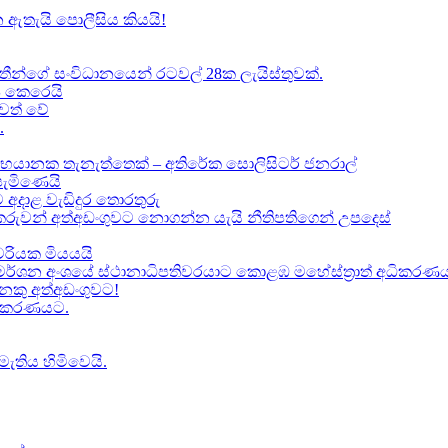
 ඇතැයි පොලීසිය කියයි!
ාතීන්ගේ සංවිධානයෙන් රටවල් 28ක ලැයිස්තුවක්.
ේප කෙරෙයි
වත් වේ
.
භයානක තැනැත්තෙක් – අතිරේක සොලිසිටර් ජනරාල්
පැමිණෙයි
 අදාළ වැඩිදුර තොරතුරු
කකරුවන් අත්අඩංගුවට නොගන්න යැයි නීතිපතිගෙන් උපදෙස්
‍යවරියක මියයයි
මර්ශන අංශයේ ස්ථානාධිපතිවරයාට කොළඹ මහේස්ත්‍රාත් අධිකරණය 
කු අත්අඩංගුවට​!
ධිකරණයට​.
මැතිය හිමිවෙයි.