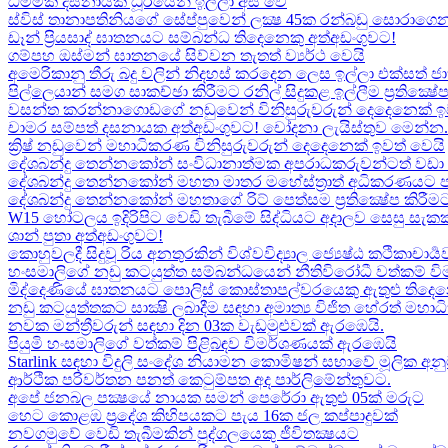
ධම්මික දසනායක ධූරයෙන් ඉල්ලා අස් වේ
ස්විස් තානාපතිනියගේ සේප්පුවෙන් ලක්‍ෂ 45ක රන්බඩු සොරාගෙන
ඩෑන් ප්‍රියසාද් ඝාතනයට සම්බන්ධ තිදෙනෙකු අත්අඩංගුවට​!
ගම්පහ ඔස්මන් ඝාතනයේ සිව්වන තැතත් ව්‍යර්ථ වෙයි
අමෙරිකානු තීරු බදු වලින් නිදහස් කරදෙන ලෙස ඉල්ලා එක්සත් ජ
පිල්ලෙයාන් සමග සාකච්ඡා කිරීමට රනිල් සිදුකළ ඉල්ලීම ප්‍රතික්‍ෂ
වසන්ත කරන්නාගොඩගේ නඩුවෙන් විනිසුරුවරුන් දෙදෙනෙක් ඉ
චාමර සම්පත් දසනායක අත්අඩංගුවට​! චෝදනා ලැයිස්තුව මෙන්න​.
ක්‍රිෂ් නඩුවෙන් මහාධිකරණ විනිසුරුවරුන් දෙදෙනෙක් ඉවත් වෙයි
දේශබන්දු තෙන්නකෝන් සංවිධානාත්මක අපරාධකරුවන්ටත් වඩා 
දේශබන්දු තෙන්නකෝන් මහතා මාතර මහේස්ත්‍රාත් අධිකරණයට 
දේශබන්දු තෙන්නකෝන් මහතාගේ රිට් පෙත්සම ප්‍රතික්‍ෂේප කිරීමට
W15 හෝටලය ඉදිරිපිට වෙඩි තැබීමේ සිද්ධියට අදාලව​ සෙසු සැ
ශාන් පුතා අත්අඩංගුවට!
කොහුවලදී සිදුවූ රිය අනතුරකින් විශ්වවිද්‍යාල ජ්‍යෙෂ්ඨ කථිකාචාර්
හංසමාලිගේ නඩු කටයුත්ත සම්බන්ධයෙන් නීතිවිරෝධී වත්කම් වි
මිද්දෙණියේ ඝාතනයට පොලිස් කොස්තාපල්වරයෙකු ඇතුළු තිදෙනෙ
නඩු කටයුත්තකට සාක්‍ෂි ලබාදීම සඳහා අමාත්‍ය විජිත හේරත් මහා
නවක මන්ත්‍රීවරුන් සඳහා දින 03ක වැඩමුළුවක් ඇරඹෙයි.
පියුමි හංසමාලිගේ වත්කම් පිළිබඳව විමර්ශණයක් ඇරඹෙයි
Starlink සඳහා විදුලි සංදේශ නියාමන කොමිෂන් සභාවේ මූලික අනු
ආර්ථික පරිවර්තන පනත් කෙටුම්පත අද පාර්ලිමේන්තුවට.
අපේ ජනබල පක්‍ෂයේ නායක සමන් පෙරේරා ඇතුළු 05ක් මරුට​
හෙට කොළඹ ප්‍රදේශ කිහිපයකට පැය 16ක ජල කප්පාදුවක්
නවගමුවේ වෙඩි තැබීමකින් පුද්ගලයෙකු ජීවිතක්‍ෂයට​