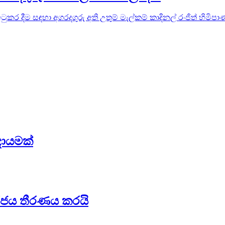
 ඉටුකර දීම සඳහා අගරදගුරු අති උතුම් මැල්කම් කාදිනල් රංජිත් හිම
දායමක්
ට රජය තීරණය කරයි