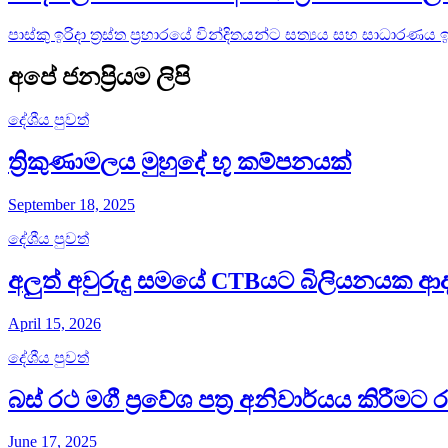
පාස්කු ඉරිදා ත්‍රස්ත ප්‍රහාරයේ වින්දිතයන්ට සත්‍යය සහ සාධාරණය
අපේ ජනප්‍රියම ලිපි
දේශීය පුවත්
ත්‍රිකුණාමලය මුහුදේ භූ කම්පනයක්
September 18, 2025
දේශීය පුවත්
අලුත් අවුරුදු සමයේ CTBයට බිලියනයක ආ
April 15, 2026
දේශීය පුවත්
බස් රථ මගී ප්‍රවේශ පත්‍ර අනිවාර්යය කිරීම
June 17, 2025