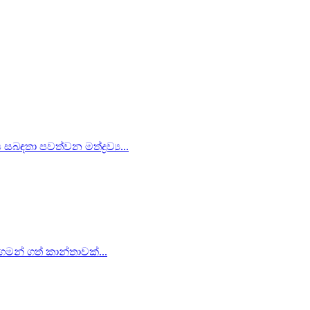
බඳතා පවත්වන මත්ද්‍රව්‍ය...
 ගමන් ගත් කාන්තාවක්...