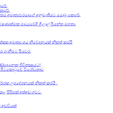
රේ​.
කෙරේ.
චිතය අමාත්‍යවරයාගේ අනුමැතියට​ යොමු කෙරේ.
ත්මක මාධ්‍යවේදී ශ්‍රී ලාල් ප්‍රියන්ත මහතා.
්ෂක අමාත්‍යංශය නිවේදනයක් නිකුත් කරයි
ර ගැනීමට පියවර​.
63දෙනෙකු ජීවිතක්‍ෂයට​!
් වූ පිටකොටුවේ විරෝධතාව
ාප දර්ශක උපදේශනයක් නිකුත් කරයි .
 පිරිසක් අත්අඩංගුවට.
් අඩවියක්