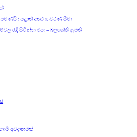
ක්
සඳහා පමණයි : පළාත් අතර සංචරණ සීමා
ල රැඳී සිටින්න එපා – බලශක්ති ඇමති
ස්
සුනාමි අවදානමක්