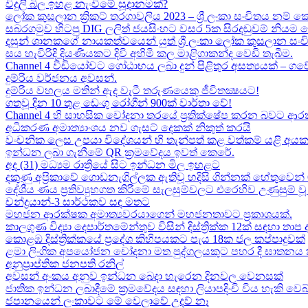
විදුලි බිල ඉහළ නැංවීමේ සූදානමක්?
ලෝක කුසලාන ක්‍රිකට් තරගාවලිය 2023 – ශ්‍රී ලංකා සංචිතය නම් කෙ
සබරගමුව හිටපු DIG ලලිත් ජයසිංහට වසර 5ක සිරදඬුවම් නියම 
දසුන් ශානකගේ නායකත්වයෙන් යුත් ශ්‍රී ලංකා ලෝක කුසලාන සං
සය හැවිරිදි දියණියකට දිවි අහිමි කල මාළිගාකන්ද වෙඩි තැබීම​.
Channel 4 වීඩියෝවට ගෝඨාභය ලබා දුන් පිළිතුර අසත්‍යයක් – ගවේෂණා
දුම්රිය වර්ජනය අවසන්.
දුම්රිය වහලය මතින් ඇද​ වැටී තරුණයෙකු ජීවිතක්‍ෂයට​!
ගතවූ දින 10 තුළ ඩෙංගු රෝගීන් 900ක් වාර්තා වේ!
Channel 4 හි සාහසික චෝදනා තරයේ ප්‍රතික්ෂේප කරන බවට ආරක
අධිකරණ අමාත්‍යාංශය නව ගැසට් දෙකක් නිකුත් කරයි
වංචනික ලෙස උපයා විදේශයන් හි තැන්පත් කළ​ වත්කම් යළි අයක
ඉන්ධන ලබා ගැනීමේ QR ක්‍රමවේදය ඉවත් කෙරේ.
අද (31) මධ්‍යම රාත්‍රියේ සිට ඉන්ධන මිල ඉහළට
දකුණු අප්‍රිකාවේ ගොඩනැගිල්ලක ඇතිවූ හදිසි ගින්නක් හේතුවෙන් 
දේශීය​ ණය ප්‍රතිව්‍යුහගත කිරීමේ සැලසුම්වලට එරෙහිව උණුසුම
චන්ද්‍රයාන්-3 සාර්ථකව සඳ මතට​
මහජන ආරක්ෂක අමාත්‍යවරයාගෙන් මහජනතාවට ප්‍රකාශයක්.
කාලගුණ විද්‍යා දෙපාර්තමේන්තුව විසින් දිස්ත්‍රික්ක 12ක් සඳහා ත
කොළඹ දිස්ත්‍රික්කයේ ප්‍රදේශ කිහිපයකට පැය 18ක ජල කප්පාදුවක්
ළමා ලිංගික අපයෝජන චෝදනා මත පුද්ගලයකුට පහර දී ඝාතනය කළ
අනුප්‍රාප්තික ජනපති රනිල්
අවසන් අංකය අනුව ඉන්ධන බෙදා හැරෙන දිනවල වෙනසක්
ජාතික ඉන්ධන ලබාදීමේ ක්‍රමවේදය සඳහා ලියාපදිංචි විය හැකි වෙබ
ජපානයෙන් ලංකාවට මේ වෙලාවේ උදව් නෑ