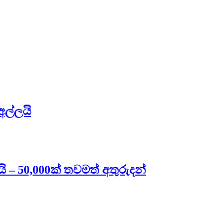
අල්ලයි
ි – 50,000ක් තවමත් අතුරුදන්