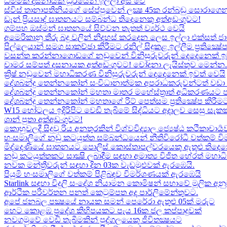
ධම්මික දසනායක ධූරයෙන් ඉල්ලා අස් වේ
ස්විස් තානාපතිනියගේ සේප්පුවෙන් ලක්‍ෂ 45ක රන්බඩු සොරාගෙන
ඩෑන් ප්‍රියසාද් ඝාතනයට සම්බන්ධ තිදෙනෙකු අත්අඩංගුවට​!
ගම්පහ ඔස්මන් ඝාතනයේ සිව්වන තැතත් ව්‍යර්ථ වෙයි
අමෙරිකානු තීරු බදු වලින් නිදහස් කරදෙන ලෙස ඉල්ලා එක්සත් ජ
පිල්ලෙයාන් සමග සාකච්ඡා කිරීමට රනිල් සිදුකළ ඉල්ලීම ප්‍රතික්‍ෂ
වසන්ත කරන්නාගොඩගේ නඩුවෙන් විනිසුරුවරුන් දෙදෙනෙක් ඉ
චාමර සම්පත් දසනායක අත්අඩංගුවට​! චෝදනා ලැයිස්තුව මෙන්න​.
ක්‍රිෂ් නඩුවෙන් මහාධිකරණ විනිසුරුවරුන් දෙදෙනෙක් ඉවත් වෙයි
දේශබන්දු තෙන්නකෝන් සංවිධානාත්මක අපරාධකරුවන්ටත් වඩා 
දේශබන්දු තෙන්නකෝන් මහතා මාතර මහේස්ත්‍රාත් අධිකරණයට 
දේශබන්දු තෙන්නකෝන් මහතාගේ රිට් පෙත්සම ප්‍රතික්‍ෂේප කිරීමට
W15 හෝටලය ඉදිරිපිට වෙඩි තැබීමේ සිද්ධියට අදාලව​ සෙසු සැ
ශාන් පුතා අත්අඩංගුවට!
කොහුවලදී සිදුවූ රිය අනතුරකින් විශ්වවිද්‍යාල ජ්‍යෙෂ්ඨ කථිකාචාර්
හංසමාලිගේ නඩු කටයුත්ත සම්බන්ධයෙන් නීතිවිරෝධී වත්කම් වි
මිද්දෙණියේ ඝාතනයට පොලිස් කොස්තාපල්වරයෙකු ඇතුළු තිදෙනෙ
නඩු කටයුත්තකට සාක්‍ෂි ලබාදීම සඳහා අමාත්‍ය විජිත හේරත් මහා
නවක මන්ත්‍රීවරුන් සඳහා දින 03ක වැඩමුළුවක් ඇරඹෙයි.
පියුමි හංසමාලිගේ වත්කම් පිළිබඳව විමර්ශණයක් ඇරඹෙයි
Starlink සඳහා විදුලි සංදේශ නියාමන කොමිෂන් සභාවේ මූලික අනු
ආර්ථික පරිවර්තන පනත් කෙටුම්පත අද පාර්ලිමේන්තුවට.
අපේ ජනබල පක්‍ෂයේ නායක සමන් පෙරේරා ඇතුළු 05ක් මරුට​
හෙට කොළඹ ප්‍රදේශ කිහිපයකට පැය 16ක ජල කප්පාදුවක්
නවගමුවේ වෙඩි තැබීමකින් පුද්ගලයෙකු ජීවිතක්‍ෂයට​