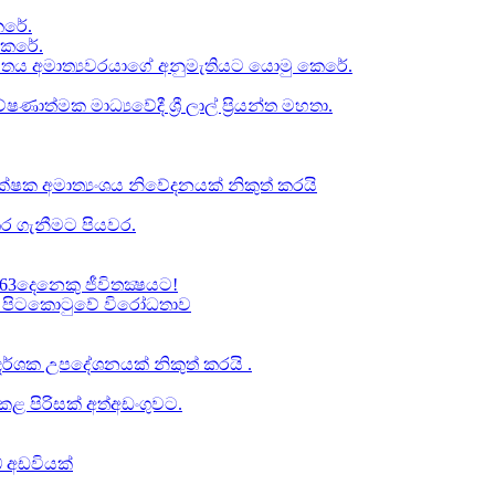
රේ​.
කෙරේ.
චිතය අමාත්‍යවරයාගේ අනුමැතියට​ යොමු කෙරේ.
ත්මක මාධ්‍යවේදී ශ්‍රී ලාල් ප්‍රියන්ත මහතා.
්ෂක අමාත්‍යංශය නිවේදනයක් නිකුත් කරයි
ර ගැනීමට පියවර​.
63දෙනෙකු ජීවිතක්‍ෂයට​!
් වූ පිටකොටුවේ විරෝධතාව
ාප දර්ශක උපදේශනයක් නිකුත් කරයි .
 පිරිසක් අත්අඩංගුවට.
් අඩවියක්