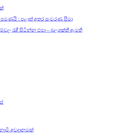
ක්
සඳහා පමණයි : පළාත් අතර සංචරණ සීමා
ල රැඳී සිටින්න එපා – බලශක්ති ඇමති
ස්
සුනාමි අවදානමක්