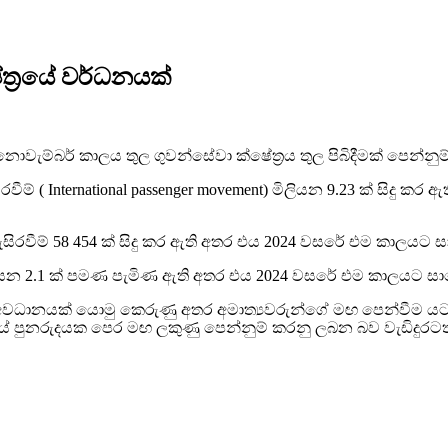
ත්‍රයේ වර්ධනයක්
ැම්බර් කාලය තුල ගුවන්සේවා ක්ෂේත්‍රය තුල පිබිදීමක් පෙන්නුම
රවීම් ( International passenger movement) මිලියන 9.23 ක් සිද
හැසිරවීම් 58 454 ක් සිදු කර ඇති අතර එය 2024 වසරේ එම කාලය
ිලියන 2.1 ක් පමණ පැමිණ ඇති අතර එය 2024 වසරේ එම කාලයට ස
ේෂ අවධානයක් යොමු කෙරුණු අතර අමාත්‍යවරුන්ගේ මඟ පෙන්වී
්‍රයේ පුනරුදයක පෙර මඟ ලකුණු පෙන්නුම් කරනු ලබන බව වැඩිදුරටත් 