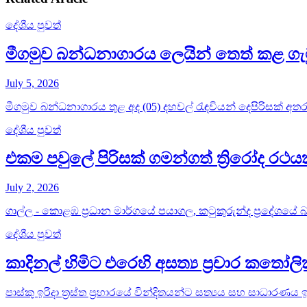
දේශීය පුවත්
මීගමුව බන්ධනාගාරය ලෙයින් තෙත් කළ ගැ
July 5, 2026
මීගමුව බන්ධනාගාරය තුළ අද (05) දහවල් රැඳවියන් දෙපිරිසක් අතර 
දේශීය පුවත්
එකම පවුලේ පිරිසක් ගමන්ගත් ත්‍රිරෝද ර
July 2, 2026
ගාල්ල - කොළඹ ප්‍රධාන මාර්ගයේ පයාගල, කටුකුරුන්ද ප්‍රදේශයේ බස්
දේශීය පුවත්
කාදිනල් හිමිට එරෙහි අසත්‍ය ප්‍රචාර කතෝ
පාස්කු ඉරිදා ත්‍රස්ත ප්‍රහාරයේ වින්දිතයන්ට සත්‍යය සහ සාධාරණය