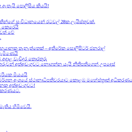
 ඇතැයි පොලීසිය කියයි!
ාතීන්ගේ සංවිධානයෙන් රටවල් 28ක ලැයිස්තුවක්.
ේප කෙරෙයි
වත් වේ
.
භයානක තැනැත්තෙක් – අතිරේක සොලිසිටර් ජනරාල්
පැමිණෙයි
 අදාළ වැඩිදුර තොරතුරු
කකරුවන් අත්අඩංගුවට නොගන්න යැයි නීතිපතිගෙන් උපදෙස්
‍යවරියක මියයයි
මර්ශන අංශයේ ස්ථානාධිපතිවරයාට කොළඹ මහේස්ත්‍රාත් අධිකරණය 
කු අත්අඩංගුවට​!
ධිකරණයට​.
මැතිය හිමිවෙයි.