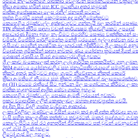
රජයේ නිලධාරීන්ගේ රාජකාරි වේලාවන් සම්බන්ධයෙන් චක්‍රලේ
ක්‍රීඩා අමාත්‍ය හරීන් සහ​ ICC ප්‍රධානියා අතර හමුවක්
ජාතික අපේක්‍ෂකයා ලෙස රනිල් ජනපති සටනට​
ත්‍රස්ත විරෝධී පනත් කෙටුම්පත අද පාර්ලිමේන්තුවට​
කෙහෙළිය රඹුක්වැල්ල අත්අඩංගුවට ගන්නැයි බල කරමින් සෞඛ්‍ය 
TIN නිකුත් කිරීම සඳහා වඩාත් කාර්යක්‍ෂම ක්‍රියාවලියකට උපදෙස්
අසාධාරණ දීමනා ඉහළ නැංවීමට එරෙහිව සෞඛ්‍ය වෘත්තිකයන් සං
චමින්ද විජේසිරි පාර්ලිමේන්තු මන්ත්‍රී ධූරයෙන් ඉල්ලා අස්වන බව
රුසියාව සමඟින් න්‍යෂ්ටික බලාගාරයක් ඉදිකිරීමට ශ්‍රී ලංකාවේ අනු
විදෙස්ගත ශ්‍රමිකයින් සඳහා නවතම ණය යෝජනා ක්‍රමයක් දියත් 
රොෂාන් රණසිංහ සියළු අමාත්‍යධූරවලින් ඉවතට​
ශ්‍රී ලංකාව බංකොලොත් කරනු ලැබූ ආර්ථික ඝාතකයින්ට ගනු ලබන 
2024 අයවැය යෝජනාවලිය​ සහ ජනාධිපතිවරයාගේ සම්පූර්ණ කත
ක්‍රිකට් අතුරු කමිටුවට අදාළ ගැසට් නිවේදනය නිකුත් කෙරේ
ක්‍රීඩා ඇමතිගේ නියමය​ සහ ක්‍රිකට් රසිකයින්ගේ බලාපොරොත්තුව
අද (31) මධ්‍යම රාත්‍රියේ සිට ඉන්ධන මිල සංශෝධනය කිරීමට ලං
ජාතික හැඳුනුම්පත් ආශ්‍රිත සේවා ගාස්තු ඉහළට
කෙහෙළිය රඹුක්වැල්ල සෞඛ්‍ය ඇමති ධූරයෙන් ඉවතට​.
ප්‍රකට ව්‍යාපාරික ලලිත් කොතලාවල මහතා අභාවප්‍රාප්ත වෙයි.
අද දින​ සිට විදුලි ගාස්තු වැඩිවන ආකාරය​.
ලංකා විදුලිබල මණ්ඩලය විසින් යොමු කර ඇති දත්ත නිරවද්‍ය නැ
වැසි සහිත කාලගුණික තත්ත්වය තවදුරටත්. මාතර ප්‍රදේශයට ගංව
කොල්ලුපිටිය බස් රථ අනතුරින් ජීවිතක්‍ෂයට පත් වූවන් වෙනුවෙන් ල
ලාෆ් ගෑස් මිලත් ඉහළට​
ලිට්‍රෝ ගෑස් මිල​ ඉහළට​.