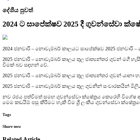
දේශීය පුවත්
2024 ට සාපේක්ෂව 2025 දී ගුවන්සේවා ක්ෂේ
2024 ජනවාරි – නොවැම්බර් කාලයට සාපේක්ෂව 2025 ජනවාරි – නොව
2025 ජනවාරි – නොවැම්බර් කාලය තුල ජාත්‍යන්තර ගුවන් මගී හැසි
වීමක් බව සඳහන් වේ.
2025 ජනවාරි – නොවැම්බර් කාලය තුල ජාත්‍යන්තර ගුවන් යානා 
2025 ජනවාරි – නොවැම්බර් කාලය තුල ගුවනින් සංචාරකයින් ම
නව රජය පත්වීමත් සමඟ ගුවන්සේවා ක්ෂේත්‍රය කෙරෙහි විශ
මෙම කඩයිම් පසු කිරීමට හැකි වීම ශ්‍රී ලංකීය ගුවන්සේවා ක්ෂේත
Tags
Share now
Related Article