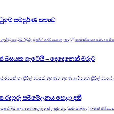
ටුමේ සම්පූර්ණ කතාව
ඇතිවූ ගැටුම "බූරු මූණා" නම් පාතාල කල්ලි සාමාජිකයා සමග සමීප ස
ථයක් බසයක ගැටෙයි – දෙදෙනෙක් මරුට
 රථයක් හා ත්‍රීවිල් රථයක් මුහුණට මුහුණ ගැටීමෙන් ත්‍රීවිල් රථයේ
ලික රදගුරු සම්මේලනය හෙළා දකී
 ඉටුකර දීම සඳහා අගරදගුරු අති උතුම් මැල්කම් කාදිනල් රංජිත් හිම