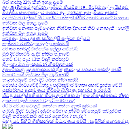
බස් ගාස්තු 22% කින් ඉහළ දැමේ
අද (29) දිනයේ ඉන්ධන ලැබීමට නියමිත IOC පිරවුම්හල් ලැයිස්තුව
විදේශීය සමාගම්වලට මෙරට තුළ ඉන්ධන අලෙවියට අවසර
අද මධ්‍යම රාත්‍රියේ සිට ඉන්ධන නිකුත් කිරීම අත්‍යවශ්‍ය සේවා 
ඉන්ධන මිල ඉහළ දැමේ
ඉන්ධන නෞකා පැමිණෙන නිශ්චිත දිනයක් කිව නොහැකි : පෝලිම්ව
ඉන්ධන මිල ඉහළ දැමේ
බරපතළ වංචා දූෂණ සහිත ලිපි ලේඛන එලියට
කැබිනට් මණ්ඩලය ඉල්ලා අස්වෙයි
අමාත්‍ය නාමල් රාජපක්ෂ ඉල්ලා අස්වෙයි
මුළු දිවයිනටම ඇඳිරි නීතිය පැනවේ
හෙට (31) පැය 13ක විදුලි කප්පාදුව
ශ්‍රී ලංකා මහ බැංකුවෙන් නිවේදනයක්
අමෙරිකානු යුද නෞකාවක් ත්‍රිකුණාමලය වරයාට සේන්දු වෙයි
සිපෙට්කෝ ඉන්ධන මිල වැඩි කරයි
නැදුන්ගමුවේ රාජා දිවි ගමන නිමා කරයි
ජ්‍යෙෂ්ඨ මාධ්‍යවේදි බන්දුල පද්මකුමාර මහතා අභාවප්‍රාප්ත වෙයි
යුක්රේනය ආක්‍රමණය කිරීමේ බිහිසුණු ප්‍රහාරය ඇරඹෙයි
හිටපු පොලිස්පති සහ හිටපු ආරක්ෂක ලේකම් නිදොස්කොට නිදහ
ලංකාවේ ඉන්ටනෙට් වලට වෙච්ච දේ
රටට අවශ්‍ය ඩොලර් ගෙන්න ගන්න අලුත් ක්‍රමයක්
ගැඹුරු ළිදට වැටුණු දරුවා බේරා ගැනීමේ මෙහෙයුම් තවදුරටත්
විදුලි කප්පාදුවකට අවසර දෙනවාද ? නැද්ද ?
මුහුද යට පිහිටි ගිනිකන්දක් විධාරණය වෙයි : පැසිෆික් සාගරයේ 