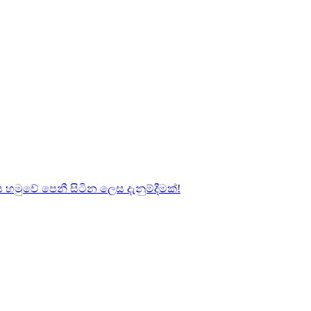
හමුවේ පෙනී සිටින ලෙස දැනුම්දීමක්!