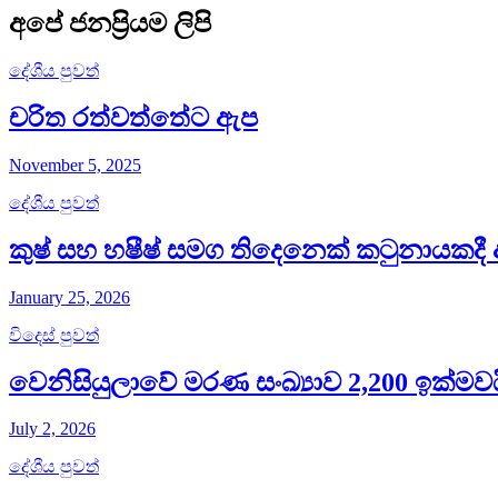
අපේ ජනප්‍රියම ලිපි
දේශීය පුවත්
චරිත රත්වත්තේට ඇප
November 5, 2025
දේශීය පුවත්
කුෂ් සහ හෂීෂ් සමග තිදෙනෙක් කටුනායකදී 
January 25, 2026
විදෙස් පුවත්
වෙනිසියුලාවේ මරණ සංඛ්‍යාව 2,200 ඉක්මවය
July 2, 2026
දේශීය පුවත්