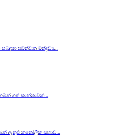
බඳතා පවත්වන මත්ද්‍රව්‍ය...
 ගමන් ගත් කාන්තාවක්...
ිපාණන් ඇතුළු කතෝලික සභාව...