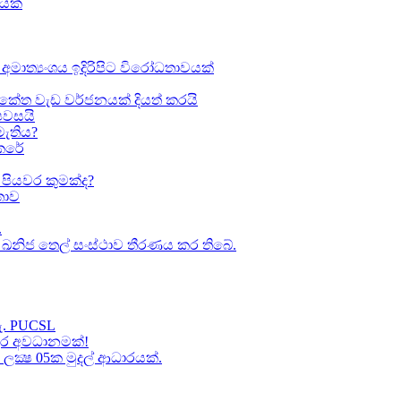
ඛයක්
අමාත්‍යංශය ඉදිරිපිට විරෝධතාවයක්
කේත වැඩ වර්ජනයක් දියත් කරයි
 පවසයි
මැතිය?
කෙරේ
පියවර කුමක්ද​?
ාව​
.
කා ඛනිජ තෙල් සංස්ථාව තීරණය කර තිබේ.
හැ. PUCSL
තුර අවධානමක්!
ක්‍ෂ 05ක​ මුදල් ආධාරයක්​.