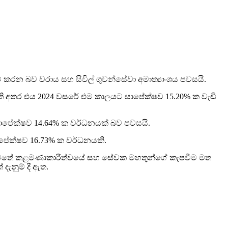
් කරන බව වරාය සහ සිවිල් ගුවන්සේවා අමාත්‍යාංශය පවසයි.
ු කර ඇති අතර එය 2024 වසරේ එම කාලයට සාපේක්ෂව 15.20% ක වැඩි
ට සාපේක්ෂව 14.64% ක වර්ධනයක් බව පවසයි.
ාපේක්ෂව 16.73% ක වර්ධනයකි.
ම යටතේ කළමණාකාරීත්වයේ සහ සේවක මහතුන්ගේ කැපවීම මත
දැනුම් දී ඇත.