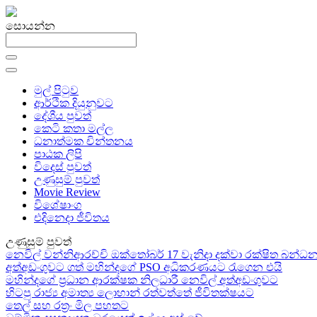
සොයන්න
මුල් පිටුව
ආර්ථික දියුනුවට
දේශීය පුවත්
කෙටි කතා මල්ල
ධනාත්මක චින්තනය
පාඨක ලිපි
විදෙස් පුවත්
උණුසුම් පුවත්
Movie Review
විශේෂාංග
එදිනෙදා ජීවිතය
උණුසුම් පුවත්
නෙවිල් වන්නිආරච්චි ඔක්තෝබර් 17 වැනිදා දක්වා රක්ෂිත බන
අත්අඩංගුවට ගත් මහින්දගේ PSO අධිකරණයට රැගෙන එයි
මහින්දගේ ප්‍රධාන ආරක්ෂක නිලධාරී නෙවිල් අත්අඩංගුවට
හිටපු රාජ්‍ය අමාත්‍ය ලොහාන් රත්වත්තේ ජීවිතක්ෂයට
තෙල් සහ රත්‍රං මිල පහතට