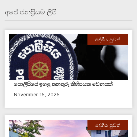
අපේ ජනප්‍රියම ලිපි
දේශීය පුවත්
පොලීසියේ ඉහළ තනතුරු කිහිපයක වෙනසක්
November 15, 2025
දේශීය පුවත්