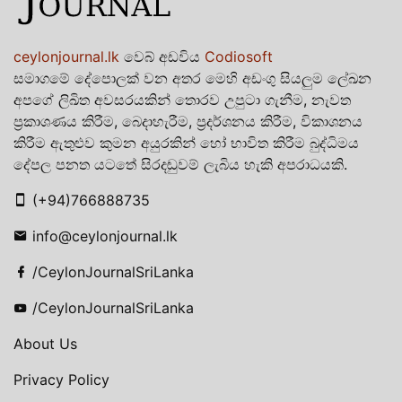
ceylonjournal.lk
වෙබ් අඩවිය
Codiosoft
සමාගමේ දේපොලක් වන අතර මෙහි අඩංගු සියලුම ලේඛන
අපගේ ලිඛිත අවසරයකින් තොරව උපුටා ගැනීම, නැවත
ප්‍රකාශණය කිරීම, බෙදාහැරීම, ප්‍රදර්ශනය කිරීම, විකාශනය
කිරීම ඇතුළුව කුමන අයුරකින් හෝ භාවිත කිරීම බුද්ධිමය
දේපල පනත යටතේ සිරදඬුවම් ලැබිය හැකි අපරාධයකි.
(+94)766888735
info@ceylonjournal.lk
/CeylonJournalSriLanka
/CeylonJournalSriLanka
About Us
Privacy Policy