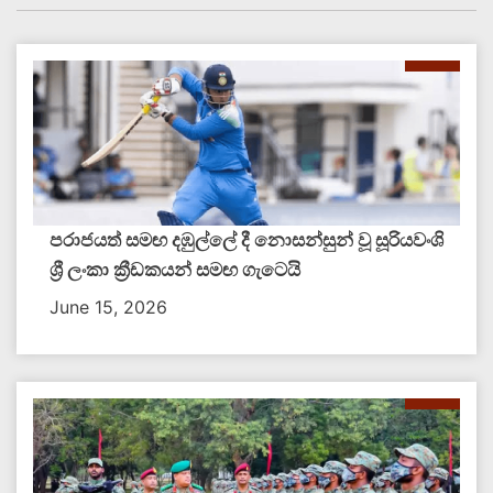
පරාජයත් සමඟ දඹුල්ලේ දී නොසන්සුන් වූ සූරියවංශි
ශ්‍රී ලංකා ක්‍රීඩකයන් සමඟ ගැටෙයි
June 15, 2026