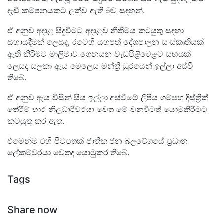
දැඩි කම්පනයකට ලක්ව ඇති බව සඳහන්.
ඒ අනුව අදාළ සිදුවීමට අදාළව නීතිමය කටයුතු සඳහා
සහායදීමක් ලෙසද, රටෙහි යහපත් දේශපාලන සංස්‍කෘතියක්
ඇති කිරීමට මාලිමාව ගෙනයන වැඩපිළිවෙළට සහයක්
ලෙසද සලකා ඇය මෙලෙස මන්ත්‍රී ධුරයෙන් ඉල්ලා අස්වී
තිබේ.
ඒ අනුව ඇය විසින් සිය ඉල්ලා අස්වීමේ ලිපිය ගම්පහ දිස්ත්‍රික්
තේරීම් භාර නිලධාරීවරයා වෙත මේ වනවිටත් යොමුකිරීමට
කටයුතු කර ඇත.
එමෙන්ම එහි පිටපතක් ජාතික ජන බලවේගයේ ප්‍රධාන
ලේකම්වරයා වෙතද යොමුකර තිබේ.
Tags
Share now