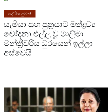
දේශීය පුවත්
සැමියා සහ පුත්‍රයාට මත්ද්‍රව්‍ය
චෝදනා එල්ල වූ මාලිමා
මන්ත්‍රීවරිය ධුරයෙන් ඉල්ලා
අස්වෙයි