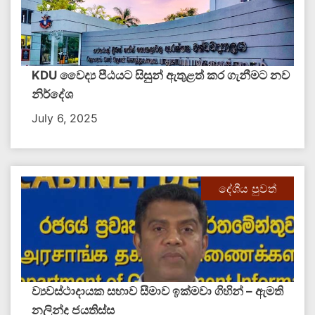
KDU වෛද්‍ය පීඨයට සිසුන් ඇතුළත් කර ගැනීමට නව
නිර්දේශ
July 6, 2025
දේශීය පුවත්
ව්‍යවස්ථාදායක සභාව සීමාව ඉක්මවා ගිහින් – ඇමති
නලින්ද ජයතිස්ස