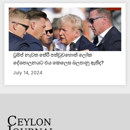
ට්‍රම්ප් නැවත තේරී පත්වුවහොත් ලෝක
දේශපාලනයට එය කෙලෙස බලපානු ඇතිද​?
July 14, 2024