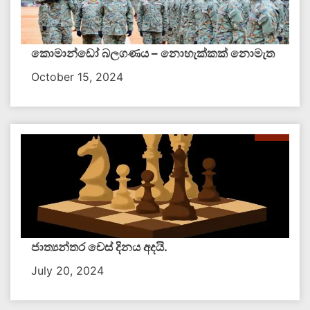
කොමාන්ඩෝ බලගණය – නොහැක්කක් නොමැත​
October 15, 2024
ජාත්‍යන්තර චෙස් දිනය අදයි.
July 20, 2024