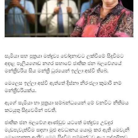
සැමියා සහ පුත්‍රයා මත්ද්‍රව්‍ය චෝදනාවට ලක්වීමේ සිදුවීමට
අදාළ පෑලියගොඩ නගර සභාවේ ජාතික ජන බලවේගයේ
මන්ත්‍රීවරිය සිය මන්ත්‍රී ධුරයෙන් ඉල්ලා අස්වී තිබේ.
මෙලෙස ඉල්ලා අස්වී ඇත්තේ දිස්නා නිරංජලා කුමාරි නම්
මන්ත්‍රීවරියක්ය.
ඇගේ සැමියා හා පුත්‍රයා සම්බන්ධයෙන් මේ වනවිට නීතිමය
කටයුතු සිදුවෙමින් පවතී.
ජාතික ජන බලවේග ආණ්ඩුව යටතේ මත්ද්‍රව්‍ය උවදුර
මැඩපැවැත්වීම සඳහා මුළු අවධානය යොමු කර ඇති මෙවැනි
මොහොතක ඇතිවූ මෙම සිදුවීම සම්බන්ධව ඇය පුද්ගලිකව