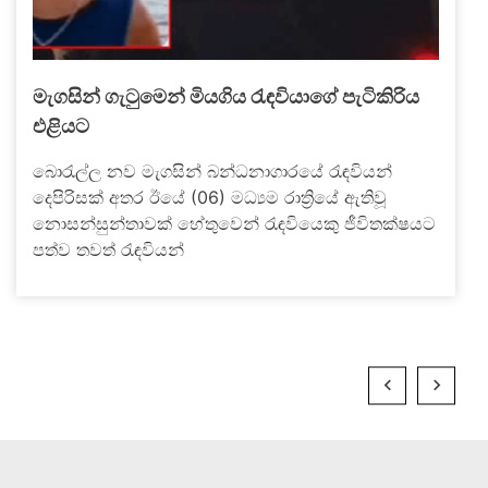
මැගසින් ගැටුමෙන් මියගිය රැඳවියාගේ පැටිකිරිය
එළියට
බොරැල්ල නව මැගසින් බන්ධනාගාරයේ රැඳවියන්
දෙපිරිසක් අතර ඊයේ (06) මධ්‍යම රාත්‍රියේ ඇතිවූ
නොසන්සුන්තාවක් හේතුවෙන් රැඳවියෙකු ජීවිතක්ෂයට
පත්ව තවත් රැඳවියන්