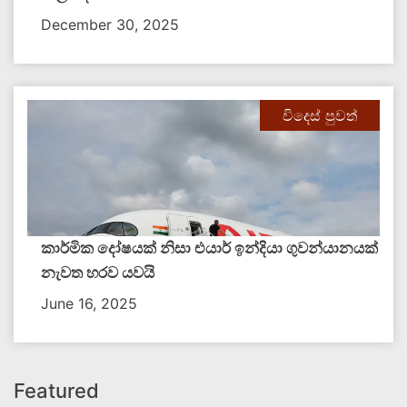
December 30, 2025
විදෙස් පුවත්
කාර්මික දෝෂයක් නිසා එයාර් ඉන්දියා ගුවන්යානයක්
නැවත හරව යවයි
June 16, 2025
Featured