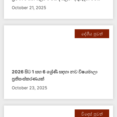
October 21, 2025
දේශීය පුවත්
2026 සිට 1 සහ 6 ශ්‍රේණි සඳහා නව විෂයමාලා
ප්‍රතිසංස්කරණයක්
October 23, 2025
විදෙස් පුවත්