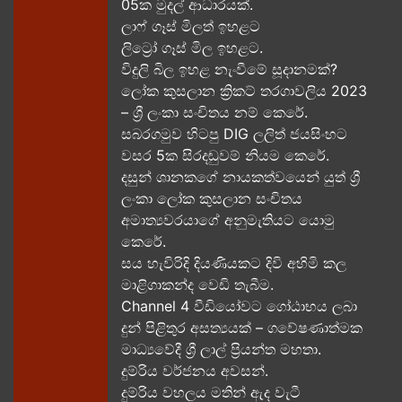
05ක​ මුදල් ආධාරයක්​.
ලාෆ් ගෑස් මිලත් ඉහළට​
ලිට්‍රෝ ගෑස් මිල​ ඉහළට​.
විදුලි බිල ඉහළ නැංවීමේ සූදානමක්?
ලෝක කුසලාන ක්‍රිකට් තරගාවලිය 2023
– ශ්‍රී ලංකා සංචිතය නම් කෙරේ​.
සබරගමුව හිටපු DIG ලලිත් ජයසිංහට
වසර 5ක සිරදඬුවම් නියම කෙරේ.
දසුන් ශානකගේ නායකත්වයෙන් යුත් ශ්‍රී
ලංකා ලෝක කුසලාන සංචිතය
අමාත්‍යවරයාගේ අනුමැතියට​ යොමු
කෙරේ.
සය හැවිරිදි දියණියකට දිවි අහිමි කල
මාළිගාකන්ද වෙඩි තැබීම​.
Channel 4 වීඩියෝවට ගෝඨාභය ලබා
දුන් පිළිතුර අසත්‍යයක් – ගවේෂණාත්මක
මාධ්‍යවේදී ශ්‍රී ලාල් ප්‍රියන්ත මහතා.
දුම්රිය වර්ජනය අවසන්.
දුම්රිය වහලය මතින් ඇද​ වැටී