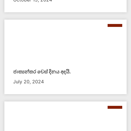
ජාත්‍යන්තර චෙස් දිනය අදයි.
July 20, 2024