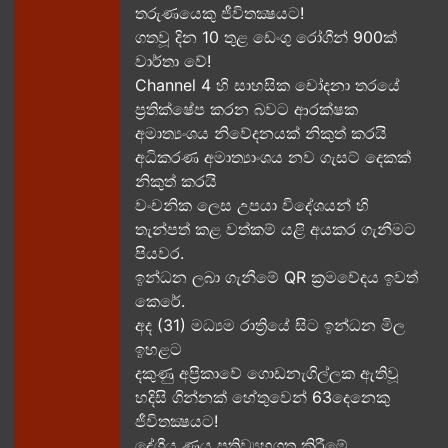
තරුණයෙකු ජීවිතක්‍ෂයට​!
ගතවූ දින 10 තුළ ඩෙංගු රෝගීන් 900ක්
වාර්තා වේ!
Channel 4 හි සාහසික චෝදනා තරයේ
ප්‍රතික්ෂේප කරන බවට ආරක්ෂක
අමාත්‍යංශය නිවේදනයක් නිකුත් කරයි
අධිකරණ අමාත්‍යාංශය නව ගැසට් දෙකක්
නිකුත් කරයි
වංචනික ලෙස උපයා විදේශයන් හි
තැන්පත් කළ​ වත්කම් යළි අයකර ගැනීමට
පියවර​.
ඉන්ධන ලබා ගැනීමේ QR ක්‍රමවේදය ඉවත්
කෙරේ.
අද (31) මධ්‍යම රාත්‍රියේ සිට ඉන්ධන මිල
ඉහළට
දකුණු අප්‍රිකාවේ ගොඩනැගිල්ලක ඇතිවූ
හදිසි ගින්නක් හේතුවෙන් 63දෙනෙකු
ජීවිතක්‍ෂයට​!
දේශීය​ ණය ප්‍රතිව්‍යුහගත කිරීමේ