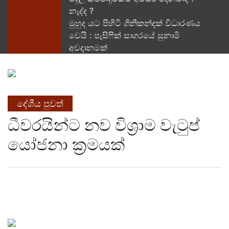
නැද්ද ?
මුහුද යට පිහිටි ගිනිකන්දක් විධාරණය
වෙයි : පැසිෆික් සාගරයේ සුනාමි
අවදානමක්
දේශීය පුවත්
ධීවරයින්ට නව විශ්‍රාම වැටුප්
යෝජනා ක්‍රමයක්