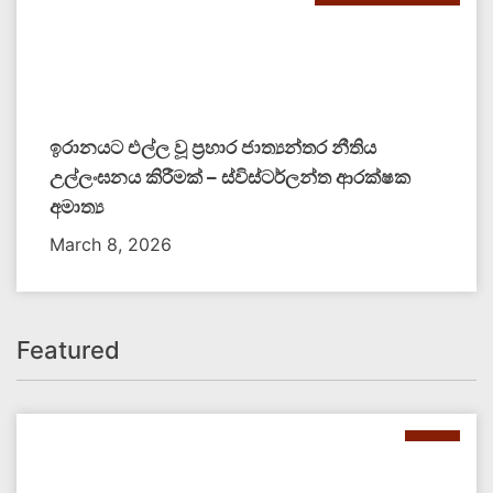
ඉරානයට එල්ල වූ ප්‍රහාර ජාත්‍යන්තර නීතිය
උල්ලංඝනය කිරීමක් – ස්විස්ටර්ලන්ත ආරක්ෂක
අමාත්‍ය
March 8, 2026
Featured