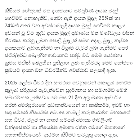
කිසියම් හේතුවක් මත දායකයාට සම්පූර්ණ දායක මුදල්
ගෙවීමට නොහැකිව, ගෙවා ඇති දායක මුදල 25%ක් හා
74%ක් අතර වන අවස්ථාවලදී දායක මුදල් ගෙවීමේ කාලය
අවසන් වූ විට ශුද්ධ දායක මුදල් ප්‍රමාණය මත මණ්ඩලය විසින්
තීරණය කරනු ලබන පොලී මුදලක් සමග අදාළ මුදල නැවත
දායකයාට ලබාගැනීමට හා විශ්‍රාම වැටුප් ලබා ගැනීමට පෙර
ස්ථිර/අර්ධ බෙලහීනතාවයකට පත්වූ විට මෙම යෝජනා
ක්‍රමය මඟින් බෙලහීන ප්‍රතිලාභ ලබා ගැනීමටද මෙම යෝජනා
ක්‍රමයට දායක වන ධීවරයින්ට අවස්ථාව සලසාදී ඇත.
2025 ලෝක ධීවර දින සැමරුම වෙනුවෙන් කොළඹ නෙළුම්
කුලුණ පරිශ්‍රයේ පැවැත්වෙන ප්‍රදර්ශනය හා සමගාමීව මෙහි
සමාරම්භක උත්සවය මේ මස 21 දින අග්‍රාමාත්‍ය ආචාර්ය
හරිනි අමරසූරියගේ ප්‍රධානත්වයෙන් හා කෘෂිකර්ම, ඉඩම් හා
පශු සම්පත් නියෝජ්‍ය අමාත්‍ය නාමල් කරුණාරත්න මහතාගේ
සහ ධීවර, ජලජ හා සාගර සම්පත් අමාත්‍ය රාමලිංගම්
චන්ද්‍රසේකර් හා නියෝජ්‍ය අමාත්‍ය රත්න ගමගේ මහතාගේ
සහභාගීත්වයෙන් ආරම්භ කිරීමට කටයුතු යොදා ඇත.