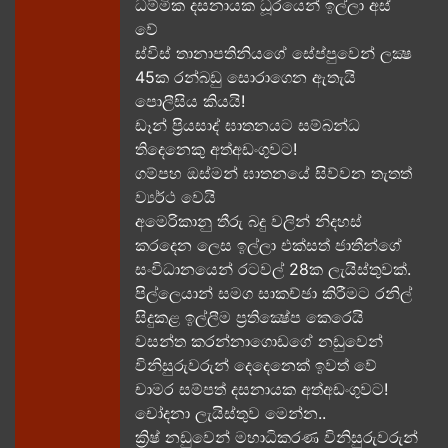
ධම්මික දසනායක ධූරයෙන් ඉල්ලා අස්
වේ
ස්විස් තානාපතිනියගේ සේප්පුවෙන් ලක්‍ෂ
45ක රන්බඩු සොරාගෙන ඇතැයි
පොලීසිය කියයි!
ඩෑන් ප්‍රියසාද් ඝාතනයට සම්බන්ධ
තිදෙනෙකු අත්අඩංගුවට​!
ගම්පහ ඔස්මන් ඝාතනයේ සිව්වන තැතත්
ව්‍යර්ථ වෙයි
අමෙරිකානු තීරු බදු වලින් නිදහස්
කරදෙන ලෙස ඉල්ලා එක්සත් ජාතීන්ගේ
සංවිධානයෙන් රටවල් 28ක ලැයිස්තුවක්.
පිල්ලෙයාන් සමග සාකච්ඡා කිරීමට රනිල්
සිදුකළ ඉල්ලීම ප්‍රතික්‍ෂේප කෙරෙයි
වසන්ත කරන්නාගොඩගේ නඩුවෙන්
විනිසුරුවරුන් දෙදෙනෙක් ඉවත් වේ
චාමර සම්පත් දසනායක අත්අඩංගුවට​!
චෝදනා ලැයිස්තුව මෙන්න​..
ක්‍රිෂ් නඩුවෙන් මහාධිකරණ විනිසුරුවරුන්