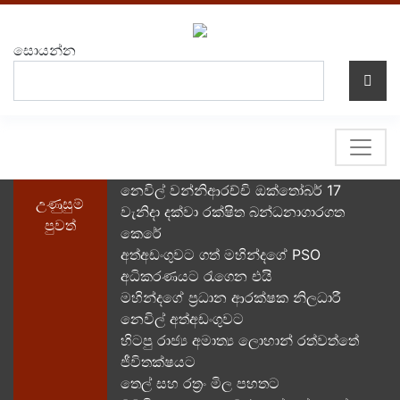
සොයන්න
නෙවිල් වන්නිආරච්චි ඔක්තෝබර් 17
උණුසුම්
වැනිදා දක්වා රක්ෂිත බන්ධනාගාරගත
පුවත්
කෙරේ
අත්අඩංගුවට ගත් මහින්දගේ PSO
අධිකරණයට රැගෙන එයි
මහින්දගේ ප්‍රධාන ආරක්ෂක නිලධාරී
නෙවිල් අත්අඩංගුවට
හිටපු රාජ්‍ය අමාත්‍ය ලොහාන් රත්වත්තේ
ජීවිතක්ෂයට
තෙල් සහ රත්‍රං මිල පහතට