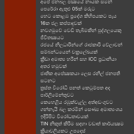
අපේ ජනබල පක්‍ෂයේ නායක සමන්
පෙරේරා ඇතුළු 05ක් මරුට​
හෙට කොළඹ ප්‍රදේශ කිහිපයකට පැය
16ක ජල කප්පාදුවක්
නවගමුවේ වෙඩි තැබීමකින් පුද්ගලයෙකු
ජීවිතක්‍ෂයට​
රජයේ නිලධාරීන්ගේ රාජකාරි වේලාවන්
සම්බන්ධයෙන් චක්‍රලේඛයක්
ක්‍රීඩා අමාත්‍ය හරීන් සහ​ ICC ප්‍රධානියා
අතර හමුවක්
ජාතික අපේක්‍ෂකයා ලෙස රනිල් ජනපති
සටනට​
ත්‍රස්ත විරෝධී පනත් කෙටුම්පත අද
පාර්ලිමේන්තුවට​
කෙහෙළිය රඹුක්වැල්ල අත්අඩංගුවට
ගන්නැයි බල කරමින් සෞඛ්‍ය අමාත්‍යංශය
ඉදිරිපිට විරෝධතාවයක්
TIN නිකුත් කිරීම සඳහා වඩාත් කාර්යක්‍ෂම
ක්‍රියාවලියකට උපදෙස්