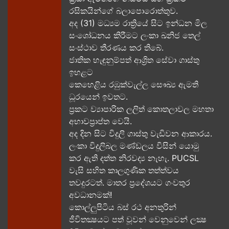
රසිකයින්ගේ බලාපොරොත්තුව.
අද (31) මධ්‍යම රාත්‍රියේ සිට ඉන්ධන මිල
සංශෝධනය කිරීමට ලංකා ඛනිජ තෙල්
සංස්ථාව තීරණය කර තිබේ.
ජාතික හැඳුනුම්පත් ආශ්‍රිත සේවා ගාස්තු
ඉහළට
කෙහෙළිය රඹුක්වැල්ල සෞඛ්‍ය ඇමති
ධූරයෙන් ඉවතට​.
ප්‍රකට ව්‍යාපාරික ලලිත් කොතලාවල මහතා
අභාවප්‍රාප්ත වෙයි.
අද දින​ සිට විදුලි ගාස්තු වැඩිවන ආකාරය​.
ලංකා විදුලිබල මණ්ඩලය විසින් යොමු
කර ඇති දත්ත නිරවද්‍ය නැහැ. PUCSL
වැසි සහිත කාලගුණික තත්ත්වය
තවදුරටත්. මාතර ප්‍රදේශයට ගංවතුර
අවධානමක්!
කොල්ලුපිටිය බස් රථ අනතුරින්
ජීවිතක්‍ෂයට පත් වූවන් වෙනුවෙන් ලක්‍ෂ