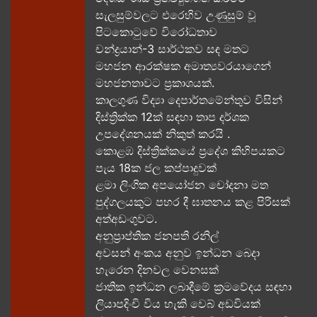
සැලසුම්වලට එරෙහිව උණුසුම් වූ
පිටකොටුවේ විරෝධතාව
චන්ද්‍රයාන්-3 සාර්ථකව සඳ මතට​
මහජන ආරක්ෂක අමාත්‍යවරයාගෙන්
මහජනතාවට ප්‍රකාශයක්.
කාලගුණ විද්‍යා දෙපාර්තමේන්තුව විසින්
දිස්ත්‍රික්ක 12ක් සඳහා තාප දර්ශක
උපදේශනයක් නිකුත් කරයි .
කොළඹ දිස්ත්‍රික්කයේ ප්‍රදේශ කිහිපයකට
පැය 18ක ජල කප්පාදුවක්
ළමා ලිංගික අපයෝජන චෝදනා මත
පුද්ගලයකුට පහර දී ඝාතනය කළ පිරිසක්
අත්අඩංගුවට.
අනුප්‍රාප්තික ජනපති රනිල්
අවසන් අංකය අනුව ඉන්ධන බෙදා
හැරෙන දිනවල වෙනසක්
ජාතික ඉන්ධන ලබාදීමේ ක්‍රමවේදය සඳහා
ලියාපදිංචි විය හැකි වෙබ් අඩවියක්