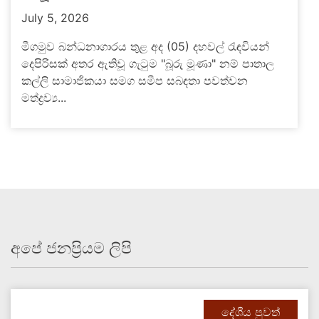
July 5, 2026
මීගමුව බන්ධනාගාරය තුළ අද (05) දහවල් රැඳවියන්
දෙපිරිසක් අතර ඇතිවූ ගැටුම "බූරු මූණා" නම් පාතාල
කල්ලි සාමාජිකයා සමග සමීප සබඳතා පවත්වන
මත්ද්‍රව්‍ය...
අපේ ජනප්‍රියම ලිපි
දේශීය පුවත්