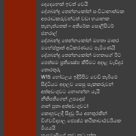
දෙදෙනෙක් ඉවත් වෙයි
දේශබන්දු තෙන්නකෝන් සංවිධානාත්මක
අපරාධකරුවන්ටත් වඩා භයානක
තැනැත්තෙක් – අතිරේක සොලිසිටර්
ජනරාල්
දේශබන්දු තෙන්නකෝන් මහතා මාතර
මහේස්ත්‍රාත් අධිකරණයට පැමිණෙයි
දේශබන්දු තෙන්නකෝන් මහතාගේ රිට්
පෙත්සම ප්‍රතික්‍ෂේප කිරීමට අදාළ වැඩිදුර
තොරතුරු
W15 හෝටලය ඉදිරිපිට වෙඩි තැබීමේ
සිද්ධියට අදාලව​ සෙසු සැකකරුවන්
අත්අඩංගුවට නොගන්න යැයි
නීතිපතිගෙන් උපදෙස්
ශාන් පුතා අත්අඩංගුවට!
කොහුවලදී සිදුවූ රිය අනතුරකින්
විශ්වවිද්‍යාල ජ්‍යෙෂ්ඨ කථිකාචාර්‍යවරියක
මියයයි
හංසමාලිගේ නඩු කටයුත්ත