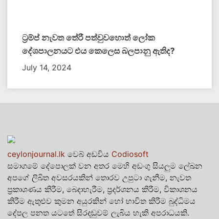
ට්‍රම්ප් නැවත තේරී පත්වුවහොත් ලෝක
දේශපාලනයට එය කෙලෙස බලපානු ඇතිද​?
July 14, 2024
ceylonjournal.lk
වෙබ් අඩවිය
Codiosoft
සමාගමේ දේපොලක් වන අතර මෙහි අඩංගු සියලුම ලේඛන
අපගේ ලිඛිත අවසරයකින් තොරව උපුටා ගැනීම, නැවත
ප්‍රකාශණය කිරීම, බෙදාහැරීම, ප්‍රදර්ශනය කිරීම, විකාශනය
කිරීම ඇතුළුව කුමන අයුරකින් හෝ භාවිත කිරීම බුද්ධිමය
දේපල පනත යටතේ සිරදඬුවම් ලැබිය හැකි අපරාධයකි.