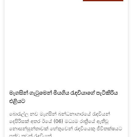
මැගසින් ගැටුමෙන් මියගිය රැඳවියාගේ පැටිකිරිය
එළියට
බොරැල්ල නව මැගසින් බන්ධනාගාරයේ රැඳවියන්
දෙපිරිසක් අතර ඊයේ (06) මධ්‍යම රාත්‍රියේ ඇතිවූ
නොසන්සුන්තාවක් හේතුවෙන් රැඳවියෙකු ජීවිතක්ෂයට
පත්ව තවත් රැඳවියන්