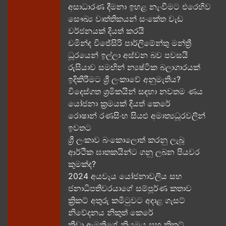
අසාධාරණ දීමනා ඉහළ නැංවීමට එරෙහිව
සෞඛ්‍ය වෘත්තිකයන් සංකේත වැඩ
වර්ජනයක් දියත් කරයි
චමින්ද විජේසිරි පාර්ලිමේන්තු මන්ත්‍රී
ධූරයෙන් ඉල්ලා අස්වන බව පවසයි
රුසියාව සමඟින් න්‍යෂ්ටික බලාගාරයක්
ඉදිකිරීමට ශ්‍රී ලංකාවේ අනුමැතිය?
විදෙස්ගත ශ්‍රමිකයින් සඳහා නවතම ණය
යෝජනා ක්‍රමයක් දියත් කෙරේ
රොෂාන් රණසිංහ සියළු අමාත්‍යධූරවලින්
ඉවතට​
ශ්‍රී ලංකාව බංකොලොත් කරනු ලැබූ
ආර්ථික ඝාතකයින්ට ගනු ලබන පියවර
කුමක්ද​?
2024 අයවැය යෝජනාවලිය​ සහ
ජනාධිපතිවරයාගේ සම්පූර්ණ කතාව​
ක්‍රිකට් අතුරු කමිටුවට අදාළ ගැසට්
නිවේදනය නිකුත් කෙරේ
ක්‍රීඩා ඇමතිගේ නියමය​ සහ ක්‍රිකට්