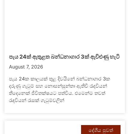
පැය 24ක් ඇතුළත බන්ධනාගාර 3ක් ඇවිළුණු හැටි
August 7, 2026
පැය 24ක කාලයක් තුළ දිවයිනේ බන්ධනාගාර 3ක
දරුණු ගැටුම් සහ නොසන්සුන්තා ඇතිවී රැඳවියන්
තිදෙනෙක් ජීවිතක්ෂයට පත්විය. එමෙන්ම තවත්
රැඳවියන් රැසක් ගැටුම්වලින්
දේශීය පුවත්