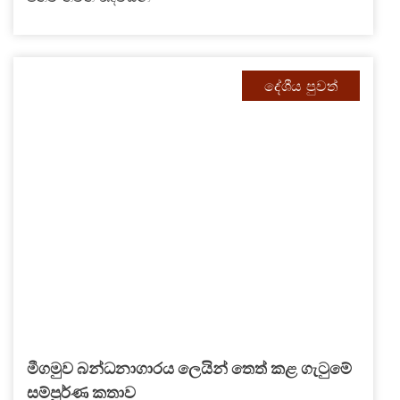
දේශීය පුවත්
මීගමුව බන්ධනාගාරය ලෙයින් තෙත් කළ ගැටුමේ
සම්පූර්ණ කතාව