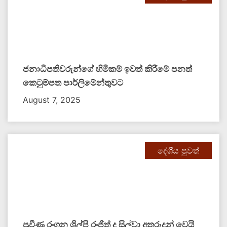
ජනාධිපතිවරුන්ගේ හිමිකම් ඉවත් කිරීමේ පනත්
කෙටුම්පත පාර්ලිමේන්තුවට
August 7, 2025
දේශීය පුවත්
ප්‍රවීණ රංගන ශිල්පි රංජිත් ද සිල්වා අතුරුදන් වෙයි