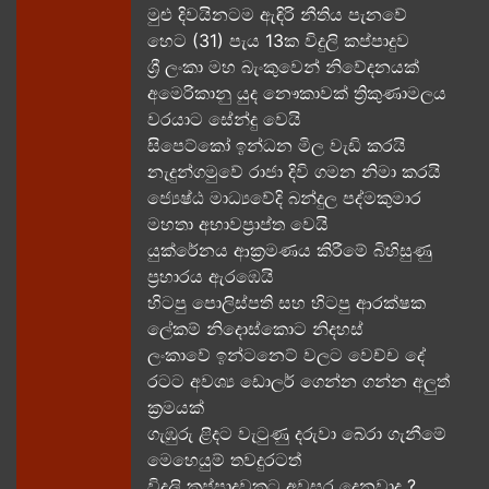
මුළු දිවයිනටම ඇඳිරි නීතිය පැනවේ
හෙට (31) පැය 13ක විදුලි කප්පාදුව
ශ්‍රී ලංකා මහ බැංකුවෙන් නිවේදනයක්
අමෙරිකානු යුද නෞකාවක් ත්‍රිකුණාමලය
වරයාට සේන්දු වෙයි
සිපෙට්කෝ ඉන්ධන මිල වැඩි කරයි
නැදුන්ගමුවේ රාජා දිවි ගමන නිමා කරයි
ජ්‍යෙෂ්ඨ මාධ්‍යවේදි බන්දුල පද්මකුමාර
මහතා අභාවප්‍රාප්ත වෙයි
යුක්රේනය ආක්‍රමණය කිරීමේ බිහිසුණු
ප්‍රහාරය ඇරඹෙයි
හිටපු පොලිස්පති සහ හිටපු ආරක්ෂක
ලේකම් නිදොස්කොට නිදහස්
ලංකාවේ ඉන්ටනෙට් වලට වෙච්ච දේ
රටට අවශ්‍ය ඩොලර් ගෙන්න ගන්න අලුත්
ක්‍රමයක්
ගැඹුරු ළිදට වැටුණු දරුවා බේරා ගැනීමේ
මෙහෙයුම් තවදුරටත්
විදුලි කප්පාදුවකට අවසර දෙනවාද ?