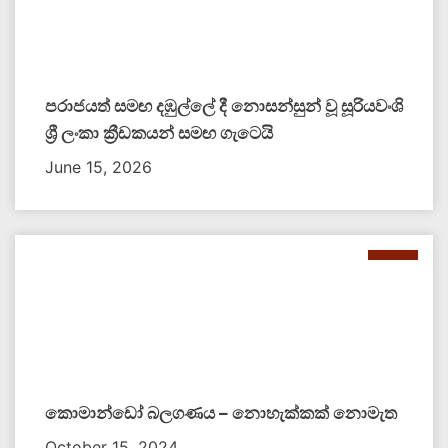
පරාජයත් සමඟ දඹුල්ලේ දී නොසන්සුන් වූ සූරියවංශි
ශ්‍රී ලංකා ක්‍රීඩකයන් සමඟ ගැටෙයි
June 15, 2026
කොමාන්ඩෝ බලගණය – නොහැක්කක් නොමැත​
October 15, 2024