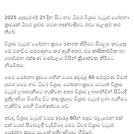
2025 දෙසැම්බර් 21 දින සිට නව ධීවර විශ්‍රාම වැටුප් යෝජනා
ක්‍රමයක් ධීවර ප්‍රජාව වෙත හඳුන්වාදීමට රජය සැලසුම් කර
තිබේ.
විශ්‍රාම වැටුප් යෝජනා ක්‍රමය ජනගත කිරීමට සියලුම කටයුතු
මේ වනවිට සම්පාදනය කර ඇති අතර, එය කෘෂිකාර්මික හා
ගොවිජන රක්ෂණ මණ්ඩලය විසින් ක්‍රියාත්මක කිරීමට
නියමිතය.
මෙම යෝජනා ක්‍රමය මඟින් වයස අවුරුදු 60 සම්පූර්ණ වීමත්
සමග මෙම නව ධීවර විශ්‍රාම යෝජනා ක්‍රමය යටතේ විශ්‍රාම
වැටුප් ලබාගැනීමට හැකිවන අතර විශ්‍රාම ලබාගනිමින් සිටියදී
ප්‍රතිලාභියා මියගිය විට කාලත්‍රයාට විශ්‍රාම වැටුප් ලබා ගැනීමට
හැකිවීම මෙහි විශේෂත්වය වේ.
තවද, විශ්‍රාම වැටුප් වයස අවුරුදු 60න් පසුව එළැඹෙන එක්
එක් වයස් සීමාවලදී වැඩිවීමද මෙම ධීවර විශ්‍රාම වැටුප්
යෝජනා ක්‍රමය යටතේ ප්‍රතිලාභියාට හිමිවේ.