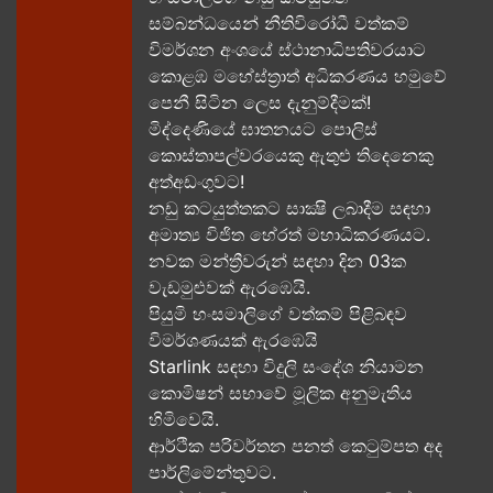
සම්බන්ධයෙන් නීතිවිරෝධී වත්කම්
විමර්ශන අංශයේ ස්ථානාධිපතිවරයාට
කොළඹ මහේස්ත්‍රාත් අධිකරණය හමුවේ
පෙනී සිටින ලෙස දැනුම්දීමක්!
මිද්දෙණියේ ඝාතනයට පොලිස්
කොස්තාපල්වරයෙකු ඇතුළු තිදෙනෙකු
අත්අඩංගුවට​!
නඩු කටයුත්තකට සාක්‍ෂි ලබාදීම සඳහා
අමාත්‍ය විජිත හේරත් මහාධිකරණයට​.
නවක මන්ත්‍රීවරුන් සඳහා දින 03ක
වැඩමුළුවක් ඇරඹෙයි.
පියුමි හංසමාලිගේ වත්කම් පිළිබඳව
විමර්ශණයක් ඇරඹෙයි
Starlink සඳහා විදුලි සංදේශ නියාමන
කොමිෂන් සභාවේ මූලික අනුමැතිය
හිමිවෙයි.
ආර්ථික පරිවර්තන පනත් කෙටුම්පත අද
පාර්ලිමේන්තුවට.