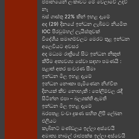
ජපානයෙන් ලංකාවට මේ වෙලාවේ උදව්
නෑ
බස් ගාස්තු 22% කින් ඉහළ දැමේ
අද (29) දිනයේ ඉන්ධන ලැබීමට නියමිත
IOC පිරවුම්හල් ලැයිස්තුවක්
විදේශීය සමාගම්වලට මෙරට තුළ ඉන්ධන
අලෙවියට අවසර
අද මධ්‍යම රාත්‍රියේ සිට ඉන්ධන නිකුත්
කිරීම අත්‍යවශ්‍ය සේවා සඳහා පමණයි :
පළාත් අතර සංචරණ සීමා
ඉන්ධන මිල ඉහළ දැමේ
ඉන්ධන නෞකා පැමිණෙන නිශ්චිත
දිනයක් කිව නොහැකි : පෝලිම්වල රැඳී
සිටින්න එපා – බලශක්ති ඇමති
ඉන්ධන මිල ඉහළ දැමේ
බරපතළ වංචා දූෂණ සහිත ලිපි ලේඛන
එලියට
කැබිනට් මණ්ඩලය ඉල්ලා අස්වෙයි
අමාත්‍ය නාමල් රාජපක්ෂ ඉල්ලා අස්වෙයි