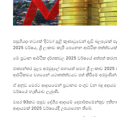
පසුගියදා හටගත් ‘දිට්වා’ සුළි කුණාටුවෙන් දැඩි බලපෑමක්
2025 වර්ෂය, ශ්‍රී ලංකාව කැපී පෙනෙන ආර්ථික තත්ත්වය
මේ ප්‍රධාන ආර්ථික දර්ශකවල 2025 වර්ෂයේ අත්පත් කරගත්
ජාත්‍යන්තර මූල්‍ය අරමුදලේ සහායත් සමග ශ්‍රී ලංකාව 20
ආර්ථිකමය වශයෙන් යථාතත්ත්වයට පත් කිරීමේ අරමුණින්
ඒ අනුව මෙරට ආදායමෙන් ප්‍රධානම පංගුව වන බදු අදායම 
වර්ෂයේ හැකියාව ලැබුණි.
වසර 93කට පසුව දේශීය ආදායම් දෙපාර්තමේන්තුව ඉතිහා
ආදායමක් 2025 වර්ෂයේදී උපයාගෙන තිබේ.