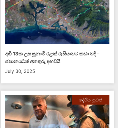
අඩි 13ක උස සුනාමි රළක් රුසියාවට කඩා වදී –
ජපානයටත් අනතුරු අඟවයි
July 30, 2025
දේශීය පුවත්