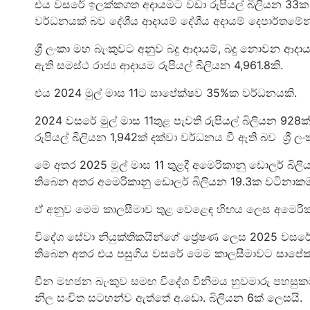
එය වසරේ ඉලක්කගත අදායමට වඩා රුපියල් බිලියන 33ක
වර්ධනයක් බව දේශීය ආදායම් දේශීය අදායම් දෙපාර්තමේන
ශ්‍රී ලංකා මහ බැංකුවට අනුව බදු ආදායම්, බදු නොවන ආදා
ඇති සමස්ථ රාජ්‍ය ආදායම රුපියල් බිලියන 4,961.8කි.
එය 2024 මුල් මාස 11ට සාපේක්ෂව 35%ක වර්ධනයකි.
2024 වසරේ මුල් මාස 11තුළ පැවති රුපියල් බිලියන 928ක් 
රුපියල් බිලියන 1,942ක් දක්වා වර්ධනය වී ඇති බව ශ්‍රී ල
මේ අතර 2025 මුල් මාස 11 තුළදී අමෙරිකානු ඩොලර් 
තිබෙන අතර අමෙරිකානු ඩොලර් බිලියන 19.3ක වටිනා
ඒ අනුව මෙම කාලසීමාව තුළ වෙළෙඳ හිඟය ලෙස අමෙරිකා
විදේශ සේවා නියුක්තිකයින්ගේ ප්‍රේෂණ ලෙස 2025 වසරේ මු
තිබෙන අතර එය පසුගිය වසරේ මෙම කාලසීමාවට සාපේක
චීන මහජන බැංකුව සමඟ විදේශ විනිමය හුවමාරු පහසු
නිල සංචිත සටහන්ව ඇත්තේ අ.ඩො. බිලියන 6ක් ලෙසයි.