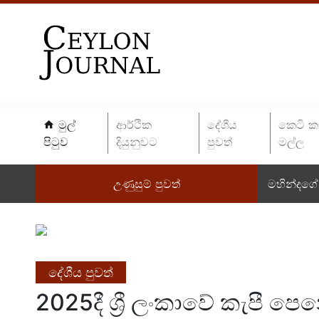
මුල්
ආර්ථික
දේශීය
කෙටි ක
පිටුව
දියුනුවට
පුවත්
මල්ල
උණුසුම් පුවත්
මහින්දගේ 
දේශීය පුවත්
2025දී ශ්‍රී ලංකාවේ කැපී ප