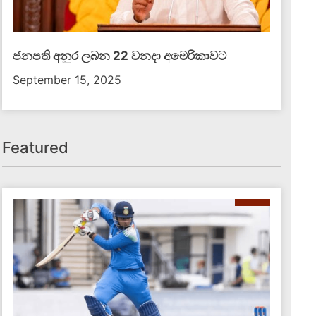
ජනපති අනුර ලබන 22 වනදා අමෙරිකාවට
September 15, 2025
Featured