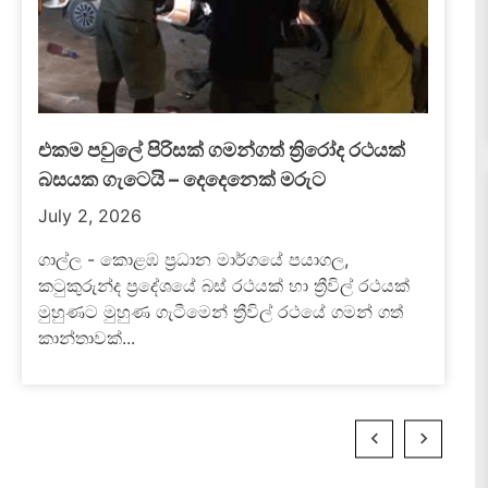
කාදිනල් හිමිට එරෙහි අසත්‍ය ප්‍රචාර කතෝලික
රදගුරු සම්මේලනය හෙළා දකී
පාස්කු ඉරිදා ත්‍රස්ත ප්‍රහාරයේ වින්දිතයන්ට සත්‍යය සහ
සාධාරණය ඉටුකර දීම සඳහා අගරදගුරු අති උතුම්
මැල්කම් කාදිනල් රංජිත් හිමිපාණන් ඇතුළු කතෝලික
සභාව...