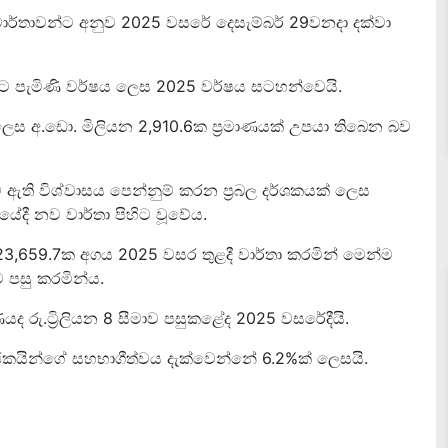
 වාර්තාවන්ට අනුව 2025 වසරේ දෙසැම්බර් 29වනදා දක්වා
ටට පැමිණි වර්ෂය ලෙස 2025 වර්ෂය සටහන්වෙයි.
ලෙස අ.ඩො. මිලියන 2,910.6ක ප්‍රමාණයක් උපයා තිබෙන බව
ති විශ්වාසය පෙන්නුම් කරන ප්‍රබල දර්ශකයක් ලෙස
ී නව වාර්තා පිහිට වූවේය.
3,659.7ක අගය 2025 වසර තුළදී වාර්තා කරමින් මෙන්ම
ාව පසු කරමින්ය.
 රු.ට්‍රිලියන 8 සීමාව පසුකළේද 2025 වසරේදීයි.
යින්ගේ සහභාගීත්වය දැක්වෙන්නේ 6.2%ක් ලෙසයි.