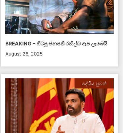
BREAKING – හිටපු ජනපති රනිල්ට ඇප ලැබෙයි
August 26, 2025
දේශීය පුවත්