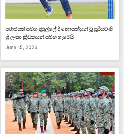
පරාජයත් සමඟ දඹුල්ලේ දී නොසන්සුන් වූ සූරියවංශි
ශ්‍රී ලංකා ක්‍රීඩකයන් සමඟ ගැටෙයි
June 15, 2026
දේශීය පුවත්