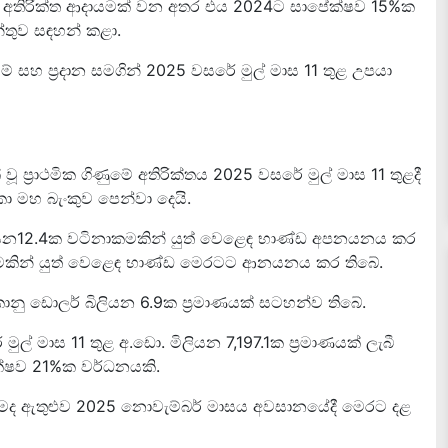
 අතිරික්ත ආදායමක් වන අතර එය 2024ට සාපේක්ෂව 15%ක
්තුව සඳහන් කළා.
යම් සහ ප්‍රදාන සමගින් 2025 වසරේ මුල් මාස 11 තුළ උපයා
වූ ප්‍රාථමික ගිණුමේ අතිරික්තය 2025 වසරේ මුල් මාස 11 තුළදී
ංකා මහ බැංකුව පෙන්වා දෙයි.
බිලියන12.4ක වටිනාකමකින් යුත් වෙළෙඳ භාණ්ඩ අපනයනය කර
කමකින් යුත් වෙළෙඳ භාණ්ඩ මෙරටට ආනයනය කර තිබේ.
නු ඩොලර් බිලියන 6.9ක ප්‍රමාණයක් සටහන්ව තිබේ.
ල් මාස 11 තුළ අ.ඩො. මිලියන 7,197.1ක ප්‍රමාණයක් ලැබී
්ෂව 21%ක වර්ධනයකි.
කමද ඇතුළුව 2025 නොවැම්බර් මාසය අවසානයේදී මෙරට දළ