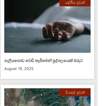
දේශීය පුවත්
පෑලියගොඩ වෙඩි තැබීමෙන් පුද්ගලයෙක් මරුට
August 19, 2025
විදෙස් පුවත්