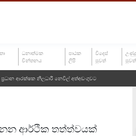
තා
ධනාත්මක
පාඨක
විදෙස්
උණුස
චින්තනය
ලිපි
පුවත්
පුවත
ප්‍රධාන ආරක්ෂක නිලධාරී නෙවිල් අත්අඩංගුවට
ෙනෙන ආර්ථික තත්ත්වයක්