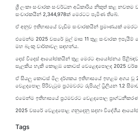
ශ්‍රී ලංකා සංචාරක සංවර්ධන අධිකාරිය නිකුත් කළ නවතම
සංචාරකයින් 2,344,978ක් මෙරටට පැමිණ තිබේ.
ඒ අනුව ඉතිහාසයේ වැඩිම සංචාරකයින් ප්‍රමාණයක් මෙර
එමෙන්ම 2025 වසරේ මුල් මාස 11 තුළ සංචාරක ඉපැයීම් 
මහ බැංකු වාර්තාවල සඳහන්ය.
දෙස් විදෙස් ආයෝජකයින් තුළ මෙරට ආයෝජනය පිළිබඳව ඇ
සැලකිය හැකි කොළඹ කොටස් වෙළෙඳපොලද 2025 වර්ෂයේද
ඒ සියලු කොටස් මිල දර්ශකය ඉතිහාසයේ ඉහළම අගය වූ 2
වෙළදපොල පිරිවැටුම ප්‍රථමවරට රුපියල් ට්‍රිලියන 1.2 සීම
එමෙන්ම ඉතිහාසයේ ප්‍රථමවරට වෙළදපොල ප්‍රාග්ධනීකරණයද
2025 වසරේ වෙළදපොළ ගනුදෙනු සදහා විදේශීය ආයෝජක
Tags