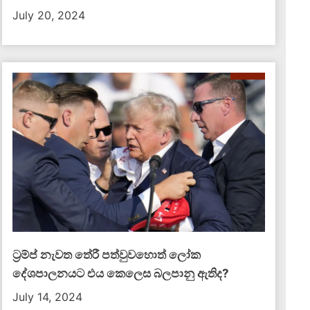
July 20, 2024
ට්‍රම්ප් නැවත තේරී පත්වුවහොත් ලෝක
දේශපාලනයට එය කෙලෙස බලපානු ඇතිද​?
July 14, 2024