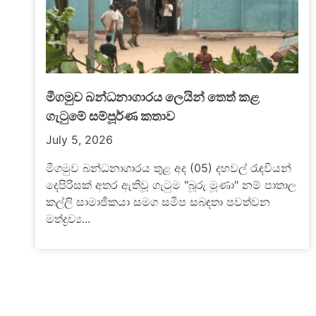
එකම පවුලේ පිරිසක් ගමන්ගත් ත්‍රිරෝද රථයක්
බසයක ගැටෙයි – දෙදෙනෙක් මරුට
July 2, 2026
ගාල්ල - කොළඹ ප්‍රධාන මාර්ගයේ පයාගල,
ල
කටුකුරුන්ද ප්‍රදේශයේ බස් රථයක් හා ත්‍රීවිල් රථයක්
මුහුණට මුහුණ ගැටීමෙන් ත්‍රීවිල් රථයේ ගමන් ගත්
කාන්තාවක්...