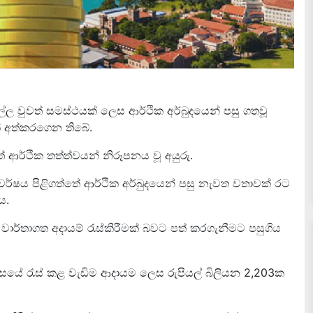
 එල්ල වුවත් සමස්ථයක් ලෙස ආර්ථික අර්බුදයෙන් පසු ගතවූ
ක් අත්කරගෙන තිබේ.
 ආර්ථික තත්ත්වයන් නිරූපනය වූ අයුරු.
25 වර්ෂය පිළිගත්තේ ආර්ථික අර්බුදයෙන් පසු නැවත වතාවක් රට
ය.
වාර්තාගත අදායම් රැස්කිරීමක් බවට පත් කරගැනීමට පසුගිය
සයේ රැස් කළ වැඩිම ආදායම ලෙස රුපියල් බිලියන 2,203ක