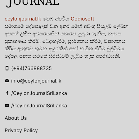
ceylonjournal.lk
වෙබ් අඩවිය
Codiosoft
සමාගමේ දේපොලක් වන අතර මෙහි අඩංගු සියලුම ලේඛන
අපගේ ලිඛිත අවසරයකින් තොරව උපුටා ගැනීම, නැවත
ප්‍රකාශණය කිරීම, බෙදාහැරීම, ප්‍රදර්ශනය කිරීම, විකාශනය
කිරීම ඇතුළුව කුමන අයුරකින් හෝ භාවිත කිරීම බුද්ධිමය
දේපල පනත යටතේ සිරදඬුවම් ලැබිය හැකි අපරාධයකි.
(+94)766888735
info@ceylonjournal.lk
/CeylonJournalSriLanka
/CeylonJournalSriLanka
About Us
Privacy Policy