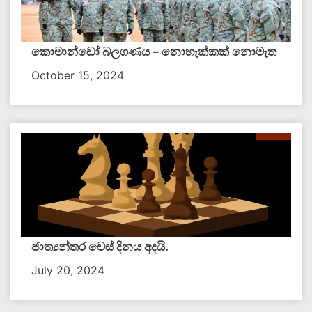
කොමාන්ඩෝ බලගණය – නොහැක්කක් නොමැත​
October 15, 2024
ජාත්‍යන්තර චෙස් දිනය අදයි.
July 20, 2024