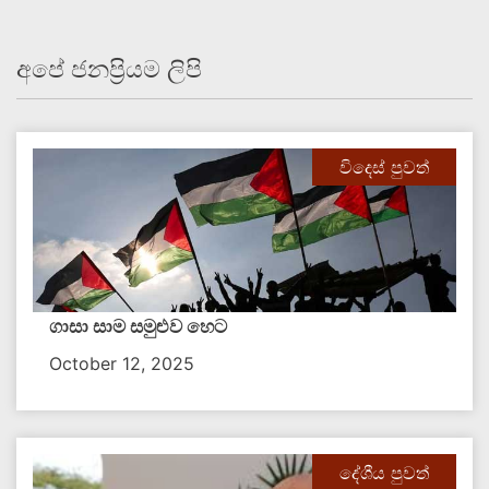
අපේ ජනප්‍රියම ලිපි
විදෙස් පුවත්
ගාසා සාම සමුළුව හෙට
October 12, 2025
දේශීය පුවත්