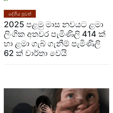
දේශීය පුවත්
2025 පළමු මාස නවයට ළමා
ලිංගික අතවර පැමිණිලි 414 ක්
හා ළමා ගැබ් ගැනීම් පැමිණිලි
62 ක් වාර්තා වෙයි