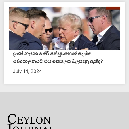
ට්‍රම්ප් නැවත තේරී පත්වුවහොත් ලෝක
දේශපාලනයට එය කෙලෙස බලපානු ඇතිද​?
July 14, 2024