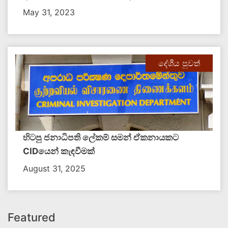
May 31, 2023
දේශීය පුවත්
හිටපු ජනාධිපති ලේකම් සමන් ඒකනායකට
CIDයෙන් කැඳවීමක්
August 31, 2025
Featured