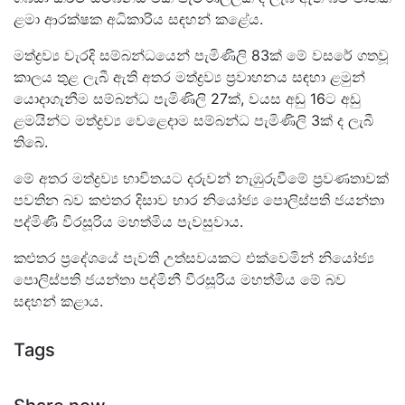
ළමා ආරක්ෂක අධිකාරිය සඳහන් කළේය.
මත්ද්‍රව්‍ය වැරදි සම්බන්ධයෙන් පැමිණිලි 83ක් මේ වසරේ ගතවූ
කාලය තුළ ලැබී ඇති අතර මත්ද්‍රව්‍ය ප්‍රවාහනය සඳහා ළමුන්
යොදාගැනීම සම්බන්ධ පැමිණිලි 27ක්, වයස අඩු 16ට අඩු
ළමයින්ට මත්ද්‍රව්‍ය වෙළෙදාම සම්බන්ධ පැමිණිලි 3ක් ද ලැබී
තිබේ.
මේ අතර මත්ද්‍රව්‍ය භාවිතයට දරුවන් නැඹුරුවීමේ ප්‍රවණතාවක්
පවතින බව කළුතර දිසාව භාර නියෝජ්‍ය පොලිස්පති ජයන්තා
පද්මිණී වීරසූරිය මහත්මිය පැවසුවාය.
කළුතර ප්‍රදේශයේ පැවති උත්සවයකට එක්වෙමින් නියෝජ්‍ය
පොලිස්පති ජයන්තා පද්මිනී වීරසූරිය මහත්මිය මේ බව
සඳහන් කළාය.
Tags