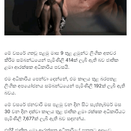
‍මේ වසරේ ගතවූ පළමු මාස 9 තුළ ළමුන්ට ලිංගික අතවර
කිරීම සම්බන්ධයෙන් පැමිණිලි 414ක් ලැබී ඇති බව ජාතික
ළමා ආරක්ෂක අධිකාරිය පවසයි.
එම අධිකාරිය පෙන්වා දෙන්නේ, එම කාලය තුළ බරපතළ
ලිංගික අපයෝජනය සම්බන්ධයෙන් පැමිණිලි 192ක් ලැබී ඇති
බවය.
මේ වසරේ ජනවාරි මස පළමු වන දින සිට සැප්තැබ්මර් මස
30 වන දින දක්වා කාලය තුළ ජාතික ළමා රක්ෂක අධිකාරියට
පැමිණිලි 7,677ක් ලැබී ඇති බව සඳහන්ය.
එහිදී ජාතික ළමා ආරක්ෂක අධිකාරියේ පනතට අදාළව