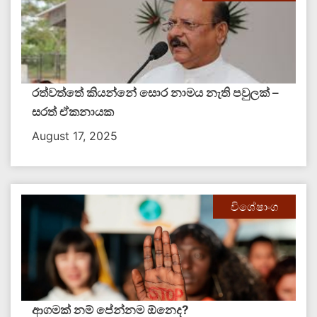
රත්වත්තේ කියන්නේ සොර නාමය නැති පවුලක් –
සරත් ඒකනායක
August 17, 2025
විශේෂාංග
ආගමක් නම් පේන්නම ඕනෙද?