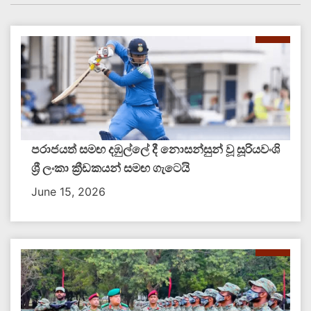
පරාජයත් සමඟ දඹුල්ලේ දී නොසන්සුන් වූ සූරියවංශි
ශ්‍රී ලංකා ක්‍රීඩකයන් සමඟ ගැටෙයි
June 15, 2026