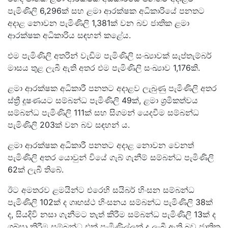
පැමිණිලි 6,296ක් සහ ළමා ආරක්ෂක අධිකාරියේ පනතට
අදාළ නොවන පැමිණිලි 1,381ක් වන බව ජාතික ළමා
ආරක්ෂක අධිකාරිය සඳහන් කළේය.
එම පැමිණිලි අතරින් වැඩිම පැමිණිලි සංඛ්‍යාවක් සැප්තැම්බර්
මාසය තුළ ලැබී ඇති අතර එම පැමිණිලි සංඛ්‍යාව 1,176කි.
ළමා ආරක්ෂක අධිකාරී පනතට අදාළව ලැබුණු පැමිණිලි අතර
ස්ත්‍රී දූෂණයට සම්බන්ධ පැමිණිලි 49ක්, ළමා ශ්‍රමිකත්වය
සම්බන්ධ පැමිණිලි 111ක් සහ සිගමන් යෙදවීම සම්බන්ධ
පැමිණිලි 203ක් වන බව සඳහන් ය.
ළමා ආරක්ෂක අධිකාරී පනතට අදාළ නොවන වෙනත්
පැමිණිලි අතර යොවුන් වියේ ගැබ් ගැනීම් සම්බන්ධ පැමිණිලි
62ක් ලැබී තිබේ.
ඊට අමතරව ළමයින්ට එරෙහි සයිබර් හිංසන සම්බන්ධ
පැමිණිලි 102ක් ද ගෘහස්ථ හිංසනය සම්බන්ධ පැමිණිලි 38ක්
ද, සියදිවි නසා ගැනීමට තැත් කිරීම සම්බන්ධ පැමිණිලි 13ක් ද
ගබ්සා කිරීම සම්බන්ධ එක් පැමිණිල්ලක් ද ලැබී ඇති බව ජාතික