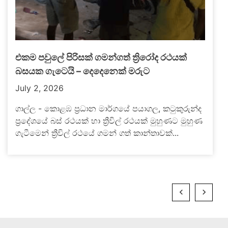
එකම පවුලේ පිරිසක් ගමන්ගත් ත්‍රිරෝද රථයක්
බසයක ගැටෙයි – දෙදෙනෙක් මරුට
July 2, 2026
ගාල්ල - කොළඹ ප්‍රධාන මාර්ගයේ පයාගල, කටුකුරුන්ද
ප්‍රදේශයේ බස් රථයක් හා ත්‍රීවිල් රථයක් මුහුණට මුහුණ
ගැටීමෙන් ත්‍රීවිල් රථයේ ගමන් ගත් කාන්තාවක්...