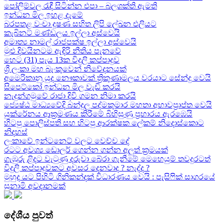
පෝලිම්වල රැඳී සිටින්න එපා – බලශක්ති ඇමති
ඉන්ධන මිල ඉහළ දැමේ
බරපතළ වංචා දූෂණ සහිත ලිපි ලේඛන එලියට
කැබිනට් මණ්ඩලය ඉල්ලා අස්වෙයි
අමාත්‍ය නාමල් රාජපක්ෂ ඉල්ලා අස්වෙයි
මුළු දිවයිනටම ඇඳිරි නීතිය පැනවේ
හෙට (31) පැය 13ක විදුලි කප්පාදුව
ශ්‍රී ලංකා මහ බැංකුවෙන් නිවේදනයක්
අමෙරිකානු යුද නෞකාවක් ත්‍රිකුණාමලය වරයාට සේන්දු වෙයි
සිපෙට්කෝ ඉන්ධන මිල වැඩි කරයි
නැදුන්ගමුවේ රාජා දිවි ගමන නිමා කරයි
ජ්‍යෙෂ්ඨ මාධ්‍යවේදි බන්දුල පද්මකුමාර මහතා අභාවප්‍රාප්ත වෙයි
යුක්රේනය ආක්‍රමණය කිරීමේ බිහිසුණු ප්‍රහාරය ඇරඹෙයි
හිටපු පොලිස්පති සහ හිටපු ආරක්ෂක ලේකම් නිදොස්කොට
නිදහස්
ලංකාවේ ඉන්ටනෙට් වලට වෙච්ච දේ
රටට අවශ්‍ය ඩොලර් ගෙන්න ගන්න අලුත් ක්‍රමයක්
ගැඹුරු ළිදට වැටුණු දරුවා බේරා ගැනීමේ මෙහෙයුම් තවදුරටත්
විදුලි කප්පාදුවකට අවසර දෙනවාද ? නැද්ද ?
මුහුද යට පිහිටි ගිනිකන්දක් විධාරණය වෙයි : පැසිෆික් සාගරයේ
සුනාමි අවදානමක්
දේශීය පුවත්