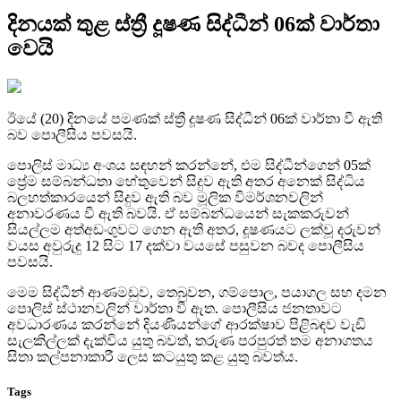
දිනයක් තුළ ස්ත්‍රී දූෂණ සිද්ධීන් 06ක් වාර්තා
වෙයි
ඊයේ (20) දිනයේ පමණක් ස්ත්‍රී දූෂණ සිද්ධීන් 06ක් වාර්තා වී ඇති
බව පොලීසිය පවසයි.
පොලිස් මාධ්‍ය අංශය සඳහන් කරන්නේ, එම සිද්ධීන්ගෙන් 05ක්
ප්‍රේම සම්බන්ධතා හේතුවෙන් සිදුව ඇති අතර අනෙක් සිද්ධිය
බලහත්කාරයෙන් සිදුව ඇති බව මූලික විමර්ශනවලින්
අනාවරණය වී ඇති බවයි. ඒ සම්බන්ධයෙන් සැකකරුවන්
සියල්ලම අත්අඩංගුවට ගෙන ඇති අතර, දූෂණයට ලක්වූ දරුවන්
වයස අවුරුදු 12 සිට 17 දක්වා වයසේ පසුවන බවද පොලීසිය
පවසයි.
මෙම සිද්ධීන් ආණමඩුව, තෙබුවන, ගම්පොල, පයාගල සහ දමන
පොලිස් ස්ථානවලින් වාර්තා වී ඇත. පොලීසිය ජනතාවට
අවධාරණය කරන්නේ දියණියන්ගේ ආරක්ෂාව පිළිබඳව වැඩි
සැලකිල්ලක් දැක්විය යුතු බවත්, තරුණ පරපුරත් තම අනාගතය
සිතා කල්පනාකාරී ලෙස කටයුතු කළ යුතු බවත්ය.
Tags