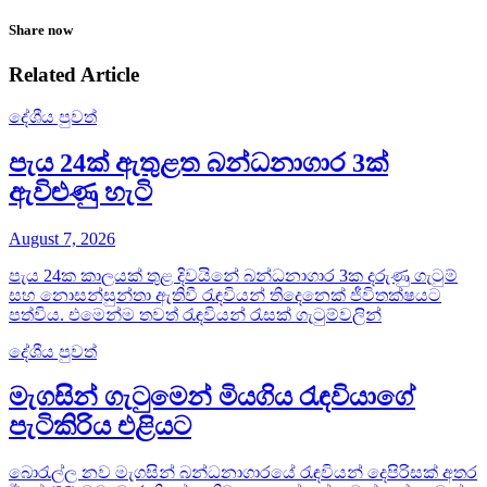
Share now
Related Article
දේශීය පුවත්
පැය 24ක් ඇතුළත බන්ධනාගාර 3ක්
ඇවිළුණු හැටි
August 7, 2026
පැය 24ක කාලයක් තුළ දිවයිනේ බන්ධනාගාර 3ක දරුණු ගැටුම්
සහ නොසන්සුන්තා ඇතිවී රැඳවියන් තිදෙනෙක් ජීවිතක්ෂයට
පත්විය. එමෙන්ම තවත් රැඳවියන් රැසක් ගැටුම්වලින්
දේශීය පුවත්
මැගසින් ගැටුමෙන් මියගිය රැඳවියාගේ
පැටිකිරිය එළියට
බොරැල්ල නව මැගසින් බන්ධනාගාරයේ රැඳවියන් දෙපිරිසක් අතර