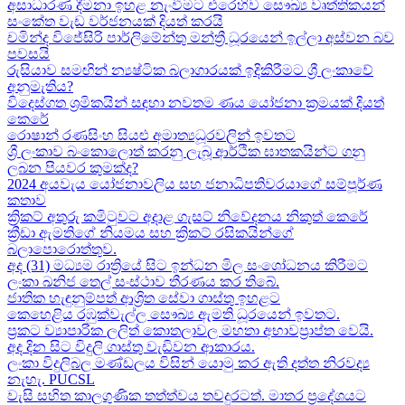
අසාධාරණ දීමනා ඉහළ නැංවීමට එරෙහිව සෞඛ්‍ය වෘත්තිකයන්
සංකේත වැඩ වර්ජනයක් දියත් කරයි
චමින්ද විජේසිරි පාර්ලිමේන්තු මන්ත්‍රී ධූරයෙන් ඉල්ලා අස්වන බව
පවසයි
රුසියාව සමඟින් න්‍යෂ්ටික බලාගාරයක් ඉදිකිරීමට ශ්‍රී ලංකාවේ
අනුමැතිය?
විදෙස්ගත ශ්‍රමිකයින් සඳහා නවතම ණය යෝජනා ක්‍රමයක් දියත්
කෙරේ
රොෂාන් රණසිංහ සියළු අමාත්‍යධූරවලින් ඉවතට​
ශ්‍රී ලංකාව බංකොලොත් කරනු ලැබූ ආර්ථික ඝාතකයින්ට ගනු
ලබන පියවර කුමක්ද​?
2024 අයවැය යෝජනාවලිය​ සහ ජනාධිපතිවරයාගේ සම්පූර්ණ
කතාව​
ක්‍රිකට් අතුරු කමිටුවට අදාළ ගැසට් නිවේදනය නිකුත් කෙරේ
ක්‍රීඩා ඇමතිගේ නියමය​ සහ ක්‍රිකට් රසිකයින්ගේ
බලාපොරොත්තුව.
අද (31) මධ්‍යම රාත්‍රියේ සිට ඉන්ධන මිල සංශෝධනය කිරීමට
ලංකා ඛනිජ තෙල් සංස්ථාව තීරණය කර තිබේ.
ජාතික හැඳුනුම්පත් ආශ්‍රිත සේවා ගාස්තු ඉහළට
කෙහෙළිය රඹුක්වැල්ල සෞඛ්‍ය ඇමති ධූරයෙන් ඉවතට​.
ප්‍රකට ව්‍යාපාරික ලලිත් කොතලාවල මහතා අභාවප්‍රාප්ත වෙයි.
අද දින​ සිට විදුලි ගාස්තු වැඩිවන ආකාරය​.
ලංකා විදුලිබල මණ්ඩලය විසින් යොමු කර ඇති දත්ත නිරවද්‍ය
නැහැ. PUCSL
වැසි සහිත කාලගුණික තත්ත්වය තවදුරටත්. මාතර ප්‍රදේශයට