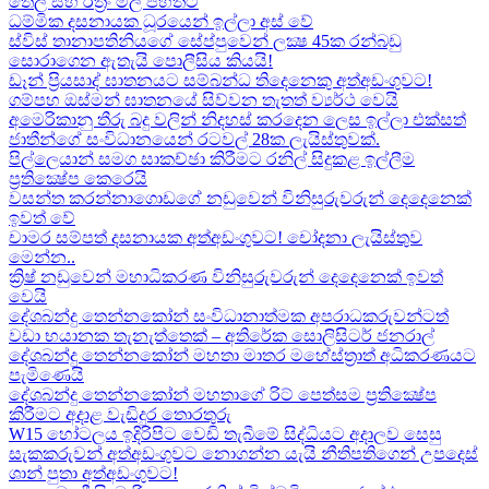
තෙල් සහ රත්‍රං මිල පහතට
ධම්මික දසනායක ධූරයෙන් ඉල්ලා අස් වේ
ස්විස් තානාපතිනියගේ සේප්පුවෙන් ලක්‍ෂ 45ක රන්බඩු
සොරාගෙන ඇතැයි පොලීසිය කියයි!
ඩෑන් ප්‍රියසාද් ඝාතනයට සම්බන්ධ තිදෙනෙකු අත්අඩංගුවට​!
ගම්පහ ඔස්මන් ඝාතනයේ සිව්වන තැතත් ව්‍යර්ථ වෙයි
අමෙරිකානු තීරු බදු වලින් නිදහස් කරදෙන ලෙස ඉල්ලා එක්සත්
ජාතීන්ගේ සංවිධානයෙන් රටවල් 28ක ලැයිස්තුවක්.
පිල්ලෙයාන් සමග සාකච්ඡා කිරීමට රනිල් සිදුකළ ඉල්ලීම
ප්‍රතික්‍ෂේප කෙරෙයි
වසන්ත කරන්නාගොඩගේ නඩුවෙන් විනිසුරුවරුන් දෙදෙනෙක්
ඉවත් වේ
චාමර සම්පත් දසනායක අත්අඩංගුවට​! චෝදනා ලැයිස්තුව
මෙන්න​..
ක්‍රිෂ් නඩුවෙන් මහාධිකරණ විනිසුරුවරුන් දෙදෙනෙක් ඉවත්
වෙයි
දේශබන්දු තෙන්නකෝන් සංවිධානාත්මක අපරාධකරුවන්ටත්
වඩා භයානක තැනැත්තෙක් – අතිරේක සොලිසිටර් ජනරාල්
දේශබන්දු තෙන්නකෝන් මහතා මාතර මහේස්ත්‍රාත් අධිකරණයට
පැමිණෙයි
දේශබන්දු තෙන්නකෝන් මහතාගේ රිට් පෙත්සම ප්‍රතික්‍ෂේප
කිරීමට අදාළ වැඩිදුර තොරතුරු
W15 හෝටලය ඉදිරිපිට වෙඩි තැබීමේ සිද්ධියට අදාලව​ සෙසු
සැකකරුවන් අත්අඩංගුවට නොගන්න යැයි නීතිපතිගෙන් උපදෙස්
ශාන් පුතා අත්අඩංගුවට!