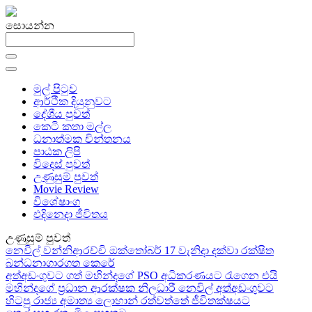
සොයන්න
මුල් පිටුව
ආර්ථික දියුනුවට
දේශීය පුවත්
කෙටි කතා මල්ල
ධනාත්මක චින්තනය
පාඨක ලිපි
විදෙස් පුවත්
උණුසුම් පුවත්
Movie Review
විශේෂාංග
එදිනෙදා ජීවිතය
උණුසුම් පුවත්
නෙවිල් වන්නිආරච්චි ඔක්තෝබර් 17 වැනිදා දක්වා රක්ෂිත
බන්ධනාගාරගත කෙරේ
අත්අඩංගුවට ගත් මහින්දගේ PSO අධිකරණයට රැගෙන එයි
මහින්දගේ ප්‍රධාන ආරක්ෂක නිලධාරී නෙවිල් අත්අඩංගුවට
හිටපු රාජ්‍ය අමාත්‍ය ලොහාන් රත්වත්තේ ජීවිතක්ෂයට