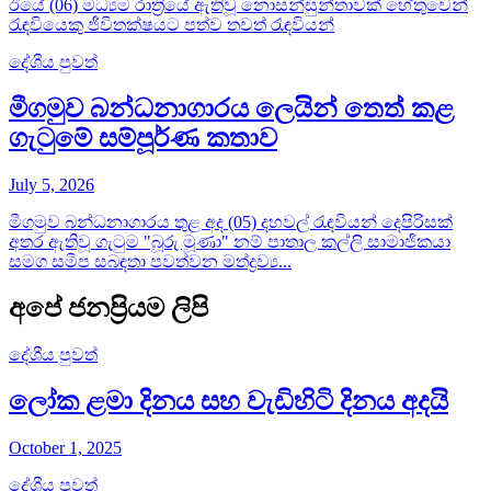
ඊයේ (06) මධ්‍යම රාත්‍රියේ ඇතිවූ නොසන්සුන්තාවක් හේතුවෙන්
රැඳවියෙකු ජීවිතක්ෂයට පත්ව තවත් රැඳවියන්
දේශීය පුවත්
මීගමුව බන්ධනාගාරය ලෙයින් තෙත් කළ
ගැටුමේ සම්පූර්ණ කතාව
July 5, 2026
මීගමුව බන්ධනාගාරය තුළ අද (05) දහවල් රැඳවියන් දෙපිරිසක්
අතර ඇතිවූ ගැටුම "බූරු මූණා" නම් පාතාල කල්ලි සාමාජිකයා
සමග සමීප සබඳතා පවත්වන මත්ද්‍රව්‍ය...
අපේ ජනප්‍රියම ලිපි
දේශීය පුවත්
ලෝක ළමා දිනය සහ වැඩිහිටි දිනය අදයි
October 1, 2025
දේශීය පුවත්