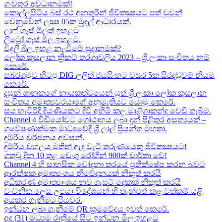
ගංවතුර අවධානමක්!
කොල්ලුපිටිය බස් රථ අනතුරින් ජීවිතක්‍ෂයට පත් වූවන්
වෙනුවෙන් ලක්‍ෂ 05ක​ මුදල් ආධාරයක්​.
ලාෆ් ගෑස් මිලත් ඉහළට​
ලිට්‍රෝ ගෑස් මිල​ ඉහළට​.
විදුලි බිල ඉහළ නැංවීමේ සූදානමක්?
ලෝක කුසලාන ක්‍රිකට් තරගාවලිය 2023 – ශ්‍රී ලංකා සංචිතය නම්
කෙරේ​.
සබරගමුව හිටපු DIG ලලිත් ජයසිංහට වසර 5ක සිරදඬුවම් නියම
කෙරේ.
දසුන් ශානකගේ නායකත්වයෙන් යුත් ශ්‍රී ලංකා ලෝක කුසලාන
සංචිතය අමාත්‍යවරයාගේ අනුමැතියට​ යොමු කෙරේ.
සය හැවිරිදි දියණියකට දිවි අහිමි කල මාළිගාකන්ද වෙඩි තැබීම​.
Channel 4 වීඩියෝවට ගෝඨාභය ලබා දුන් පිළිතුර අසත්‍යයක් –
ගවේෂණාත්මක මාධ්‍යවේදී ශ්‍රී ලාල් ප්‍රියන්ත මහතා.
දුම්රිය වර්ජනය අවසන්.
දුම්රිය වහලය මතින් ඇද​ වැටී තරුණයෙකු ජීවිතක්‍ෂයට​!
ගතවූ දින 10 තුළ ඩෙංගු රෝගීන් 900ක් වාර්තා වේ!
Channel 4 හි සාහසික චෝදනා තරයේ ප්‍රතික්ෂේප කරන බවට
ආරක්ෂක අමාත්‍යංශය නිවේදනයක් නිකුත් කරයි
අධිකරණ අමාත්‍යාංශය නව ගැසට් දෙකක් නිකුත් කරයි
වංචනික ලෙස උපයා විදේශයන් හි තැන්පත් කළ​ වත්කම් යළි
අයකර ගැනීමට පියවර​.
ඉන්ධන ලබා ගැනීමේ QR ක්‍රමවේදය ඉවත් කෙරේ.
අද (31) මධ්‍යම රාත්‍රියේ සිට ඉන්ධන මිල ඉහළට