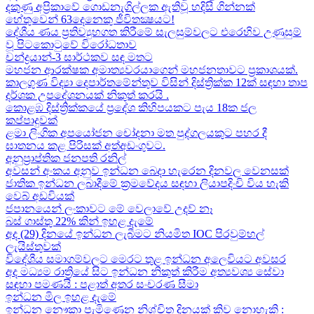
දකුණු අප්‍රිකාවේ ගොඩනැගිල්ලක ඇතිවූ හදිසි ගින්නක්
හේතුවෙන් 63දෙනෙකු ජීවිතක්‍ෂයට​!
දේශීය​ ණය ප්‍රතිව්‍යුහගත කිරීමේ සැලසුම්වලට එරෙහිව උණුසුම්
වූ පිටකොටුවේ විරෝධතාව
චන්ද්‍රයාන්-3 සාර්ථකව සඳ මතට​
මහජන ආරක්ෂක අමාත්‍යවරයාගෙන් මහජනතාවට ප්‍රකාශයක්.
කාලගුණ විද්‍යා දෙපාර්තමේන්තුව විසින් දිස්ත්‍රික්ක 12ක් සඳහා තාප
දර්ශක උපදේශනයක් නිකුත් කරයි .
කොළඹ දිස්ත්‍රික්කයේ ප්‍රදේශ කිහිපයකට පැය 18ක ජල
කප්පාදුවක්
ළමා ලිංගික අපයෝජන චෝදනා මත පුද්ගලයකුට පහර දී
ඝාතනය කළ පිරිසක් අත්අඩංගුවට.
අනුප්‍රාප්තික ජනපති රනිල්
අවසන් අංකය අනුව ඉන්ධන බෙදා හැරෙන දිනවල වෙනසක්
ජාතික ඉන්ධන ලබාදීමේ ක්‍රමවේදය සඳහා ලියාපදිංචි විය හැකි
වෙබ් අඩවියක්
ජපානයෙන් ලංකාවට මේ වෙලාවේ උදව් නෑ
බස් ගාස්තු 22% කින් ඉහළ දැමේ
අද (29) දිනයේ ඉන්ධන ලැබීමට නියමිත IOC පිරවුම්හල්
ලැයිස්තුවක්
විදේශීය සමාගම්වලට මෙරට තුළ ඉන්ධන අලෙවියට අවසර
අද මධ්‍යම රාත්‍රියේ සිට ඉන්ධන නිකුත් කිරීම අත්‍යවශ්‍ය සේවා
සඳහා පමණයි : පළාත් අතර සංචරණ සීමා
ඉන්ධන මිල ඉහළ දැමේ
ඉන්ධන නෞකා පැමිණෙන නිශ්චිත දිනයක් කිව නොහැකි :