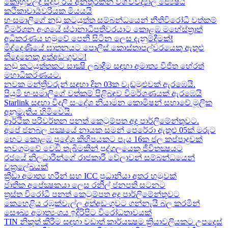
කොහුවලදී සිදුවූ රිය අනතුරකින් විශ්වවිද්‍යාල ජ්‍යෙෂ්ඨ
කථිකාචාර්‍යවරියක මියයයි
හංසමාලිගේ නඩු කටයුත්ත සම්බන්ධයෙන් නීතිවිරෝධී වත්කම්
විමර්ශන අංශයේ ස්ථානාධිපතිවරයාට කොළඹ මහේස්ත්‍රාත්
අධිකරණය හමුවේ පෙනී සිටින ලෙස දැනුම්දීමක්!
මිද්දෙණියේ ඝාතනයට පොලිස් කොස්තාපල්වරයෙකු ඇතුළු
තිදෙනෙකු අත්අඩංගුවට​!
නඩු කටයුත්තකට සාක්‍ෂි ලබාදීම සඳහා අමාත්‍ය විජිත හේරත්
මහාධිකරණයට​.
නවක මන්ත්‍රීවරුන් සඳහා දින 03ක වැඩමුළුවක් ඇරඹෙයි.
පියුමි හංසමාලිගේ වත්කම් පිළිබඳව විමර්ශණයක් ඇරඹෙයි
Starlink සඳහා විදුලි සංදේශ නියාමන කොමිෂන් සභාවේ මූලික
අනුමැතිය හිමිවෙයි.
ආර්ථික පරිවර්තන පනත් කෙටුම්පත අද පාර්ලිමේන්තුවට.
අපේ ජනබල පක්‍ෂයේ නායක සමන් පෙරේරා ඇතුළු 05ක් මරුට​
හෙට කොළඹ ප්‍රදේශ කිහිපයකට පැය 16ක ජල කප්පාදුවක්
නවගමුවේ වෙඩි තැබීමකින් පුද්ගලයෙකු ජීවිතක්‍ෂයට​
රජයේ නිලධාරීන්ගේ රාජකාරි වේලාවන් සම්බන්ධයෙන්
චක්‍රලේඛයක්
ක්‍රීඩා අමාත්‍ය හරීන් සහ​ ICC ප්‍රධානියා අතර හමුවක්
ජාතික අපේක්‍ෂකයා ලෙස රනිල් ජනපති සටනට​
ත්‍රස්ත විරෝධී පනත් කෙටුම්පත අද පාර්ලිමේන්තුවට​
කෙහෙළිය රඹුක්වැල්ල අත්අඩංගුවට ගන්නැයි බල කරමින්
සෞඛ්‍ය අමාත්‍යංශය ඉදිරිපිට විරෝධතාවයක්
TIN නිකුත් කිරීම සඳහා වඩාත් කාර්යක්‍ෂම ක්‍රියාවලියකට උපදෙස්