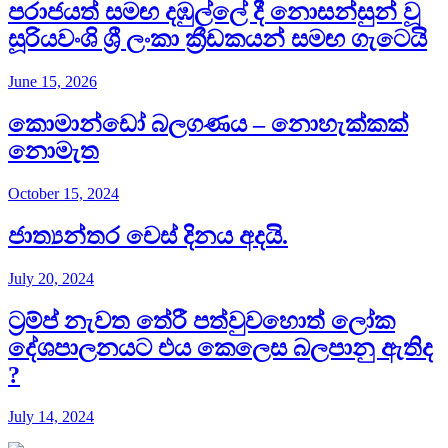
පරාජයත් සමඟ දඹුල්ලේ දී නොසන්සුන් වූ
සූරියවංශි ශ්‍රී ලංකා ක්‍රීඩකයන් සමඟ ගැටෙයි
June 15, 2026
කොමාන්ඩෝ බලගණය – නොහැක්කක්
නොමැත​
October 15, 2024
ජාත්‍යන්තර චෙස් දිනය අදයි.
July 20, 2024
ට්‍රම්ප් නැවත තේරී පත්වුවහොත් ලෝක
දේශපාලනයට එය කෙලෙස බලපානු ඇතිද​
?
July 14, 2024