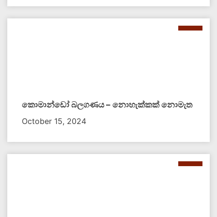
කොමාන්ඩෝ බලගණය – නොහැක්කක් නොමැත​
October 15, 2024