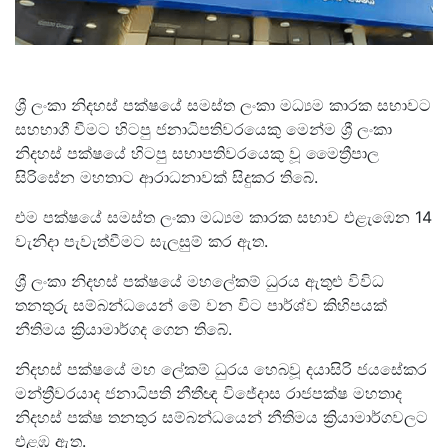
ශ්‍රී ලංකා නිදහස් පක්ෂයේ සමස්ත ලංකා මධ්‍යම කාරක සභාවට
සහභාගී වීමට හිටපු ජනාධිපතිවරයෙකු මෙන්ම ශ්‍රී ලංකා
නිදහස් පක්ෂයේ හිටපු සභාපතිවරයෙකු වූ මෛත්‍රීපාල
සිරිසේන මහතාට ආරාධනාවක් සිදුකර තිබේ.
එම පක්ෂයේ සමස්ත ලංකා මධ්‍යම කාරක සභාව එළැඹෙන 14
වැනිදා පැවැත්වීමට සැලසුම් කර ඇත.
ශ්‍රී ලංකා නිදහස් පක්ෂයේ මහලේකම් ධුරය ඇතුළු විවිධ
තනතුරු සම්බන්ධයෙන් මේ වන විට පාර්ශ්ව කිහිපයක්
නීතිමය ක්‍රියාමාර්ගද ගෙන තිබේ.
නිදහස් පක්ෂයේ මහ ලේකම් ධුරය හෙබවූ දයාසිරි ජයසේකර
මන්ත්‍රීවරයාද ජනාධිපති නීතීඥ විජේදාස රාජපක්ෂ මහතාද
නිදහස් පක්ෂ තනතුර සම්බන්ධයෙන් නීතිමය ක්‍රියාමාර්ගවලට
එළඹ ඇත.