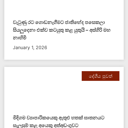
වැටුණු රට ගොඩනැගීමට ජාතිභේද පසෙකලා
සියලුදෙනා එක්ව කටයුතු කළ යුතුයි – අස්ගිරි මහ
නාහිමි
January 1, 2026
දේශීය පුවත්
මිදිගම ව්‍යාපාරිකයෙකු ඇතුළු හතක් ඝාතනයට
සැලසුම් කළ අයෙකු අත්අඩංගුවට