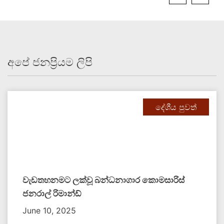
අපේ ජනප්‍රියම ලිපි
දේශීය පුවත්
වැඩතහනමට ලක්වූ බන්ධනාගාර කොමසාරිස්
ජනරාල් රිමාන්ඩ්
June 10, 2025