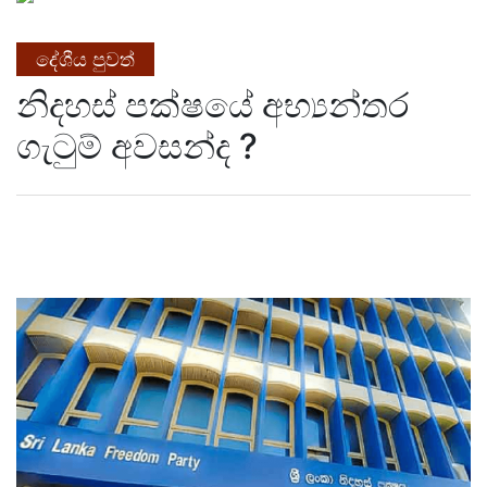
දේශීය පුවත්
නිදහස් පක්ෂයේ අභ්‍යන්තර
ගැටුම් අවසන්ද ?