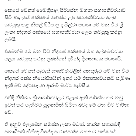
කෙසේ වෙතත් මෛත්‍රීපාල සිරිසේන මහතා සභාපතිවරයාව
සිටි කාලයේ පක්ෂයේ ජ්‍යෙෂ්ඨ උප සභාපතිවරයා ලෙස
කටයුතු කළ නිමල් සිරිපාල ද සිල්වා මහතා මේ වන විට ශ්‍රී
ලංකා නිදහස් පක්ෂයේ සභාපතිවරයා ලෙස කටයුතු කරනු
ලබයි.
එමෙන්ම මේ වන විට නිදහස් පක්ෂයේ මහ ලේකම්වරයා
ලෙස කටයුතු කරනු ලබන්නේ දුමින්ද දිසානායක මහතායි.
කෙසේ වෙතත් පැවැති සාකච්ඡාවලින් අනතුරුව මේ වන විට
නිදහස් පක්ෂ නියෝජිතයින් අතර යම් එකඟතාවයකට පැමිණ
ඇති බව දේශපාලන ආරංචි මාර්ග පැවසීය.
එහිදී නීතිමය ක්‍රියාමාර්ගවලට එළැඹ ඇති පාර්ශ්ව එම නඩු
ඉවත් කර ගැනීමට සූදානමින් සිටින බවද මේ වන විට වාර්තා
වේ.
ඒ අනුව එළැඹෙන සමස්ත ලංකා මධ්‍යම කාරක සභාවේදී
ජනාධිපති නීතීඥ විජේදාස රාජපක්ෂ මහතාට පක්ෂයේ