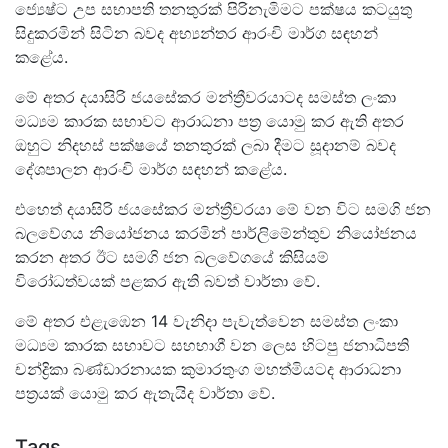
ජ්‍යෙෂ්ට උප සභාපති තනතුරක් පිරිනැමිමට පක්ෂය කටයුතු
සිදුකරමින් සිටින බවද අභ්‍යන්තර ආරංචි මාර්ග සඳහන්
කළේය.
මේ අතර දයාසිරි ජයසේකර මන්ත්‍රීවරයාටද සමස්ත ලංකා
මධ්‍යම කාරක සභාවට ආරාධනා පත්‍ර යොමු කර ඇති අතර
ඔහුට නිදහස් පක්ෂයේ තනතුරක් ලබා දීමට සූදානම් බවද
දේශපාලන ආරංචි මාර්ග සඳහන් කළේය.
එහෙත් දයාසිරි ජයසේකර මන්ත්‍රීවරයා මේ වන විට සමගි ජන
බලවේගය නියෝජනය කරමින් පාර්ලිමේන්තුව නියෝජනය
කරන අතර ඊට සමගි ජන බලවේගයේ කිසියම්
විරෝධත්වයක් පළකර ඇති බවත් වාර්තා වේ.
මේ අතර එළැඹෙන 14 වැනිදා පැවැත්වෙන සමස්ත ලංකා
මධ්‍යම කාරක සභාවට සහභාගී වන ලෙස හිටපු ජනාධිපති
චන්ද්‍රිකා බණ්ඩාරනායක කුමාරතුංග මහත්මියටද ආරාධනා
පත්‍රයක් යොමු කර ඇතැයිද වාර්තා වේ.
Tags