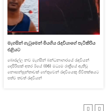
මැගසින් ගැටුමෙන් මියගිය රැඳවියාගේ පැටිකිරිය
එළියට
බොරැල්ල නව මැගසින් බන්ධනාගාරයේ රැඳවියන්
දෙපිරිසක් අතර ඊයේ (06) මධ්‍යම රාත්‍රියේ ඇතිවූ
නොසන්සුන්තාවක් හේතුවෙන් රැඳවියෙකු ජීවිතක්ෂයට
පත්ව තවත් රැඳවියන්