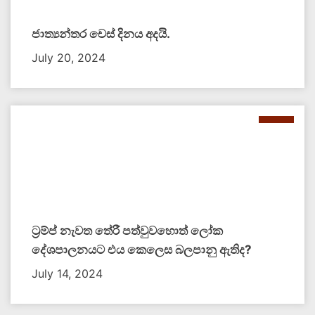
ජාත්‍යන්තර චෙස් දිනය අදයි.
July 20, 2024
ට්‍රම්ප් නැවත තේරී පත්වුවහොත් ලෝක
දේශපාලනයට එය කෙලෙස බලපානු ඇතිද​?
July 14, 2024