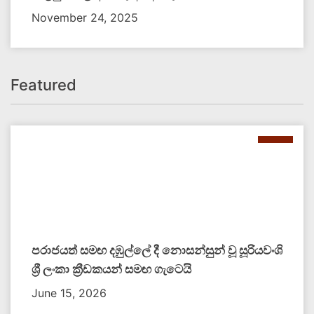
November 24, 2025
Featured
පරාජයත් සමඟ දඹුල්ලේ දී නොසන්සුන් වූ සූරියවංශි
ශ්‍රී ලංකා ක්‍රීඩකයන් සමඟ ගැටෙයි
June 15, 2026