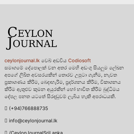
ceylonjournal.lk
වෙබ් අඩවිය
Codiosoft
සමාගමේ දේපොලක් වන අතර මෙහි අඩංගු සියලුම ලේඛන
අපගේ ලිඛිත අවසරයකින් තොරව උපුටා ගැනීම, නැවත
ප්‍රකාශණය කිරීම, බෙදාහැරීම, ප්‍රදර්ශනය කිරීම, විකාශනය
කිරීම ඇතුළුව කුමන අයුරකින් හෝ භාවිත කිරීම බුද්ධිමය
දේපල පනත යටතේ සිරදඬුවම් ලැබිය හැකි අපරාධයකි.
(+94)766888735
info@ceylonjournal.lk
/CeylonJournalSriLanka