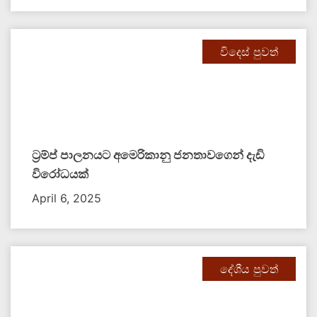
විදෙස් පුවත්
ට්‍රම්ප් පාලනයට අමෙරිකානු ජනතාවගෙන් දැඩි
විරෝධයක්
April 6, 2025
දේශීය පුවත්