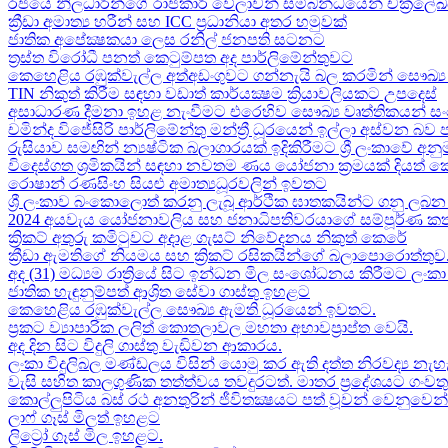
රජයේ නිලධාරීන්ගේ රාජකාරි වේලාවන් සම්බන්ධයෙන් චක්‍රලේ
ක්‍රීඩා අමාත්‍ය හරීන් සහ​ ICC ප්‍රධානියා අතර හමුවක්
ජාතික අපේක්‍ෂකයා ලෙස රනිල් ජනපති සටනට​
ත්‍රස්ත විරෝධී පනත් කෙටුම්පත අද පාර්ලිමේන්තුවට​
කෙහෙළිය රඹුක්වැල්ල අත්අඩංගුවට ගන්නැයි බල කරමින් සෞඛ්‍ය 
TIN නිකුත් කිරීම සඳහා වඩාත් කාර්යක්‍ෂම ක්‍රියාවලියකට උපදෙස්
අසාධාරණ දීමනා ඉහළ නැංවීමට එරෙහිව සෞඛ්‍ය වෘත්තිකයන් සං
චමින්ද විජේසිරි පාර්ලිමේන්තු මන්ත්‍රී ධූරයෙන් ඉල්ලා අස්වන බව
රුසියාව සමඟින් න්‍යෂ්ටික බලාගාරයක් ඉදිකිරීමට ශ්‍රී ලංකාවේ අනු
විදෙස්ගත ශ්‍රමිකයින් සඳහා නවතම ණය යෝජනා ක්‍රමයක් දියත් 
රොෂාන් රණසිංහ සියළු අමාත්‍යධූරවලින් ඉවතට​
ශ්‍රී ලංකාව බංකොලොත් කරනු ලැබූ ආර්ථික ඝාතකයින්ට ගනු ලබන 
2024 අයවැය යෝජනාවලිය​ සහ ජනාධිපතිවරයාගේ සම්පූර්ණ කත
ක්‍රිකට් අතුරු කමිටුවට අදාළ ගැසට් නිවේදනය නිකුත් කෙරේ
ක්‍රීඩා ඇමතිගේ නියමය​ සහ ක්‍රිකට් රසිකයින්ගේ බලාපොරොත්තුව
අද (31) මධ්‍යම රාත්‍රියේ සිට ඉන්ධන මිල සංශෝධනය කිරීමට ලං
ජාතික හැඳුනුම්පත් ආශ්‍රිත සේවා ගාස්තු ඉහළට
කෙහෙළිය රඹුක්වැල්ල සෞඛ්‍ය ඇමති ධූරයෙන් ඉවතට​.
ප්‍රකට ව්‍යාපාරික ලලිත් කොතලාවල මහතා අභාවප්‍රාප්ත වෙයි.
අද දින​ සිට විදුලි ගාස්තු වැඩිවන ආකාරය​.
ලංකා විදුලිබල මණ්ඩලය විසින් යොමු කර ඇති දත්ත නිරවද්‍ය නැ
වැසි සහිත කාලගුණික තත්ත්වය තවදුරටත්. මාතර ප්‍රදේශයට ගංව
කොල්ලුපිටිය බස් රථ අනතුරින් ජීවිතක්‍ෂයට පත් වූවන් වෙනුවෙන් ල
ලාෆ් ගෑස් මිලත් ඉහළට​
ලිට්‍රෝ ගෑස් මිල​ ඉහළට​.