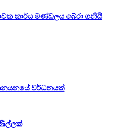
ාවක කාර්ය මණ්ඩලය බේරා ගනියි
න ආනයනයේ වර්ධනයක්
ණිල්ලක්