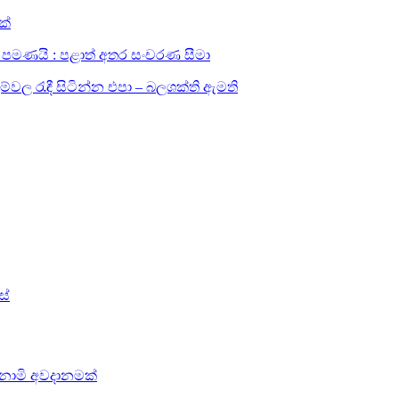
ක්
සඳහා පමණයි : පළාත් අතර සංචරණ සීමා
ල රැඳී සිටින්න එපා – බලශක්ති ඇමති
ස්
සුනාමි අවදානමක්