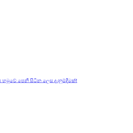
හමුවේ පෙනී සිටින ලෙස දැනුම්දීමක්!