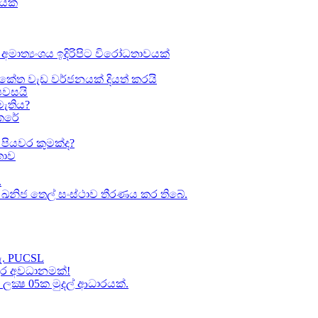
ඛයක්
අමාත්‍යංශය ඉදිරිපිට විරෝධතාවයක්
කේත වැඩ වර්ජනයක් දියත් කරයි
 පවසයි
මැතිය?
කෙරේ
පියවර කුමක්ද​?
ාව​
.
කා ඛනිජ තෙල් සංස්ථාව තීරණය කර තිබේ.
හැ. PUCSL
තුර අවධානමක්!
ක්‍ෂ 05ක​ මුදල් ආධාරයක්​.