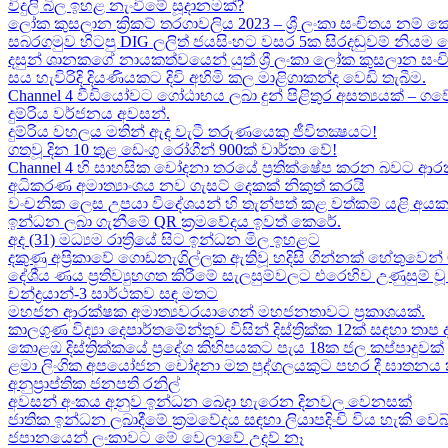
විදුලි බිල ඉහළ නැංවීමේ සූදානමක්?
ලෝක කුසලාන ක්‍රිකට් තරගාවලිය 2023 – ශ්‍රී ලංකා සංචිතය නම් කෙ
සබරගමුව හිටපු DIG ලලිත් ජයසිංහට වසර 5ක සිරදඬුවම් නියම 
දසුන් ශානකගේ නායකත්වයෙන් යුත් ශ්‍රී ලංකා ලෝක කුසලාන සං
සය හැවිරිදි දියණියකට දිවි අහිමි කල මාළිගාකන්ද වෙඩි තැබීම​.
Channel 4 වීඩියෝවට ගෝඨාභය ලබා දුන් පිළිතුර අසත්‍යයක් – ගවේෂණා
දුම්රිය වර්ජනය අවසන්.
දුම්රිය වහලය මතින් ඇද​ වැටී තරුණයෙකු ජීවිතක්‍ෂයට​!
ගතවූ දින 10 තුළ ඩෙංගු රෝගීන් 900ක් වාර්තා වේ!
Channel 4 හි සාහසික චෝදනා තරයේ ප්‍රතික්ෂේප කරන බවට ආරක
අධිකරණ අමාත්‍යාංශය නව ගැසට් දෙකක් නිකුත් කරයි
වංචනික ලෙස උපයා විදේශයන් හි තැන්පත් කළ​ වත්කම් යළි අයක
ඉන්ධන ලබා ගැනීමේ QR ක්‍රමවේදය ඉවත් කෙරේ.
අද (31) මධ්‍යම රාත්‍රියේ සිට ඉන්ධන මිල ඉහළට
දකුණු අප්‍රිකාවේ ගොඩනැගිල්ලක ඇතිවූ හදිසි ගින්නක් හේතුවෙන් 
දේශීය​ ණය ප්‍රතිව්‍යුහගත කිරීමේ සැලසුම්වලට එරෙහිව උණුසුම
චන්ද්‍රයාන්-3 සාර්ථකව සඳ මතට​
මහජන ආරක්ෂක අමාත්‍යවරයාගෙන් මහජනතාවට ප්‍රකාශයක්.
කාලගුණ විද්‍යා දෙපාර්තමේන්තුව විසින් දිස්ත්‍රික්ක 12ක් සඳහා ත
කොළඹ දිස්ත්‍රික්කයේ ප්‍රදේශ කිහිපයකට පැය 18ක ජල කප්පාදුවක්
ළමා ලිංගික අපයෝජන චෝදනා මත පුද්ගලයකුට පහර දී ඝාතනය කළ
අනුප්‍රාප්තික ජනපති රනිල්
අවසන් අංකය අනුව ඉන්ධන බෙදා හැරෙන දිනවල වෙනසක්
ජාතික ඉන්ධන ලබාදීමේ ක්‍රමවේදය සඳහා ලියාපදිංචි විය හැකි වෙබ
ජපානයෙන් ලංකාවට මේ වෙලාවේ උදව් නෑ