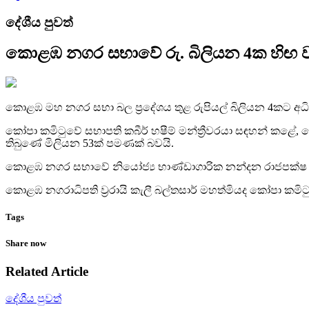
දේශීය පුවත්
කොළඹ නගර සභාවේ රු. බිලියන 4ක හිඟ ව
කොළඹ මහ නගර සභා බල ප්‍රදේශය තුළ රුපියල් බිලියන 4කට අ
කෝපා කමිටුවේ සභාපති කබීර් හෂීම් මන්ත්‍රීවරයා සඳහන් කළේ,
තිබුණේ මිලියන 53ක් පමණක් බවයි.
කොළඹ නගර සභාවේ නියෝජ්‍ය භාණ්ඩාගාරික නන්දන රාජපක්ෂ මහතා
කොළඹ නගරාධිපති ව්‍රරායි කැලී බල්තසාර් මහත්මියද කෝපා කමිටු
Tags
Share now
Related Article
දේශීය පුවත්