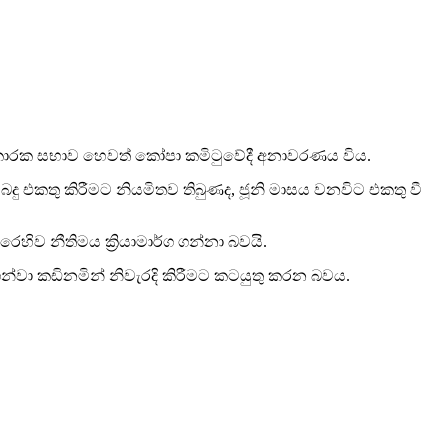
ඳ කාරක සභාව හෙවත් කෝපා කමිටුවේදී අනාවරණය විය.
දු එකතු කිරීමට නියමිතව තිබුණද, ජූනි මාසය වනවිට එකතු වී
ිව නීතිමය ක්‍රියාමාර්ග ගන්නා බවයි.
 ගන්වා කඩිනමින් නිවැරදි කිරීමට කටයුතු කරන බවය.