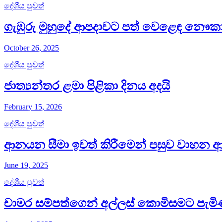
දේශීය පුවත්
ගැඹුරු මුහුදේ ආපදාවට පත් වෙළෙඳ නෞක
October 26, 2025
දේශීය පුවත්
ජාත්‍යන්තර ළමා පිළිකා දිනය අදයි
February 15, 2026
දේශීය පුවත්
ආනයන සීමා ඉවත් කිරීමෙන් පසුව වාහ
June 19, 2025
දේශීය පුවත්
චාමර සම්පත්ගෙන් අල්ලස් කොමිසමට පැමි