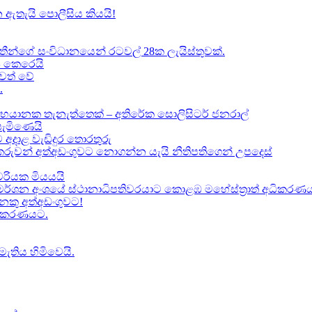
 ඇතැයි පොලීසිය කියයි!
ාතීන්ගේ සංවිධානයෙන් රටවල් 28ක ලැයිස්තුවක්.
ේප කෙරෙයි
වත් වේ
.
භයානක තැනැත්තෙක් – අතිරේක සොලිසිටර් ජනරාල්
පැමිණෙයි
 අදාළ වැඩිදුර තොරතුරු
කකරුවන් අත්අඩංගුවට නොගන්න යැයි නීතිපතිගෙන් උපදෙස්
‍යවරියක මියයයි
මර්ශන අංශයේ ස්ථානාධිපතිවරයාට කොළඹ මහේස්ත්‍රාත් අධිකරණය 
කු අත්අඩංගුවට​!
ධිකරණයට​.
මැතිය හිමිවෙයි.