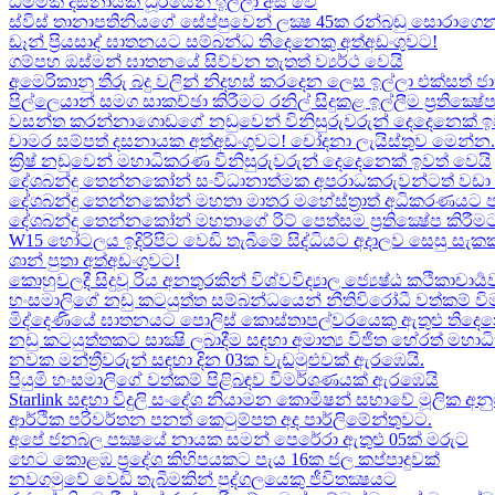
ධම්මික දසනායක ධූරයෙන් ඉල්ලා අස් වේ
ස්විස් තානාපතිනියගේ සේප්පුවෙන් ලක්‍ෂ 45ක රන්බඩු සොරාගෙන
ඩෑන් ප්‍රියසාද් ඝාතනයට සම්බන්ධ තිදෙනෙකු අත්අඩංගුවට​!
ගම්පහ ඔස්මන් ඝාතනයේ සිව්වන තැතත් ව්‍යර්ථ වෙයි
අමෙරිකානු තීරු බදු වලින් නිදහස් කරදෙන ලෙස ඉල්ලා එක්සත් ජ
පිල්ලෙයාන් සමග සාකච්ඡා කිරීමට රනිල් සිදුකළ ඉල්ලීම ප්‍රතික්‍ෂ
වසන්ත කරන්නාගොඩගේ නඩුවෙන් විනිසුරුවරුන් දෙදෙනෙක් ඉ
චාමර සම්පත් දසනායක අත්අඩංගුවට​! චෝදනා ලැයිස්තුව මෙන්න​.
ක්‍රිෂ් නඩුවෙන් මහාධිකරණ විනිසුරුවරුන් දෙදෙනෙක් ඉවත් වෙයි
දේශබන්දු තෙන්නකෝන් සංවිධානාත්මක අපරාධකරුවන්ටත් වඩා 
දේශබන්දු තෙන්නකෝන් මහතා මාතර මහේස්ත්‍රාත් අධිකරණයට 
දේශබන්දු තෙන්නකෝන් මහතාගේ රිට් පෙත්සම ප්‍රතික්‍ෂේප කිරීමට
W15 හෝටලය ඉදිරිපිට වෙඩි තැබීමේ සිද්ධියට අදාලව​ සෙසු සැ
ශාන් පුතා අත්අඩංගුවට!
කොහුවලදී සිදුවූ රිය අනතුරකින් විශ්වවිද්‍යාල ජ්‍යෙෂ්ඨ කථිකාචාර්
හංසමාලිගේ නඩු කටයුත්ත සම්බන්ධයෙන් නීතිවිරෝධී වත්කම් වි
මිද්දෙණියේ ඝාතනයට පොලිස් කොස්තාපල්වරයෙකු ඇතුළු තිදෙනෙ
නඩු කටයුත්තකට සාක්‍ෂි ලබාදීම සඳහා අමාත්‍ය විජිත හේරත් මහා
නවක මන්ත්‍රීවරුන් සඳහා දින 03ක වැඩමුළුවක් ඇරඹෙයි.
පියුමි හංසමාලිගේ වත්කම් පිළිබඳව විමර්ශණයක් ඇරඹෙයි
Starlink සඳහා විදුලි සංදේශ නියාමන කොමිෂන් සභාවේ මූලික අනු
ආර්ථික පරිවර්තන පනත් කෙටුම්පත අද පාර්ලිමේන්තුවට.
අපේ ජනබල පක්‍ෂයේ නායක සමන් පෙරේරා ඇතුළු 05ක් මරුට​
හෙට කොළඹ ප්‍රදේශ කිහිපයකට පැය 16ක ජල කප්පාදුවක්
නවගමුවේ වෙඩි තැබීමකින් පුද්ගලයෙකු ජීවිතක්‍ෂයට​