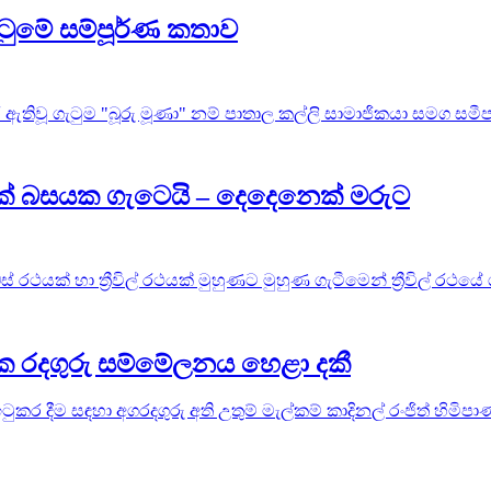
ටුමේ සම්පූර්ණ කතාව
ඇතිවූ ගැටුම "බූරු මූණා" නම් පාතාල කල්ලි සාමාජිකයා සමග සමීප ස
ථයක් බසයක ගැටෙයි – දෙදෙනෙක් මරුට
 රථයක් හා ත්‍රීවිල් රථයක් මුහුණට මුහුණ ගැටීමෙන් ත්‍රීවිල් රථයේ
ලික රදගුරු සම්මේලනය හෙළා දකී
 ඉටුකර දීම සඳහා අගරදගුරු අති උතුම් මැල්කම් කාදිනල් රංජිත් හිම