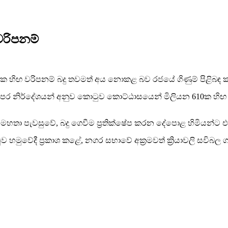
රිපනම්
ධික හිඟ වරිපනම් බදු තවමත් අය නොකළ බව රජයේ ගිණුම් පිළිබ
 පෙර නිර්දේශයන් අනුව කොටුව කොට්ඨාසයෙන් මිලියන 610ක හිඟ බ
 පැවසුවේ, බදු ගෙවීම ප්‍රතික්ෂේප කරන දේපොළ හිමියන්ට එරෙහ
ව හමුවේදී ප්‍රකාශ කළේ, නගර සභාවේ අක්‍රමවත් ක්‍රියාවලි සවිබල