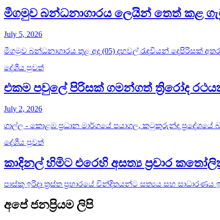
මීගමුව බන්ධනාගාරය ලෙයින් තෙත් කළ ගැ
July 5, 2026
මීගමුව බන්ධනාගාරය තුළ අද (05) දහවල් රැඳවියන් දෙපිරිසක් අතර 
දේශීය පුවත්
එකම පවුලේ පිරිසක් ගමන්ගත් ත්‍රිරෝද ර
July 2, 2026
ගාල්ල - කොළඹ ප්‍රධාන මාර්ගයේ පයාගල, කටුකුරුන්ද ප්‍රදේශයේ බස්
දේශීය පුවත්
කාදිනල් හිමිට එරෙහි අසත්‍ය ප්‍රචාර කතෝ
පාස්කු ඉරිදා ත්‍රස්ත ප්‍රහාරයේ වින්දිතයන්ට සත්‍යය සහ සාධාරණය
අපේ ජනප්‍රියම ලිපි