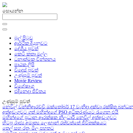
සොයන්න
මුල් පිටුව
ආර්ථික දියුනුවට
දේශීය පුවත්
කෙටි කතා මල්ල
ධනාත්මක චින්තනය
පාඨක ලිපි
විදෙස් පුවත්
උණුසුම් පුවත්
Movie Review
විශේෂාංග
එදිනෙදා ජීවිතය
උණුසුම් පුවත්
නෙවිල් වන්නිආරච්චි ඔක්තෝබර් 17 වැනිදා දක්වා රක්ෂිත බන
අත්අඩංගුවට ගත් මහින්දගේ PSO අධිකරණයට රැගෙන එයි
මහින්දගේ ප්‍රධාන ආරක්ෂක නිලධාරී නෙවිල් අත්අඩංගුවට
හිටපු රාජ්‍ය අමාත්‍ය ලොහාන් රත්වත්තේ ජීවිතක්ෂයට
තෙල් සහ රත්‍රං මිල පහතට