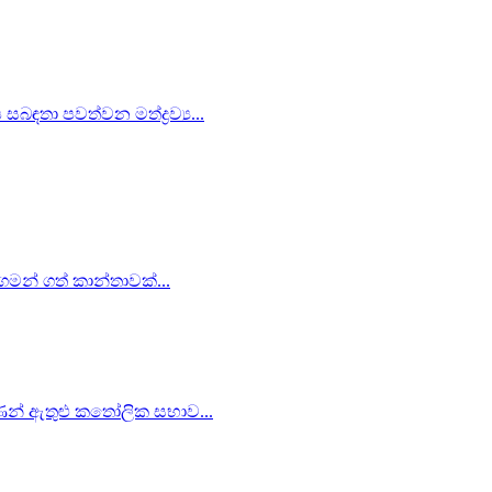
බඳතා පවත්වන මත්ද්‍රව්‍ය...
 ගමන් ගත් කාන්තාවක්...
ිපාණන් ඇතුළු කතෝලික සභාව...