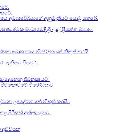
රේ​.
කෙරේ.
චිතය අමාත්‍යවරයාගේ අනුමැතියට​ යොමු කෙරේ.
ත්මක මාධ්‍යවේදී ශ්‍රී ලාල් ප්‍රියන්ත මහතා.
්ෂක අමාත්‍යංශය නිවේදනයක් නිකුත් කරයි
ර ගැනීමට පියවර​.
63දෙනෙකු ජීවිතක්‍ෂයට​!
් වූ පිටකොටුවේ විරෝධතාව
ාප දර්ශක උපදේශනයක් නිකුත් කරයි .
 පිරිසක් අත්අඩංගුවට.
් අඩවියක්