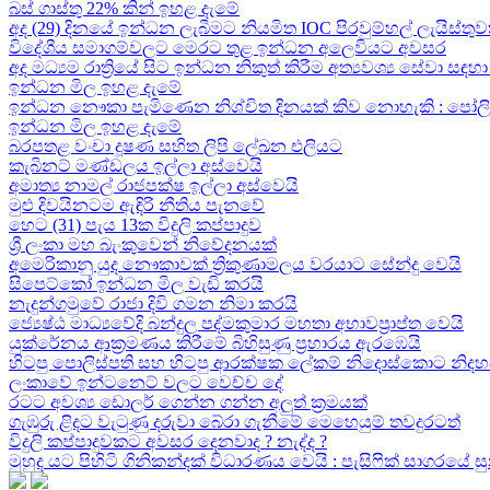
බස් ගාස්තු 22% කින් ඉහළ දැමේ
අද (29) දිනයේ ඉන්ධන ලැබීමට නියමිත IOC පිරවුම්හල් ලැයිස්තුව
විදේශීය සමාගම්වලට මෙරට තුළ ඉන්ධන අලෙවියට අවසර
අද මධ්‍යම රාත්‍රියේ සිට ඉන්ධන නිකුත් කිරීම අත්‍යවශ්‍ය සේවා 
ඉන්ධන මිල ඉහළ දැමේ
ඉන්ධන නෞකා පැමිණෙන නිශ්චිත දිනයක් කිව නොහැකි : පෝලිම්ව
ඉන්ධන මිල ඉහළ දැමේ
බරපතළ වංචා දූෂණ සහිත ලිපි ලේඛන එලියට
කැබිනට් මණ්ඩලය ඉල්ලා අස්වෙයි
අමාත්‍ය නාමල් රාජපක්ෂ ඉල්ලා අස්වෙයි
මුළු දිවයිනටම ඇඳිරි නීතිය පැනවේ
හෙට (31) පැය 13ක විදුලි කප්පාදුව
ශ්‍රී ලංකා මහ බැංකුවෙන් නිවේදනයක්
අමෙරිකානු යුද නෞකාවක් ත්‍රිකුණාමලය වරයාට සේන්දු වෙයි
සිපෙට්කෝ ඉන්ධන මිල වැඩි කරයි
නැදුන්ගමුවේ රාජා දිවි ගමන නිමා කරයි
ජ්‍යෙෂ්ඨ මාධ්‍යවේදි බන්දුල පද්මකුමාර මහතා අභාවප්‍රාප්ත වෙයි
යුක්රේනය ආක්‍රමණය කිරීමේ බිහිසුණු ප්‍රහාරය ඇරඹෙයි
හිටපු පොලිස්පති සහ හිටපු ආරක්ෂක ලේකම් නිදොස්කොට නිදහ
ලංකාවේ ඉන්ටනෙට් වලට වෙච්ච දේ
රටට අවශ්‍ය ඩොලර් ගෙන්න ගන්න අලුත් ක්‍රමයක්
ගැඹුරු ළිදට වැටුණු දරුවා බේරා ගැනීමේ මෙහෙයුම් තවදුරටත්
විදුලි කප්පාදුවකට අවසර දෙනවාද ? නැද්ද ?
මුහුද යට පිහිටි ගිනිකන්දක් විධාරණය වෙයි : පැසිෆික් සාගරයේ 