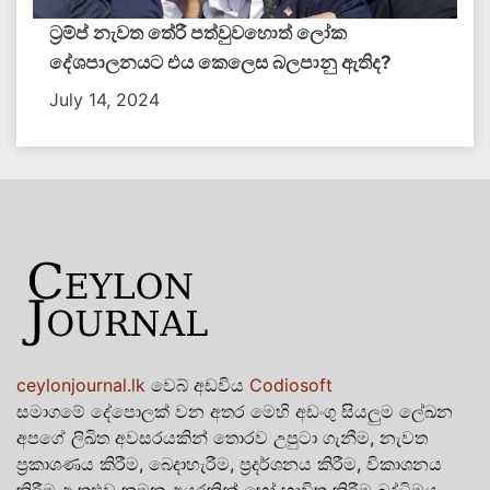
ට්‍රම්ප් නැවත තේරී පත්වුවහොත් ලෝක
දේශපාලනයට එය කෙලෙස බලපානු ඇතිද​?
July 14, 2024
ceylonjournal.lk
වෙබ් අඩවිය
Codiosoft
සමාගමේ දේපොලක් වන අතර මෙහි අඩංගු සියලුම ලේඛන
අපගේ ලිඛිත අවසරයකින් තොරව උපුටා ගැනීම, නැවත
ප්‍රකාශණය කිරීම, බෙදාහැරීම, ප්‍රදර්ශනය කිරීම, විකාශනය