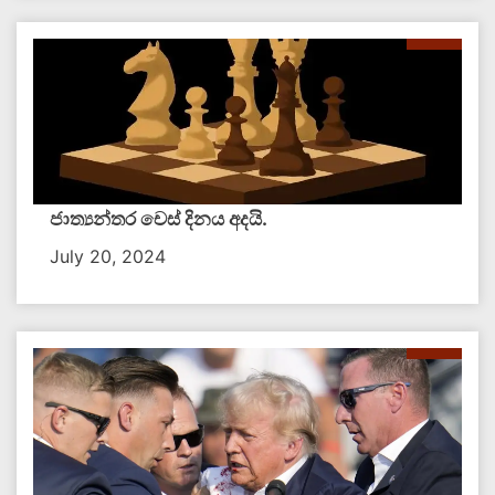
ජාත්‍යන්තර චෙස් දිනය අදයි.
July 20, 2024