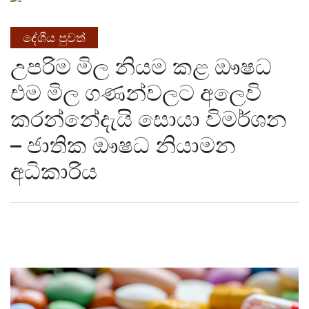
දේශීය පුවත්
උපරිම මිල නියම කළ ඖෂධ
එම මිල ගණන්වලට අලෙවි
කරන්නේදැයි සොයා විමර්ශන
– ජාතික ඖෂධ නියාමන
අධිකාරිය