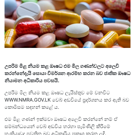
උපරිම මිළ නියම කළ ඖෂධ එම මිල ගණන්වලට අලෙවි
කරන්නේදැයි සොයා විමර්ශන ආරම්භ කරන බව ජාතික ඖෂධ
නියාමන අධිකාරිය පවසයි.
උපරිම මිල නියම කළ ඖෂධ ලැයිස්තුව මේ වනවිට
WWW.NMRA.GOV.LK වෙබ් අඩවියේ ප්‍රදර්ශනය කර ඇති බව
කොමිසම සඳහන් කළේ ය.
එම මිළ ගණන් ඉක්මවා ඖෂධ අලෙවි කරන්නේ නම් ඒ
සම්බන්ධයෙන් වෙබ් අඩවිය හරහා පැමිණිලි කිරීමේ
හැකියාවද පවතින බව අධිකාරිය ප්‍රකාශ කරන ලදි.