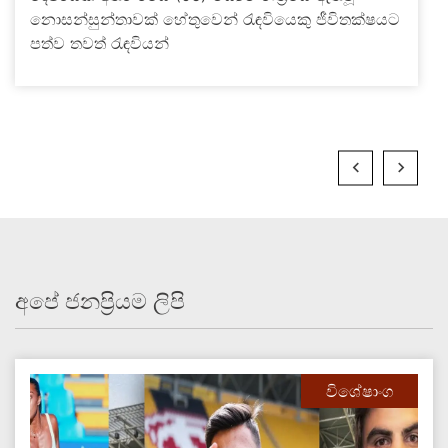
නොසන්සුන්තාවක් හේතුවෙන් රැඳවියෙකු ජීවිතක්ෂයට
පත්ව තවත් රැඳවියන්
අපේ ජනප්‍රියම ලිපි
විශේෂාංග