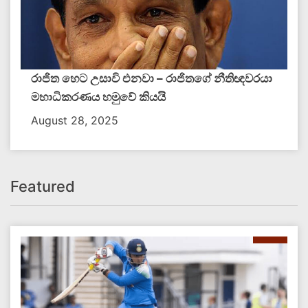
රාජිත හෙට උසාවි එනවා – රාජිතගේ නීතිඥවරයා
මහාධිකරණය හමුවේ කියයි
August 28, 2025
Featured