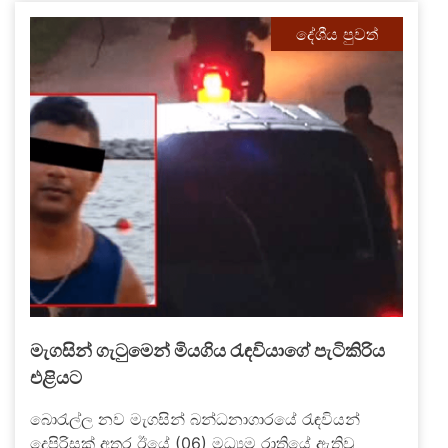
දේශීය පුවත්
මැගසින් ගැටුමෙන් මියගිය රැඳවියාගේ පැටිකිරිය
එළියට
බොරැල්ල නව මැගසින් බන්ධනාගාරයේ රැඳවියන්
දෙපිරිසක් අතර ඊයේ (06) මධ්‍යම රාත්‍රියේ ඇතිවූ