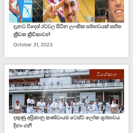
දැනට විදෙස් රටවල සිටින ලාංකික​ සම්භවයක් සහිත
ක්‍රීඩක ක්‍රීඩිකාවන්
October 31, 2023
විශේෂාංග
දකුණු අප්‍රිකානු කණ්ඩායම ටෙස්ට් ලෝක ශූරතාවය
දිනා ගනී