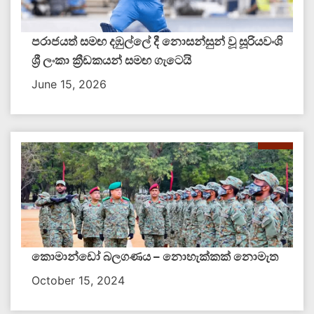
පරාජයත් සමඟ දඹුල්ලේ දී නොසන්සුන් වූ සූරියවංශි
ශ්‍රී ලංකා ක්‍රීඩකයන් සමඟ ගැටෙයි
June 15, 2026
කොමාන්ඩෝ බලගණය – නොහැක්කක් නොමැත​
October 15, 2024