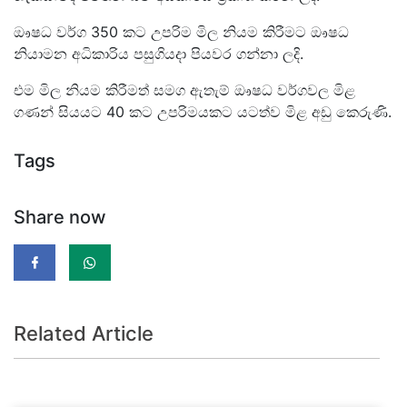
ඖෂධ වර්ග 350 කට උපරිම මිල නියම කිරීමට ඖෂධ
නියාමන අධිකාරිය පසුගියදා පියවර ගන්නා ලදි.
එම මිල නියම කිරීමත් සමග ඇතැම් ඖෂධ වර්ගවල මිළ
ගණන් සියයට 40 කට උපරිමයකට යටත්ව මිළ අඩු කෙරුණි.
Tags
Share now
Related Article