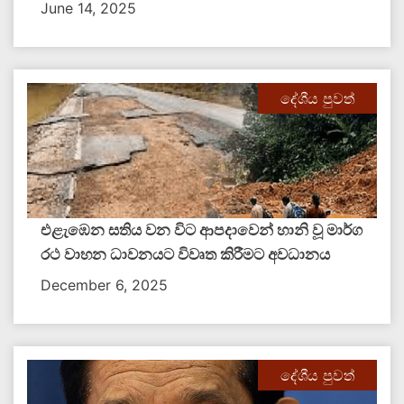
June 14, 2025
දේශීය පුවත්
එළැඹෙන සතිය වන විට ආපදාවෙන් හානි වූ මාර්ග
රථ වාහන ධාවනයට විවෘත කිරීමට අවධානය
December 6, 2025
දේශීය පුවත්