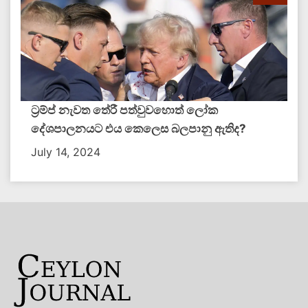
ට්‍රම්ප් නැවත තේරී පත්වුවහොත් ලෝක
දේශපාලනයට එය කෙලෙස බලපානු ඇතිද​?
July 14, 2024