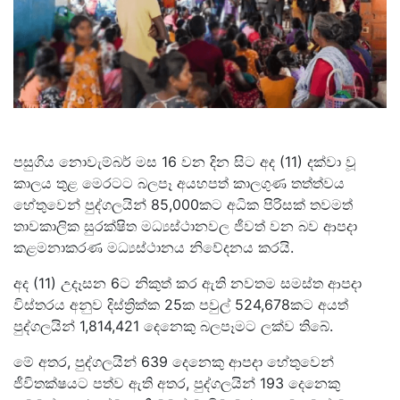
පසුගිය නොවැම්බර් මස 16 වන දින සිට අද (11) දක්වා වූ
කාලය තුළ මෙරටට බලපෑ අයහපත් කාලගුණ තත්ත්වය
හේතුවෙන් පුද්ගලයින් 85,000කට අධික පිරිසක් තවමත්
තාවකාලික සුරක්ෂිත මධ්‍යස්ථානවල ජීවත් වන බව ආපදා
කළමනාකරණ මධ්‍යස්ථානය නිවේදනය කරයි.
අද (11) උදෑසන 6ට නිකුත් කර ඇති නවතම සමස්ත ආපදා
විස්තරය අනුව දිස්ත්‍රික්ක 25ක පවුල් 524,678කට අයත්
පුද්ගලයින් 1,814,421 දෙනෙකු බලපෑමට ලක්ව තිබේ.
මේ අතර, පුද්ගලයින් 639 දෙනෙකු ආපදා හේතුවෙන්
ජීවිතක්ෂයට පත්ව ඇති අතර, පුද්ගලයින් 193 දෙනෙකු