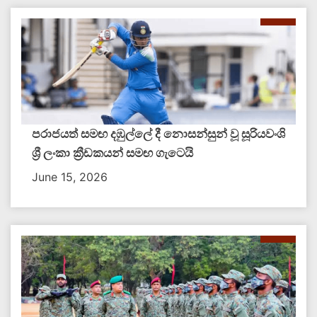
පරාජයත් සමඟ දඹුල්ලේ දී නොසන්සුන් වූ සූරියවංශි
ශ්‍රී ලංකා ක්‍රීඩකයන් සමඟ ගැටෙයි
June 15, 2026