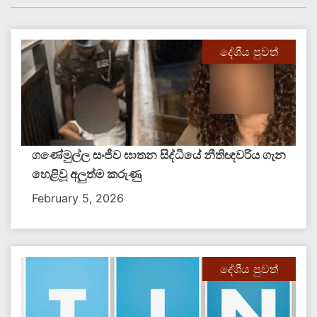
දේශීය පුවත්
ගණේමුල්ල සංජීව ඝාතන සිද්ධියේ නීතිඥවරිය ගැන
හෙළිවූ අලුත්ම කරුණු
February 5, 2026
දේශීය පුවත්