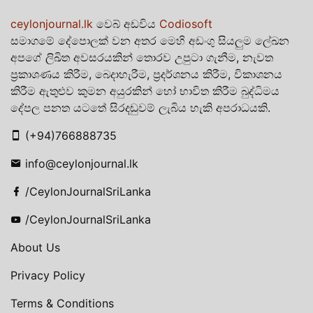
ceylonjournal.lk
වෙබ් අඩවිය
Codiosoft
සමාගමේ දේපොලක් වන අතර මෙහි අඩංගු සියලුම ලේඛන
අපගේ ලිඛිත අවසරයකින් තොරව උපුටා ගැනීම, නැවත
ප්‍රකාශණය කිරීම, බෙදාහැරීම, ප්‍රදර්ශනය කිරීම, විකාශනය
කිරීම ඇතුළුව කුමන අයුරකින් හෝ භාවිත කිරීම බුද්ධිමය
දේපල පනත යටතේ සිරදඬුවම් ලැබිය හැකි අපරාධයකි.
(+94)766888735
info@ceylonjournal.lk
/CeylonJournalSriLanka
/CeylonJournalSriLanka
About Us
Privacy Policy
Terms & Conditions