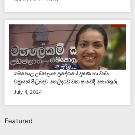
ගම්පොළ උඩපළාත ප්‍රදේශයේ දුෂණ හා වංචා
චක්‍රයක් පිළිබඳව​ හෙළිදරව් වන සංවේදී තොරතුරු
July 4, 2024
Featured