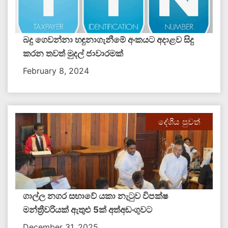
බදු ගෙවන්නා හඳුනාගැනීමේ අංකයට අදාළව සිදු
කරන තවත් මුදල් ජාවාරමක්
February 8, 2024
දේශීය පුවත්
ගාල්ල නගර සභාවේ යකා නැටුව විපක්ෂ
මන්ත්‍රීවරියක් ඇතුළු 5ක් අත්අඩංගුවට
December 31, 2025