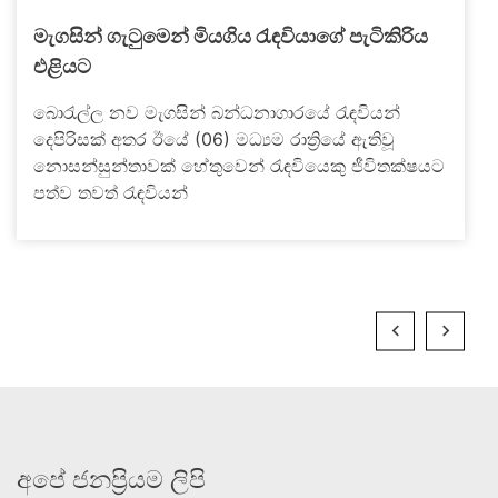
මැගසින් ගැටුමෙන් මියගිය රැඳවියාගේ පැටිකිරිය
එළියට
බොරැල්ල නව මැගසින් බන්ධනාගාරයේ රැඳවියන්
දෙපිරිසක් අතර ඊයේ (06) මධ්‍යම රාත්‍රියේ ඇතිවූ
නොසන්සුන්තාවක් හේතුවෙන් රැඳවියෙකු ජීවිතක්ෂයට
පත්ව තවත් රැඳවියන්
අපේ ජනප්‍රියම ලිපි