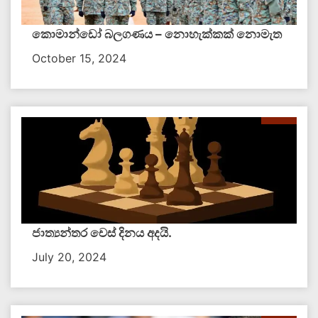
කොමාන්ඩෝ බලගණය – නොහැක්කක් නොමැත​
October 15, 2024
ජාත්‍යන්තර චෙස් දිනය අදයි.
July 20, 2024