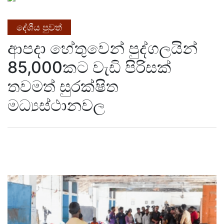
දේශීය පුවත්
ආපදා හේතුවෙන් පුද්ගලයින්
85,000කට වැඩි පිරිසක්
තවමත් සුරක්ෂිත
මධ්‍යස්ථානවල