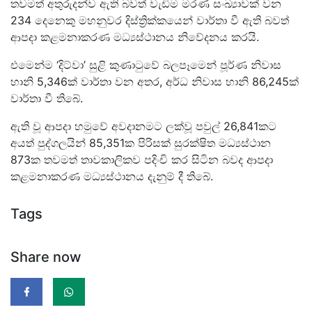
තවමත් අතුරුදන්ව ඇති බවත් වැඩිම මරණ සංඛ්‍යාවක් වන
234 දෙනෙකු මහනුවර දිස්ත්‍රික්කයෙන් වාර්තා වී ඇති බවත්
ආපදා කළමනාකරණ මධ්‍යස්ථානය නිවේදනය කරයි.
එමෙන්ම ‘දිට්වා’ සුළි කුණාටුවේ බලපෑමෙන් පූර්ණ නිවාස
හානි 5,346ක් වාර්තා වන අතර, අර්ධ නිවාස හානි 86,245ක්
වාර්තා වී තිබේ.
ඇති වූ ආපදා හමුවේ අවදානමට ලක්වූ පවුල් 26,841කට
අයත් පුද්ගලයින් 85,351ක පිරිසක් සුරක්ෂිත මධ්‍යස්ථාන
873ක තවමත් තාවකාලිකව පදිංචි කර සිටින බවද ආපදා
කළමනාකරණ මධ්‍යස්ථානය දැනුම් දී තිබේ.
Tags
Share now