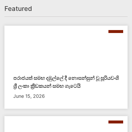
Featured
පරාජයත් සමඟ දඹුල්ලේ දී නොසන්සුන් වූ සූරියවංශි
ශ්‍රී ලංකා ක්‍රීඩකයන් සමඟ ගැටෙයි
June 15, 2026