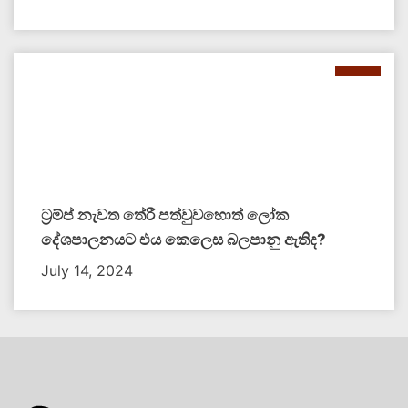
ට්‍රම්ප් නැවත තේරී පත්වුවහොත් ලෝක
දේශපාලනයට එය කෙලෙස බලපානු ඇතිද​?
July 14, 2024