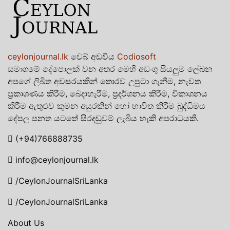
ceylonjournal.lk
වෙබ් අඩවිය
Codiosoft
සමාගමේ දේපොලක් වන අතර මෙහි අඩංගු සියලුම ලේඛන
අපගේ ලිඛිත අවසරයකින් තොරව උපුටා ගැනීම, නැවත
ප්‍රකාශණය කිරීම, බෙදාහැරීම, ප්‍රදර්ශනය කිරීම, විකාශනය
කිරීම ඇතුළුව කුමන අයුරකින් හෝ භාවිත කිරීම බුද්ධිමය
දේපල පනත යටතේ සිරදඬුවම් ලැබිය හැකි අපරාධයකි.
(+94)766888735
info@ceylonjournal.lk
/CeylonJournalSriLanka
/CeylonJournalSriLanka
About Us