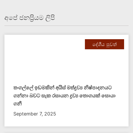
අපේ ජනප්‍රියම ලිපි
දේශීය පුවත්
තංගල්ලේ ඉඩමකින් අයිස් මත්ද්‍රව්‍ය නිෂ්පාදනයට
ගන්නා බවට සැක රසායන ද්‍රව්‍ය තොගයක් සොයා
ගනී
September 7, 2025