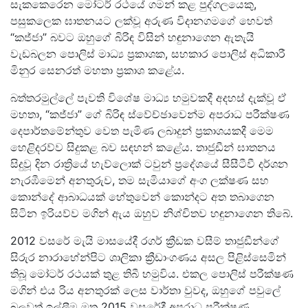
සැකකෙරෙන මෝටර් රථයේ ගමන් කළ පුද්ගලයෙකු,
පසුකලෙක ඝාතනයට ලක්වූ අරුණ විදානගමගේ හෙවත්
“කජ්ජා” බවට ඔහුගේ බිරිඳ විසින් හඳුනාගෙන ඇතැයි
වැඩබලන පොලිස් මාධ්‍ය ප්‍රකාශක, සහකාර පොලිස් අධිකාරී
මිනුර සෙනරත් මහතා ප්‍රකාශ කළේය.
බත්තරමුල්ලේ පැවති විශේෂ මාධ්‍ය හමුවකදී අදහස් දැක්වූ ඒ
මහතා, “කජ්ජා” ගේ බිරිඳ ස්වේච්ඡාවෙන්ම අපරාධ පරීක්ෂණ
දෙපාර්තමේන්තුව වෙත පැමිණ ලබාදුන් ප්‍රකාශයකදී මෙම
හෙළිදරව්ව සිදුකළ බව සඳහන් කළේය. තාජුඩීන් ඝාතනය
සිදුවූ දින රාත්‍රියේ හැව්ලොක් ටවුන් ප්‍රදේශයේ සීසීටීවී දර්ශන
නැරඹීමෙන් අනතුරුව, තම සැමියාගේ අංග ලක්ෂණ සහ
කොන්දේ ආබාධයක් හේතුවෙන් කොන්දට අත තබාගෙන
සිටින ඉරියව්ව මගින් ඇය ඔහුව නිශ්චිතව හඳුනාගෙන තිබේ.
2012 වසරේ මැයි මාසයේදී රගර් ක්‍රීඩක වසීම් තාජුඩීන්ගේ
සිරුර නාරාහේන්පිට ශාලිකා ක්‍රීඩාංගණය අසල පිළිස්සෙමින්
තිබූ මෝටර් රථයක් තුළ තිබී හමුවිය. එකල පොලිස් පරීක්ෂණ
මගින් එය රිය අනතුරක් ලෙස වාර්තා වුවද, ඔහුගේ පවුලේ
බලවත් ඉල්ලීම මත 2015 වසරේදී අපරාධ පරීක්ෂණ