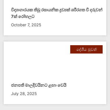
විද්‍යාගාරයක තිබූ රසායනික ද්‍රව්‍යක් ශරීරගත වී දරුවන්
7ක් රෝහලට
October 7, 2025
දේශීය පුවත්
ජනපති මාලදිවයිනට ළඟා වෙයි
July 28, 2025