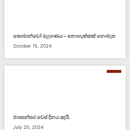
කොමාන්ඩෝ බලගණය – නොහැක්කක් නොමැත​
October 15, 2024
ජාත්‍යන්තර චෙස් දිනය අදයි.
July 20, 2024