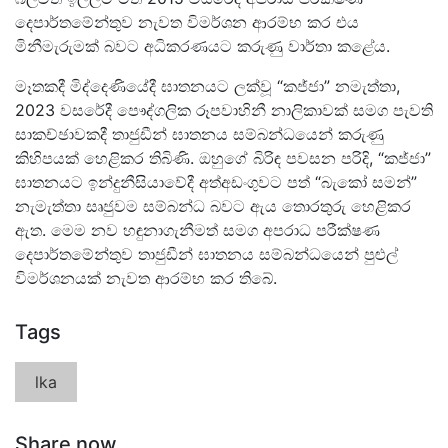
දෙපාර්තමේන්තුව නැවත විමර්ශන ආරම්භ කර එය
මිනීමැරුමක් බවට අධිකරණයට කරුණු වාර්තා කළේය.
මෑතකදී මිද්දෙණියේදී ඝාතනයට ලක්වූ “කජ්ජා” නමැත්තා,
2023 වසරේදී පෞද්ගලික රූපවාහිනී නාලිකාවක් සමග පැවති
සාකච්ඡාවකදී තාජුඩීන් ඝාතනය සම්බන්ධයෙන් කරුණු
කිහිපයක් හෙළිකර තිබිණි. ඔහුගේ බිරිඳ පවසන පරිදි, “කජ්ජා”
ඝාතනයට ඉන්දුනීසියාවේදී අත්අඩංගුවට පත් “බැකෝ සමන්”
නැමැත්තා සෘජුවම සම්බන්ධ බවට ඇය තොරතුරු හෙළිකර
ඇත. මෙම නව හඳුනාගැනීමත් සමග අපරාධ පරීක්ෂණ
දෙපාර්තමේන්තුව තාජුඩීන් ඝාතනය සම්බන්ධයෙන් පුළුල්
විමර්ශනයක් නැවත ආරම්භ කර තිබේ.
Tags
lka
Share now