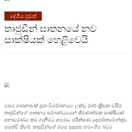
දේශීය පුවත්
තාජුඩීන් ඝාතනයේ නව
සාක්ෂියක් හෙළිවෙයි
වසර ගණනාවක් පුරා විමර්ශනයට ලක්වූ රගර් ක්‍රීඩක වසීම්
තාජුඩීන්ගේ ඝාතනය සම්බන්ධයෙන් තීරණාත්මක සාක්ෂියක්
අනාවරණය කර ගැනීමට අපරාධ පරීක්ෂණ දෙපාර්තමේන්තුව
සමත්වී තිබේ. තාජුඩීන්ගේ රථය පසුපස හඹා ගිය බවට