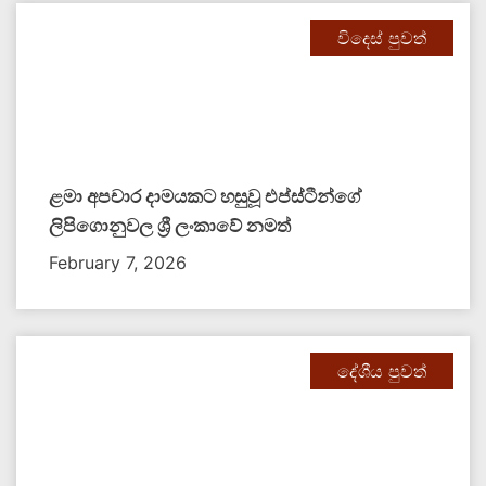
විදෙස් පුවත්
ළමා අපචාර දාමයකට හසුවූ එප්ස්ටීන්ගේ
ලිපිගොනුවල ශ්‍රී ලංකාවේ නමත්
February 7, 2026
දේශීය පුවත්