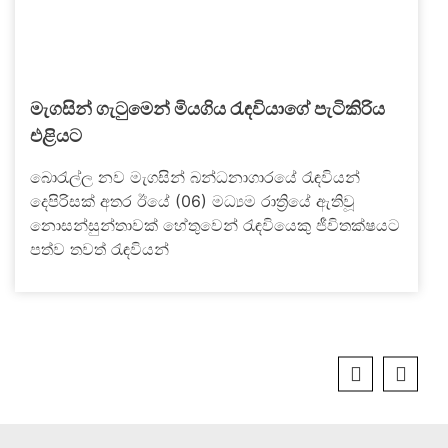
මැගසින් ගැටුමෙන් මියගිය රැඳවියාගේ පැටිකිරිය
එළියට
බොරැල්ල නව මැගසින් බන්ධනාගාරයේ රැඳවියන්
දෙපිරිසක් අතර ඊයේ (06) මධ්‍යම රාත්‍රියේ ඇතිවූ
නොසන්සුන්තාවක් හේතුවෙන් රැඳවියෙකු ජීවිතක්ෂයට
පත්ව තවත් රැඳවියන්