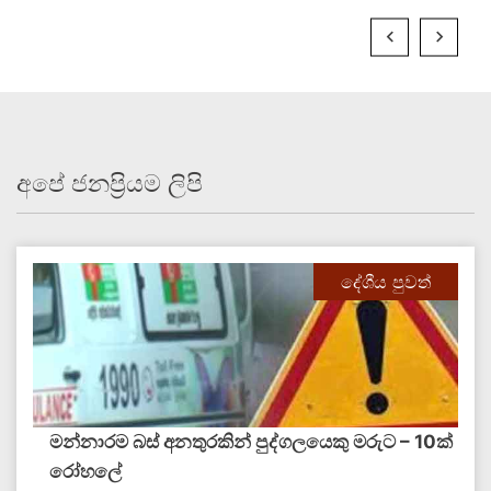
අපේ ජනප්‍රියම ලිපි
දේශීය පුවත්
මන්නාරම බස් අනතුරකින් පුද්ගලයෙකු මරුට – 10ක්
‍රෝහලේ