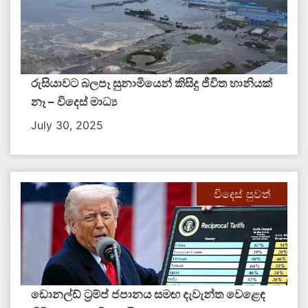
රුසියාවට බලපෑ සුනාමියෙන් කිසිදු ජීවිත හානියක්
නෑ – විදෙස් මාධ්‍ය
July 30, 2025
විදෙස් පුවත්
ඩොනල්ඩ් ට්‍රම්ප් ජපානය සමඟ දැවැන්ත වෙළෙඳ