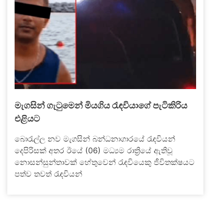
මැගසින් ගැටුමෙන් මියගිය රැඳවියාගේ පැටිකිරිය
එළියට
බොරැල්ල නව මැගසින් බන්ධනාගාරයේ රැඳවියන්
දෙපිරිසක් අතර ඊයේ (06) මධ්‍යම රාත්‍රියේ ඇතිවූ
නොසන්සුන්තාවක් හේතුවෙන් රැඳවියෙකු ජීවිතක්ෂයට
පත්ව තවත් රැඳවියන්