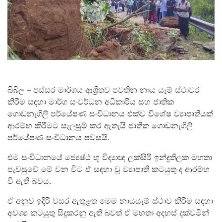
බිබිල – පස්සර මාර්ගය ආශ්‍රිතව පවතින නාය යෑම් ස්ථාවර
කිරීම සඳහා මාර්ග සංවර්ධන අධිකාරිය සහ ජාතික
ගොඩනැගිලි පර්යේෂණ සංවිධානය එක්ව විශේෂ ව්‍යාපෘතියක්
ආරම්භ කිරීමට සැලසුම් කර ඇතැයි ජාතික ගොඩනැගිලි
පර්යේෂණ සංවිධානය පවසයි.
එම සංවිධානයේ ජ්‍යෙෂ්ඨ භූ විද්‍යාඥ ලක්සිරි ඉන්ද්‍රතිලක මහතා
පැවසුවේ මේ වන විට ඒ සඳහා වූ ව්‍යාපෘති කටයුතු ද ආරම්භ
වී ඇති බවය.
ඒ අනුව ඉදිරි වසර ඇතුළත මෙම නායයෑම් ස්ථාව කිරීම සඳහා
අවශ්‍ය කටයුතු සිදුකරනු ඇති බවත් ඒ මහතා අදහස් දක්වමින්