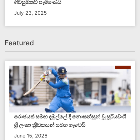
ගිවිසුමකට පැමිණෙයි
July 23, 2025
Featured
පරාජයත් සමඟ දඹුල්ලේ දී නොසන්සුන් වූ සූරියවංශි
ශ්‍රී ලංකා ක්‍රීඩකයන් සමඟ ගැටෙයි
June 15, 2026