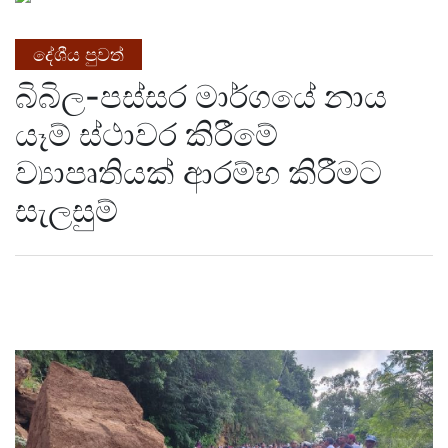
දේශීය පුවත්
බිබිල-පස්සර මාර්ගයේ නාය
යෑම් ස්ථාවර කිරීමේ
ව්‍යාපෘතියක් ආරම්භ කිරීමට
සැලසුම්