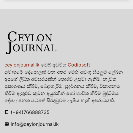
ceylonjournal.lk
වෙබ් අඩවිය
Codiosoft
සමාගමේ දේපොලක් වන අතර මෙහි අඩංගු සියලුම ලේඛන
අපගේ ලිඛිත අවසරයකින් තොරව උපුටා ගැනීම, නැවත
ප්‍රකාශණය කිරීම, බෙදාහැරීම, ප්‍රදර්ශනය කිරීම, විකාශනය
කිරීම ඇතුළුව කුමන අයුරකින් හෝ භාවිත කිරීම බුද්ධිමය
දේපල පනත යටතේ සිරදඬුවම් ලැබිය හැකි අපරාධයකි.
(+94)766888735
info@ceylonjournal.lk