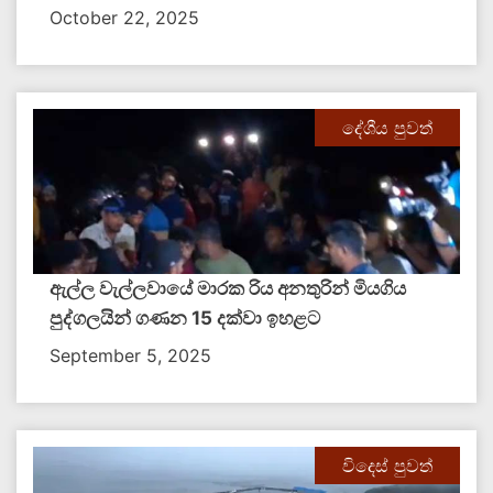
October 22, 2025
දේශීය පුවත්
ඇල්ල වැල්ලවායේ මාරක රිය අනතුරින් මියගිය
පුද්ගලයින් ගණන 15 දක්වා ඉහළට
September 5, 2025
විදෙස් පුවත්