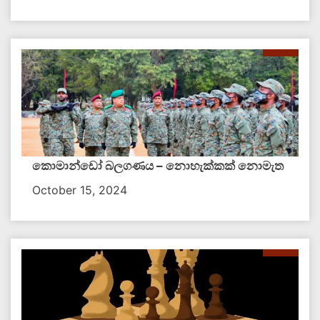
කොමාන්ඩෝ බලගණය – නොහැක්කක් නොමැත​
October 15, 2024