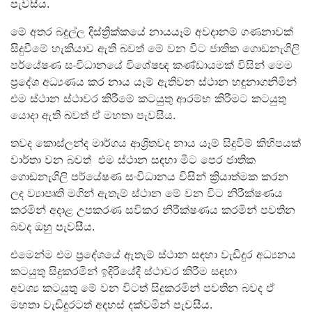
පැවසීය.
මේ අතර බදුල්ල දිස්ත්‍රික්කයේ නායයෑම් අවදානම් ගණනාවක්
සිදුවීමේ හැකියාව ඇති බවත් මේ වන විට ජාතික ගොඩනැගිලි
පර්යේෂණ සංවිධානයේ විශේෂඥ කණ්ඩායමක් විසින් මෙම
ප්‍රදේශ අධ්‍යණය කර නාය යෑම් ඇතිවන ස්ථාන හඳුනාගනිමින්
එම ස්ථාන ස්ථාවර කිරීමේ කටයුතු ආරම්භ කිරීමට කටයුතු
යොදා ඇති බවත් ඒ මහතා පැවසීය.
තවද කොස්ලන්ද මාර්ගය ආශ්‍රිතවද නාය යෑම් සිදුවීම් කිහිපයක්
වාර්තා වන බවත් එම ස්ථාන සඳහා මීට පෙර ජාතික
ගොඩනැගිලි පර්යේෂණ සංවිධානය විසින් ක්‍රියාත්මක කරන
ලද ව්‍යාපෘති මගින් ඇතැම් ස්ථාන මේ වන විට නිරීක්ෂණය
කරමින් අදාළ උපකරණ සවිකර නිරීක්ෂණය කරමින් පවතින
බවද ඔහු පැවසීය.
එමෙන්ම එම ප්‍රදේශයේ ඇතැම් ස්ථාන සඳහා වැඩිදුර අධ්‍යනය
කටයුතු සිදුකරමින් ඉදිරියේදී ස්ථාවර කිරීම සඳහා
අවශ්‍ය කටයුතු මේ වන විටත් සිදුකරමින් පවතින බවද ඒ
මහතා වැඩිදුරටත් අදහස් දක්වමින් පැවසීය.