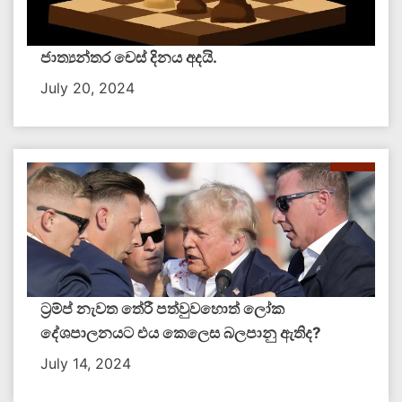
ජාත්‍යන්තර චෙස් දිනය අදයි.
July 20, 2024
ට්‍රම්ප් නැවත තේරී පත්වුවහොත් ලෝක
දේශපාලනයට එය කෙලෙස බලපානු ඇතිද​?
July 14, 2024