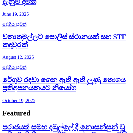
දැනුම් දීමක්
June 19, 2025
දේශීය පුවත්
වනාතමුල්ලට පොලිස් ස්ථානයක් සහ STF
කඳවුරක්
August 12, 2025
දේශීය පුවත්
රේගුව රඳවා ගෙන ඇති ඇති ලුණු තොගය
ප්‍රතිඅපනයනයට නියෝග
October 19, 2025
Featured
පරාජයත් සමඟ දඹුල්ලේ දී නොසන්සුන් වූ