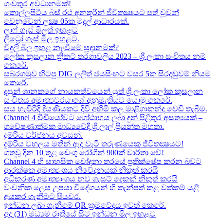
ගංවතුර අවධානමක්!
කොල්ලුපිටිය බස් රථ අනතුරින් ජීවිතක්‍ෂයට පත් වූවන්
වෙනුවෙන් ලක්‍ෂ 05ක​ මුදල් ආධාරයක්​.
ලාෆ් ගෑස් මිලත් ඉහළට​
ලිට්‍රෝ ගෑස් මිල​ ඉහළට​.
විදුලි බිල ඉහළ නැංවීමේ සූදානමක්?
ලෝක කුසලාන ක්‍රිකට් තරගාවලිය 2023 – ශ්‍රී ලංකා සංචිතය නම්
කෙරේ​.
සබරගමුව හිටපු DIG ලලිත් ජයසිංහට වසර 5ක සිරදඬුවම් නියම
කෙරේ.
දසුන් ශානකගේ නායකත්වයෙන් යුත් ශ්‍රී ලංකා ලෝක කුසලාන
සංචිතය අමාත්‍යවරයාගේ අනුමැතියට​ යොමු කෙරේ.
සය හැවිරිදි දියණියකට දිවි අහිමි කල මාළිගාකන්ද වෙඩි තැබීම​.
Channel 4 වීඩියෝවට ගෝඨාභය ලබා දුන් පිළිතුර අසත්‍යයක් –
ගවේෂණාත්මක මාධ්‍යවේදී ශ්‍රී ලාල් ප්‍රියන්ත මහතා.
දුම්රිය වර්ජනය අවසන්.
දුම්රිය වහලය මතින් ඇද​ වැටී තරුණයෙකු ජීවිතක්‍ෂයට​!
ගතවූ දින 10 තුළ ඩෙංගු රෝගීන් 900ක් වාර්තා වේ!
Channel 4 හි සාහසික චෝදනා තරයේ ප්‍රතික්ෂේප කරන බවට
ආරක්ෂක අමාත්‍යංශය නිවේදනයක් නිකුත් කරයි
අධිකරණ අමාත්‍යාංශය නව ගැසට් දෙකක් නිකුත් කරයි
වංචනික ලෙස උපයා විදේශයන් හි තැන්පත් කළ​ වත්කම් යළි
අයකර ගැනීමට පියවර​.
ඉන්ධන ලබා ගැනීමේ QR ක්‍රමවේදය ඉවත් කෙරේ.
අද (31) මධ්‍යම රාත්‍රියේ සිට ඉන්ධන මිල ඉහළට