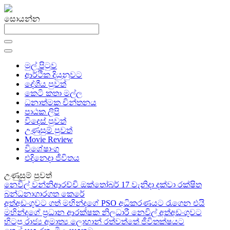
සොයන්න
මුල් පිටුව
ආර්ථික දියුනුවට
දේශීය පුවත්
කෙටි කතා මල්ල
ධනාත්මක චින්තනය
පාඨක ලිපි
විදෙස් පුවත්
උණුසුම් පුවත්
Movie Review
විශේෂාංග
එදිනෙදා ජීවිතය
උණුසුම් පුවත්
නෙවිල් වන්නිආරච්චි ඔක්තෝබර් 17 වැනිදා දක්වා රක්ෂිත
බන්ධනාගාරගත කෙරේ
අත්අඩංගුවට ගත් මහින්දගේ PSO අධිකරණයට රැගෙන එයි
මහින්දගේ ප්‍රධාන ආරක්ෂක නිලධාරී නෙවිල් අත්අඩංගුවට
හිටපු රාජ්‍ය අමාත්‍ය ලොහාන් රත්වත්තේ ජීවිතක්ෂයට