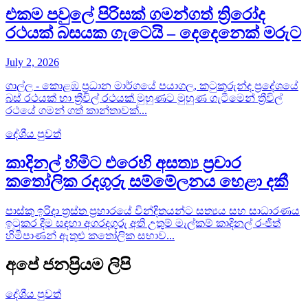
එකම පවුලේ පිරිසක් ගමන්ගත් ත්‍රිරෝද
රථයක් බසයක ගැටෙයි – දෙදෙනෙක් මරුට
July 2, 2026
ගාල්ල - කොළඹ ප්‍රධාන මාර්ගයේ පයාගල, කටුකුරුන්ද ප්‍රදේශයේ
බස් රථයක් හා ත්‍රීවිල් රථයක් මුහුණට මුහුණ ගැටීමෙන් ත්‍රීවිල්
රථයේ ගමන් ගත් කාන්තාවක්...
දේශීය පුවත්
කාදිනල් හිමිට එරෙහි අසත්‍ය ප්‍රචාර
කතෝලික රදගුරු සම්මේලනය හෙළා දකී
පාස්කු ඉරිදා ත්‍රස්ත ප්‍රහාරයේ වින්දිතයන්ට සත්‍යය සහ සාධාරණය
ඉටුකර දීම සඳහා අගරදගුරු අති උතුම් මැල්කම් කාදිනල් රංජිත්
හිමිපාණන් ඇතුළු කතෝලික සභාව...
අපේ ජනප්‍රියම ලිපි
දේශීය පුවත්