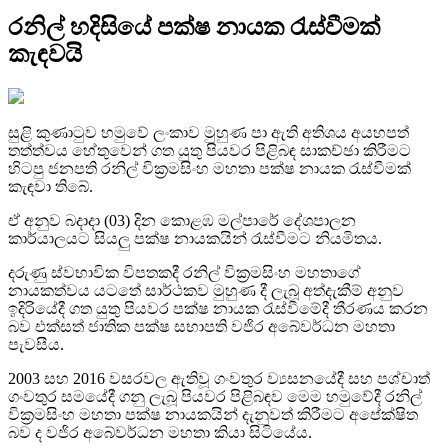
රනිල් හදිසියේ පක්ෂ නායක රැස්වීමක්
කැඳවයි
සුළි කුණාටුව හමුවේ ලංකාව මුහුණ පා ඇති අතිශය අයහපත්
තත්ත්වය හේතුවෙන් ගත යුතු පියවර පිළිබඳ සාකච්ඡා කිරීමට
හිටපු ජනපති රනිල් වික්‍රමසිංහ මහතා පක්ෂ නායක රැස්වීමක්
කැඳවා තිබේ.
ඒ අනුව බදාදා (03) දින කොළඹ මල්පාරේ දේශපාලන
කාර්යාලයට සියලු පක්ෂ නායකයින් රැස්වීමට නියමිතය.
දරුණු ස්වභාවික විපතකදී රනිල් වික්‍රමසිංහ මහතාගේ
නායකත්වය යටතේ සාර්ථකව මුහුණ දී ලැබූ අත්දැකීම් අනුව
ඉදිරියේදී ගත යුතු පියවර පක්ෂ නායක රැස්වීමේදී තීරණය කරන
බව එක්සත් ජාතික පක්ෂ සභාපති වජිර අබේවර්ධන මහතා
පැවසීය.
2003 සහ 2016 වසරවල ඇතිවූ ගංවතුර ව්‍යසනයේදී සහ පශ්චාත්
ගංවතුර සමයේදී ගනු ලැබූ පියවර පිළිබඳව මෙම හමුවේදී රනිල්
වික්‍රමසිංහ මහතා පක්ෂ නායකයින් දැනුවත් කිරීමට අපේක්ෂිත
බව ද වජිර අබේවර්ධන මහතා කියා සිටියේය.