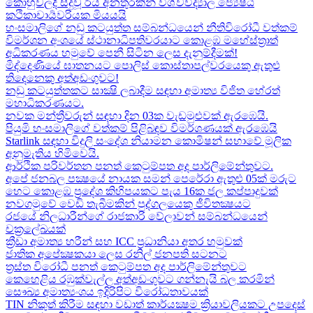
කොහුවලදී සිදුවූ රිය අනතුරකින් විශ්වවිද්‍යාල ජ්‍යෙෂ්ඨ
කථිකාචාර්‍යවරියක මියයයි
හංසමාලිගේ නඩු කටයුත්ත සම්බන්ධයෙන් නීතිවිරෝධී වත්කම්
විමර්ශන අංශයේ ස්ථානාධිපතිවරයාට කොළඹ මහේස්ත්‍රාත්
අධිකරණය හමුවේ පෙනී සිටින ලෙස දැනුම්දීමක්!
මිද්දෙණියේ ඝාතනයට පොලිස් කොස්තාපල්වරයෙකු ඇතුළු
තිදෙනෙකු අත්අඩංගුවට​!
නඩු කටයුත්තකට සාක්‍ෂි ලබාදීම සඳහා අමාත්‍ය විජිත හේරත්
මහාධිකරණයට​.
නවක මන්ත්‍රීවරුන් සඳහා දින 03ක වැඩමුළුවක් ඇරඹෙයි.
පියුමි හංසමාලිගේ වත්කම් පිළිබඳව විමර්ශණයක් ඇරඹෙයි
Starlink සඳහා විදුලි සංදේශ නියාමන කොමිෂන් සභාවේ මූලික
අනුමැතිය හිමිවෙයි.
ආර්ථික පරිවර්තන පනත් කෙටුම්පත අද පාර්ලිමේන්තුවට.
අපේ ජනබල පක්‍ෂයේ නායක සමන් පෙරේරා ඇතුළු 05ක් මරුට​
හෙට කොළඹ ප්‍රදේශ කිහිපයකට පැය 16ක ජල කප්පාදුවක්
නවගමුවේ වෙඩි තැබීමකින් පුද්ගලයෙකු ජීවිතක්‍ෂයට​
රජයේ නිලධාරීන්ගේ රාජකාරි වේලාවන් සම්බන්ධයෙන්
චක්‍රලේඛයක්
ක්‍රීඩා අමාත්‍ය හරීන් සහ​ ICC ප්‍රධානියා අතර හමුවක්
ජාතික අපේක්‍ෂකයා ලෙස රනිල් ජනපති සටනට​
ත්‍රස්ත විරෝධී පනත් කෙටුම්පත අද පාර්ලිමේන්තුවට​
කෙහෙළිය රඹුක්වැල්ල අත්අඩංගුවට ගන්නැයි බල කරමින්
සෞඛ්‍ය අමාත්‍යංශය ඉදිරිපිට විරෝධතාවයක්
TIN නිකුත් කිරීම සඳහා වඩාත් කාර්යක්‍ෂම ක්‍රියාවලියකට උපදෙස්