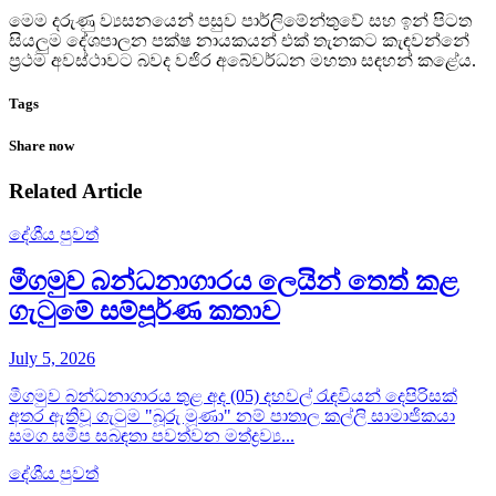
මෙම දරුණු ව්‍යසනයෙන් පසුව පාර්ලිමේන්තුවේ සහ ඉන් පිටත
සියලුම දේශපාලන පක්ෂ නායකයන් එක් තැනකට කැඳවන්නේ
ප්‍රථම අවස්ථාවට බවද වජිර අබේවර්ධන මහතා සඳහන් කළේය.
Tags
Share now
Related Article
දේශීය පුවත්
මීගමුව බන්ධනාගාරය ලෙයින් තෙත් කළ
ගැටුමේ සම්පූර්ණ කතාව
July 5, 2026
මීගමුව බන්ධනාගාරය තුළ අද (05) දහවල් රැඳවියන් දෙපිරිසක්
අතර ඇතිවූ ගැටුම "බූරු මූණා" නම් පාතාල කල්ලි සාමාජිකයා
සමග සමීප සබඳතා පවත්වන මත්ද්‍රව්‍ය...
දේශීය පුවත්