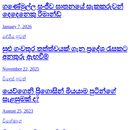
ගණේමුල්ල සංජීව ඝාතනයේ සැකකරුවන්
දෙදෙනෙකු රිමාන්ඩ්
January 7, 2026
දේශීය පුවත්
සුළු ගංවතුර තත්ත්වයක් ගැන ප්‍රදේශ රැසකට
අනතුරු ඇඟවීම්
November 22, 2025
විදෙස් පුවත්
යෙව්ගෙනි ප්‍රිගොසින් මියයාම පුටින්ගේ
සැළසුමක් ද​?
August 25, 2023
විශේෂාංග