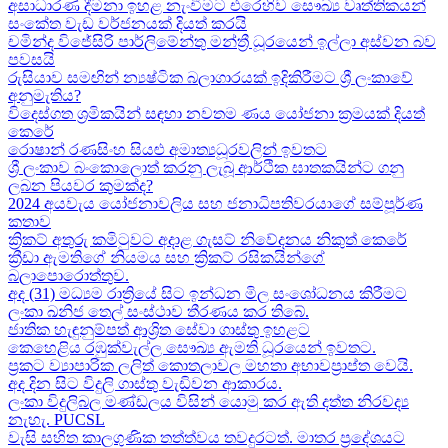
අසාධාරණ දීමනා ඉහළ නැංවීමට එරෙහිව සෞඛ්‍ය වෘත්තිකයන්
සංකේත වැඩ වර්ජනයක් දියත් කරයි
චමින්ද විජේසිරි පාර්ලිමේන්තු මන්ත්‍රී ධූරයෙන් ඉල්ලා අස්වන බව
පවසයි
රුසියාව සමඟින් න්‍යෂ්ටික බලාගාරයක් ඉදිකිරීමට ශ්‍රී ලංකාවේ
අනුමැතිය?
විදෙස්ගත ශ්‍රමිකයින් සඳහා නවතම ණය යෝජනා ක්‍රමයක් දියත්
කෙරේ
රොෂාන් රණසිංහ සියළු අමාත්‍යධූරවලින් ඉවතට​
ශ්‍රී ලංකාව බංකොලොත් කරනු ලැබූ ආර්ථික ඝාතකයින්ට ගනු
ලබන පියවර කුමක්ද​?
2024 අයවැය යෝජනාවලිය​ සහ ජනාධිපතිවරයාගේ සම්පූර්ණ
කතාව​
ක්‍රිකට් අතුරු කමිටුවට අදාළ ගැසට් නිවේදනය නිකුත් කෙරේ
ක්‍රීඩා ඇමතිගේ නියමය​ සහ ක්‍රිකට් රසිකයින්ගේ
බලාපොරොත්තුව.
අද (31) මධ්‍යම රාත්‍රියේ සිට ඉන්ධන මිල සංශෝධනය කිරීමට
ලංකා ඛනිජ තෙල් සංස්ථාව තීරණය කර තිබේ.
ජාතික හැඳුනුම්පත් ආශ්‍රිත සේවා ගාස්තු ඉහළට
කෙහෙළිය රඹුක්වැල්ල සෞඛ්‍ය ඇමති ධූරයෙන් ඉවතට​.
ප්‍රකට ව්‍යාපාරික ලලිත් කොතලාවල මහතා අභාවප්‍රාප්ත වෙයි.
අද දින​ සිට විදුලි ගාස්තු වැඩිවන ආකාරය​.
ලංකා විදුලිබල මණ්ඩලය විසින් යොමු කර ඇති දත්ත නිරවද්‍ය
නැහැ. PUCSL
වැසි සහිත කාලගුණික තත්ත්වය තවදුරටත්. මාතර ප්‍රදේශයට