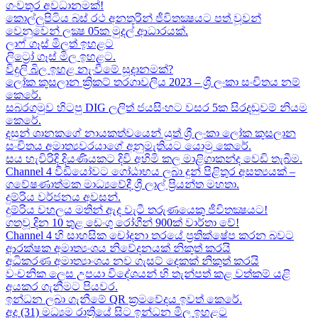
ගංවතුර අවධානමක්!
කොල්ලුපිටිය බස් රථ අනතුරින් ජීවිතක්‍ෂයට පත් වූවන්
වෙනුවෙන් ලක්‍ෂ 05ක​ මුදල් ආධාරයක්​.
ලාෆ් ගෑස් මිලත් ඉහළට​
ලිට්‍රෝ ගෑස් මිල​ ඉහළට​.
විදුලි බිල ඉහළ නැංවීමේ සූදානමක්?
ලෝක කුසලාන ක්‍රිකට් තරගාවලිය 2023 – ශ්‍රී ලංකා සංචිතය නම්
කෙරේ​.
සබරගමුව හිටපු DIG ලලිත් ජයසිංහට වසර 5ක සිරදඬුවම් නියම
කෙරේ.
දසුන් ශානකගේ නායකත්වයෙන් යුත් ශ්‍රී ලංකා ලෝක කුසලාන
සංචිතය අමාත්‍යවරයාගේ අනුමැතියට​ යොමු කෙරේ.
සය හැවිරිදි දියණියකට දිවි අහිමි කල මාළිගාකන්ද වෙඩි තැබීම​.
Channel 4 වීඩියෝවට ගෝඨාභය ලබා දුන් පිළිතුර අසත්‍යයක් –
ගවේෂණාත්මක මාධ්‍යවේදී ශ්‍රී ලාල් ප්‍රියන්ත මහතා.
දුම්රිය වර්ජනය අවසන්.
දුම්රිය වහලය මතින් ඇද​ වැටී තරුණයෙකු ජීවිතක්‍ෂයට​!
ගතවූ දින 10 තුළ ඩෙංගු රෝගීන් 900ක් වාර්තා වේ!
Channel 4 හි සාහසික චෝදනා තරයේ ප්‍රතික්ෂේප කරන බවට
ආරක්ෂක අමාත්‍යංශය නිවේදනයක් නිකුත් කරයි
අධිකරණ අමාත්‍යාංශය නව ගැසට් දෙකක් නිකුත් කරයි
වංචනික ලෙස උපයා විදේශයන් හි තැන්පත් කළ​ වත්කම් යළි
අයකර ගැනීමට පියවර​.
ඉන්ධන ලබා ගැනීමේ QR ක්‍රමවේදය ඉවත් කෙරේ.
අද (31) මධ්‍යම රාත්‍රියේ සිට ඉන්ධන මිල ඉහළට