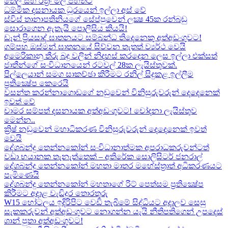
තෙල් සහ රත්‍රං මිල පහතට
ධම්මික දසනායක ධූරයෙන් ඉල්ලා අස් වේ
ස්විස් තානාපතිනියගේ සේප්පුවෙන් ලක්‍ෂ 45ක රන්බඩු
සොරාගෙන ඇතැයි පොලීසිය කියයි!
ඩෑන් ප්‍රියසාද් ඝාතනයට සම්බන්ධ තිදෙනෙකු අත්අඩංගුවට​!
ගම්පහ ඔස්මන් ඝාතනයේ සිව්වන තැතත් ව්‍යර්ථ වෙයි
අමෙරිකානු තීරු බදු වලින් නිදහස් කරදෙන ලෙස ඉල්ලා එක්සත්
ජාතීන්ගේ සංවිධානයෙන් රටවල් 28ක ලැයිස්තුවක්.
පිල්ලෙයාන් සමග සාකච්ඡා කිරීමට රනිල් සිදුකළ ඉල්ලීම
ප්‍රතික්‍ෂේප කෙරෙයි
වසන්ත කරන්නාගොඩගේ නඩුවෙන් විනිසුරුවරුන් දෙදෙනෙක්
ඉවත් වේ
චාමර සම්පත් දසනායක අත්අඩංගුවට​! චෝදනා ලැයිස්තුව
මෙන්න​..
ක්‍රිෂ් නඩුවෙන් මහාධිකරණ විනිසුරුවරුන් දෙදෙනෙක් ඉවත්
වෙයි
දේශබන්දු තෙන්නකෝන් සංවිධානාත්මක අපරාධකරුවන්ටත්
වඩා භයානක තැනැත්තෙක් – අතිරේක සොලිසිටර් ජනරාල්
දේශබන්දු තෙන්නකෝන් මහතා මාතර මහේස්ත්‍රාත් අධිකරණයට
පැමිණෙයි
දේශබන්දු තෙන්නකෝන් මහතාගේ රිට් පෙත්සම ප්‍රතික්‍ෂේප
කිරීමට අදාළ වැඩිදුර තොරතුරු
W15 හෝටලය ඉදිරිපිට වෙඩි තැබීමේ සිද්ධියට අදාලව​ සෙසු
සැකකරුවන් අත්අඩංගුවට නොගන්න යැයි නීතිපතිගෙන් උපදෙස්
ශාන් පුතා අත්අඩංගුවට!