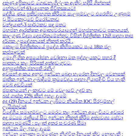
දකුණු අප්‍රිකාවේ ගොඩනැගිල්ලක ඇතිවූ හදිසි ගින්නක්
හේතුවෙන් 63දෙනෙකු ජීවිතක්‍ෂයට​!
දේශීය​ ණය ප්‍රතිව්‍යුහගත කිරීමේ සැලසුම්වලට එරෙහිව උණුසුම්
වූ පිටකොටුවේ විරෝධතාව
චන්ද්‍රයාන්-3 සාර්ථකව සඳ මතට​
මහජන ආරක්ෂක අමාත්‍යවරයාගෙන් මහජනතාවට ප්‍රකාශයක්.
කාලගුණ විද්‍යා දෙපාර්තමේන්තුව විසින් දිස්ත්‍රික්ක 12ක් සඳහා තාප
දර්ශක උපදේශනයක් නිකුත් කරයි .
කොළඹ දිස්ත්‍රික්කයේ ප්‍රදේශ කිහිපයකට පැය 18ක ජල
කප්පාදුවක්
ළමා ලිංගික අපයෝජන චෝදනා මත පුද්ගලයකුට පහර දී
ඝාතනය කළ පිරිසක් අත්අඩංගුවට.
අනුප්‍රාප්තික ජනපති රනිල්
අවසන් අංකය අනුව ඉන්ධන බෙදා හැරෙන දිනවල වෙනසක්
ජාතික ඉන්ධන ලබාදීමේ ක්‍රමවේදය සඳහා ලියාපදිංචි විය හැකි
වෙබ් අඩවියක්
ජපානයෙන් ලංකාවට මේ වෙලාවේ උදව් නෑ
බස් ගාස්තු 22% කින් ඉහළ දැමේ
අද (29) දිනයේ ඉන්ධන ලැබීමට නියමිත IOC පිරවුම්හල්
ලැයිස්තුවක්
විදේශීය සමාගම්වලට මෙරට තුළ ඉන්ධන අලෙවියට අවසර
අද මධ්‍යම රාත්‍රියේ සිට ඉන්ධන නිකුත් කිරීම අත්‍යවශ්‍ය සේවා
සඳහා පමණයි : පළාත් අතර සංචරණ සීමා
ඉන්ධන මිල ඉහළ දැමේ
ඉන්ධන නෞකා පැමිණෙන නිශ්චිත දිනයක් කිව නොහැකි :