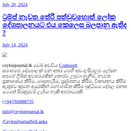
July 20, 2024
ට්‍රම්ප් නැවත තේරී පත්වුවහොත් ලෝක
දේශපාලනයට එය කෙලෙස බලපානු ඇතිද​
?
July 14, 2024
ceylonjournal.lk
වෙබ් අඩවිය
Codiosoft
සමාගමේ දේපොලක් වන අතර මෙහි අඩංගු සියලුම ලේඛන
අපගේ ලිඛිත අවසරයකින් තොරව උපුටා ගැනීම, නැවත
ප්‍රකාශණය කිරීම, බෙදාහැරීම, ප්‍රදර්ශනය කිරීම, විකාශනය කිරීම
ඇතුළුව කුමන අයුරකින් හෝ භාවිත කිරීම බුද්ධිමය දේපල පනත
යටතේ සිරදඬුවම් ලැබිය හැකි අපරාධයකි.
(+94)766888735
info@ceylonjournal.lk
/CeylonJournalSriLanka