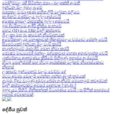
පෝලිම්වල රැඳී සිටින්න එපා – බලශක්ති ඇමති
ඉන්ධන මිල ඉහළ දැමේ
බරපතළ වංචා දූෂණ සහිත ලිපි ලේඛන එලියට
කැබිනට් මණ්ඩලය ඉල්ලා අස්වෙයි
අමාත්‍ය නාමල් රාජපක්ෂ ඉල්ලා අස්වෙයි
මුළු දිවයිනටම ඇඳිරි නීතිය පැනවේ
හෙට (31) පැය 13ක විදුලි කප්පාදුව
ශ්‍රී ලංකා මහ බැංකුවෙන් නිවේදනයක්
අමෙරිකානු යුද නෞකාවක් ත්‍රිකුණාමලය වරයාට සේන්දු වෙයි
සිපෙට්කෝ ඉන්ධන මිල වැඩි කරයි
නැදුන්ගමුවේ රාජා දිවි ගමන නිමා කරයි
ජ්‍යෙෂ්ඨ මාධ්‍යවේදි බන්දුල පද්මකුමාර මහතා අභාවප්‍රාප්ත වෙයි
යුක්රේනය ආක්‍රමණය කිරීමේ බිහිසුණු ප්‍රහාරය ඇරඹෙයි
හිටපු පොලිස්පති සහ හිටපු ආරක්ෂක ලේකම් නිදොස්කොට
නිදහස්
ලංකාවේ ඉන්ටනෙට් වලට වෙච්ච දේ
රටට අවශ්‍ය ඩොලර් ගෙන්න ගන්න අලුත් ක්‍රමයක්
ගැඹුරු ළිදට වැටුණු දරුවා බේරා ගැනීමේ මෙහෙයුම් තවදුරටත්
විදුලි කප්පාදුවකට අවසර දෙනවාද ? නැද්ද ?
මුහුද යට පිහිටි ගිනිකන්දක් විධාරණය වෙයි : පැසිෆික් සාගරයේ
සුනාමි අවදානමක්
දේශීය පුවත්