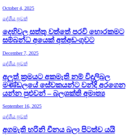
October 4, 2025
දේශීය පුවත්
දෙහිවල සත්තු වත්තේ පරවි හොරකමට
සම්බන්ධ අයෙක් අත්අඩංගුවට
December 7, 2025
දේශීය පුවත්
අලුත් ක්‍රමයට අකමැති නම් විදුලිබල
මණ්ඩලයේ සේවකයන්ට වන්දි අරගෙන
යන්න පුළුවන් – බලශක්ති අමාත්‍ය
September 16, 2025
දේශීය පුවත්
අගමැති හරිනි චීනය බලා පිටත්ව යයි