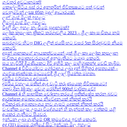
ගංවතුර අවධානමක්!
කොල්ලුපිටිය බස් රථ අනතුරින් ජීවිතක්‍ෂයට පත් වූවන්
වෙනුවෙන් ලක්‍ෂ 05ක​ මුදල් ආධාරයක්​.
ලාෆ් ගෑස් මිලත් ඉහළට​
ලිට්‍රෝ ගෑස් මිල​ ඉහළට​.
විදුලි බිල ඉහළ නැංවීමේ සූදානමක්?
ලෝක කුසලාන ක්‍රිකට් තරගාවලිය 2023 – ශ්‍රී ලංකා සංචිතය නම්
කෙරේ​.
සබරගමුව හිටපු DIG ලලිත් ජයසිංහට වසර 5ක සිරදඬුවම් නියම
කෙරේ.
දසුන් ශානකගේ නායකත්වයෙන් යුත් ශ්‍රී ලංකා ලෝක කුසලාන
සංචිතය අමාත්‍යවරයාගේ අනුමැතියට​ යොමු කෙරේ.
සය හැවිරිදි දියණියකට දිවි අහිමි කල මාළිගාකන්ද වෙඩි තැබීම​.
Channel 4 වීඩියෝවට ගෝඨාභය ලබා දුන් පිළිතුර අසත්‍යයක් –
ගවේෂණාත්මක මාධ්‍යවේදී ශ්‍රී ලාල් ප්‍රියන්ත මහතා.
දුම්රිය වර්ජනය අවසන්.
දුම්රිය වහලය මතින් ඇද​ වැටී තරුණයෙකු ජීවිතක්‍ෂයට​!
ගතවූ දින 10 තුළ ඩෙංගු රෝගීන් 900ක් වාර්තා වේ!
Channel 4 හි සාහසික චෝදනා තරයේ ප්‍රතික්ෂේප කරන බවට
ආරක්ෂක අමාත්‍යංශය නිවේදනයක් නිකුත් කරයි
අධිකරණ අමාත්‍යාංශය නව ගැසට් දෙකක් නිකුත් කරයි
වංචනික ලෙස උපයා විදේශයන් හි තැන්පත් කළ​ වත්කම් යළි
අයකර ගැනීමට පියවර​.
ඉන්ධන ලබා ගැනීමේ QR ක්‍රමවේදය ඉවත් කෙරේ.
අද (31) මධ්‍යම රාත්‍රියේ සිට ඉන්ධන මිල ඉහළට