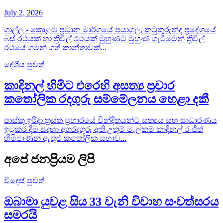
July 2, 2026
ගාල්ල - කොළඹ ප්‍රධාන මාර්ගයේ පයාගල, කටුකුරුන්ද ප්‍රදේශයේ
බස් රථයක් හා ත්‍රීවිල් රථයක් මුහුණට මුහුණ ගැටීමෙන් ත්‍රීවිල්
රථයේ ගමන් ගත් කාන්තාවක්...
දේශීය පුවත්
කාදිනල් හිමිට එරෙහි අසත්‍ය ප්‍රචාර
කතෝලික රදගුරු සම්මේලනය හෙළා දකී
පාස්කු ඉරිදා ත්‍රස්ත ප්‍රහාරයේ වින්දිතයන්ට සත්‍යය සහ සාධාරණය
ඉටුකර දීම සඳහා අගරදගුරු අති උතුම් මැල්කම් කාදිනල් රංජිත්
හිමිපාණන් ඇතුළු කතෝලික සභාව...
අපේ ජනප්‍රියම ලිපි
විදෙස් පුවත්
ඔබාමා යුවළ සිය 33 වැනි විවාහ සංවත්සරය
සමරයි