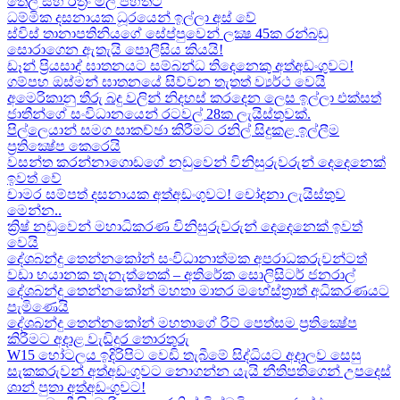
තෙල් සහ රත්‍රං මිල පහතට
ධම්මික දසනායක ධූරයෙන් ඉල්ලා අස් වේ
ස්විස් තානාපතිනියගේ සේප්පුවෙන් ලක්‍ෂ 45ක රන්බඩු
සොරාගෙන ඇතැයි පොලීසිය කියයි!
ඩෑන් ප්‍රියසාද් ඝාතනයට සම්බන්ධ තිදෙනෙකු අත්අඩංගුවට​!
ගම්පහ ඔස්මන් ඝාතනයේ සිව්වන තැතත් ව්‍යර්ථ වෙයි
අමෙරිකානු තීරු බදු වලින් නිදහස් කරදෙන ලෙස ඉල්ලා එක්සත්
ජාතීන්ගේ සංවිධානයෙන් රටවල් 28ක ලැයිස්තුවක්.
පිල්ලෙයාන් සමග සාකච්ඡා කිරීමට රනිල් සිදුකළ ඉල්ලීම
ප්‍රතික්‍ෂේප කෙරෙයි
වසන්ත කරන්නාගොඩගේ නඩුවෙන් විනිසුරුවරුන් දෙදෙනෙක්
ඉවත් වේ
චාමර සම්පත් දසනායක අත්අඩංගුවට​! චෝදනා ලැයිස්තුව
මෙන්න​..
ක්‍රිෂ් නඩුවෙන් මහාධිකරණ විනිසුරුවරුන් දෙදෙනෙක් ඉවත්
වෙයි
දේශබන්දු තෙන්නකෝන් සංවිධානාත්මක අපරාධකරුවන්ටත්
වඩා භයානක තැනැත්තෙක් – අතිරේක සොලිසිටර් ජනරාල්
දේශබන්දු තෙන්නකෝන් මහතා මාතර මහේස්ත්‍රාත් අධිකරණයට
පැමිණෙයි
දේශබන්දු තෙන්නකෝන් මහතාගේ රිට් පෙත්සම ප්‍රතික්‍ෂේප
කිරීමට අදාළ වැඩිදුර තොරතුරු
W15 හෝටලය ඉදිරිපිට වෙඩි තැබීමේ සිද්ධියට අදාලව​ සෙසු
සැකකරුවන් අත්අඩංගුවට නොගන්න යැයි නීතිපතිගෙන් උපදෙස්
ශාන් පුතා අත්අඩංගුවට!