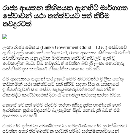
රාජ්‍ය ආයතන කිහිපයක ඇනහිටි මාර්ගගත
සේවාවන් යථා තත්ත්වයට පත් කිරීම
තවදුරටත්
ලංකා රාජ්‍ය මේඝය (Lanka Government Cloud – LGC) සේවාවේ
ඇති වූ අක්‍රියතාවයක් හේතුවෙන්, රාජ්‍ය ආයතන කිහිපයක් මඟින්
පවත්වාගෙන යනු ලබන මාර්ගගත සේවාවන්වලට ඇති වූ
තාවකාලික බාධා වීම් තවදුරටත් පවතින බව ශ්‍රී ලංකා තොරතුරු
සන්නිවේදන තාක්ෂණ නියෝජිතායතනය පවසයි.
එම ආයතනය සඳහන් කරනුයේ මෙම බාධාවන්ට මූලික හේතු
කඩිනමින් යථා තත්ත්වයට පත් කිරීම සඳහා සිය ආයතනයේ
ඉංජිනේරුවන් සහ සේවා සැපයුම්කරුවන්ගෙන් සමන්විත
ඒකාබද්ධ කණ්ඩායමක් දිවා රෑ නොබලා කටයුතු කරන බවය.
කෙසේ වෙතත් මෙම සිදුවීම හරහා කිසිදු දත්ත හානියක් හෝ
ආරක්ෂක ක්‍රමවේදයන්ට බලපෑමක් සිදුව නොමැති බවත් එම
ආයතනය පවසයි.
එමෙන්ම දත්තවල අඛණ්ඩතාවය සම්පූර්ණයෙන්ම සුරක්ෂිතබව
පවතින අතර තීරණාත්මක පද්ධති පූර්ණ සුරක්ෂිතතාවයෙන්