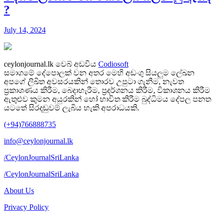
?
July 14, 2024
ceylonjournal.lk
වෙබ් අඩවිය
Codiosoft
සමාගමේ දේපොලක් වන අතර මෙහි අඩංගු සියලුම ලේඛන
අපගේ ලිඛිත අවසරයකින් තොරව උපුටා ගැනීම, නැවත
ප්‍රකාශණය කිරීම, බෙදාහැරීම, ප්‍රදර්ශනය කිරීම, විකාශනය කිරීම
ඇතුළුව කුමන අයුරකින් හෝ භාවිත කිරීම බුද්ධිමය දේපල පනත
යටතේ සිරදඬුවම් ලැබිය හැකි අපරාධයකි.
(+94)766888735
info@ceylonjournal.lk
/CeylonJournalSriLanka
/CeylonJournalSriLanka
About Us
Privacy Policy