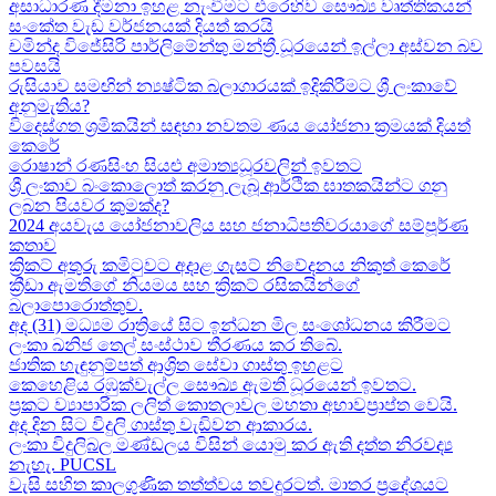
අසාධාරණ දීමනා ඉහළ නැංවීමට එරෙහිව සෞඛ්‍ය වෘත්තිකයන්
සංකේත වැඩ වර්ජනයක් දියත් කරයි
චමින්ද විජේසිරි පාර්ලිමේන්තු මන්ත්‍රී ධූරයෙන් ඉල්ලා අස්වන බව
පවසයි
රුසියාව සමඟින් න්‍යෂ්ටික බලාගාරයක් ඉදිකිරීමට ශ්‍රී ලංකාවේ
අනුමැතිය?
විදෙස්ගත ශ්‍රමිකයින් සඳහා නවතම ණය යෝජනා ක්‍රමයක් දියත්
කෙරේ
රොෂාන් රණසිංහ සියළු අමාත්‍යධූරවලින් ඉවතට​
ශ්‍රී ලංකාව බංකොලොත් කරනු ලැබූ ආර්ථික ඝාතකයින්ට ගනු
ලබන පියවර කුමක්ද​?
2024 අයවැය යෝජනාවලිය​ සහ ජනාධිපතිවරයාගේ සම්පූර්ණ
කතාව​
ක්‍රිකට් අතුරු කමිටුවට අදාළ ගැසට් නිවේදනය නිකුත් කෙරේ
ක්‍රීඩා ඇමතිගේ නියමය​ සහ ක්‍රිකට් රසිකයින්ගේ
බලාපොරොත්තුව.
අද (31) මධ්‍යම රාත්‍රියේ සිට ඉන්ධන මිල සංශෝධනය කිරීමට
ලංකා ඛනිජ තෙල් සංස්ථාව තීරණය කර තිබේ.
ජාතික හැඳුනුම්පත් ආශ්‍රිත සේවා ගාස්තු ඉහළට
කෙහෙළිය රඹුක්වැල්ල සෞඛ්‍ය ඇමති ධූරයෙන් ඉවතට​.
ප්‍රකට ව්‍යාපාරික ලලිත් කොතලාවල මහතා අභාවප්‍රාප්ත වෙයි.
අද දින​ සිට විදුලි ගාස්තු වැඩිවන ආකාරය​.
ලංකා විදුලිබල මණ්ඩලය විසින් යොමු කර ඇති දත්ත නිරවද්‍ය
නැහැ. PUCSL
වැසි සහිත කාලගුණික තත්ත්වය තවදුරටත්. මාතර ප්‍රදේශයට