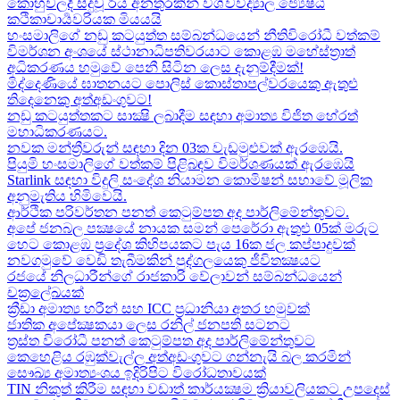
කොහුවලදී සිදුවූ රිය අනතුරකින් විශ්වවිද්‍යාල ජ්‍යෙෂ්ඨ
කථිකාචාර්‍යවරියක මියයයි
හංසමාලිගේ නඩු කටයුත්ත සම්බන්ධයෙන් නීතිවිරෝධී වත්කම්
විමර්ශන අංශයේ ස්ථානාධිපතිවරයාට කොළඹ මහේස්ත්‍රාත්
අධිකරණය හමුවේ පෙනී සිටින ලෙස දැනුම්දීමක්!
මිද්දෙණියේ ඝාතනයට පොලිස් කොස්තාපල්වරයෙකු ඇතුළු
තිදෙනෙකු අත්අඩංගුවට​!
නඩු කටයුත්තකට සාක්‍ෂි ලබාදීම සඳහා අමාත්‍ය විජිත හේරත්
මහාධිකරණයට​.
නවක මන්ත්‍රීවරුන් සඳහා දින 03ක වැඩමුළුවක් ඇරඹෙයි.
පියුමි හංසමාලිගේ වත්කම් පිළිබඳව විමර්ශණයක් ඇරඹෙයි
Starlink සඳහා විදුලි සංදේශ නියාමන කොමිෂන් සභාවේ මූලික
අනුමැතිය හිමිවෙයි.
ආර්ථික පරිවර්තන පනත් කෙටුම්පත අද පාර්ලිමේන්තුවට.
අපේ ජනබල පක්‍ෂයේ නායක සමන් පෙරේරා ඇතුළු 05ක් මරුට​
හෙට කොළඹ ප්‍රදේශ කිහිපයකට පැය 16ක ජල කප්පාදුවක්
නවගමුවේ වෙඩි තැබීමකින් පුද්ගලයෙකු ජීවිතක්‍ෂයට​
රජයේ නිලධාරීන්ගේ රාජකාරි වේලාවන් සම්බන්ධයෙන්
චක්‍රලේඛයක්
ක්‍රීඩා අමාත්‍ය හරීන් සහ​ ICC ප්‍රධානියා අතර හමුවක්
ජාතික අපේක්‍ෂකයා ලෙස රනිල් ජනපති සටනට​
ත්‍රස්ත විරෝධී පනත් කෙටුම්පත අද පාර්ලිමේන්තුවට​
කෙහෙළිය රඹුක්වැල්ල අත්අඩංගුවට ගන්නැයි බල කරමින්
සෞඛ්‍ය අමාත්‍යංශය ඉදිරිපිට විරෝධතාවයක්
TIN නිකුත් කිරීම සඳහා වඩාත් කාර්යක්‍ෂම ක්‍රියාවලියකට උපදෙස්