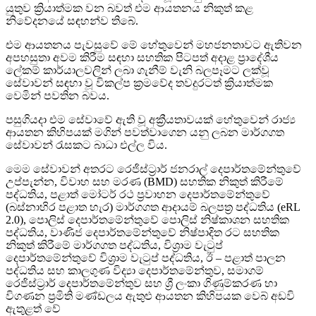
යුතුව ක්‍රියාත්මක වන බවත් එම ආයතනය නිකුත් කළ
නිවේදනයේ සඳහන්ව තිබේ.
එම ආයතනය පැවසුවේ මේ හේතුවෙන් මහජනතාවට ඇතිවන
අපහසුතා අවම කිරීම සඳහා සහතික පිටපත් අදාළ ප්‍රාදේශීය
ලේකම් කාර්යාලවලින් ලබා ගැනීම් වැනි බලපෑමට ලක්වූ
සේවාවන් සඳහා වූ විකල්ප ක්‍රමවේද තවදුරටත් ක්‍රියාත්මක
වෙමින් පවතින බවය.
පසුගියදා එම සේවාවේ ඇති වූ අක්‍රීයතාවයක් හේතුවෙන් රාජ්‍ය
ආයතන කිහිපයක් මගින් පවත්වාගෙන යනු ලබන මාර්ගගත
සේවාවන් රැසකට බාධා එල්ල විය.
මෙම සේවාවන් අතරට රෙජිස්ට්‍රාර් ජනරාල් දෙපාර්තමේන්තුවේ
උප්පැන්න, විවාහ සහ මරණ (BMD) සහතික නිකුත් කිරීමේ
පද්ධතිය, පළාත් මෝටර් රථ ප්‍රවාහන දෙපාර්තමේන්තුවේ
(බස්නාහිර පළාත හැර) මාර්ගගත ආදායම් බලපත්‍ර පද්ධතිය (eRL
2.0), පොලිස් දෙපාර්තමේන්තුවේ පොලිස් නිෂ්කාශන සහතික
පද්ධතිය, වාණිජ දෙපාර්තමේන්තුවේ නිෂ්පාදිත රට සහතික
නිකුත් කිරීමේ මාර්ගගත පද්ධතිය, විශ්‍රාම වැටුප්
දෙපාර්තමේන්තුවේ විශ්‍රාම වැටුප් පද්ධතිය, ඊ – පළාත් පාලන
පද්ධතිය සහ කාලගුණ විද්‍යා දෙපාර්තමේන්තුව, සමාගම්
රෙජිස්ට්‍රාර් දෙපාර්තමේන්තුව සහ ශ්‍රී ලංකා ගිණුම්කරණ හා
විගණන ප්‍රමිති මණ්ඩලය ඇතුළු ආයතන කිහිපයක වෙබ් අඩවි
ඇතුළත් වේ