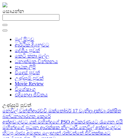
සොයන්න
මුල් පිටුව
ආර්ථික දියුනුවට
දේශීය පුවත්
කෙටි කතා මල්ල
ධනාත්මක චින්තනය
පාඨක ලිපි
විදෙස් පුවත්
උණුසුම් පුවත්
Movie Review
විශේෂාංග
එදිනෙදා ජීවිතය
උණුසුම් පුවත්
නෙවිල් වන්නිආරච්චි ඔක්තෝබර් 17 වැනිදා දක්වා රක්ෂිත
බන්ධනාගාරගත කෙරේ
අත්අඩංගුවට ගත් මහින්දගේ PSO අධිකරණයට රැගෙන එයි
මහින්දගේ ප්‍රධාන ආරක්ෂක නිලධාරී නෙවිල් අත්අඩංගුවට
හිටපු රාජ්‍ය අමාත්‍ය ලොහාන් රත්වත්තේ ජීවිතක්ෂයට