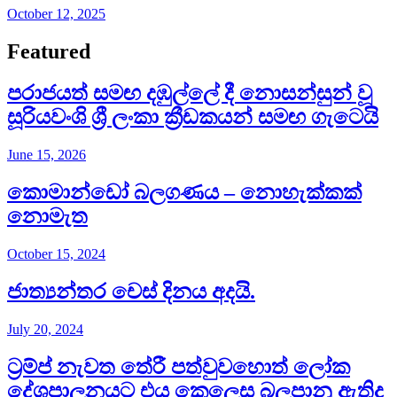
October 12, 2025
Featured
පරාජයත් සමඟ දඹුල්ලේ දී නොසන්සුන් වූ
සූරියවංශි ශ්‍රී ලංකා ක්‍රීඩකයන් සමඟ ගැටෙයි
June 15, 2026
කොමාන්ඩෝ බලගණය – නොහැක්කක්
නොමැත​
October 15, 2024
ජාත්‍යන්තර චෙස් දිනය අදයි.
July 20, 2024
ට්‍රම්ප් නැවත තේරී පත්වුවහොත් ලෝක
දේශපාලනයට එය කෙලෙස බලපානු ඇතිද​