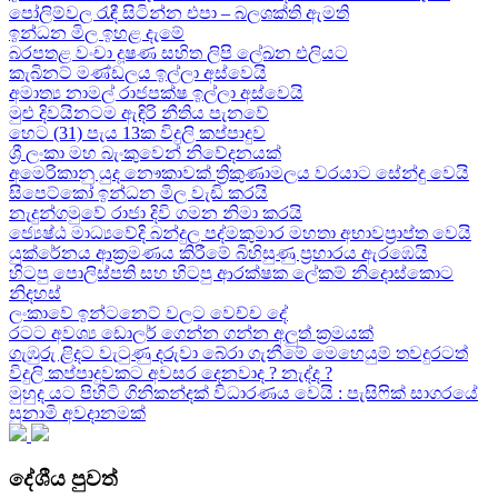
පෝලිම්වල රැඳී සිටින්න එපා – බලශක්ති ඇමති
ඉන්ධන මිල ඉහළ දැමේ
බරපතළ වංචා දූෂණ සහිත ලිපි ලේඛන එලියට
කැබිනට් මණ්ඩලය ඉල්ලා අස්වෙයි
අමාත්‍ය නාමල් රාජපක්ෂ ඉල්ලා අස්වෙයි
මුළු දිවයිනටම ඇඳිරි නීතිය පැනවේ
හෙට (31) පැය 13ක විදුලි කප්පාදුව
ශ්‍රී ලංකා මහ බැංකුවෙන් නිවේදනයක්
අමෙරිකානු යුද නෞකාවක් ත්‍රිකුණාමලය වරයාට සේන්දු වෙයි
සිපෙට්කෝ ඉන්ධන මිල වැඩි කරයි
නැදුන්ගමුවේ රාජා දිවි ගමන නිමා කරයි
ජ්‍යෙෂ්ඨ මාධ්‍යවේදි බන්දුල පද්මකුමාර මහතා අභාවප්‍රාප්ත වෙයි
යුක්රේනය ආක්‍රමණය කිරීමේ බිහිසුණු ප්‍රහාරය ඇරඹෙයි
හිටපු පොලිස්පති සහ හිටපු ආරක්ෂක ලේකම් නිදොස්කොට
නිදහස්
ලංකාවේ ඉන්ටනෙට් වලට වෙච්ච දේ
රටට අවශ්‍ය ඩොලර් ගෙන්න ගන්න අලුත් ක්‍රමයක්
ගැඹුරු ළිදට වැටුණු දරුවා බේරා ගැනීමේ මෙහෙයුම් තවදුරටත්
විදුලි කප්පාදුවකට අවසර දෙනවාද ? නැද්ද ?
මුහුද යට පිහිටි ගිනිකන්දක් විධාරණය වෙයි : පැසිෆික් සාගරයේ
සුනාමි අවදානමක්
දේශීය පුවත්