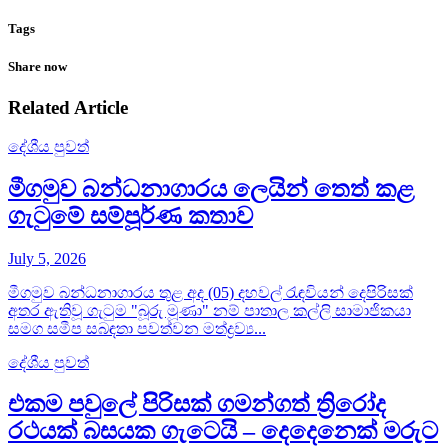
Tags
Share now
Related Article
දේශීය පුවත්
මීගමුව බන්ධනාගාරය ලෙයින් තෙත් කළ
ගැටුමේ සම්පූර්ණ කතාව
July 5, 2026
මීගමුව බන්ධනාගාරය තුළ අද (05) දහවල් රැඳවියන් දෙපිරිසක්
අතර ඇතිවූ ගැටුම "බූරු මූණා" නම් පාතාල කල්ලි සාමාජිකයා
සමග සමීප සබඳතා පවත්වන මත්ද්‍රව්‍ය...
දේශීය පුවත්
එකම පවුලේ පිරිසක් ගමන්ගත් ත්‍රිරෝද
රථයක් බසයක ගැටෙයි – දෙදෙනෙක් මරුට