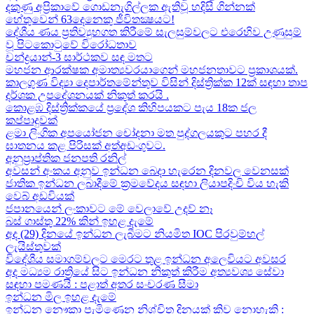
දකුණු අප්‍රිකාවේ ගොඩනැගිල්ලක ඇතිවූ හදිසි ගින්නක්
හේතුවෙන් 63දෙනෙකු ජීවිතක්‍ෂයට​!
දේශීය​ ණය ප්‍රතිව්‍යුහගත කිරීමේ සැලසුම්වලට එරෙහිව උණුසුම්
වූ පිටකොටුවේ විරෝධතාව
චන්ද්‍රයාන්-3 සාර්ථකව සඳ මතට​
මහජන ආරක්ෂක අමාත්‍යවරයාගෙන් මහජනතාවට ප්‍රකාශයක්.
කාලගුණ විද්‍යා දෙපාර්තමේන්තුව විසින් දිස්ත්‍රික්ක 12ක් සඳහා තාප
දර්ශක උපදේශනයක් නිකුත් කරයි .
කොළඹ දිස්ත්‍රික්කයේ ප්‍රදේශ කිහිපයකට පැය 18ක ජල
කප්පාදුවක්
ළමා ලිංගික අපයෝජන චෝදනා මත පුද්ගලයකුට පහර දී
ඝාතනය කළ පිරිසක් අත්අඩංගුවට.
අනුප්‍රාප්තික ජනපති රනිල්
අවසන් අංකය අනුව ඉන්ධන බෙදා හැරෙන දිනවල වෙනසක්
ජාතික ඉන්ධන ලබාදීමේ ක්‍රමවේදය සඳහා ලියාපදිංචි විය හැකි
වෙබ් අඩවියක්
ජපානයෙන් ලංකාවට මේ වෙලාවේ උදව් නෑ
බස් ගාස්තු 22% කින් ඉහළ දැමේ
අද (29) දිනයේ ඉන්ධන ලැබීමට නියමිත IOC පිරවුම්හල්
ලැයිස්තුවක්
විදේශීය සමාගම්වලට මෙරට තුළ ඉන්ධන අලෙවියට අවසර
අද මධ්‍යම රාත්‍රියේ සිට ඉන්ධන නිකුත් කිරීම අත්‍යවශ්‍ය සේවා
සඳහා පමණයි : පළාත් අතර සංචරණ සීමා
ඉන්ධන මිල ඉහළ දැමේ
ඉන්ධන නෞකා පැමිණෙන නිශ්චිත දිනයක් කිව නොහැකි :