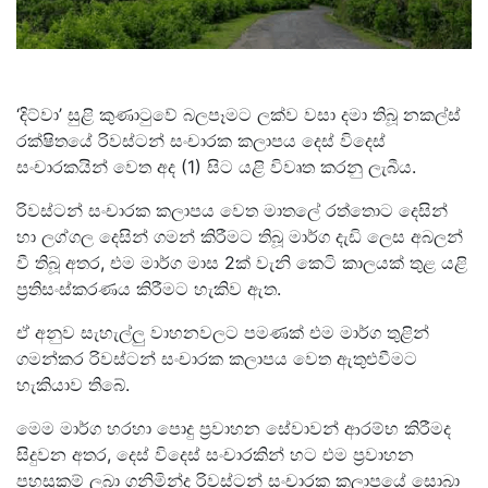
‘දිට්වා’ සුළි කුණාටුවේ බලපෑමට ලක්ව වසා දමා තිබූ නකල්ස්
රක්ෂිතයේ රිවස්ටන් සංචාරක කලාපය දෙස් විදෙස්
සංචාරකයින් වෙත අද (1) සිට යළි විවෘත කරනු ලැබීය.
රිවස්ටන් සංචාරක කලාපය වෙත මාතලේ රත්තොට දෙසින්
හා ලග්ගල දෙසින් ගමන් කිරීමට තිබූ මාර්ග දැඩි ලෙස අබලන්
වී තිබූ අතර, එම මාර්ග මාස 2ක් වැනි කෙටි කාලයක් තුළ යළි
ප්‍රතිසංස්කරණය කිරීමට හැකිව ඇත.
ඒ අනුව සැහැල්ලු වාහනවලට පමණක් එම මාර්ග තුළින්
ගමන්කර රිවස්ටන් සංචාරක කලාපය වෙත ඇතුළුවීමට
හැකියාව තිබේ.
මෙම මාර්ග හරහා පොදු ප්‍රවාහන සේවාවන් ආරම්භ කිරීමද
සිදුවන අතර, දෙස් විදෙස් සංචාරකින් හට එම ප්‍රවාහන
පහසුකම් ලබා ගනිමින්ද රිවස්ටන් සංචාරක කලාපයේ සොබා