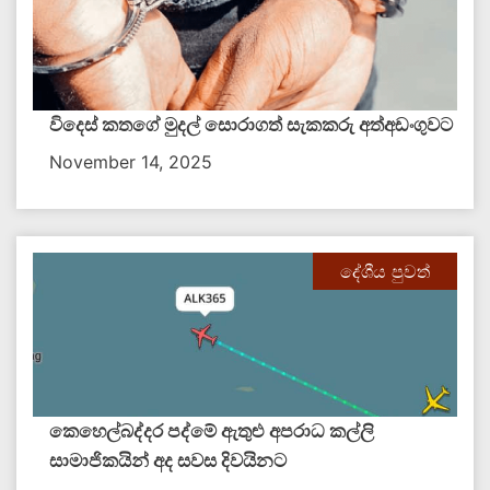
විදෙස් කතගේ මුදල් සොරාගත් සැකකරු අත්අඩංගුවට
November 14, 2025
දේශීය පුවත්
කෙහෙල්බද්දර පද්මේ ඇතුළු අපරාධ කල්ලි
සාමාජිකයින් අද සවස දිවයිනට