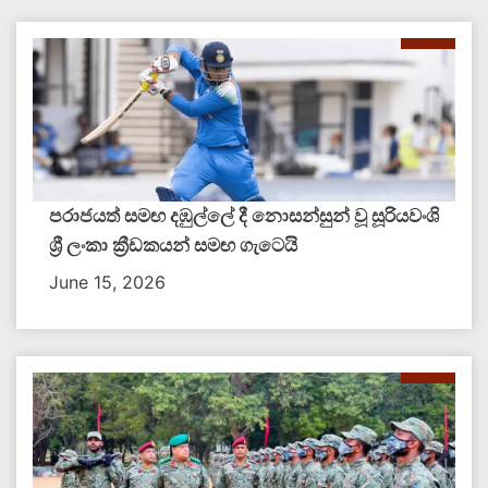
පරාජයත් සමඟ දඹුල්ලේ දී නොසන්සුන් වූ සූරියවංශි
ශ්‍රී ලංකා ක්‍රීඩකයන් සමඟ ගැටෙයි
June 15, 2026