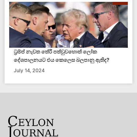
ට්‍රම්ප් නැවත තේරී පත්වුවහොත් ලෝක
දේශපාලනයට එය කෙලෙස බලපානු ඇතිද​?
July 14, 2024