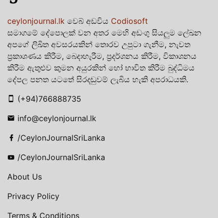
ceylonjournal.lk
වෙබ් අඩවිය
Codiosoft
සමාගමේ දේපොලක් වන අතර මෙහි අඩංගු සියලුම ලේඛන
අපගේ ලිඛිත අවසරයකින් තොරව උපුටා ගැනීම, නැවත
ප්‍රකාශණය කිරීම, බෙදාහැරීම, ප්‍රදර්ශනය කිරීම, විකාශනය
කිරීම ඇතුළුව කුමන අයුරකින් හෝ භාවිත කිරීම බුද්ධිමය
දේපල පනත යටතේ සිරදඬුවම් ලැබිය හැකි අපරාධයකි.
(+94)766888735
info@ceylonjournal.lk
/CeylonJournalSriLanka
/CeylonJournalSriLanka
About Us
Privacy Policy
Terms & Conditions