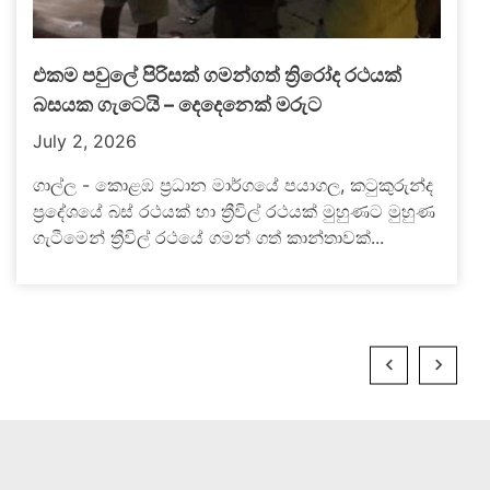
එකම පවුලේ පිරිසක් ගමන්ගත් ත්‍රිරෝද රථයක්
බසයක ගැටෙයි – දෙදෙනෙක් මරුට
July 2, 2026
ගාල්ල - කොළඹ ප්‍රධාන මාර්ගයේ පයාගල, කටුකුරුන්ද
ප්‍රදේශයේ බස් රථයක් හා ත්‍රීවිල් රථයක් මුහුණට මුහුණ
ගැටීමෙන් ත්‍රීවිල් රථයේ ගමන් ගත් කාන්තාවක්...