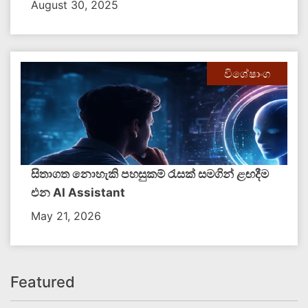
August 30, 2025
විශේෂාංග
සිතාගත නොහැකි පහසුකම් රැසක් සමගින් ළඟදීම
එන AI Assistant
May 21, 2026
Featured