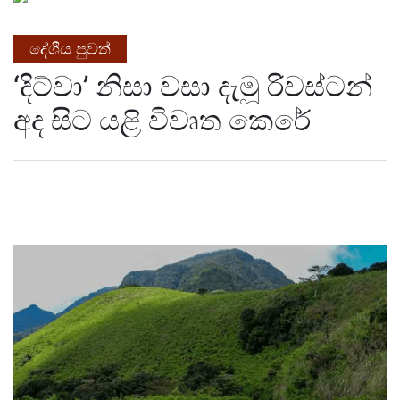
දේශීය පුවත්
‘දිට්වා’ නිසා වසා දැමූ රිවස්ටන්
අද සිට යළි විවෘත කෙරේ