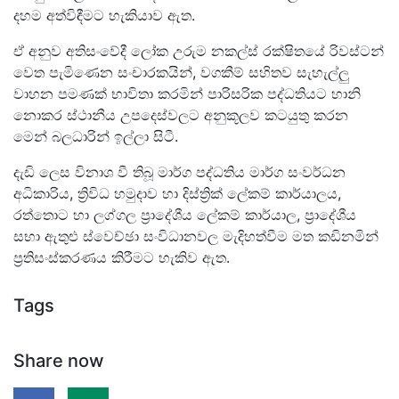
දහම අත්විඳීමට හැකියාව ඇත.
ඒ අනුව අතිසංවේදී ලෝක උරුම නකල්ස් රක්ෂිතයේ රිවස්ටන්
වෙත පැමිණෙන සංචාරකයින්, වගකීම් සහිතව සැහැල්ලු
වාහන පමණක් භාවිතා කරමින් පාරිසරික පද්ධතියට හානි
නොකර ස්ථානීය උපදෙස්වලට අනුකූලව කටයුතු කරන
මෙන් බලධාරින් ඉල්ලා සිටී.
දැඩි ලෙස විනාශ වී තිබූ මාර්ග පද්ධතිය මාර්ග සංවර්ධන
අධිකාරිය, ත්‍රිවිධ හමුදාව හා දිස්ත්‍රික් ලේකම් කාර්යාලය,
රත්තොට හා ලග්ගල ප්‍රාදේශීය ලේකම් කාර්යාල, ප්‍රාදේශීය
සභා ඇතුළු ස්වෙච්ඡා සංවිධානවල මැදිහත්වීම මත කඩිනමින්
ප්‍රතිසංස්කරණය කිරීමට හැකිව ඇත.
Tags
Share now