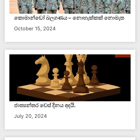
කොමාන්ඩෝ බලගණය – නොහැක්කක් නොමැත​
October 15, 2024
ජාත්‍යන්තර චෙස් දිනය අදයි.
July 20, 2024