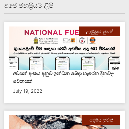
අපේ ජනප්‍රියම ලිපි
උණුසුම් පුවත්
අවසන් අංකය අනුව ඉන්ධන බෙදා හැරෙන දිනවල
වෙනසක්
July 19, 2022
දේශීය පුවත්