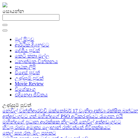
සොයන්න
මුල් පිටුව
ආර්ථික දියුනුවට
දේශීය පුවත්
කෙටි කතා මල්ල
ධනාත්මක චින්තනය
පාඨක ලිපි
විදෙස් පුවත්
උණුසුම් පුවත්
Movie Review
විශේෂාංග
එදිනෙදා ජීවිතය
උණුසුම් පුවත්
නෙවිල් වන්නිආරච්චි ඔක්තෝබර් 17 වැනිදා දක්වා රක්ෂිත බන
අත්අඩංගුවට ගත් මහින්දගේ PSO අධිකරණයට රැගෙන එයි
මහින්දගේ ප්‍රධාන ආරක්ෂක නිලධාරී නෙවිල් අත්අඩංගුවට
හිටපු රාජ්‍ය අමාත්‍ය ලොහාන් රත්වත්තේ ජීවිතක්ෂයට
තෙල් සහ රත්‍රං මිල පහතට