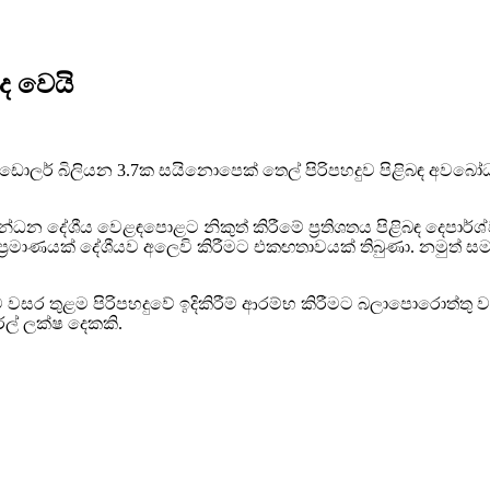
ද වෙයි
 ඩොලර් බිලියන 3.7ක සයිනොපෙක් තෙල් පිරිපහදුව පිළිබඳ අවබෝ
ිත ඉන්ධන දේශීය වෙළඳපොළට නිකුත් කිරීමේ ප්‍රතිශතය පිළිබඳ දෙපා
්‍රමාණයක් දේශීයව අලෙවි කිරීමට එකඟතාවයක් තිබුණා. නමුත් 
සර තුළම පිරිපහදුවේ ඉදිකිරීම් ආරම්භ කිරීමට බලාපොරොත්තු ව
ල් ලක්ෂ දෙකකි.