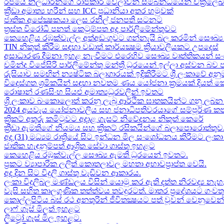
රජයේ නිලධාරීන්ගේ රාජකාරි වේලාවන් සම්බන්ධයෙන් චක්‍රලේ
ක්‍රීඩා අමාත්‍ය හරීන් සහ​ ICC ප්‍රධානියා අතර හමුවක්
ජාතික අපේක්‍ෂකයා ලෙස රනිල් ජනපති සටනට​
ත්‍රස්ත විරෝධී පනත් කෙටුම්පත අද පාර්ලිමේන්තුවට​
කෙහෙළිය රඹුක්වැල්ල අත්අඩංගුවට ගන්නැයි බල කරමින් සෞඛ්‍ය 
TIN නිකුත් කිරීම සඳහා වඩාත් කාර්යක්‍ෂම ක්‍රියාවලියකට උපදෙස්
අසාධාරණ දීමනා ඉහළ නැංවීමට එරෙහිව සෞඛ්‍ය වෘත්තිකයන් සං
චමින්ද විජේසිරි පාර්ලිමේන්තු මන්ත්‍රී ධූරයෙන් ඉල්ලා අස්වන බව
රුසියාව සමඟින් න්‍යෂ්ටික බලාගාරයක් ඉදිකිරීමට ශ්‍රී ලංකාවේ අනු
විදෙස්ගත ශ්‍රමිකයින් සඳහා නවතම ණය යෝජනා ක්‍රමයක් දියත් 
රොෂාන් රණසිංහ සියළු අමාත්‍යධූරවලින් ඉවතට​
ශ්‍රී ලංකාව බංකොලොත් කරනු ලැබූ ආර්ථික ඝාතකයින්ට ගනු ලබන 
2024 අයවැය යෝජනාවලිය​ සහ ජනාධිපතිවරයාගේ සම්පූර්ණ කත
ක්‍රිකට් අතුරු කමිටුවට අදාළ ගැසට් නිවේදනය නිකුත් කෙරේ
ක්‍රීඩා ඇමතිගේ නියමය​ සහ ක්‍රිකට් රසිකයින්ගේ බලාපොරොත්තුව
අද (31) මධ්‍යම රාත්‍රියේ සිට ඉන්ධන මිල සංශෝධනය කිරීමට ලං
ජාතික හැඳුනුම්පත් ආශ්‍රිත සේවා ගාස්තු ඉහළට
කෙහෙළිය රඹුක්වැල්ල සෞඛ්‍ය ඇමති ධූරයෙන් ඉවතට​.
ප්‍රකට ව්‍යාපාරික ලලිත් කොතලාවල මහතා අභාවප්‍රාප්ත වෙයි.
අද දින​ සිට විදුලි ගාස්තු වැඩිවන ආකාරය​.
ලංකා විදුලිබල මණ්ඩලය විසින් යොමු කර ඇති දත්ත නිරවද්‍ය නැ
වැසි සහිත කාලගුණික තත්ත්වය තවදුරටත්. මාතර ප්‍රදේශයට ගංව
කොල්ලුපිටිය බස් රථ අනතුරින් ජීවිතක්‍ෂයට පත් වූවන් වෙනුවෙන් ල
ලාෆ් ගෑස් මිලත් ඉහළට​
ලිට්‍රෝ ගෑස් මිල​ ඉහළට​.