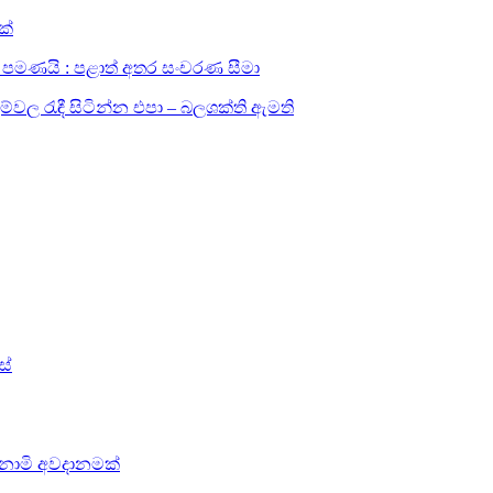
ක්
සඳහා පමණයි : පළාත් අතර සංචරණ සීමා
ල රැඳී සිටින්න එපා – බලශක්ති ඇමති
ස්
සුනාමි අවදානමක්