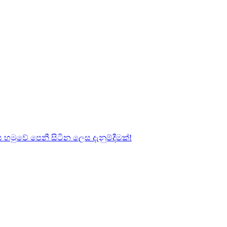
හමුවේ පෙනී සිටින ලෙස දැනුම්දීමක්!