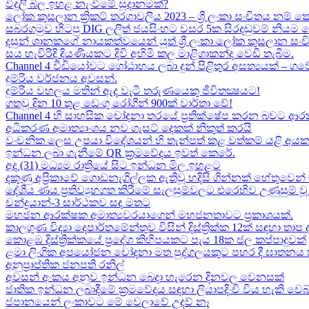
විදුලි බිල ඉහළ නැංවීමේ සූදානමක්?
ලෝක කුසලාන ක්‍රිකට් තරගාවලිය 2023 – ශ්‍රී ලංකා සංචිතය නම් කෙ
සබරගමුව හිටපු DIG ලලිත් ජයසිංහට වසර 5ක සිරදඬුවම් නියම 
දසුන් ශානකගේ නායකත්වයෙන් යුත් ශ්‍රී ලංකා ලෝක කුසලාන සං
සය හැවිරිදි දියණියකට දිවි අහිමි කල මාළිගාකන්ද වෙඩි තැබීම​.
Channel 4 වීඩියෝවට ගෝඨාභය ලබා දුන් පිළිතුර අසත්‍යයක් – ගවේෂණා
දුම්රිය වර්ජනය අවසන්.
දුම්රිය වහලය මතින් ඇද​ වැටී තරුණයෙකු ජීවිතක්‍ෂයට​!
ගතවූ දින 10 තුළ ඩෙංගු රෝගීන් 900ක් වාර්තා වේ!
Channel 4 හි සාහසික චෝදනා තරයේ ප්‍රතික්ෂේප කරන බවට ආරක
අධිකරණ අමාත්‍යාංශය නව ගැසට් දෙකක් නිකුත් කරයි
වංචනික ලෙස උපයා විදේශයන් හි තැන්පත් කළ​ වත්කම් යළි අයක
ඉන්ධන ලබා ගැනීමේ QR ක්‍රමවේදය ඉවත් කෙරේ.
අද (31) මධ්‍යම රාත්‍රියේ සිට ඉන්ධන මිල ඉහළට
දකුණු අප්‍රිකාවේ ගොඩනැගිල්ලක ඇතිවූ හදිසි ගින්නක් හේතුවෙන් 
දේශීය​ ණය ප්‍රතිව්‍යුහගත කිරීමේ සැලසුම්වලට එරෙහිව උණුසුම
චන්ද්‍රයාන්-3 සාර්ථකව සඳ මතට​
මහජන ආරක්ෂක අමාත්‍යවරයාගෙන් මහජනතාවට ප්‍රකාශයක්.
කාලගුණ විද්‍යා දෙපාර්තමේන්තුව විසින් දිස්ත්‍රික්ක 12ක් සඳහා ත
කොළඹ දිස්ත්‍රික්කයේ ප්‍රදේශ කිහිපයකට පැය 18ක ජල කප්පාදුවක්
ළමා ලිංගික අපයෝජන චෝදනා මත පුද්ගලයකුට පහර දී ඝාතනය කළ
අනුප්‍රාප්තික ජනපති රනිල්
අවසන් අංකය අනුව ඉන්ධන බෙදා හැරෙන දිනවල වෙනසක්
ජාතික ඉන්ධන ලබාදීමේ ක්‍රමවේදය සඳහා ලියාපදිංචි විය හැකි වෙබ
ජපානයෙන් ලංකාවට මේ වෙලාවේ උදව් නෑ