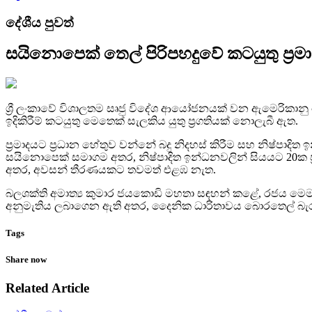
දේශීය පුවත්
සයිනොපෙක් තෙල් පිරිපහදුවේ කටයුතු ප්‍රමා
ශ්‍රී ලංකාවේ විශාලතම සෘජු විදේශ ආයෝජනයක් වන ඇමෙරිකානු
ඉදිකිරීම් කටයුතු මෙතෙක් සැලකිය යුතු ප්‍රගතියක් නොලැබී ඇත.
ප්‍රමාදයට ප්‍රධාන හේතුව වන්නේ බදු නිදහස් කිරීම සහ නිෂ්පාද
සයිනොපෙක් සමාගම අතර, නිෂ්පාදිත ඉන්ධනවලින් සියයට 20ක ප
අතර, අවසන් තීරණයකට තවමත් එළඹ නැත.
බලශක්ති අමාත්‍ය කුමාර ජයකොඩි මහතා සඳහන් කළේ, රජය මෙම ව
අනුමැතිය ලබාගෙන ඇති අතර, දෛනික ධාරිතාවය බොරතෙල් බැර
Tags
Share now
Related Article