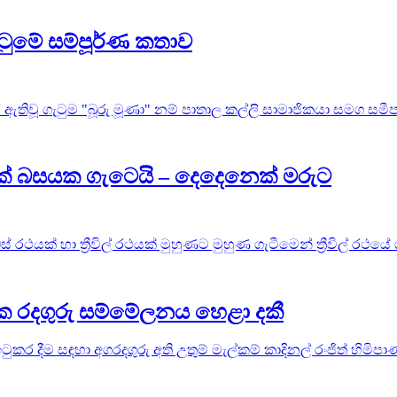
ටුමේ සම්පූර්ණ කතාව
ඇතිවූ ගැටුම "බූරු මූණා" නම් පාතාල කල්ලි සාමාජිකයා සමග සමීප ස
ථයක් බසයක ගැටෙයි – දෙදෙනෙක් මරුට
 රථයක් හා ත්‍රීවිල් රථයක් මුහුණට මුහුණ ගැටීමෙන් ත්‍රීවිල් රථයේ
ලික රදගුරු සම්මේලනය හෙළා දකී
 ඉටුකර දීම සඳහා අගරදගුරු අති උතුම් මැල්කම් කාදිනල් රංජිත් හිම