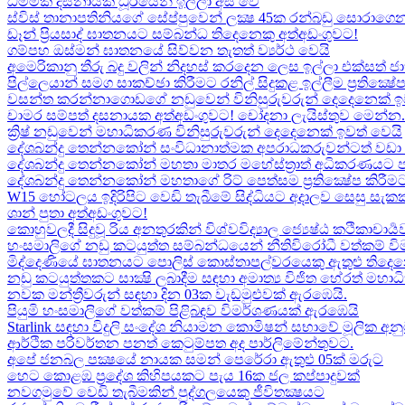
ධම්මික දසනායක ධූරයෙන් ඉල්ලා අස් වේ
ස්විස් තානාපතිනියගේ සේප්පුවෙන් ලක්‍ෂ 45ක රන්බඩු සොරාගෙන
ඩෑන් ප්‍රියසාද් ඝාතනයට සම්බන්ධ තිදෙනෙකු අත්අඩංගුවට​!
ගම්පහ ඔස්මන් ඝාතනයේ සිව්වන තැතත් ව්‍යර්ථ වෙයි
අමෙරිකානු තීරු බදු වලින් නිදහස් කරදෙන ලෙස ඉල්ලා එක්සත් ජ
පිල්ලෙයාන් සමග සාකච්ඡා කිරීමට රනිල් සිදුකළ ඉල්ලීම ප්‍රතික්‍ෂ
වසන්ත කරන්නාගොඩගේ නඩුවෙන් විනිසුරුවරුන් දෙදෙනෙක් ඉ
චාමර සම්පත් දසනායක අත්අඩංගුවට​! චෝදනා ලැයිස්තුව මෙන්න​.
ක්‍රිෂ් නඩුවෙන් මහාධිකරණ විනිසුරුවරුන් දෙදෙනෙක් ඉවත් වෙයි
දේශබන්දු තෙන්නකෝන් සංවිධානාත්මක අපරාධකරුවන්ටත් වඩා 
දේශබන්දු තෙන්නකෝන් මහතා මාතර මහේස්ත්‍රාත් අධිකරණයට 
දේශබන්දු තෙන්නකෝන් මහතාගේ රිට් පෙත්සම ප්‍රතික්‍ෂේප කිරීමට
W15 හෝටලය ඉදිරිපිට වෙඩි තැබීමේ සිද්ධියට අදාලව​ සෙසු සැ
ශාන් පුතා අත්අඩංගුවට!
කොහුවලදී සිදුවූ රිය අනතුරකින් විශ්වවිද්‍යාල ජ්‍යෙෂ්ඨ කථිකාචාර්
හංසමාලිගේ නඩු කටයුත්ත සම්බන්ධයෙන් නීතිවිරෝධී වත්කම් වි
මිද්දෙණියේ ඝාතනයට පොලිස් කොස්තාපල්වරයෙකු ඇතුළු තිදෙනෙ
නඩු කටයුත්තකට සාක්‍ෂි ලබාදීම සඳහා අමාත්‍ය විජිත හේරත් මහා
නවක මන්ත්‍රීවරුන් සඳහා දින 03ක වැඩමුළුවක් ඇරඹෙයි.
පියුමි හංසමාලිගේ වත්කම් පිළිබඳව විමර්ශණයක් ඇරඹෙයි
Starlink සඳහා විදුලි සංදේශ නියාමන කොමිෂන් සභාවේ මූලික අනු
ආර්ථික පරිවර්තන පනත් කෙටුම්පත අද පාර්ලිමේන්තුවට.
අපේ ජනබල පක්‍ෂයේ නායක සමන් පෙරේරා ඇතුළු 05ක් මරුට​
හෙට කොළඹ ප්‍රදේශ කිහිපයකට පැය 16ක ජල කප්පාදුවක්
නවගමුවේ වෙඩි තැබීමකින් පුද්ගලයෙකු ජීවිතක්‍ෂයට​