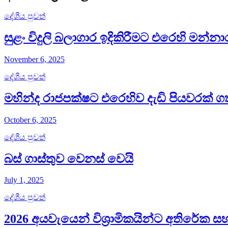
දේශීය පුවත්
සුළං විදුලි බලාගාර ඉදිකිරීමට එරෙහි ම
November 6, 2025
දේශීය පුවත්
මහින්ද රාජපක්ෂට එරෙහිව දැඩි පියවරක් ගත
October 6, 2025
දේශීය පුවත්
බස් ගාස්තුව වෙනස් වෙයි
July 1, 2025
දේශීය පුවත්
2026 අයවැයෙන් විශ්‍රාමිකයින්ට අතිරේක 