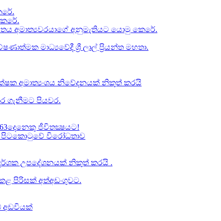
රේ​.
කෙරේ.
චිතය අමාත්‍යවරයාගේ අනුමැතියට​ යොමු කෙරේ.
ත්මක මාධ්‍යවේදී ශ්‍රී ලාල් ප්‍රියන්ත මහතා.
්ෂක අමාත්‍යංශය නිවේදනයක් නිකුත් කරයි
ර ගැනීමට පියවර​.
63දෙනෙකු ජීවිතක්‍ෂයට​!
් වූ පිටකොටුවේ විරෝධතාව
ාප දර්ශක උපදේශනයක් නිකුත් කරයි .
 පිරිසක් අත්අඩංගුවට.
් අඩවියක්