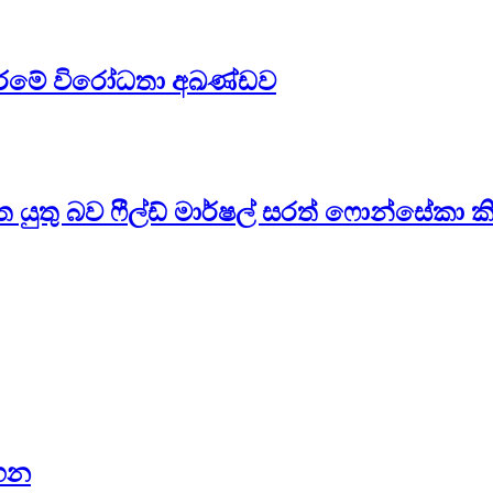
න්නාරමේ විරෝධතා අඛණ්ඩව
 යුතු බව ෆීල්ඩ් මාර්ෂල් සරත් ෆොන්සේකා ක
සහන