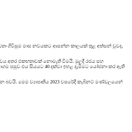
ධතා ගිවිසුම මාස නවයකට ආසන්න කාලයක් තුළ අත්සන් වුවද,
ර්ශ්වය අතර එකඟතාවක් නොමැති වීමයි. මුලදී රජය සහ
සමාගම පසුව එය සියයට 40 දක්වා ඉහළ දැමීමට යෝජනා කර ඇති
න බවයි. මෙම ව්‍යාපෘතිය 2023 වසරේදී කැබිනට් මණ්ඩලයෙන්