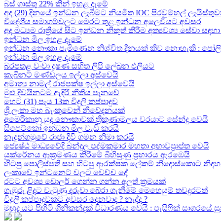
බස් ගාස්තු 22% කින් ඉහළ දැමේ
අද (29) දිනයේ ඉන්ධන ලැබීමට නියමිත IOC පිරවුම්හල් ලැයිස්තුව
විදේශීය සමාගම්වලට මෙරට තුළ ඉන්ධන අලෙවියට අවසර
අද මධ්‍යම රාත්‍රියේ සිට ඉන්ධන නිකුත් කිරීම අත්‍යවශ්‍ය සේවා 
ඉන්ධන මිල ඉහළ දැමේ
ඉන්ධන නෞකා පැමිණෙන නිශ්චිත දිනයක් කිව නොහැකි : පෝලිම්ව
ඉන්ධන මිල ඉහළ දැමේ
බරපතළ වංචා දූෂණ සහිත ලිපි ලේඛන එලියට
කැබිනට් මණ්ඩලය ඉල්ලා අස්වෙයි
අමාත්‍ය නාමල් රාජපක්ෂ ඉල්ලා අස්වෙයි
මුළු දිවයිනටම ඇඳිරි නීතිය පැනවේ
හෙට (31) පැය 13ක විදුලි කප්පාදුව
ශ්‍රී ලංකා මහ බැංකුවෙන් නිවේදනයක්
අමෙරිකානු යුද නෞකාවක් ත්‍රිකුණාමලය වරයාට සේන්දු වෙයි
සිපෙට්කෝ ඉන්ධන මිල වැඩි කරයි
නැදුන්ගමුවේ රාජා දිවි ගමන නිමා කරයි
ජ්‍යෙෂ්ඨ මාධ්‍යවේදි බන්දුල පද්මකුමාර මහතා අභාවප්‍රාප්ත වෙයි
යුක්රේනය ආක්‍රමණය කිරීමේ බිහිසුණු ප්‍රහාරය ඇරඹෙයි
හිටපු පොලිස්පති සහ හිටපු ආරක්ෂක ලේකම් නිදොස්කොට නිදහ
ලංකාවේ ඉන්ටනෙට් වලට වෙච්ච දේ
රටට අවශ්‍ය ඩොලර් ගෙන්න ගන්න අලුත් ක්‍රමයක්
ගැඹුරු ළිදට වැටුණු දරුවා බේරා ගැනීමේ මෙහෙයුම් තවදුරටත්
විදුලි කප්පාදුවකට අවසර දෙනවාද ? නැද්ද ?
මුහුද යට පිහිටි ගිනිකන්දක් විධාරණය වෙයි : පැසිෆික් සාගරයේ 