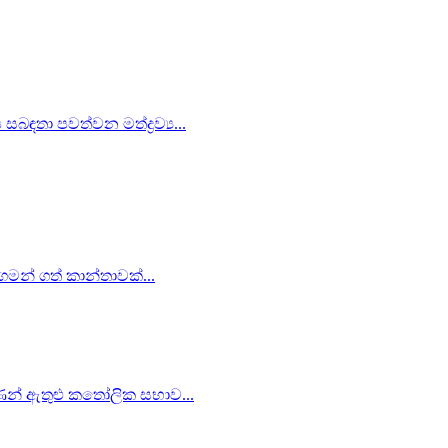
බඳතා පවත්වන මත්ද්‍රව්‍ය...
 ගමන් ගත් කාන්තාවක්...
ිපාණන් ඇතුළු කතෝලික සභාව...