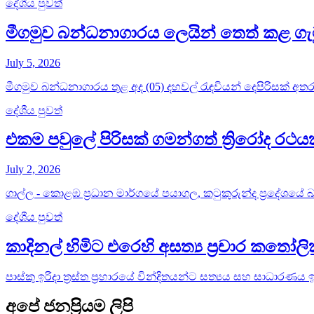
දේශීය පුවත්
මීගමුව බන්ධනාගාරය ලෙයින් තෙත් කළ ගැ
July 5, 2026
මීගමුව බන්ධනාගාරය තුළ අද (05) දහවල් රැඳවියන් දෙපිරිසක් අතර 
දේශීය පුවත්
එකම පවුලේ පිරිසක් ගමන්ගත් ත්‍රිරෝද ර
July 2, 2026
ගාල්ල - කොළඹ ප්‍රධාන මාර්ගයේ පයාගල, කටුකුරුන්ද ප්‍රදේශයේ බස්
දේශීය පුවත්
කාදිනල් හිමිට එරෙහි අසත්‍ය ප්‍රචාර කතෝ
පාස්කු ඉරිදා ත්‍රස්ත ප්‍රහාරයේ වින්දිතයන්ට සත්‍යය සහ සාධාරණය
අපේ ජනප්‍රියම ලිපි