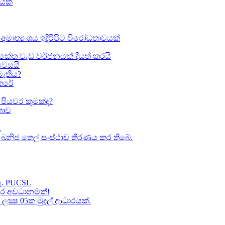
ඛයක්
අමාත්‍යංශය ඉදිරිපිට විරෝධතාවයක්
කේත වැඩ වර්ජනයක් දියත් කරයි
 පවසයි
මැතිය?
කෙරේ
පියවර කුමක්ද​?
ාව​
.
කා ඛනිජ තෙල් සංස්ථාව තීරණය කර තිබේ.
හැ. PUCSL
තුර අවධානමක්!
ක්‍ෂ 05ක​ මුදල් ආධාරයක්​.