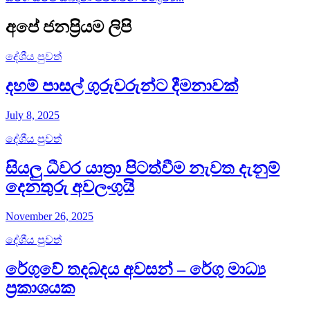
අපේ ජනප්‍රියම ලිපි
දේශීය පුවත්
දහම් පාසල් ගුරුවරුන්ට දීමනාවක්
July 8, 2025
දේශීය පුවත්
සියලු ධීවර යාත්‍රා පිටත්වීම නැවත දැනුම්
දෙනතුරු අවලංගුයි
November 26, 2025
දේශීය පුවත්
රේගුවේ තදබදය අවසන් – රේගු මාධ්‍ය
ප්‍රකාශයක