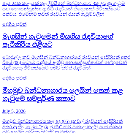
පැය 24ක කාලයක් තුළ දිවයිනේ බන්ධනාගාර 3ක දරුණු ගැටුම්
සහ නොසන්සුන්තා ඇතිවී රැඳවියන් තිදෙනෙක් ජීවිතක්ෂයට
පත්විය. එමෙන්ම තවත් රැඳවියන් රැසක් ගැටුම්වලින්
දේශීය පුවත්
මැගසින් ගැටුමෙන් මියගිය රැඳවියාගේ
පැටිකිරිය එළියට
බොරැල්ල නව මැගසින් බන්ධනාගාරයේ රැඳවියන් දෙපිරිසක් අතර
ඊයේ (06) මධ්‍යම රාත්‍රියේ ඇතිවූ නොසන්සුන්තාවක් හේතුවෙන්
රැඳවියෙකු ජීවිතක්ෂයට පත්ව තවත් රැඳවියන්
දේශීය පුවත්
මීගමුව බන්ධනාගාරය ලෙයින් තෙත් කළ
ගැටුමේ සම්පූර්ණ කතාව
July 5, 2026
මීගමුව බන්ධනාගාරය තුළ අද (05) දහවල් රැඳවියන් දෙපිරිසක්
අතර ඇතිවූ ගැටුම "බූරු මූණා" නම් පාතාල කල්ලි සාමාජිකයා
සමග සමීප සබඳතා පවත්වන මත්ද්‍රව්‍ය...