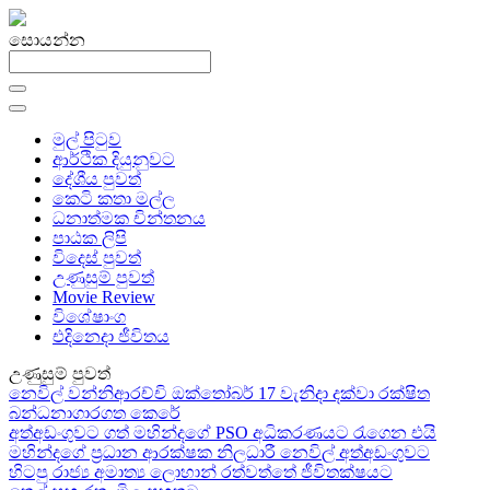
සොයන්න
මුල් පිටුව
ආර්ථික දියුනුවට
දේශීය පුවත්
කෙටි කතා මල්ල
ධනාත්මක චින්තනය
පාඨක ලිපි
විදෙස් පුවත්
උණුසුම් පුවත්
Movie Review
විශේෂාංග
එදිනෙදා ජීවිතය
උණුසුම් පුවත්
නෙවිල් වන්නිආරච්චි ඔක්තෝබර් 17 වැනිදා දක්වා රක්ෂිත
බන්ධනාගාරගත කෙරේ
අත්අඩංගුවට ගත් මහින්දගේ PSO අධිකරණයට රැගෙන එයි
මහින්දගේ ප්‍රධාන ආරක්ෂක නිලධාරී නෙවිල් අත්අඩංගුවට
හිටපු රාජ්‍ය අමාත්‍ය ලොහාන් රත්වත්තේ ජීවිතක්ෂයට