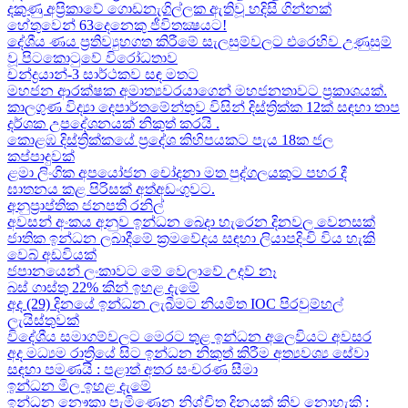
දකුණු අප්‍රිකාවේ ගොඩනැගිල්ලක ඇතිවූ හදිසි ගින්නක්
හේතුවෙන් 63දෙනෙකු ජීවිතක්‍ෂයට​!
දේශීය​ ණය ප්‍රතිව්‍යුහගත කිරීමේ සැලසුම්වලට එරෙහිව උණුසුම්
වූ පිටකොටුවේ විරෝධතාව
චන්ද්‍රයාන්-3 සාර්ථකව සඳ මතට​
මහජන ආරක්ෂක අමාත්‍යවරයාගෙන් මහජනතාවට ප්‍රකාශයක්.
කාලගුණ විද්‍යා දෙපාර්තමේන්තුව විසින් දිස්ත්‍රික්ක 12ක් සඳහා තාප
දර්ශක උපදේශනයක් නිකුත් කරයි .
කොළඹ දිස්ත්‍රික්කයේ ප්‍රදේශ කිහිපයකට පැය 18ක ජල
කප්පාදුවක්
ළමා ලිංගික අපයෝජන චෝදනා මත පුද්ගලයකුට පහර දී
ඝාතනය කළ පිරිසක් අත්අඩංගුවට.
අනුප්‍රාප්තික ජනපති රනිල්
අවසන් අංකය අනුව ඉන්ධන බෙදා හැරෙන දිනවල වෙනසක්
ජාතික ඉන්ධන ලබාදීමේ ක්‍රමවේදය සඳහා ලියාපදිංචි විය හැකි
වෙබ් අඩවියක්
ජපානයෙන් ලංකාවට මේ වෙලාවේ උදව් නෑ
බස් ගාස්තු 22% කින් ඉහළ දැමේ
අද (29) දිනයේ ඉන්ධන ලැබීමට නියමිත IOC පිරවුම්හල්
ලැයිස්තුවක්
විදේශීය සමාගම්වලට මෙරට තුළ ඉන්ධන අලෙවියට අවසර
අද මධ්‍යම රාත්‍රියේ සිට ඉන්ධන නිකුත් කිරීම අත්‍යවශ්‍ය සේවා
සඳහා පමණයි : පළාත් අතර සංචරණ සීමා
ඉන්ධන මිල ඉහළ දැමේ
ඉන්ධන නෞකා පැමිණෙන නිශ්චිත දිනයක් කිව නොහැකි :