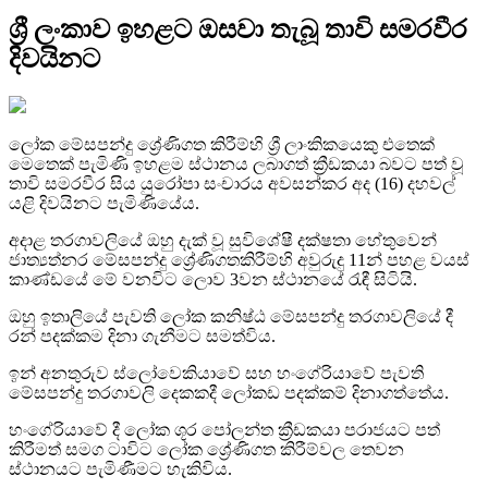
ශ්‍රී ලංකාව ඉහළට ඔසවා තැබූ තාවි සමරවීර
දිවයිනට
ලෝක මේසපන්දු ශ්‍රේණිගත කිරීම්හි ශ්‍රී ලාංකිකයෙකු එතෙක්
මෙතෙක් පැමිණි ඉහළම ස්ථානය ලබාගත් ක්‍රීඩකයා බවට පත් වූ
තාවි සමරවීර සිය යුරෝපා සංචාරය අවසන්කර අද (16) දහවල්
යළි දිවයිනට පැමිණියේය.
අදාළ තරගාවලියේ ඔහු දැක් වූ සුවිශේෂී දක්ෂතා හේතුවෙන්
ජාත්‍යත්නර මේසපන්දු ශ්‍රේණිගතකිරීම්හි අවුරුදු 11න් පහළ වයස්
කාණ්ඩයේ මේ වනවිට ලොව 3වන ස්ථානයේ රැඳී සිටියි.
ඔහු ඉතාලියේ පැවති ලෝක කනිෂ්ඨ මේසපන්දු තරගාවලියේ දී
රන් පදක්කම දිනා ගැනීමට සමත්විය.
ඉන් අනතුරුව ස්ලෝවෙකියාවේ සහ හංගේරියාවේ පැවති
මේසපන්දු තරගාවලි දෙකකදී ලෝකඩ පදක්කම් දිනාගත්තේය.
හංගේරියාවේ දී ලෝක ශූර පෝලන්ත ක්‍රීඩකයා පරාජයට පත්
කිරීමත් සමග ටාවිට ලෝක ශ්‍රේණිගත කිරීම්වල තෙවන
ස්ථානයට පැමිණීමට හැකිවිය.