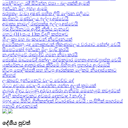
පෝලිම්වල රැඳී සිටින්න එපා – බලශක්ති ඇමති
ඉන්ධන මිල ඉහළ දැමේ
බරපතළ වංචා දූෂණ සහිත ලිපි ලේඛන එලියට
කැබිනට් මණ්ඩලය ඉල්ලා අස්වෙයි
අමාත්‍ය නාමල් රාජපක්ෂ ඉල්ලා අස්වෙයි
මුළු දිවයිනටම ඇඳිරි නීතිය පැනවේ
හෙට (31) පැය 13ක විදුලි කප්පාදුව
ශ්‍රී ලංකා මහ බැංකුවෙන් නිවේදනයක්
අමෙරිකානු යුද නෞකාවක් ත්‍රිකුණාමලය වරයාට සේන්දු වෙයි
සිපෙට්කෝ ඉන්ධන මිල වැඩි කරයි
නැදුන්ගමුවේ රාජා දිවි ගමන නිමා කරයි
ජ්‍යෙෂ්ඨ මාධ්‍යවේදි බන්දුල පද්මකුමාර මහතා අභාවප්‍රාප්ත වෙයි
යුක්රේනය ආක්‍රමණය කිරීමේ බිහිසුණු ප්‍රහාරය ඇරඹෙයි
හිටපු පොලිස්පති සහ හිටපු ආරක්ෂක ලේකම් නිදොස්කොට
නිදහස්
ලංකාවේ ඉන්ටනෙට් වලට වෙච්ච දේ
රටට අවශ්‍ය ඩොලර් ගෙන්න ගන්න අලුත් ක්‍රමයක්
ගැඹුරු ළිදට වැටුණු දරුවා බේරා ගැනීමේ මෙහෙයුම් තවදුරටත්
විදුලි කප්පාදුවකට අවසර දෙනවාද ? නැද්ද ?
මුහුද යට පිහිටි ගිනිකන්දක් විධාරණය වෙයි : පැසිෆික් සාගරයේ
සුනාමි අවදානමක්
දේශීය පුවත්