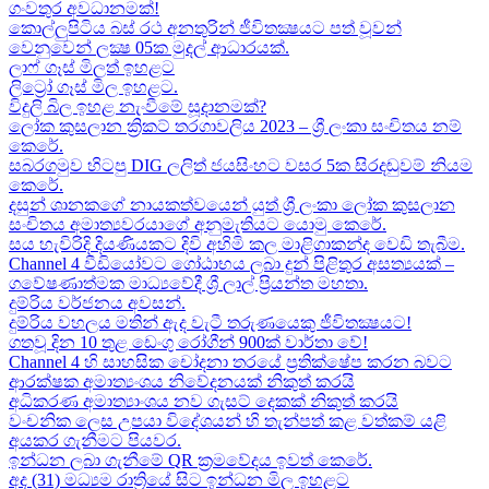
ගංවතුර අවධානමක්!
කොල්ලුපිටිය බස් රථ අනතුරින් ජීවිතක්‍ෂයට පත් වූවන්
වෙනුවෙන් ලක්‍ෂ 05ක​ මුදල් ආධාරයක්​.
ලාෆ් ගෑස් මිලත් ඉහළට​
ලිට්‍රෝ ගෑස් මිල​ ඉහළට​.
විදුලි බිල ඉහළ නැංවීමේ සූදානමක්?
ලෝක කුසලාන ක්‍රිකට් තරගාවලිය 2023 – ශ්‍රී ලංකා සංචිතය නම්
කෙරේ​.
සබරගමුව හිටපු DIG ලලිත් ජයසිංහට වසර 5ක සිරදඬුවම් නියම
කෙරේ.
දසුන් ශානකගේ නායකත්වයෙන් යුත් ශ්‍රී ලංකා ලෝක කුසලාන
සංචිතය අමාත්‍යවරයාගේ අනුමැතියට​ යොමු කෙරේ.
සය හැවිරිදි දියණියකට දිවි අහිමි කල මාළිගාකන්ද වෙඩි තැබීම​.
Channel 4 වීඩියෝවට ගෝඨාභය ලබා දුන් පිළිතුර අසත්‍යයක් –
ගවේෂණාත්මක මාධ්‍යවේදී ශ්‍රී ලාල් ප්‍රියන්ත මහතා.
දුම්රිය වර්ජනය අවසන්.
දුම්රිය වහලය මතින් ඇද​ වැටී තරුණයෙකු ජීවිතක්‍ෂයට​!
ගතවූ දින 10 තුළ ඩෙංගු රෝගීන් 900ක් වාර්තා වේ!
Channel 4 හි සාහසික චෝදනා තරයේ ප්‍රතික්ෂේප කරන බවට
ආරක්ෂක අමාත්‍යංශය නිවේදනයක් නිකුත් කරයි
අධිකරණ අමාත්‍යාංශය නව ගැසට් දෙකක් නිකුත් කරයි
වංචනික ලෙස උපයා විදේශයන් හි තැන්පත් කළ​ වත්කම් යළි
අයකර ගැනීමට පියවර​.
ඉන්ධන ලබා ගැනීමේ QR ක්‍රමවේදය ඉවත් කෙරේ.
අද (31) මධ්‍යම රාත්‍රියේ සිට ඉන්ධන මිල ඉහළට