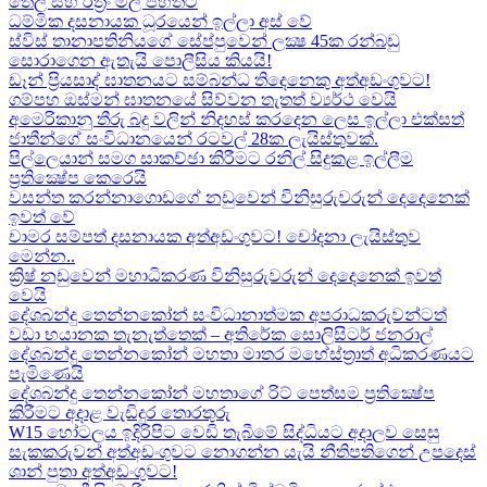
තෙල් සහ රත්‍රං මිල පහතට
ධම්මික දසනායක ධූරයෙන් ඉල්ලා අස් වේ
ස්විස් තානාපතිනියගේ සේප්පුවෙන් ලක්‍ෂ 45ක රන්බඩු
සොරාගෙන ඇතැයි පොලීසිය කියයි!
ඩෑන් ප්‍රියසාද් ඝාතනයට සම්බන්ධ තිදෙනෙකු අත්අඩංගුවට​!
ගම්පහ ඔස්මන් ඝාතනයේ සිව්වන තැතත් ව්‍යර්ථ වෙයි
අමෙරිකානු තීරු බදු වලින් නිදහස් කරදෙන ලෙස ඉල්ලා එක්සත්
ජාතීන්ගේ සංවිධානයෙන් රටවල් 28ක ලැයිස්තුවක්.
පිල්ලෙයාන් සමග සාකච්ඡා කිරීමට රනිල් සිදුකළ ඉල්ලීම
ප්‍රතික්‍ෂේප කෙරෙයි
වසන්ත කරන්නාගොඩගේ නඩුවෙන් විනිසුරුවරුන් දෙදෙනෙක්
ඉවත් වේ
චාමර සම්පත් දසනායක අත්අඩංගුවට​! චෝදනා ලැයිස්තුව
මෙන්න​..
ක්‍රිෂ් නඩුවෙන් මහාධිකරණ විනිසුරුවරුන් දෙදෙනෙක් ඉවත්
වෙයි
දේශබන්දු තෙන්නකෝන් සංවිධානාත්මක අපරාධකරුවන්ටත්
වඩා භයානක තැනැත්තෙක් – අතිරේක සොලිසිටර් ජනරාල්
දේශබන්දු තෙන්නකෝන් මහතා මාතර මහේස්ත්‍රාත් අධිකරණයට
පැමිණෙයි
දේශබන්දු තෙන්නකෝන් මහතාගේ රිට් පෙත්සම ප්‍රතික්‍ෂේප
කිරීමට අදාළ වැඩිදුර තොරතුරු
W15 හෝටලය ඉදිරිපිට වෙඩි තැබීමේ සිද්ධියට අදාලව​ සෙසු
සැකකරුවන් අත්අඩංගුවට නොගන්න යැයි නීතිපතිගෙන් උපදෙස්
ශාන් පුතා අත්අඩංගුවට!