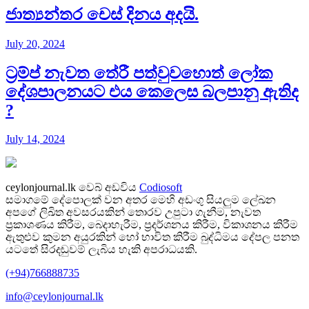
ජාත්‍යන්තර චෙස් දිනය අදයි.
July 20, 2024
ට්‍රම්ප් නැවත තේරී පත්වුවහොත් ලෝක
දේශපාලනයට එය කෙලෙස බලපානු ඇතිද​
?
July 14, 2024
ceylonjournal.lk
වෙබ් අඩවිය
Codiosoft
සමාගමේ දේපොලක් වන අතර මෙහි අඩංගු සියලුම ලේඛන
අපගේ ලිඛිත අවසරයකින් තොරව උපුටා ගැනීම, නැවත
ප්‍රකාශණය කිරීම, බෙදාහැරීම, ප්‍රදර්ශනය කිරීම, විකාශනය කිරීම
ඇතුළුව කුමන අයුරකින් හෝ භාවිත කිරීම බුද්ධිමය දේපල පනත
යටතේ සිරදඬුවම් ලැබිය හැකි අපරාධයකි.
(+94)766888735
info@ceylonjournal.lk