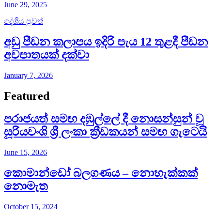
June 29, 2025
දේශීය පුවත්
අඩු පීඩන කලාපය ඉදිරි පැය 12 තුළදී පීඩන
අවපාතයක් දක්වා
January 7, 2026
Featured
පරාජයත් සමඟ දඹුල්ලේ දී නොසන්සුන් වූ
සූරියවංශි ශ්‍රී ලංකා ක්‍රීඩකයන් සමඟ ගැටෙයි
June 15, 2026
කොමාන්ඩෝ බලගණය – නොහැක්කක්
නොමැත​
October 15, 2024