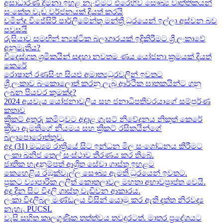
අසාධාරණ දීමනා ඉහළ නැංවීමට එරෙහිව සෞඛ්‍ය වෘත්තිකයන්
සංකේත වැඩ වර්ජනයක් දියත් කරයි
චමින්ද විජේසිරි පාර්ලිමේන්තු මන්ත්‍රී ධූරයෙන් ඉල්ලා අස්වන බව
පවසයි
රුසියාව සමඟින් න්‍යෂ්ටික බලාගාරයක් ඉදිකිරීමට ශ්‍රී ලංකාවේ
අනුමැතිය?
විදෙස්ගත ශ්‍රමිකයින් සඳහා නවතම ණය යෝජනා ක්‍රමයක් දියත්
කෙරේ
රොෂාන් රණසිංහ සියළු අමාත්‍යධූරවලින් ඉවතට​
ශ්‍රී ලංකාව බංකොලොත් කරනු ලැබූ ආර්ථික ඝාතකයින්ට ගනු
ලබන පියවර කුමක්ද​?
2024 අයවැය යෝජනාවලිය​ සහ ජනාධිපතිවරයාගේ සම්පූර්ණ
කතාව​
ක්‍රිකට් අතුරු කමිටුවට අදාළ ගැසට් නිවේදනය නිකුත් කෙරේ
ක්‍රීඩා ඇමතිගේ නියමය​ සහ ක්‍රිකට් රසිකයින්ගේ
බලාපොරොත්තුව.
අද (31) මධ්‍යම රාත්‍රියේ සිට ඉන්ධන මිල සංශෝධනය කිරීමට
ලංකා ඛනිජ තෙල් සංස්ථාව තීරණය කර තිබේ.
ජාතික හැඳුනුම්පත් ආශ්‍රිත සේවා ගාස්තු ඉහළට
කෙහෙළිය රඹුක්වැල්ල සෞඛ්‍ය ඇමති ධූරයෙන් ඉවතට​.
ප්‍රකට ව්‍යාපාරික ලලිත් කොතලාවල මහතා අභාවප්‍රාප්ත වෙයි.
අද දින​ සිට විදුලි ගාස්තු වැඩිවන ආකාරය​.
ලංකා විදුලිබල මණ්ඩලය විසින් යොමු කර ඇති දත්ත නිරවද්‍ය
නැහැ. PUCSL
වැසි සහිත කාලගුණික තත්ත්වය තවදුරටත්. මාතර ප්‍රදේශයට