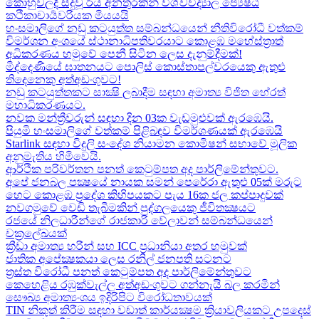
කොහුවලදී සිදුවූ රිය අනතුරකින් විශ්වවිද්‍යාල ජ්‍යෙෂ්ඨ
කථිකාචාර්‍යවරියක මියයයි
හංසමාලිගේ නඩු කටයුත්ත සම්බන්ධයෙන් නීතිවිරෝධී වත්කම්
විමර්ශන අංශයේ ස්ථානාධිපතිවරයාට කොළඹ මහේස්ත්‍රාත්
අධිකරණය හමුවේ පෙනී සිටින ලෙස දැනුම්දීමක්!
මිද්දෙණියේ ඝාතනයට පොලිස් කොස්තාපල්වරයෙකු ඇතුළු
තිදෙනෙකු අත්අඩංගුවට​!
නඩු කටයුත්තකට සාක්‍ෂි ලබාදීම සඳහා අමාත්‍ය විජිත හේරත්
මහාධිකරණයට​.
නවක මන්ත්‍රීවරුන් සඳහා දින 03ක වැඩමුළුවක් ඇරඹෙයි.
පියුමි හංසමාලිගේ වත්කම් පිළිබඳව විමර්ශණයක් ඇරඹෙයි
Starlink සඳහා විදුලි සංදේශ නියාමන කොමිෂන් සභාවේ මූලික
අනුමැතිය හිමිවෙයි.
ආර්ථික පරිවර්තන පනත් කෙටුම්පත අද පාර්ලිමේන්තුවට.
අපේ ජනබල පක්‍ෂයේ නායක සමන් පෙරේරා ඇතුළු 05ක් මරුට​
හෙට කොළඹ ප්‍රදේශ කිහිපයකට පැය 16ක ජල කප්පාදුවක්
නවගමුවේ වෙඩි තැබීමකින් පුද්ගලයෙකු ජීවිතක්‍ෂයට​
රජයේ නිලධාරීන්ගේ රාජකාරි වේලාවන් සම්බන්ධයෙන්
චක්‍රලේඛයක්
ක්‍රීඩා අමාත්‍ය හරීන් සහ​ ICC ප්‍රධානියා අතර හමුවක්
ජාතික අපේක්‍ෂකයා ලෙස රනිල් ජනපති සටනට​
ත්‍රස්ත විරෝධී පනත් කෙටුම්පත අද පාර්ලිමේන්තුවට​
කෙහෙළිය රඹුක්වැල්ල අත්අඩංගුවට ගන්නැයි බල කරමින්
සෞඛ්‍ය අමාත්‍යංශය ඉදිරිපිට විරෝධතාවයක්
TIN නිකුත් කිරීම සඳහා වඩාත් කාර්යක්‍ෂම ක්‍රියාවලියකට උපදෙස්