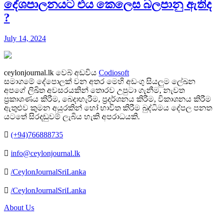
දේශපාලනයට එය කෙලෙස බලපානු ඇතිද​
?
July 14, 2024
ceylonjournal.lk
වෙබ් අඩවිය
Codiosoft
සමාගමේ දේපොලක් වන අතර මෙහි අඩංගු සියලුම ලේඛන
අපගේ ලිඛිත අවසරයකින් තොරව උපුටා ගැනීම, නැවත
ප්‍රකාශණය කිරීම, බෙදාහැරීම, ප්‍රදර්ශනය කිරීම, විකාශනය කිරීම
ඇතුළුව කුමන අයුරකින් හෝ භාවිත කිරීම බුද්ධිමය දේපල පනත
යටතේ සිරදඬුවම් ලැබිය හැකි අපරාධයකි.
(+94)766888735
info@ceylonjournal.lk
/CeylonJournalSriLanka
/CeylonJournalSriLanka
About Us