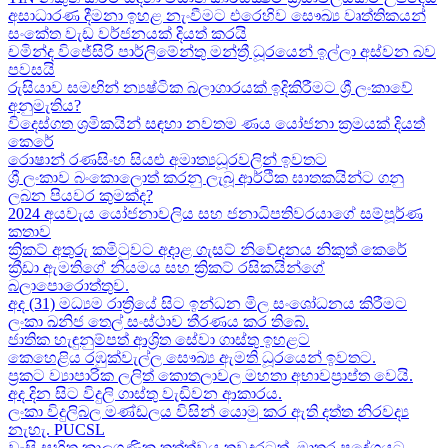
අසාධාරණ දීමනා ඉහළ නැංවීමට එරෙහිව සෞඛ්‍ය වෘත්තිකයන්
සංකේත වැඩ වර්ජනයක් දියත් කරයි
චමින්ද විජේසිරි පාර්ලිමේන්තු මන්ත්‍රී ධූරයෙන් ඉල්ලා අස්වන බව
පවසයි
රුසියාව සමඟින් න්‍යෂ්ටික බලාගාරයක් ඉදිකිරීමට ශ්‍රී ලංකාවේ
අනුමැතිය?
විදෙස්ගත ශ්‍රමිකයින් සඳහා නවතම ණය යෝජනා ක්‍රමයක් දියත්
කෙරේ
රොෂාන් රණසිංහ සියළු අමාත්‍යධූරවලින් ඉවතට​
ශ්‍රී ලංකාව බංකොලොත් කරනු ලැබූ ආර්ථික ඝාතකයින්ට ගනු
ලබන පියවර කුමක්ද​?
2024 අයවැය යෝජනාවලිය​ සහ ජනාධිපතිවරයාගේ සම්පූර්ණ
කතාව​
ක්‍රිකට් අතුරු කමිටුවට අදාළ ගැසට් නිවේදනය නිකුත් කෙරේ
ක්‍රීඩා ඇමතිගේ නියමය​ සහ ක්‍රිකට් රසිකයින්ගේ
බලාපොරොත්තුව.
අද (31) මධ්‍යම රාත්‍රියේ සිට ඉන්ධන මිල සංශෝධනය කිරීමට
ලංකා ඛනිජ තෙල් සංස්ථාව තීරණය කර තිබේ.
ජාතික හැඳුනුම්පත් ආශ්‍රිත සේවා ගාස්තු ඉහළට
කෙහෙළිය රඹුක්වැල්ල සෞඛ්‍ය ඇමති ධූරයෙන් ඉවතට​.
ප්‍රකට ව්‍යාපාරික ලලිත් කොතලාවල මහතා අභාවප්‍රාප්ත වෙයි.
අද දින​ සිට විදුලි ගාස්තු වැඩිවන ආකාරය​.
ලංකා විදුලිබල මණ්ඩලය විසින් යොමු කර ඇති දත්ත නිරවද්‍ය
නැහැ. PUCSL
වැසි සහිත කාලගුණික තත්ත්වය තවදුරටත්. මාතර ප්‍රදේශයට