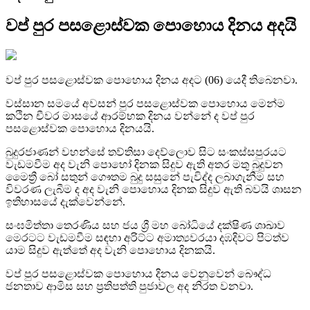
වප් පුර පසළොස්වක පොහොය දිනය අදයි
වප් පුර පසළොස්වක පොහොය දිනය අදට (06) යෙදී තිබෙනවා.
වස්සාන සමයේ අවසන් පුර පසළොස්වක පොහොය මෙන්ම
කථින චීවර මාසයේ ආරම්භක දිනය වන්නේ ද වප් පුර
පසළොස්වක පොහොය දිනයයි.
බුදුරජාණන් වහන්සේ තව්තිසා දෙව්ලොව සිට සංකස්සපුරයට
වැඩමවීම අද වැනි පොහෝ දිනක සිදුව ඇති අතර මතු බුදුවන
මෛත්‍රී බෝ සතුන් ගෞතම බුදු සසුනේ පැවිද්ද ලබාගැනීම සහ
විවරණ ලැබීම ද අද වැනි පොහොය දිනක සිදුව ඇති බවයි ශාසන
ඉතිහාසයේ දැක්වෙන්නේ.
සංඝමිත්තා තෙරණිය සහ ජය ශ්‍රී මහ බෝධියේ දක්ෂිණ ශාඛාව
මෙරටට වැඩමවීම සඳහා අරිට්ට අමාත්‍යවරයා දඹදිවට පිටත්ව
යාම සිදුව ඇත්තේ අද වැනි පොහොය දිනකයි.
වප් පුර පසළොස්වක පොහොය දිනය වෙනුවෙන් බෞද්ධ
ජනතාව ආමිස සහ ප්‍රතිපත්ති පුජාවල අද නිරත වනවා.