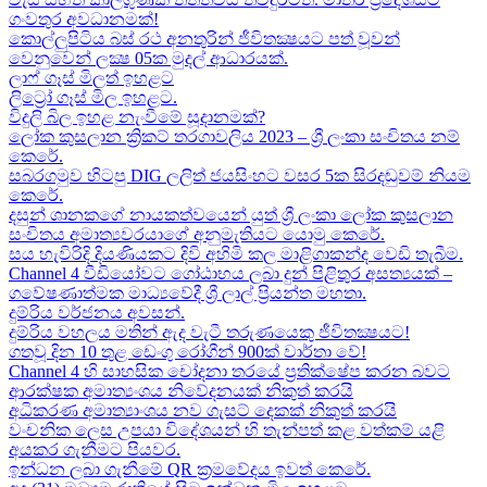
ගංවතුර අවධානමක්!
කොල්ලුපිටිය බස් රථ අනතුරින් ජීවිතක්‍ෂයට පත් වූවන්
වෙනුවෙන් ලක්‍ෂ 05ක​ මුදල් ආධාරයක්​.
ලාෆ් ගෑස් මිලත් ඉහළට​
ලිට්‍රෝ ගෑස් මිල​ ඉහළට​.
විදුලි බිල ඉහළ නැංවීමේ සූදානමක්?
ලෝක කුසලාන ක්‍රිකට් තරගාවලිය 2023 – ශ්‍රී ලංකා සංචිතය නම්
කෙරේ​.
සබරගමුව හිටපු DIG ලලිත් ජයසිංහට වසර 5ක සිරදඬුවම් නියම
කෙරේ.
දසුන් ශානකගේ නායකත්වයෙන් යුත් ශ්‍රී ලංකා ලෝක කුසලාන
සංචිතය අමාත්‍යවරයාගේ අනුමැතියට​ යොමු කෙරේ.
සය හැවිරිදි දියණියකට දිවි අහිමි කල මාළිගාකන්ද වෙඩි තැබීම​.
Channel 4 වීඩියෝවට ගෝඨාභය ලබා දුන් පිළිතුර අසත්‍යයක් –
ගවේෂණාත්මක මාධ්‍යවේදී ශ්‍රී ලාල් ප්‍රියන්ත මහතා.
දුම්රිය වර්ජනය අවසන්.
දුම්රිය වහලය මතින් ඇද​ වැටී තරුණයෙකු ජීවිතක්‍ෂයට​!
ගතවූ දින 10 තුළ ඩෙංගු රෝගීන් 900ක් වාර්තා වේ!
Channel 4 හි සාහසික චෝදනා තරයේ ප්‍රතික්ෂේප කරන බවට
ආරක්ෂක අමාත්‍යංශය නිවේදනයක් නිකුත් කරයි
අධිකරණ අමාත්‍යාංශය නව ගැසට් දෙකක් නිකුත් කරයි
වංචනික ලෙස උපයා විදේශයන් හි තැන්පත් කළ​ වත්කම් යළි
අයකර ගැනීමට පියවර​.
ඉන්ධන ලබා ගැනීමේ QR ක්‍රමවේදය ඉවත් කෙරේ.