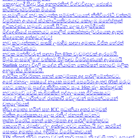
කොහුවලදී සිදුවූ රිය අනතුරකින් විශ්වවිද්‍යාල ජ්‍යෙෂ්ඨ
කථිකාචාර්‍යවරියක මියයයි
හංසමාලිගේ නඩු කටයුත්ත සම්බන්ධයෙන් නීතිවිරෝධී වත්කම්
විමර්ශන අංශයේ ස්ථානාධිපතිවරයාට කොළඹ මහේස්ත්‍රාත්
අධිකරණය හමුවේ පෙනී සිටින ලෙස දැනුම්දීමක්!
මිද්දෙණියේ ඝාතනයට පොලිස් කොස්තාපල්වරයෙකු ඇතුළු
තිදෙනෙකු අත්අඩංගුවට​!
නඩු කටයුත්තකට සාක්‍ෂි ලබාදීම සඳහා අමාත්‍ය විජිත හේරත්
මහාධිකරණයට​.
නවක මන්ත්‍රීවරුන් සඳහා දින 03ක වැඩමුළුවක් ඇරඹෙයි.
පියුමි හංසමාලිගේ වත්කම් පිළිබඳව විමර්ශණයක් ඇරඹෙයි
Starlink සඳහා විදුලි සංදේශ නියාමන කොමිෂන් සභාවේ මූලික
අනුමැතිය හිමිවෙයි.
ආර්ථික පරිවර්තන පනත් කෙටුම්පත අද පාර්ලිමේන්තුවට.
අපේ ජනබල පක්‍ෂයේ නායක සමන් පෙරේරා ඇතුළු 05ක් මරුට​
හෙට කොළඹ ප්‍රදේශ කිහිපයකට පැය 16ක ජල කප්පාදුවක්
නවගමුවේ වෙඩි තැබීමකින් පුද්ගලයෙකු ජීවිතක්‍ෂයට​
රජයේ නිලධාරීන්ගේ රාජකාරි වේලාවන් සම්බන්ධයෙන්
චක්‍රලේඛයක්
ක්‍රීඩා අමාත්‍ය හරීන් සහ​ ICC ප්‍රධානියා අතර හමුවක්
ජාතික අපේක්‍ෂකයා ලෙස රනිල් ජනපති සටනට​
ත්‍රස්ත විරෝධී පනත් කෙටුම්පත අද පාර්ලිමේන්තුවට​
කෙහෙළිය රඹුක්වැල්ල අත්අඩංගුවට ගන්නැයි බල කරමින්
සෞඛ්‍ය අමාත්‍යංශය ඉදිරිපිට විරෝධතාවයක්
TIN නිකුත් කිරීම සඳහා වඩාත් කාර්යක්‍ෂම ක්‍රියාවලියකට උපදෙස්