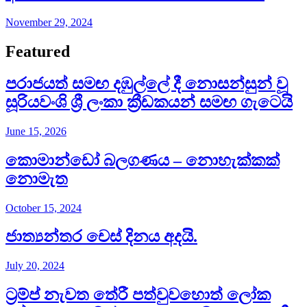
November 29, 2024
Featured
පරාජයත් සමඟ දඹුල්ලේ දී නොසන්සුන් වූ
සූරියවංශි ශ්‍රී ලංකා ක්‍රීඩකයන් සමඟ ගැටෙයි
June 15, 2026
කොමාන්ඩෝ බලගණය – නොහැක්කක්
නොමැත​
October 15, 2024
ජාත්‍යන්තර චෙස් දිනය අදයි.
July 20, 2024
ට්‍රම්ප් නැවත තේරී පත්වුවහොත් ලෝක