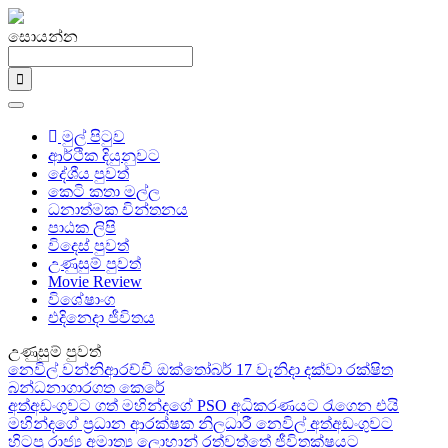
සොයන්න
මුල් පිටුව
ආර්ථික දියුනුවට
දේශීය පුවත්
කෙටි කතා මල්ල
ධනාත්මක චින්තනය
පාඨක ලිපි
විදෙස් පුවත්
උණුසුම් පුවත්
Movie Review
විශේෂාංග
එදිනෙදා ජීවිතය
උණුසුම් පුවත්
නෙවිල් වන්නිආරච්චි ඔක්තෝබර් 17 වැනිදා දක්වා රක්ෂිත
බන්ධනාගාරගත කෙරේ
අත්අඩංගුවට ගත් මහින්දගේ PSO අධිකරණයට රැගෙන එයි
මහින්දගේ ප්‍රධාන ආරක්ෂක නිලධාරී නෙවිල් අත්අඩංගුවට
හිටපු රාජ්‍ය අමාත්‍ය ලොහාන් රත්වත්තේ ජීවිතක්ෂයට