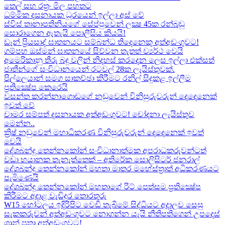
තෙල් සහ රත්‍රං මිල පහතට
ධම්මික දසනායක ධූරයෙන් ඉල්ලා අස් වේ
ස්විස් තානාපතිනියගේ සේප්පුවෙන් ලක්‍ෂ 45ක රන්බඩු
සොරාගෙන ඇතැයි පොලීසිය කියයි!
ඩෑන් ප්‍රියසාද් ඝාතනයට සම්බන්ධ තිදෙනෙකු අත්අඩංගුවට​!
ගම්පහ ඔස්මන් ඝාතනයේ සිව්වන තැතත් ව්‍යර්ථ වෙයි
අමෙරිකානු තීරු බදු වලින් නිදහස් කරදෙන ලෙස ඉල්ලා එක්සත්
ජාතීන්ගේ සංවිධානයෙන් රටවල් 28ක ලැයිස්තුවක්.
පිල්ලෙයාන් සමග සාකච්ඡා කිරීමට රනිල් සිදුකළ ඉල්ලීම
ප්‍රතික්‍ෂේප කෙරෙයි
වසන්ත කරන්නාගොඩගේ නඩුවෙන් විනිසුරුවරුන් දෙදෙනෙක්
ඉවත් වේ
චාමර සම්පත් දසනායක අත්අඩංගුවට​! චෝදනා ලැයිස්තුව
මෙන්න​..
ක්‍රිෂ් නඩුවෙන් මහාධිකරණ විනිසුරුවරුන් දෙදෙනෙක් ඉවත්
වෙයි
දේශබන්දු තෙන්නකෝන් සංවිධානාත්මක අපරාධකරුවන්ටත්
වඩා භයානක තැනැත්තෙක් – අතිරේක සොලිසිටර් ජනරාල්
දේශබන්දු තෙන්නකෝන් මහතා මාතර මහේස්ත්‍රාත් අධිකරණයට
පැමිණෙයි
දේශබන්දු තෙන්නකෝන් මහතාගේ රිට් පෙත්සම ප්‍රතික්‍ෂේප
කිරීමට අදාළ වැඩිදුර තොරතුරු
W15 හෝටලය ඉදිරිපිට වෙඩි තැබීමේ සිද්ධියට අදාලව​ සෙසු
සැකකරුවන් අත්අඩංගුවට නොගන්න යැයි නීතිපතිගෙන් උපදෙස්
ශාන් පුතා අත්අඩංගුවට!