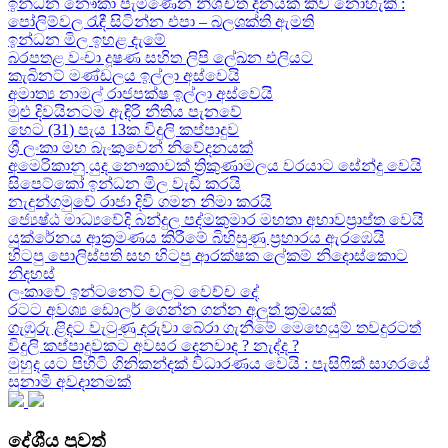
ඉන්ධන නෞකා පැමිණෙන නිශ්චිත දිනයක් කිව නොහැකි :
පෝලිම්වල රැඳී සිටින්න එපා – බලශක්ති ඇමති
ඉන්ධන මිල ඉහළ දැමේ
බරපතළ වංචා දූෂණ සහිත ලිපි ලේඛන එලියට
කැබිනට් මණ්ඩලය ඉල්ලා අස්වෙයි
අමාත්‍ය නාමල් රාජපක්ෂ ඉල්ලා අස්වෙයි
මුළු දිවයිනටම ඇඳිරි නීතිය පැනවේ
හෙට (31) පැය 13ක විදුලි කප්පාදුව
ශ්‍රී ලංකා මහ බැංකුවෙන් නිවේදනයක්
අමෙරිකානු යුද නෞකාවක් ත්‍රිකුණාමලය වරයාට සේන්දු වෙයි
සිපෙට්කෝ ඉන්ධන මිල වැඩි කරයි
නැදුන්ගමුවේ රාජා දිවි ගමන නිමා කරයි
ජ්‍යෙෂ්ඨ මාධ්‍යවේදි බන්දුල පද්මකුමාර මහතා අභාවප්‍රාප්ත වෙයි
යුක්රේනය ආක්‍රමණය කිරීමේ බිහිසුණු ප්‍රහාරය ඇරඹෙයි
හිටපු පොලිස්පති සහ හිටපු ආරක්ෂක ලේකම් නිදොස්කොට
නිදහස්
ලංකාවේ ඉන්ටනෙට් වලට වෙච්ච දේ
රටට අවශ්‍ය ඩොලර් ගෙන්න ගන්න අලුත් ක්‍රමයක්
ගැඹුරු ළිදට වැටුණු දරුවා බේරා ගැනීමේ මෙහෙයුම් තවදුරටත්
විදුලි කප්පාදුවකට අවසර දෙනවාද ? නැද්ද ?
මුහුද යට පිහිටි ගිනිකන්දක් විධාරණය වෙයි : පැසිෆික් සාගරයේ
සුනාමි අවදානමක්
දේශීය පුවත්