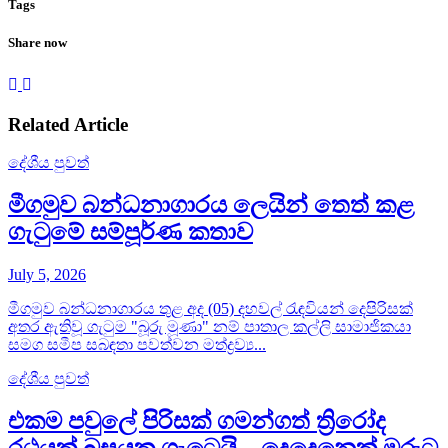
Tags
Share now
Related Article
දේශීය පුවත්
මීගමුව බන්ධනාගාරය ලෙයින් තෙත් කළ
ගැටුමේ සම්පූර්ණ කතාව
July 5, 2026
මීගමුව බන්ධනාගාරය තුළ අද (05) දහවල් රැඳවියන් දෙපිරිසක්
අතර ඇතිවූ ගැටුම "බූරු මූණා" නම් පාතාල කල්ලි සාමාජිකයා
සමග සමීප සබඳතා පවත්වන මත්ද්‍රව්‍ය...
දේශීය පුවත්
එකම පවුලේ පිරිසක් ගමන්ගත් ත්‍රිරෝද