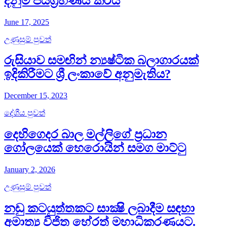
දිනුම ජයග්‍රහණය කරයි
June 17, 2025
උණුසුම් පුවත්
රුසියාව සමඟින් න්‍යෂ්ටික බලාගාරයක්
ඉදිකිරීමට ශ්‍රී ලංකාවේ අනුමැතිය?
December 15, 2023
දේශීය පුවත්
දෙහිගෙදර බාල මල්ලිගේ ප්‍රධාන
ගෝලයෙක් හෙරොයින් සමග මාට්ටු
January 2, 2026
උණුසුම් පුවත්
නඩු කටයුත්තකට සාක්‍ෂි ලබාදීම සඳහා
අමාත්‍ය විජිත හේරත් මහාධිකරණයට​.