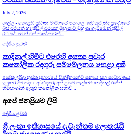
රථයක් බසයක ගැටෙයි – දෙදෙනෙක් මරුට
July 2, 2026
ගාල්ල - කොළඹ ප්‍රධාන මාර්ගයේ පයාගල, කටුකුරුන්ද ප්‍රදේශයේ
බස් රථයක් හා ත්‍රීවිල් රථයක් මුහුණට මුහුණ ගැටීමෙන් ත්‍රීවිල්
රථයේ ගමන් ගත් කාන්තාවක්...
දේශීය පුවත්
කාදිනල් හිමිට එරෙහි අසත්‍ය ප්‍රචාර
කතෝලික රදගුරු සම්මේලනය හෙළා දකී
පාස්කු ඉරිදා ත්‍රස්ත ප්‍රහාරයේ වින්දිතයන්ට සත්‍යය සහ සාධාරණය
ඉටුකර දීම සඳහා අගරදගුරු අති උතුම් මැල්කම් කාදිනල් රංජිත්
හිමිපාණන් ඇතුළු කතෝලික සභාව...
අපේ ජනප්‍රියම ලිපි
දේශීය පුවත්
ශ්‍රී ලංකා ඉතිහාසයේ දැවැන්තම ලොතරැයි