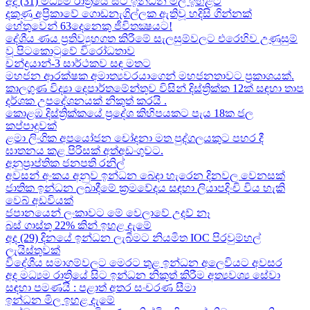
අද (31) මධ්‍යම රාත්‍රියේ සිට ඉන්ධන මිල ඉහළට
දකුණු අප්‍රිකාවේ ගොඩනැගිල්ලක ඇතිවූ හදිසි ගින්නක්
හේතුවෙන් 63දෙනෙකු ජීවිතක්‍ෂයට​!
දේශීය​ ණය ප්‍රතිව්‍යුහගත කිරීමේ සැලසුම්වලට එරෙහිව උණුසුම්
වූ පිටකොටුවේ විරෝධතාව
චන්ද්‍රයාන්-3 සාර්ථකව සඳ මතට​
මහජන ආරක්ෂක අමාත්‍යවරයාගෙන් මහජනතාවට ප්‍රකාශයක්.
කාලගුණ විද්‍යා දෙපාර්තමේන්තුව විසින් දිස්ත්‍රික්ක 12ක් සඳහා තාප
දර්ශක උපදේශනයක් නිකුත් කරයි .
කොළඹ දිස්ත්‍රික්කයේ ප්‍රදේශ කිහිපයකට පැය 18ක ජල
කප්පාදුවක්
ළමා ලිංගික අපයෝජන චෝදනා මත පුද්ගලයකුට පහර දී
ඝාතනය කළ පිරිසක් අත්අඩංගුවට.
අනුප්‍රාප්තික ජනපති රනිල්
අවසන් අංකය අනුව ඉන්ධන බෙදා හැරෙන දිනවල වෙනසක්
ජාතික ඉන්ධන ලබාදීමේ ක්‍රමවේදය සඳහා ලියාපදිංචි විය හැකි
වෙබ් අඩවියක්
ජපානයෙන් ලංකාවට මේ වෙලාවේ උදව් නෑ
බස් ගාස්තු 22% කින් ඉහළ දැමේ
අද (29) දිනයේ ඉන්ධන ලැබීමට නියමිත IOC පිරවුම්හල්
ලැයිස්තුවක්
විදේශීය සමාගම්වලට මෙරට තුළ ඉන්ධන අලෙවියට අවසර
අද මධ්‍යම රාත්‍රියේ සිට ඉන්ධන නිකුත් කිරීම අත්‍යවශ්‍ය සේවා
සඳහා පමණයි : පළාත් අතර සංචරණ සීමා
ඉන්ධන මිල ඉහළ දැමේ