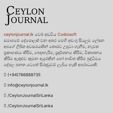
ceylonjournal.lk
වෙබ් අඩවිය
Codiosoft
සමාගමේ දේපොලක් වන අතර මෙහි අඩංගු සියලුම ලේඛන
අපගේ ලිඛිත අවසරයකින් තොරව උපුටා ගැනීම, නැවත
ප්‍රකාශණය කිරීම, බෙදාහැරීම, ප්‍රදර්ශනය කිරීම, විකාශනය
කිරීම ඇතුළුව කුමන අයුරකින් හෝ භාවිත කිරීම බුද්ධිමය
දේපල පනත යටතේ සිරදඬුවම් ලැබිය හැකි අපරාධයකි.
(+94)766888735
info@ceylonjournal.lk
/CeylonJournalSriLanka
/CeylonJournalSriLanka