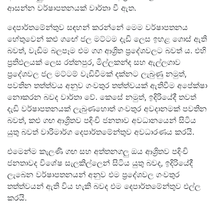
ආසන්න වර්ෂාපතනයක් වාර්තා වී ඇත.
දෙපාර්තමේන්තුව සඳහන් කරන්නේ මෙම වර්ෂාපතනය
හේතුවෙන් කළු ගඟේ ජල මට්ටම දැඩි ලෙස ඉහළ ගොස් ඇති
බවත්, වැඩිම බලපෑම එම ගග ආශ්‍රිත ප්‍රදේශවලට බවත් ය. එහි
ප්‍රතිඵලයක් ලෙස රත්නපුර, මිල්ලකන්ද සහ ඇල්ලගාව
ප්‍රදේශවල ජල මට්ටම් වැඩිවීමක් දක්නට ලැබුණු නමුත්,
පවතින තත්ත්වය අනුව ගංවතුර තත්ත්වයක් ඇතිවීම අපේක්ෂා
නොකරන බවද වාර්තා වේ. කෙසේ නමුත්, ඉදිරියේදී තවත්
දැඩි වර්ෂාපතනයක් ලැබුණහොත් ගංවතුර අවදානමක් පවතින
බවත්, කළු ගඟ ආශ්‍රිතව පදිංචි ජනතාව අවධානයෙන් සිටිය
යුතු බවත් වාරිමාර්ග දෙපාර්තමේන්තුව අවධාරණය කරයි.
එමෙන්ම කැලණි ගඟ සහ අත්තනගලු ඔය ආශ්‍රිතව පදිංචි
ජනතාවද විශේෂ සැලකිල්ලෙන් සිටිය යුතු බවද, ඉදිරියේදී
ලැබෙන වර්ෂාපතනයන් අනුව එම ප්‍රදේශවල ගංවතුර
තත්ත්වයන් ඇති විය හැකි බවද එම දෙපාර්තමේන්තුව එල්ල
කරයි.