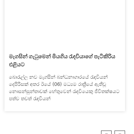
මැගසින් ගැටුමෙන් මියගිය රැඳවියාගේ පැටිකිරිය
එළියට
බොරැල්ල නව මැගසින් බන්ධනාගාරයේ රැඳවියන්
දෙපිරිසක් අතර ඊයේ (06) මධ්‍යම රාත්‍රියේ ඇතිවූ
නොසන්සුන්තාවක් හේතුවෙන් රැඳවියෙකු ජීවිතක්ෂයට
පත්ව තවත් රැඳවියන්