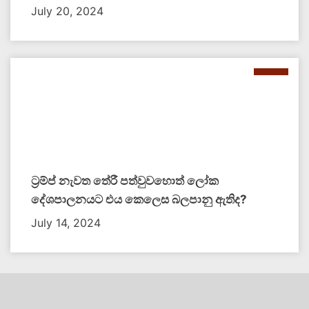
July 20, 2024
ට්‍රම්ප් නැවත තේරී පත්වුවහොත් ලෝක
දේශපාලනයට එය කෙලෙස බලපානු ඇතිද​?
July 14, 2024