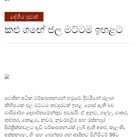
දේශීය පුවත්
කළු ගඟේ ජල මට්ටම ඉහළට
පවතින අධික වර්ෂාපතනයන් හමුවේ දිවයිනේ ජලාශ
කිහිපයක ජල මට්ටම තවදුරටත් ඉහළ ගොස් ඇති බව
වාරිමාර්ග දෙපාර්තමේන්තුව පවසයි. ඒ අනුව, ගාල්ල, මාතර,
කළුතර, කොළඹ, නුවර, නුවරඑළිය සහ රත්නපුර
දිස්ත්‍රික්කවලට දැඩි වර්ෂාපතනයක් ලැබී ඇති අතර, කැලණි,
අත්තනගලු, ගිං සහ බෙන්තර ගඟ ආශ්‍රිතව මිලිමීටර් 50ට