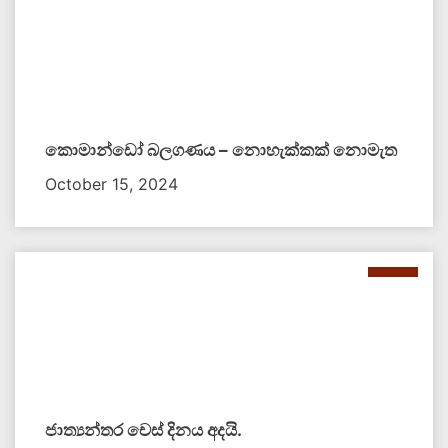
කොමාන්ඩෝ බලගණය – නොහැක්කක් නොමැත​
October 15, 2024
ජාත්‍යන්තර චෙස් දිනය අදයි.