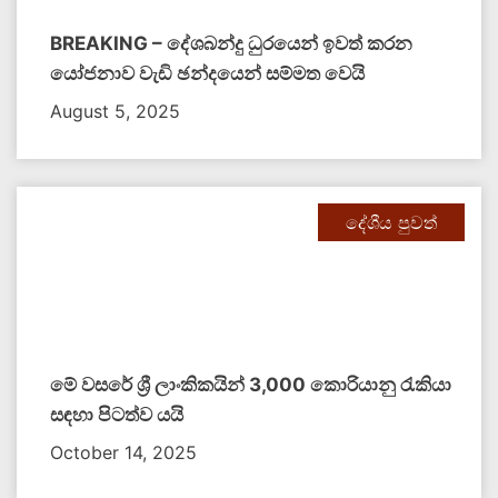
BREAKING – දේශබන්දු ධුරයෙන් ඉවත් කරන
යෝජනාව වැඩි ඡන්දයෙන් සම්මත වෙයි
August 5, 2025
දේශීය පුවත්
මේ වසරේ ශ්‍රී ලාංකිකයින් 3,000 කොරියානු රැකියා
සඳහා පිටත්ව යයි
October 14, 2025