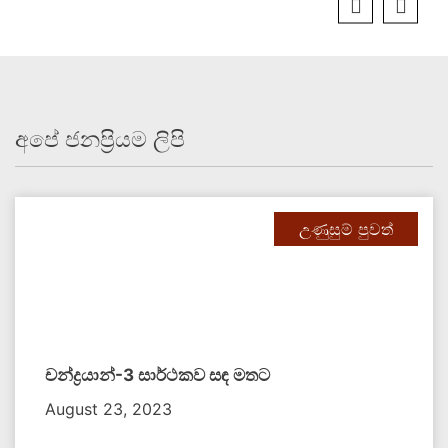
අපේ ජනප්‍රියම ලිපි
උණුසුම් පුවත්
චන්ද්‍රයාන්-3 සාර්ථකව සඳ මතට​
August 23, 2023