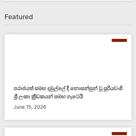
Featured
පරාජයත් සමඟ දඹුල්ලේ දී නොසන්සුන් වූ සූරියවංශි
ශ්‍රී ලංකා ක්‍රීඩකයන් සමඟ ගැටෙයි
June 15, 2026