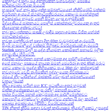
කොහුවලදී සිදුවූ රිය අනතුරකින් විශ්වවිද්‍යාල ජ්‍යෙෂ්ඨ
කථිකාචාර්‍යවරියක මියයයි
හංසමාලිගේ නඩු කටයුත්ත සම්බන්ධයෙන් නීතිවිරෝධී වත්කම්
විමර්ශන අංශයේ ස්ථානාධිපතිවරයාට කොළඹ මහේස්ත්‍රාත්
අධිකරණය හමුවේ පෙනී සිටින ලෙස දැනුම්දීමක්!
මිද්දෙණියේ ඝාතනයට පොලිස් කොස්තාපල්වරයෙකු ඇතුළු
තිදෙනෙකු අත්අඩංගුවට​!
නඩු කටයුත්තකට සාක්‍ෂි ලබාදීම සඳහා අමාත්‍ය විජිත හේරත්
මහාධිකරණයට​.
නවක මන්ත්‍රීවරුන් සඳහා දින 03ක වැඩමුළුවක් ඇරඹෙයි.
පියුමි හංසමාලිගේ වත්කම් පිළිබඳව විමර්ශණයක් ඇරඹෙයි
Starlink සඳහා විදුලි සංදේශ නියාමන කොමිෂන් සභාවේ මූලික
අනුමැතිය හිමිවෙයි.
ආර්ථික පරිවර්තන පනත් කෙටුම්පත අද පාර්ලිමේන්තුවට.
අපේ ජනබල පක්‍ෂයේ නායක සමන් පෙරේරා ඇතුළු 05ක් මරුට​
හෙට කොළඹ ප්‍රදේශ කිහිපයකට පැය 16ක ජල කප්පාදුවක්
නවගමුවේ වෙඩි තැබීමකින් පුද්ගලයෙකු ජීවිතක්‍ෂයට​
රජයේ නිලධාරීන්ගේ රාජකාරි වේලාවන් සම්බන්ධයෙන්
චක්‍රලේඛයක්
ක්‍රීඩා අමාත්‍ය හරීන් සහ​ ICC ප්‍රධානියා අතර හමුවක්
ජාතික අපේක්‍ෂකයා ලෙස රනිල් ජනපති සටනට​
ත්‍රස්ත විරෝධී පනත් කෙටුම්පත අද පාර්ලිමේන්තුවට​
කෙහෙළිය රඹුක්වැල්ල අත්අඩංගුවට ගන්නැයි බල කරමින්
සෞඛ්‍ය අමාත්‍යංශය ඉදිරිපිට විරෝධතාවයක්
TIN නිකුත් කිරීම සඳහා වඩාත් කාර්යක්‍ෂම ක්‍රියාවලියකට උපදෙස්