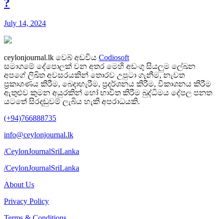
?
July 14, 2024
ceylonjournal.lk
වෙබ් අඩවිය
Codiosoft
සමාගමේ දේපොලක් වන අතර මෙහි අඩංගු සියලුම ලේඛන
අපගේ ලිඛිත අවසරයකින් තොරව උපුටා ගැනීම, නැවත
ප්‍රකාශණය කිරීම, බෙදාහැරීම, ප්‍රදර්ශනය කිරීම, විකාශනය කිරීම
ඇතුළුව කුමන අයුරකින් හෝ භාවිත කිරීම බුද්ධිමය දේපල පනත
යටතේ සිරදඬුවම් ලැබිය හැකි අපරාධයකි.
(+94)766888735
info@ceylonjournal.lk
/CeylonJournalSriLanka
/CeylonJournalSriLanka
About Us
Privacy Policy
Terms & Conditions