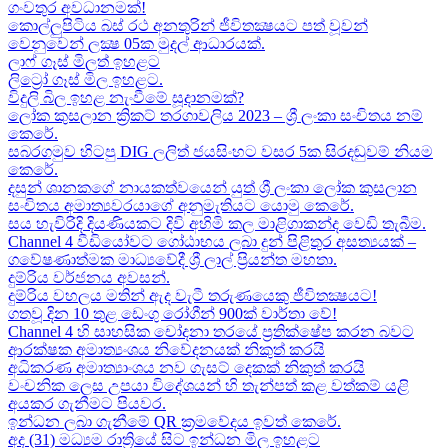
ගංවතුර අවධානමක්!
කොල්ලුපිටිය බස් රථ අනතුරින් ජීවිතක්‍ෂයට පත් වූවන්
වෙනුවෙන් ලක්‍ෂ 05ක​ මුදල් ආධාරයක්​.
ලාෆ් ගෑස් මිලත් ඉහළට​
ලිට්‍රෝ ගෑස් මිල​ ඉහළට​.
විදුලි බිල ඉහළ නැංවීමේ සූදානමක්?
ලෝක කුසලාන ක්‍රිකට් තරගාවලිය 2023 – ශ්‍රී ලංකා සංචිතය නම්
කෙරේ​.
සබරගමුව හිටපු DIG ලලිත් ජයසිංහට වසර 5ක සිරදඬුවම් නියම
කෙරේ.
දසුන් ශානකගේ නායකත්වයෙන් යුත් ශ්‍රී ලංකා ලෝක කුසලාන
සංචිතය අමාත්‍යවරයාගේ අනුමැතියට​ යොමු කෙරේ.
සය හැවිරිදි දියණියකට දිවි අහිමි කල මාළිගාකන්ද වෙඩි තැබීම​.
Channel 4 වීඩියෝවට ගෝඨාභය ලබා දුන් පිළිතුර අසත්‍යයක් –
ගවේෂණාත්මක මාධ්‍යවේදී ශ්‍රී ලාල් ප්‍රියන්ත මහතා.
දුම්රිය වර්ජනය අවසන්.
දුම්රිය වහලය මතින් ඇද​ වැටී තරුණයෙකු ජීවිතක්‍ෂයට​!
ගතවූ දින 10 තුළ ඩෙංගු රෝගීන් 900ක් වාර්තා වේ!
Channel 4 හි සාහසික චෝදනා තරයේ ප්‍රතික්ෂේප කරන බවට
ආරක්ෂක අමාත්‍යංශය නිවේදනයක් නිකුත් කරයි
අධිකරණ අමාත්‍යාංශය නව ගැසට් දෙකක් නිකුත් කරයි
වංචනික ලෙස උපයා විදේශයන් හි තැන්පත් කළ​ වත්කම් යළි
අයකර ගැනීමට පියවර​.
ඉන්ධන ලබා ගැනීමේ QR ක්‍රමවේදය ඉවත් කෙරේ.
අද (31) මධ්‍යම රාත්‍රියේ සිට ඉන්ධන මිල ඉහළට