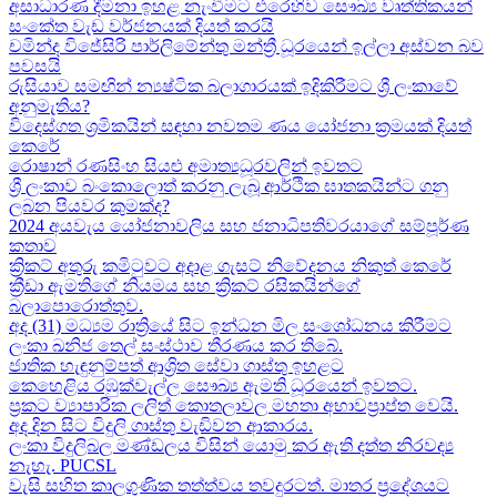
අසාධාරණ දීමනා ඉහළ නැංවීමට එරෙහිව සෞඛ්‍ය වෘත්තිකයන්
සංකේත වැඩ වර්ජනයක් දියත් කරයි
චමින්ද විජේසිරි පාර්ලිමේන්තු මන්ත්‍රී ධූරයෙන් ඉල්ලා අස්වන බව
පවසයි
රුසියාව සමඟින් න්‍යෂ්ටික බලාගාරයක් ඉදිකිරීමට ශ්‍රී ලංකාවේ
අනුමැතිය?
විදෙස්ගත ශ්‍රමිකයින් සඳහා නවතම ණය යෝජනා ක්‍රමයක් දියත්
කෙරේ
රොෂාන් රණසිංහ සියළු අමාත්‍යධූරවලින් ඉවතට​
ශ්‍රී ලංකාව බංකොලොත් කරනු ලැබූ ආර්ථික ඝාතකයින්ට ගනු
ලබන පියවර කුමක්ද​?
2024 අයවැය යෝජනාවලිය​ සහ ජනාධිපතිවරයාගේ සම්පූර්ණ
කතාව​
ක්‍රිකට් අතුරු කමිටුවට අදාළ ගැසට් නිවේදනය නිකුත් කෙරේ
ක්‍රීඩා ඇමතිගේ නියමය​ සහ ක්‍රිකට් රසිකයින්ගේ
බලාපොරොත්තුව.
අද (31) මධ්‍යම රාත්‍රියේ සිට ඉන්ධන මිල සංශෝධනය කිරීමට
ලංකා ඛනිජ තෙල් සංස්ථාව තීරණය කර තිබේ.
ජාතික හැඳුනුම්පත් ආශ්‍රිත සේවා ගාස්තු ඉහළට
කෙහෙළිය රඹුක්වැල්ල සෞඛ්‍ය ඇමති ධූරයෙන් ඉවතට​.
ප්‍රකට ව්‍යාපාරික ලලිත් කොතලාවල මහතා අභාවප්‍රාප්ත වෙයි.
අද දින​ සිට විදුලි ගාස්තු වැඩිවන ආකාරය​.
ලංකා විදුලිබල මණ්ඩලය විසින් යොමු කර ඇති දත්ත නිරවද්‍ය
නැහැ. PUCSL
වැසි සහිත කාලගුණික තත්ත්වය තවදුරටත්. මාතර ප්‍රදේශයට