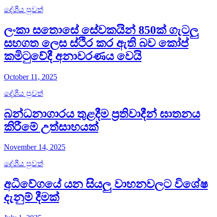
දේශීය පුවත්
ලංකා සතොසේ සේවකයින් 850ක් ගැටලු
සහගත ලෙස ස්ථිර කර ඇති බව කෝප්
කමිටුවේදී අනාවරණය වෙයි
October 11, 2025
දේශීය පුවත්
බන්ධනාගාරය තුළදීම ප්‍රතිවාදීන් ඝාතනය
කිරීමේ උත්සාහයක්
November 14, 2025
දේශීය පුවත්
අධිවේගයේ යන සියලු වාහනවලට විශේෂ
දැනුම් දීමක්