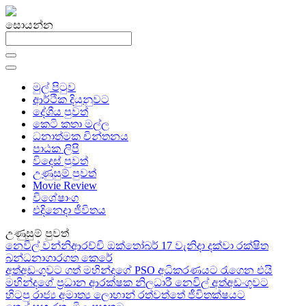
සොයන්න
මුල් පිටුව
ආර්ථික දියුනුවට
දේශීය පුවත්
කෙටි කතා මල්ල
ධනාත්මක චින්තනය
පාඨක ලිපි
විදෙස් පුවත්
උණුසුම් පුවත්
Movie Review
විශේෂාංග
එදිනෙදා ජීවිතය
උණුසුම් පුවත්
නෙවිල් වන්නිආරච්චි ඔක්තෝබර් 17 වැනිදා දක්වා රක්ෂිත
බන්ධනාගාරගත කෙරේ
අත්අඩංගුවට ගත් මහින්දගේ PSO අධිකරණයට රැගෙන එයි
මහින්දගේ ප්‍රධාන ආරක්ෂක නිලධාරී නෙවිල් අත්අඩංගුවට
හිටපු රාජ්‍ය අමාත්‍ය ලොහාන් රත්වත්තේ ජීවිතක්ෂයට