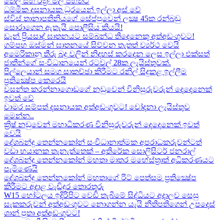
තෙල් සහ රත්‍රං මිල පහතට
ධම්මික දසනායක ධූරයෙන් ඉල්ලා අස් වේ
ස්විස් තානාපතිනියගේ සේප්පුවෙන් ලක්‍ෂ 45ක රන්බඩු
සොරාගෙන ඇතැයි පොලීසිය කියයි!
ඩෑන් ප්‍රියසාද් ඝාතනයට සම්බන්ධ තිදෙනෙකු අත්අඩංගුවට​!
ගම්පහ ඔස්මන් ඝාතනයේ සිව්වන තැතත් ව්‍යර්ථ වෙයි
අමෙරිකානු තීරු බදු වලින් නිදහස් කරදෙන ලෙස ඉල්ලා එක්සත්
ජාතීන්ගේ සංවිධානයෙන් රටවල් 28ක ලැයිස්තුවක්.
පිල්ලෙයාන් සමග සාකච්ඡා කිරීමට රනිල් සිදුකළ ඉල්ලීම
ප්‍රතික්‍ෂේප කෙරෙයි
වසන්ත කරන්නාගොඩගේ නඩුවෙන් විනිසුරුවරුන් දෙදෙනෙක්
ඉවත් වේ
චාමර සම්පත් දසනායක අත්අඩංගුවට​! චෝදනා ලැයිස්තුව
මෙන්න​..
ක්‍රිෂ් නඩුවෙන් මහාධිකරණ විනිසුරුවරුන් දෙදෙනෙක් ඉවත්
වෙයි
දේශබන්දු තෙන්නකෝන් සංවිධානාත්මක අපරාධකරුවන්ටත්
වඩා භයානක තැනැත්තෙක් – අතිරේක සොලිසිටර් ජනරාල්
දේශබන්දු තෙන්නකෝන් මහතා මාතර මහේස්ත්‍රාත් අධිකරණයට
පැමිණෙයි
දේශබන්දු තෙන්නකෝන් මහතාගේ රිට් පෙත්සම ප්‍රතික්‍ෂේප
කිරීමට අදාළ වැඩිදුර තොරතුරු
W15 හෝටලය ඉදිරිපිට වෙඩි තැබීමේ සිද්ධියට අදාලව​ සෙසු
සැකකරුවන් අත්අඩංගුවට නොගන්න යැයි නීතිපතිගෙන් උපදෙස්
ශාන් පුතා අත්අඩංගුවට!