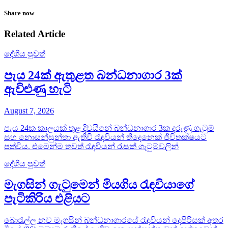
Share now
Related Article
දේශීය පුවත්
පැය 24ක් ඇතුළත බන්ධනාගාර 3ක්
ඇවිළුණු හැටි
August 7, 2026
පැය 24ක කාලයක් තුළ දිවයිනේ බන්ධනාගාර 3ක දරුණු ගැටුම්
සහ නොසන්සුන්තා ඇතිවී රැඳවියන් තිදෙනෙක් ජීවිතක්ෂයට
පත්විය. එමෙන්ම තවත් රැඳවියන් රැසක් ගැටුම්වලින්
දේශීය පුවත්
මැගසින් ගැටුමෙන් මියගිය රැඳවියාගේ
පැටිකිරිය එළියට
බොරැල්ල නව මැගසින් බන්ධනාගාරයේ රැඳවියන් දෙපිරිසක් අතර