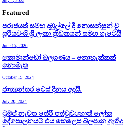
July 1, 2025
Featured
පරාජයත් සමඟ දඹුල්ලේ දී නොසන්සුන් වූ
සූරියවංශි ශ්‍රී ලංකා ක්‍රීඩකයන් සමඟ ගැටෙයි
June 15, 2026
කොමාන්ඩෝ බලගණය – නොහැක්කක්
නොමැත​
October 15, 2024
ජාත්‍යන්තර චෙස් දිනය අදයි.
July 20, 2024
ට්‍රම්ප් නැවත තේරී පත්වුවහොත් ලෝක
දේශපාලනයට එය කෙලෙස බලපානු ඇතිද​