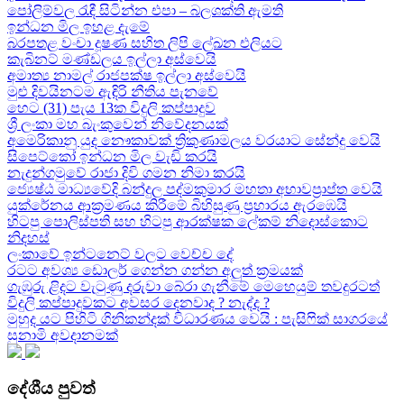
පෝලිම්වල රැඳී සිටින්න එපා – බලශක්ති ඇමති
ඉන්ධන මිල ඉහළ දැමේ
බරපතළ වංචා දූෂණ සහිත ලිපි ලේඛන එලියට
කැබිනට් මණ්ඩලය ඉල්ලා අස්වෙයි
අමාත්‍ය නාමල් රාජපක්ෂ ඉල්ලා අස්වෙයි
මුළු දිවයිනටම ඇඳිරි නීතිය පැනවේ
හෙට (31) පැය 13ක විදුලි කප්පාදුව
ශ්‍රී ලංකා මහ බැංකුවෙන් නිවේදනයක්
අමෙරිකානු යුද නෞකාවක් ත්‍රිකුණාමලය වරයාට සේන්දු වෙයි
සිපෙට්කෝ ඉන්ධන මිල වැඩි කරයි
නැදුන්ගමුවේ රාජා දිවි ගමන නිමා කරයි
ජ්‍යෙෂ්ඨ මාධ්‍යවේදි බන්දුල පද්මකුමාර මහතා අභාවප්‍රාප්ත වෙයි
යුක්රේනය ආක්‍රමණය කිරීමේ බිහිසුණු ප්‍රහාරය ඇරඹෙයි
හිටපු පොලිස්පති සහ හිටපු ආරක්ෂක ලේකම් නිදොස්කොට
නිදහස්
ලංකාවේ ඉන්ටනෙට් වලට වෙච්ච දේ
රටට අවශ්‍ය ඩොලර් ගෙන්න ගන්න අලුත් ක්‍රමයක්
ගැඹුරු ළිදට වැටුණු දරුවා බේරා ගැනීමේ මෙහෙයුම් තවදුරටත්
විදුලි කප්පාදුවකට අවසර දෙනවාද ? නැද්ද ?
මුහුද යට පිහිටි ගිනිකන්දක් විධාරණය වෙයි : පැසිෆික් සාගරයේ
සුනාමි අවදානමක්
දේශීය පුවත්