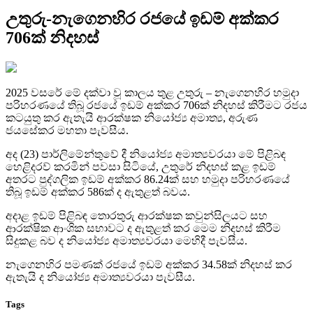
උතුරු-නැගෙනහිර රජයේ ඉඩම් අක්කර
706ක් නිදහස්
2025 වසරේ මේ දක්වා වූ කාලය තුළ උතුරු – නැගෙනහිර හමුදා
පරිහරණයේ තිබූ රජයේ ඉඩම් අක්කර 706ක් නිදහස් කිරීමට රජය
කටයුතු කර ඇතැයි ආරක්ෂක නියෝජ්‍ය අමාත්‍ය, අරුණ
ජයසේකර මහතා පැවසීය.
අද (23) පාර්ලිමේන්තුවේ දී නියෝජ්‍ය අමාත්‍යවරයා මේ පිළිබඳ
හෙළිදරව් කරමින් පවසා සිටියේ, උතුරේ නිදහස් කළ ඉඩම්
අතරට පුද්ගලික ඉඩම් අක්කර 86.24ක් සහ හමුදා පරිහරණයේ
තිබූ ඉඩම් අක්කර 586ක් ද ඇතුළත් බවය.
අදාළ ඉඩම් පිළිබඳ තොරතුරු ආරක්ෂක කවුන්සිලයට සහ
ආරක්ෂික ආංශික සභාවට ද ඇතුළත් කර මෙම නිදහස් කිරීම
සිදුකළ බව ද නියෝජ්‍ය අමාත්‍යවරයා මෙහිදී පැවසීය.
නැගෙනහිර පමණක් රජයේ ඉඩම් අක්කර 34.58ක් නිදහස් කර
ඇතැයි ද නියෝජ්‍ය අමාත්‍යවරයා පැවසීය.
Tags