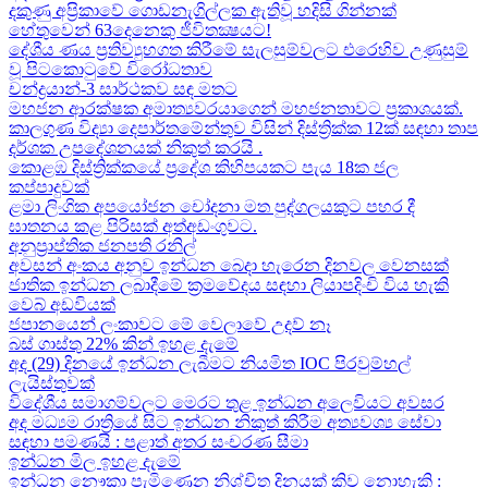
දකුණු අප්‍රිකාවේ ගොඩනැගිල්ලක ඇතිවූ හදිසි ගින්නක්
හේතුවෙන් 63දෙනෙකු ජීවිතක්‍ෂයට​!
දේශීය​ ණය ප්‍රතිව්‍යුහගත කිරීමේ සැලසුම්වලට එරෙහිව උණුසුම්
වූ පිටකොටුවේ විරෝධතාව
චන්ද්‍රයාන්-3 සාර්ථකව සඳ මතට​
මහජන ආරක්ෂක අමාත්‍යවරයාගෙන් මහජනතාවට ප්‍රකාශයක්.
කාලගුණ විද්‍යා දෙපාර්තමේන්තුව විසින් දිස්ත්‍රික්ක 12ක් සඳහා තාප
දර්ශක උපදේශනයක් නිකුත් කරයි .
කොළඹ දිස්ත්‍රික්කයේ ප්‍රදේශ කිහිපයකට පැය 18ක ජල
කප්පාදුවක්
ළමා ලිංගික අපයෝජන චෝදනා මත පුද්ගලයකුට පහර දී
ඝාතනය කළ පිරිසක් අත්අඩංගුවට.
අනුප්‍රාප්තික ජනපති රනිල්
අවසන් අංකය අනුව ඉන්ධන බෙදා හැරෙන දිනවල වෙනසක්
ජාතික ඉන්ධන ලබාදීමේ ක්‍රමවේදය සඳහා ලියාපදිංචි විය හැකි
වෙබ් අඩවියක්
ජපානයෙන් ලංකාවට මේ වෙලාවේ උදව් නෑ
බස් ගාස්තු 22% කින් ඉහළ දැමේ
අද (29) දිනයේ ඉන්ධන ලැබීමට නියමිත IOC පිරවුම්හල්
ලැයිස්තුවක්
විදේශීය සමාගම්වලට මෙරට තුළ ඉන්ධන අලෙවියට අවසර
අද මධ්‍යම රාත්‍රියේ සිට ඉන්ධන නිකුත් කිරීම අත්‍යවශ්‍ය සේවා
සඳහා පමණයි : පළාත් අතර සංචරණ සීමා
ඉන්ධන මිල ඉහළ දැමේ
ඉන්ධන නෞකා පැමිණෙන නිශ්චිත දිනයක් කිව නොහැකි :