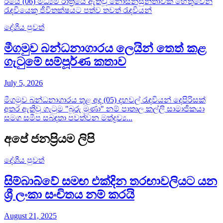
ඊයේ (06) මධ්‍යම රාත්‍රියේ ඇතිවූ නොසන්සුන්තාවක් හේතුවෙන්
රැඳවියෙකු ජීවිතක්ෂයට පත්ව තවත් රැඳවියන්
දේශීය පුවත්
මීගමුව බන්ධනාගාරය ලෙයින් තෙත් කළ
ගැටුමේ සම්පූර්ණ කතාව
July 5, 2026
මීගමුව බන්ධනාගාරය තුළ අද (05) දහවල් රැඳවියන් දෙපිරිසක්
අතර ඇතිවූ ගැටුම "බූරු මූණා" නම් පාතාල කල්ලි සාමාජිකයා
සමග සමීප සබඳතා පවත්වන මත්ද්‍රව්‍ය...
අපේ ජනප්‍රියම ලිපි
දේශීය පුවත්
සිම්බාබ්වේ සමඟ එක්දින තරඟාවලියට යන
ශ්‍රී ලංකා සංචිතය නම් කරයි
August 21, 2025