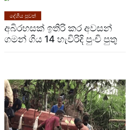
දේශීය පුවත්
අබිරහසක් ඉතිරි කර අවසන්
ගමන් ගිය 14 හැවිරිදි පුංචි පුතු