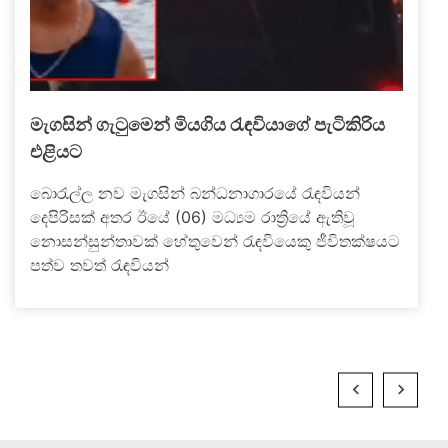
මැගසින් ගැටුමෙන් මියගිය රැඳවියාගේ පැටිකිරිය
එළියට
බොරැල්ල නව මැගසින් බන්ධනාගාරයේ රැඳවියන්
දෙපිරිසක් අතර ඊයේ (06) මධ්‍යම රාත්‍රියේ ඇතිවූ
නොසන්සුන්තාවක් හේතුවෙන් රැඳවියෙකු ජීවිතක්ෂයට
පත්ව තවත් රැඳවියන්