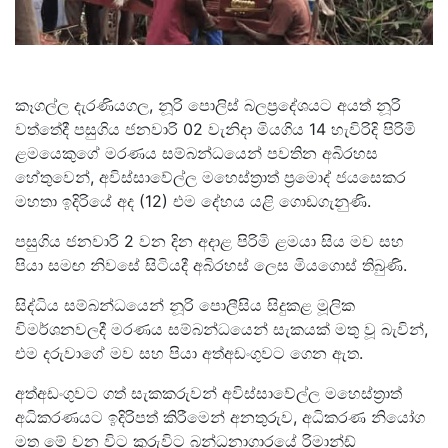
කෑගල්ල දැරණියගල, නූරි පොලිස් බලප්‍රදේශයට අයත් නූරි
වත්තේදී පසුගිය ජනවාරි 02 වැනිදා මියගිය 14 හැවිරිදි පිරිමි
ළමයෙකුගේ මරණය සම්බන්ධයෙන් පවතින අබිරහස
හේතුවෙන්, අවිස්සාවේල්ල මහෙස්ත්‍රාත් ප්‍රමොද් ජයසෙකර
මහතා ඉදිරියේ අද (12) එම දේහය යළි ගොඩගැනුණි.
පසුගිය ජනවාරි 2 වන දින අදාළ පිරිමි ළමයා සිය මව සහ
පියා සමඟ නිවසේ සිටියදී අබිරහස් ලෙස මියගොස් තිබුණි.
සිද්ධිය සම්බන්ධයෙන් නූරි පොලීසිය සිදුකළ මූලික
විමර්ශනවලදී මරණය සම්බන්ධයෙන් සැකයක් මතු වූ බැවින්,
එම දරුවාගේ මව සහ පියා අත්අඩංගුවට ගෙන ඇත.
අත්අඩංගුවට ගත් සැකකරුවන් අවිස්සාවේල්ල මහෙස්ත්‍රාත්
අධිකරණයට ඉදිරිපත් කිරීමෙන් අනතුරුව, අධිකරණ නියෝග
මත මේ වන විට කුරුවිට බන්ධනාගාරයේ රිමාන්ඩ්