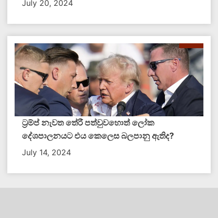
July 20, 2024
ට්‍රම්ප් නැවත තේරී පත්වුවහොත් ලෝක
දේශපාලනයට එය කෙලෙස බලපානු ඇතිද​?
July 14, 2024