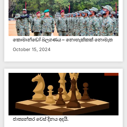
කොමාන්ඩෝ බලගණය – නොහැක්කක් නොමැත​
October 15, 2024
ජාත්‍යන්තර චෙස් දිනය අදයි.