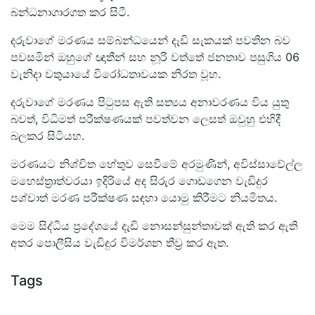
බන්ධනාගාරගත කර සිටී.
දරුවාගේ මරණය සම්බන්ධයෙන් දැඩි සැකයක් පවතින බව
පවසමින් ඔහුගේ ඥාතීන් සහ නූරි වත්තේ ජනතාව පසුගිය 06
වැනිදා වතුයායේ විරෝධතාවයක නිරත වූහ.
දරුවාගේ මරණය පිටුපස ඇති සත්‍යය අනාවරණය විය යුතු
බවත්, විධිමත් පරීක්ෂණයක් පවත්වන ලෙසත් ඔවුහු එහිදී
බලකර සිටියහ.
මරණයට නිශ්චිත හේතුව සෙවීමේ අරමුණින්, අවිස්සාවේල්ල
මහෙස්ත්‍රාත්වරයා ඉදිරියේ අද සිරුර ගොඩගෙන වැඩිදුර
පශ්චාත් මරණ පරීක්ෂණ සඳහා යොමු කිරීමට නියමිතය.
මෙම සිද්ධිය ප්‍රදේශයේ දැඩි නොසන්සුන්තාවක් ඇති කර ඇති
අතර පොලීසිය වැඩිදුර විමර්ශන තීව්‍ර කර ඇත.
Tags