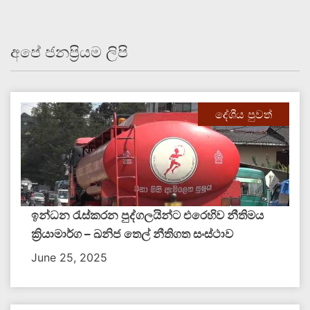
අපේ ජනප්‍රියම ලිපි
දේශීය පුවත්
ඉන්ධන රැස්කරන පුද්ගලයින්ට එරෙහිව නීතිමය
ක්‍රියාමාර්ග – ඛනිජ තෙල් නීතිගත සංස්ථාව
June 25, 2025