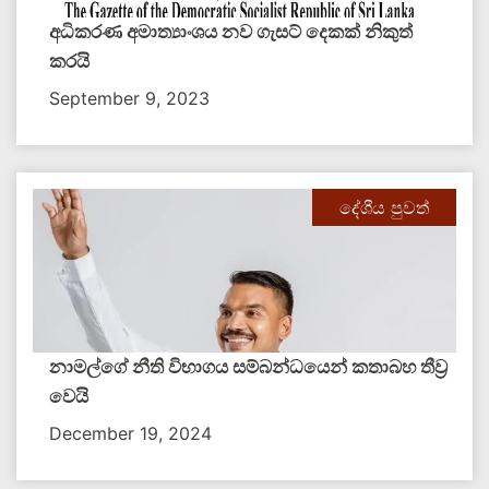
අධිකරණ අමාත්‍යාංශය නව ගැසට් දෙකක් නිකුත්
කරයි
September 9, 2023
දේශීය පුවත්
නාමල්ගේ නීති විභාගය සම්බන්ධයෙන් කතාබහ තීව්‍ර
වෙයි
December 19, 2024