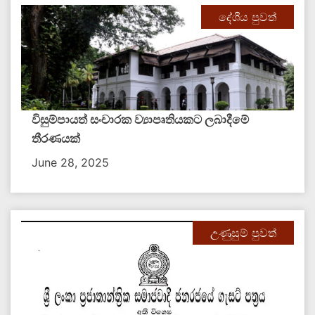
දේශීය පුවත්
විසුම්පායත් සංචාරක ව්‍යාපෘතියකට ලබාදීමේ
තීරණයක්
June 28, 2025
උණුසුම් පුවත්