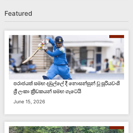
Featured
පරාජයත් සමඟ දඹුල්ලේ දී නොසන්සුන් වූ සූරියවංශි
ශ්‍රී ලංකා ක්‍රීඩකයන් සමඟ ගැටෙයි
June 15, 2026