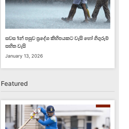
සවස 1න් පසුව ප්‍රදේශ කිහිපයකට වැසි හෝ ගිගුරුම්
සහිත වැසි
January 13, 2026
Featured
දේශීය පුවත්