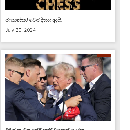
ජාත්‍යන්තර චෙස් දිනය අදයි.
July 20, 2024