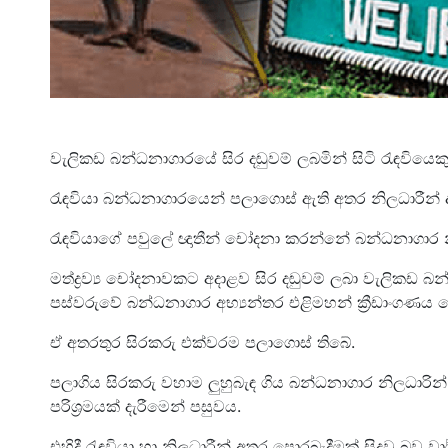
වැලිකඩ බන්ධනාගාරයේ සිර දඬුවම් ලබමින් සිටි රැඳවියෙක
රැඳවියා බන්ධනාගාරයෙන් පලාගොස් ඇති අතර නිලධාරීන් දැඩ
රැඳවියාගේ පවුලේ ඥාතීන් චෝදනා කරන්නේ බන්ධනාගාර න
මත්ද්‍රව්‍ය චෝදනාවකට අදාළව සිර දඬුවම් ලබා වැලිකඩ බ
පස්වරුවේ බන්ධනාගාර අභ්‍යන්තර එළිමහන් ක්‍රීඩාංගණය ව
ඒ අතරතුර සිරකරු එක්වරම පලාගොස් තිබේ.
පලාගිය සිරකරු වහාම ලුහුබැඳ ගිය බන්ධනාගාර නිලධාරින
පරිශ්‍රමයක් දැරීමෙන් පසුවය.
එහිදී රැඳවියා හා නිලධාරීන් අතර පොරබැදීමක් සිදුවූ බව වා