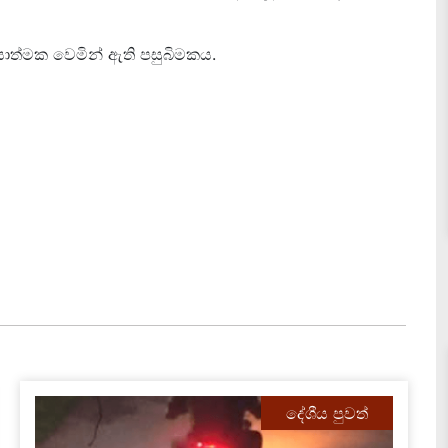
ියාත්මක වෙමින් ඇති පසුබිමකය.
දේශීය පුවත්