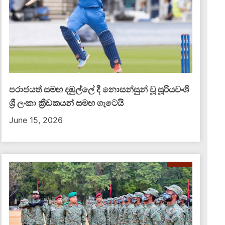
පරාජයත් සමඟ දඹුල්ලේ දී නොසන්සුන් වූ සූරියවංශි
ශ්‍රී ලංකා ක්‍රීඩකයන් සමඟ ගැටෙයි
June 15, 2026
පැය 24ක් ඇතුළත බන්ධනාගාර 3ක් ඇවිළුණු
මැග
හැටි
එළ
August 7, 2026
බො
දෙප
පැය 24ක කාලයක් තුළ දිවයිනේ බන්ධනාගාර 3ක
නො
දරුණු ගැටුම් සහ නොසන්සුන්තා ඇතිවී රැඳවියන්
ජීව
තිදෙනෙක් ජීවිතක්ෂයට පත්විය. එමෙන්ම තවත්