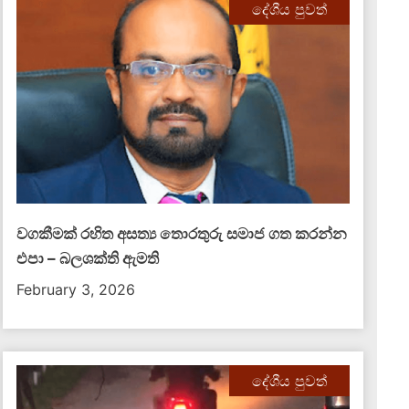
දේශීය පුවත්
වගකීමක් රහිත අසත්‍ය තොරතුරු සමාජ ගත කරන්න
එපා – බලශක්ති ඇමති
February 3, 2026
දේශීය පුවත්