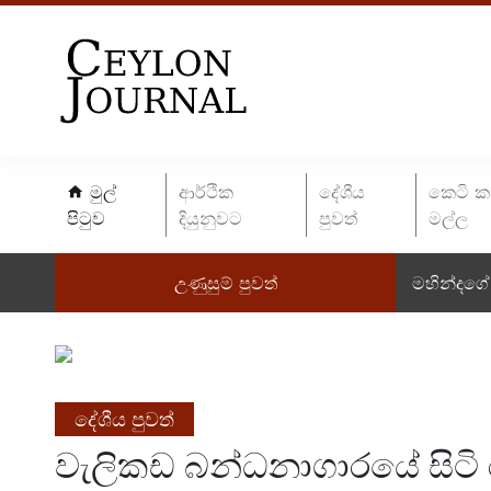
මුල්
ආර්ථික
දේශීය
කෙටි ක
පිටුව
දියුනුවට
පුවත්
මල්ල
උණුසුම් පුවත්
මහින්දගේ 
දේශීය පුවත්
වැලිකඩ බන්ධනාගාරයේ සිටි ර