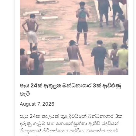
මැගසින් ගැටුමෙන් මියගිය රැඳවියාගේ පැටිකිරිය
එළියට
බොරැල්ල නව මැගසින් බන්ධනාගාරයේ රැඳවියන්
දෙපිරිසක් අතර ඊයේ (06) මධ්‍යම රාත්‍රියේ ඇතිවූ
නොසන්සුන්තාවක් හේතුවෙන් රැඳවියෙකු
ජීවිතක්ෂයට පත්ව තවත් රැඳවියන්