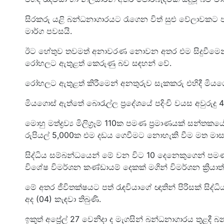
සිරකරු යළි බන්ධනාගාරයට රැගෙන විත් සුළු වේලාවකට පස
මාර්ග පවසයි.
ඊට හේතුව තවමත් අනාවරණ නොවන අතර එම සිදුවීමෙන් 
රෝහලට ඇතුළත් කෙරුණු බව සඳහන් වේ.
රෝහලට ඇතුළත් කිරීමෙන් අනතුරුව සැකකරු එහිදී මියග
මියගොස් ඇත්තේ බොරැල්ල ප්‍රදේශයේ පදිංචි වයස අවුරුද
මොහු මත්ද්‍රව්‍ය මිලිග්‍රෑම් 110ක පමණ ප්‍රමාණයක් සන
රුපියල් 5,000ක එම දඩය ගෙවීමට නොහැකි වීම මත මාස ත
සිද්ධිය සම්බන්ධයෙන් මේ වන විට 10 දෙනෙකුගෙන් පම
විශේෂ විමර්ශන කණ්ඩායම් දෙකක් මගින් විමර්ශන ක්‍රියා
මේ අතර ජීවිතක්ෂයට පත් රැඳවියාගේ ඥාතින් පිරිසක් සිද්
අද (04) කැඳවා තිබුණි.
ඉකුත් අප්‍රේල් 27 වෙනිදා ද මැගසින් බන්ධනාගාරය තුළද