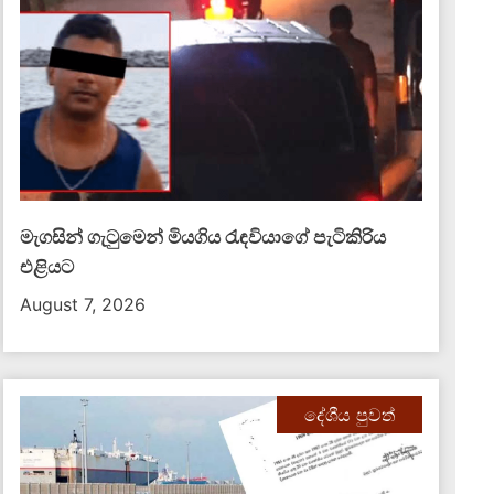
මැගසින් ගැටුමෙන් මියගිය රැඳවියාගේ පැටිකිරිය
එළියට
August 7, 2026
දේශීය පුවත්