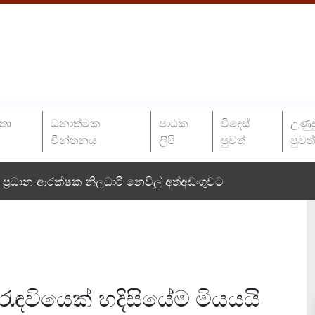
තා
ධනාත්මක
පාඨක
විදෙස්
උණුස
චින්තනය
ලිපි
පුවත්
පුවත
ප්‍රධාන ආරක්ෂක නිලධාරී නෙවිල් අත්අඩංගුවට
ැඳවියෙක් හදිසියේම මියයයි