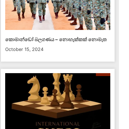
රැඳවියන් රැසක් ගැටුම්වලින්
කොමාන්ඩෝ බලගණය – නොහැක්කක් නොමැත​
October 15, 2024