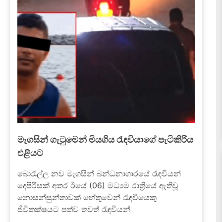
මීගමුව බන්ධනාගාරය ලෙයින් තෙත් කළ
ගැටුමේ සම්පූර්ණ කතාව
July 5, 2026
මීගමුව බන්ධනාගාරය තුළ අද (05) දහවල් රැඳවියන්
දෙපිරිසක් අතර ඇතිවූ ගැටුම "බූරු මූණා" නම් පාතාල
කල්ලි සාමාජිකයා සමග සමීප සබඳතා පවත්වන