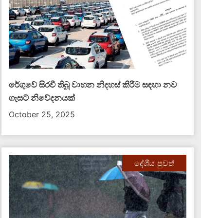
රේගුවේ සිරවී තිබූ වාහන නිදහස් කිරීම සඳහා නව
ගැසට් නිවේදනයක්
October 25, 2025
දේශීය පුවත්