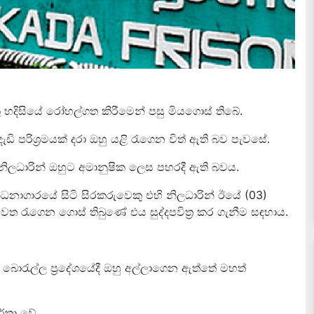
ු හදිසියේ රෝහල්ගත කිරීමෙන් පසු මියගොස් තිබේ.
ි පරිශ්‍රමයක් දරා ඔහු යළි රැගෙන විත් ඇති බව පැවසේ.
ිලධාරින් ඔහුට අමානුෂික ලෙස පහරදී ඇති බවය.
න්ධනාගාරයේ සිටි සිරකරුවෙකු එහි නිලධාරින් ඊයේ (03)
ෙත රැගෙන ගොස් තිබුණේ එය සුද්දපවිත්‍ර කර ගැනීම සඳහාය.
් බොරැල්ල ප්‍රදේශයේදී ඔහු අල්ලාගෙන ඇත්තේ මහත්
ර්තා වේ.