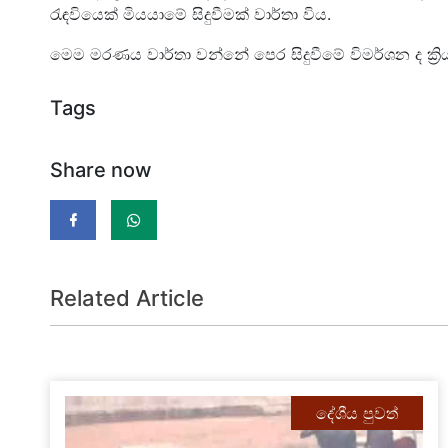
රැඳවියෙක් මියයාමේ සිදුවීමක් වාර්තා විය.
මෙම මරණය වාර්තා වන්නේ පෙර සිදුවීමේ විමර්ශන ද ක්‍ර
Tags
Share now
Related Article
දේශීය පුවත්