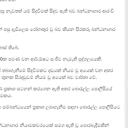
ු නැවතත් යම් සිදුවීමක් සිදුව ඇති බව බන්ධනාගාර ආරංචි
පසු දැඩිලෙස රෝගාතුර වූ බව කියන සිරකරු බන්ධනාගාර
ොස් තිබේ.
ු 40ක පමණ වන ආර්.ඕෂධ සංජීව නැමැති පුද්ගලයෙකි.
්තකයේ තබාගැනීමේ සිදුවීමකට දඩයක් නියම වූ අයෙක් වන අතර
ුනක සිරදඬුවම් නියම වූ අයෙක් බව වාර්තා වේ.
ණ ප්‍රකාශ සටහන් කරගෙන ඇති අතර බොරැල්ල පොලීසියේ
ත්මකය.
ධිය සම්බන්ධයෙන් ප්‍රකාශ ලබාගැනීම සඳහා බොරැල්ල පොලීසියට
ී බන්ධනාගාර නියාමකවරයෙක් සමග ඇති වූ පොරබැදීමකින්