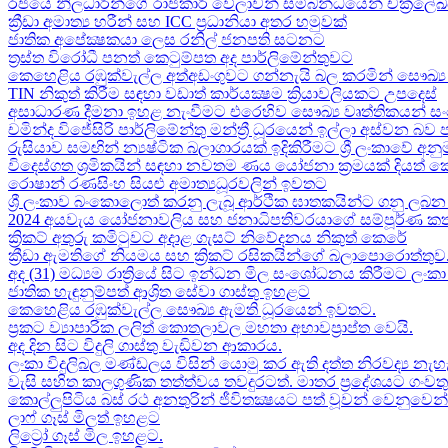
රජයේ නිලධාරීන්ගේ රාජකාරි වේලාවන් සම්බන්ධයෙන් චක්‍රලේ
ක්‍රීඩා අමාත්‍ය හරීන් සහ​ ICC ප්‍රධානියා අතර හමුවක්
ජාතික අපේක්‍ෂකයා ලෙස රනිල් ජනපති සටනට​
ත්‍රස්ත විරෝධී පනත් කෙටුම්පත අද පාර්ලිමේන්තුවට​
කෙහෙළිය රඹුක්වැල්ල අත්අඩංගුවට ගන්නැයි බල කරමින් සෞඛ්‍ය 
TIN නිකුත් කිරීම සඳහා වඩාත් කාර්යක්‍ෂම ක්‍රියාවලියකට උපදෙස්
අසාධාරණ දීමනා ඉහළ නැංවීමට එරෙහිව සෞඛ්‍ය වෘත්තිකයන් සං
චමින්ද විජේසිරි පාර්ලිමේන්තු මන්ත්‍රී ධූරයෙන් ඉල්ලා අස්වන බව
රුසියාව සමඟින් න්‍යෂ්ටික බලාගාරයක් ඉදිකිරීමට ශ්‍රී ලංකාවේ අනු
විදෙස්ගත ශ්‍රමිකයින් සඳහා නවතම ණය යෝජනා ක්‍රමයක් දියත් 
රොෂාන් රණසිංහ සියළු අමාත්‍යධූරවලින් ඉවතට​
ශ්‍රී ලංකාව බංකොලොත් කරනු ලැබූ ආර්ථික ඝාතකයින්ට ගනු ලබන 
2024 අයවැය යෝජනාවලිය​ සහ ජනාධිපතිවරයාගේ සම්පූර්ණ කත
ක්‍රිකට් අතුරු කමිටුවට අදාළ ගැසට් නිවේදනය නිකුත් කෙරේ
ක්‍රීඩා ඇමතිගේ නියමය​ සහ ක්‍රිකට් රසිකයින්ගේ බලාපොරොත්තුව
අද (31) මධ්‍යම රාත්‍රියේ සිට ඉන්ධන මිල සංශෝධනය කිරීමට ලං
ජාතික හැඳුනුම්පත් ආශ්‍රිත සේවා ගාස්තු ඉහළට
කෙහෙළිය රඹුක්වැල්ල සෞඛ්‍ය ඇමති ධූරයෙන් ඉවතට​.
ප්‍රකට ව්‍යාපාරික ලලිත් කොතලාවල මහතා අභාවප්‍රාප්ත වෙයි.
අද දින​ සිට විදුලි ගාස්තු වැඩිවන ආකාරය​.
ලංකා විදුලිබල මණ්ඩලය විසින් යොමු කර ඇති දත්ත නිරවද්‍ය නැ
වැසි සහිත කාලගුණික තත්ත්වය තවදුරටත්. මාතර ප්‍රදේශයට ගංව
කොල්ලුපිටිය බස් රථ අනතුරින් ජීවිතක්‍ෂයට පත් වූවන් වෙනුවෙන් ල
ලාෆ් ගෑස් මිලත් ඉහළට​
ලිට්‍රෝ ගෑස් මිල​ ඉහළට​.