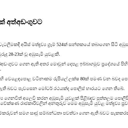
වළක් අත්අඩංගුවට
ැටලීමකදී අයිස් මත්ද්‍රව්‍ය ග්‍රෑම් 524ක් සන්තකයේ තබාගෙන සිටි අ
ු 28-23ක් වූ අඹුසැමි යුවළකි.
්අඩංගුවට ගෙන ඇති අතර මොවුන් දෙපළ ඉබ්බාගමුව ප්‍රදේශයේ පිහිටි
.
අතර එහි වෙළෙඳපොළ වටිනාකම රුපියල් ලක්ෂ 80ක් පමණ වන බවද පො
දාගෙන ඇති බවට පැවසෙන මෝටර් රථයක්ද පොලිස් භාරයට ගෙන තිබේ.
‍රව්‍ය ගෙනවිත් අලෙවි කරන අඹුසැමි යුවළක් පිළිබඳව පුත්තලම පොල
්ෂණ රාජකාරිවලින් අනතුරුව මෙම අඹුසැමි යුවළ මත්ද්‍රව්‍ය ප්‍
 ජාවාරම්කරුවන් සමග සෘජු සම්බන්ධතා පවත්වා ගෙන ඇති බවට ස