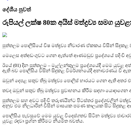
දේශීය පුවත්
රුපියල් ලක්ෂ 80ක අයිස් මත්ද්‍රව්‍ය සමග යු
පුත්තලම පොලීසියේ විෂ මත්ද්‍රව්‍ය නිවාරණ ඒකකය විසින් සිදුකළ ව
මෙලෙස අත්අඩංගුවට ගෙන ඇත්තේ ආණමඩුව ප්‍රදේශයේ පදිංචි අවුරුද
ඊයේ (01) දින පුත්තලම – මැල්ලන්කුලම ප්‍රදේශයේදී මෙම යුවළ අත
ඇති බව පොලීසිය විසින් සිදුකළ විමර්ශනයේදී අනාවරණය වී ඇත
ඔවුන් දෙපළ සතුව තිබූ මත්ද්‍රව්‍ය පොලිස් භාරයට ගෙන ඇති 
තවද ඔවුන් සතුව තිබූ මත්ද්‍රව්‍ය ප්‍රවාහනය කිරීම සඳහා යො
පුත්තලම සහ අවට පදිංචි තරුණයින්ට පිටස්තර ප්‍රදේශවලින් මත්ද්
අනුව එම නිලධාරීන් විසින් මාසයක පමණ කාලයක සිට සිදුකළ ආවේක
පොලීසිය පැවසුවේ මෙම යුවළ විදෙස්ගතව සිටින මත්ද්‍රව්‍ය
යුවළ රඳවා ප්‍රශ්න කිරීමට නියමිත බවත්ය.