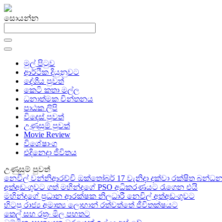
සොයන්න
මුල් පිටුව
ආර්ථික දියුනුවට
දේශීය පුවත්
කෙටි කතා මල්ල
ධනාත්මක චින්තනය
පාඨක ලිපි
විදෙස් පුවත්
උණුසුම් පුවත්
Movie Review
විශේෂාංග
එදිනෙදා ජීවිතය
උණුසුම් පුවත්
නෙවිල් වන්නිආරච්චි ඔක්තෝබර් 17 වැනිදා දක්වා රක්ෂිත බන
අත්අඩංගුවට ගත් මහින්දගේ PSO අධිකරණයට රැගෙන එයි
මහින්දගේ ප්‍රධාන ආරක්ෂක නිලධාරී නෙවිල් අත්අඩංගුවට
හිටපු රාජ්‍ය අමාත්‍ය ලොහාන් රත්වත්තේ ජීවිතක්ෂයට
තෙල් සහ රත්‍රං මිල පහතට