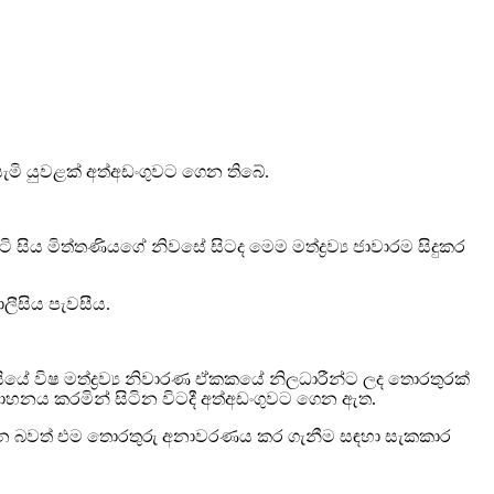
ඹුසැමි යුවළක් අත්අඩංගුවට ගෙන තිබේ.
 සිය මිත්තණියගේ නිවසේ සිටද මෙම මත්ද්‍රව්‍ය ජාවාරම සිදුකර
ලීසිය පැවසීය.
ීසියේ විෂ මත්ද්‍රව්‍ය නිවාරණ ඒකකයේ නිලධාරීන්ට ලද තොරතුරක්
රවාහනය කරමින් සිටින විටදී අත්අඩංගුවට ගෙන ඇත.
ැකකරන බවත් එම තොරතුරු අනාවරණය කර ගැනීම සඳහා සැකකාර