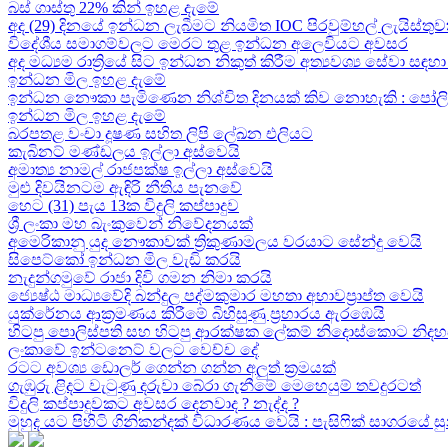
බස් ගාස්තු 22% කින් ඉහළ දැමේ
අද (29) දිනයේ ඉන්ධන ලැබීමට නියමිත IOC පිරවුම්හල් ලැයිස්තුව
විදේශීය සමාගම්වලට මෙරට තුළ ඉන්ධන අලෙවියට අවසර
අද මධ්‍යම රාත්‍රියේ සිට ඉන්ධන නිකුත් කිරීම අත්‍යවශ්‍ය සේවා 
ඉන්ධන මිල ඉහළ දැමේ
ඉන්ධන නෞකා පැමිණෙන නිශ්චිත දිනයක් කිව නොහැකි : පෝලිම්ව
ඉන්ධන මිල ඉහළ දැමේ
බරපතළ වංචා දූෂණ සහිත ලිපි ලේඛන එලියට
කැබිනට් මණ්ඩලය ඉල්ලා අස්වෙයි
අමාත්‍ය නාමල් රාජපක්ෂ ඉල්ලා අස්වෙයි
මුළු දිවයිනටම ඇඳිරි නීතිය පැනවේ
හෙට (31) පැය 13ක විදුලි කප්පාදුව
ශ්‍රී ලංකා මහ බැංකුවෙන් නිවේදනයක්
අමෙරිකානු යුද නෞකාවක් ත්‍රිකුණාමලය වරයාට සේන්දු වෙයි
සිපෙට්කෝ ඉන්ධන මිල වැඩි කරයි
නැදුන්ගමුවේ රාජා දිවි ගමන නිමා කරයි
ජ්‍යෙෂ්ඨ මාධ්‍යවේදි බන්දුල පද්මකුමාර මහතා අභාවප්‍රාප්ත වෙයි
යුක්රේනය ආක්‍රමණය කිරීමේ බිහිසුණු ප්‍රහාරය ඇරඹෙයි
හිටපු පොලිස්පති සහ හිටපු ආරක්ෂක ලේකම් නිදොස්කොට නිදහ
ලංකාවේ ඉන්ටනෙට් වලට වෙච්ච දේ
රටට අවශ්‍ය ඩොලර් ගෙන්න ගන්න අලුත් ක්‍රමයක්
ගැඹුරු ළිදට වැටුණු දරුවා බේරා ගැනීමේ මෙහෙයුම් තවදුරටත්
විදුලි කප්පාදුවකට අවසර දෙනවාද ? නැද්ද ?
මුහුද යට පිහිටි ගිනිකන්දක් විධාරණය වෙයි : පැසිෆික් සාගරයේ 