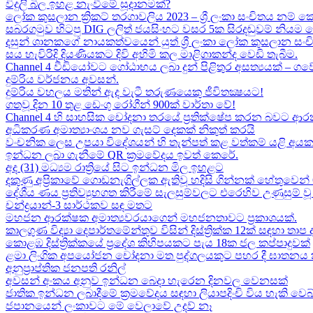
විදුලි බිල ඉහළ නැංවීමේ සූදානමක්?
ලෝක කුසලාන ක්‍රිකට් තරගාවලිය 2023 – ශ්‍රී ලංකා සංචිතය නම් කෙ
සබරගමුව හිටපු DIG ලලිත් ජයසිංහට වසර 5ක සිරදඬුවම් නියම 
දසුන් ශානකගේ නායකත්වයෙන් යුත් ශ්‍රී ලංකා ලෝක කුසලාන සං
සය හැවිරිදි දියණියකට දිවි අහිමි කල මාළිගාකන්ද වෙඩි තැබීම​.
Channel 4 වීඩියෝවට ගෝඨාභය ලබා දුන් පිළිතුර අසත්‍යයක් – ගවේෂණා
දුම්රිය වර්ජනය අවසන්.
දුම්රිය වහලය මතින් ඇද​ වැටී තරුණයෙකු ජීවිතක්‍ෂයට​!
ගතවූ දින 10 තුළ ඩෙංගු රෝගීන් 900ක් වාර්තා වේ!
Channel 4 හි සාහසික චෝදනා තරයේ ප්‍රතික්ෂේප කරන බවට ආරක
අධිකරණ අමාත්‍යාංශය නව ගැසට් දෙකක් නිකුත් කරයි
වංචනික ලෙස උපයා විදේශයන් හි තැන්පත් කළ​ වත්කම් යළි අයක
ඉන්ධන ලබා ගැනීමේ QR ක්‍රමවේදය ඉවත් කෙරේ.
අද (31) මධ්‍යම රාත්‍රියේ සිට ඉන්ධන මිල ඉහළට
දකුණු අප්‍රිකාවේ ගොඩනැගිල්ලක ඇතිවූ හදිසි ගින්නක් හේතුවෙන් 
දේශීය​ ණය ප්‍රතිව්‍යුහගත කිරීමේ සැලසුම්වලට එරෙහිව උණුසුම
චන්ද්‍රයාන්-3 සාර්ථකව සඳ මතට​
මහජන ආරක්ෂක අමාත්‍යවරයාගෙන් මහජනතාවට ප්‍රකාශයක්.
කාලගුණ විද්‍යා දෙපාර්තමේන්තුව විසින් දිස්ත්‍රික්ක 12ක් සඳහා ත
කොළඹ දිස්ත්‍රික්කයේ ප්‍රදේශ කිහිපයකට පැය 18ක ජල කප්පාදුවක්
ළමා ලිංගික අපයෝජන චෝදනා මත පුද්ගලයකුට පහර දී ඝාතනය කළ
අනුප්‍රාප්තික ජනපති රනිල්
අවසන් අංකය අනුව ඉන්ධන බෙදා හැරෙන දිනවල වෙනසක්
ජාතික ඉන්ධන ලබාදීමේ ක්‍රමවේදය සඳහා ලියාපදිංචි විය හැකි වෙබ
ජපානයෙන් ලංකාවට මේ වෙලාවේ උදව් නෑ