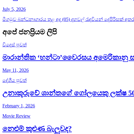
July 5, 2026
මීගමුව බන්ධනාගාරය තුළ අද (05) දහවල් රැඳවියන් දෙපිරිසක් අතර 
අපේ ජනප්‍රියම ලිපි
විදෙස් පුවත්
මාරාන්තික ‘හන්ටා’වෛරසය අමෙරිකානු සහ 
May 11, 2026
දේශීය පුවත්
උනාකූරුවේ ශාන්තගේ ගෝලයෙකු ලක්ෂ 50ක අය
February 1, 2026
Movie Review
නෙළුම් කුළුණ බැලුවද​?