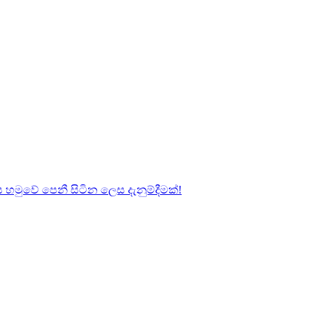
හමුවේ පෙනී සිටින ලෙස දැනුම්දීමක්!