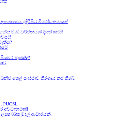
ඛයක්
අමාත්‍යංශය ඉදිරිපිට විරෝධතාවයක්
කේත වැඩ වර්ජනයක් දියත් කරයි
 පවසයි
මැතිය?
කෙරේ
පියවර කුමක්ද​?
ාව​
.
කා ඛනිජ තෙල් සංස්ථාව තීරණය කර තිබේ.
හැ. PUCSL
තුර අවධානමක්!
ක්‍ෂ 05ක​ මුදල් ආධාරයක්​.