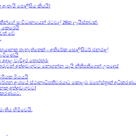
 ඇතැයි පොලීසිය කියයි!
ාතීන්ගේ සංවිධානයෙන් රටවල් 28ක ලැයිස්තුවක්.
ේප කෙරෙයි
වත් වේ
.
භයානක තැනැත්තෙක් – අතිරේක සොලිසිටර් ජනරාල්
පැමිණෙයි
 අදාළ වැඩිදුර තොරතුරු
කකරුවන් අත්අඩංගුවට නොගන්න යැයි නීතිපතිගෙන් උපදෙස්
‍යවරියක මියයයි
මර්ශන අංශයේ ස්ථානාධිපතිවරයාට කොළඹ මහේස්ත්‍රාත් අධිකරණය 
කු අත්අඩංගුවට​!
ධිකරණයට​.
මැතිය හිමිවෙයි.