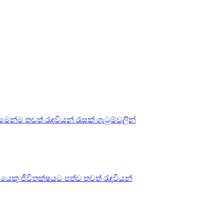
ෙන්ම තවත් රැඳවියන් රැසක් ගැටුම්වලින්
ියෙකු ජීවිතක්ෂයට පත්ව තවත් රැඳවියන්