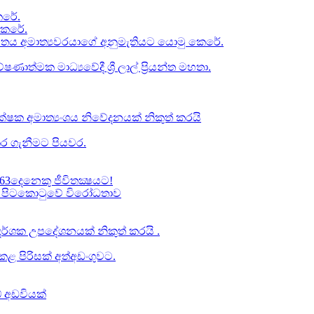
රේ​.
කෙරේ.
චිතය අමාත්‍යවරයාගේ අනුමැතියට​ යොමු කෙරේ.
ත්මක මාධ්‍යවේදී ශ්‍රී ලාල් ප්‍රියන්ත මහතා.
්ෂක අමාත්‍යංශය නිවේදනයක් නිකුත් කරයි
ර ගැනීමට පියවර​.
63දෙනෙකු ජීවිතක්‍ෂයට​!
් වූ පිටකොටුවේ විරෝධතාව
ාප දර්ශක උපදේශනයක් නිකුත් කරයි .
 පිරිසක් අත්අඩංගුවට.
් අඩවියක්