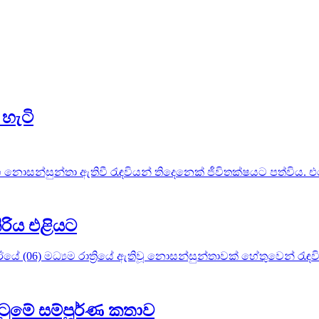
හැටි
නොසන්සුන්තා ඇතිවී රැඳවියන් තිදෙනෙක් ජීවිතක්ෂයට පත්විය. එම
ිරිය එළියට
ේ (06) මධ්‍යම රාත්‍රියේ ඇතිවූ නොසන්සුන්තාවක් හේතුවෙන් රැඳව
ටුමේ සම්පූර්ණ කතාව