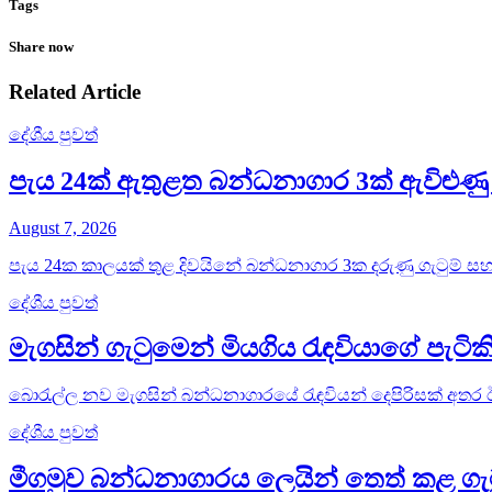
Tags
Share now
Related Article
දේශීය පුවත්
පැය 24ක් ඇතුළත බන්ධනාගාර 3ක් ඇවිළුණු 
August 7, 2026
පැය 24ක කාලයක් තුළ දිවයිනේ බන්ධනාගාර 3ක දරුණු ගැටුම් සහ 
දේශීය පුවත්
මැගසින් ගැටුමෙන් මියගිය රැඳවියාගේ පැටික
බොරැල්ල නව මැගසින් බන්ධනාගාරයේ රැඳවියන් දෙපිරිසක් අතර ඊය
දේශීය පුවත්
මීගමුව බන්ධනාගාරය ලෙයින් තෙත් කළ ගැ