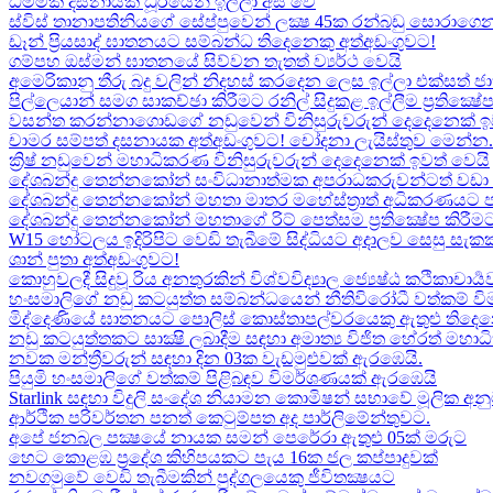
ධම්මික දසනායක ධූරයෙන් ඉල්ලා අස් වේ
ස්විස් තානාපතිනියගේ සේප්පුවෙන් ලක්‍ෂ 45ක රන්බඩු සොරාගෙන
ඩෑන් ප්‍රියසාද් ඝාතනයට සම්බන්ධ තිදෙනෙකු අත්අඩංගුවට​!
ගම්පහ ඔස්මන් ඝාතනයේ සිව්වන තැතත් ව්‍යර්ථ වෙයි
අමෙරිකානු තීරු බදු වලින් නිදහස් කරදෙන ලෙස ඉල්ලා එක්සත් ජ
පිල්ලෙයාන් සමග සාකච්ඡා කිරීමට රනිල් සිදුකළ ඉල්ලීම ප්‍රතික්‍ෂ
වසන්ත කරන්නාගොඩගේ නඩුවෙන් විනිසුරුවරුන් දෙදෙනෙක් ඉ
චාමර සම්පත් දසනායක අත්අඩංගුවට​! චෝදනා ලැයිස්තුව මෙන්න​.
ක්‍රිෂ් නඩුවෙන් මහාධිකරණ විනිසුරුවරුන් දෙදෙනෙක් ඉවත් වෙයි
දේශබන්දු තෙන්නකෝන් සංවිධානාත්මක අපරාධකරුවන්ටත් වඩා 
දේශබන්දු තෙන්නකෝන් මහතා මාතර මහේස්ත්‍රාත් අධිකරණයට 
දේශබන්දු තෙන්නකෝන් මහතාගේ රිට් පෙත්සම ප්‍රතික්‍ෂේප කිරීමට
W15 හෝටලය ඉදිරිපිට වෙඩි තැබීමේ සිද්ධියට අදාලව​ සෙසු සැ
ශාන් පුතා අත්අඩංගුවට!
කොහුවලදී සිදුවූ රිය අනතුරකින් විශ්වවිද්‍යාල ජ්‍යෙෂ්ඨ කථිකාචාර්
හංසමාලිගේ නඩු කටයුත්ත සම්බන්ධයෙන් නීතිවිරෝධී වත්කම් වි
මිද්දෙණියේ ඝාතනයට පොලිස් කොස්තාපල්වරයෙකු ඇතුළු තිදෙනෙ
නඩු කටයුත්තකට සාක්‍ෂි ලබාදීම සඳහා අමාත්‍ය විජිත හේරත් මහා
නවක මන්ත්‍රීවරුන් සඳහා දින 03ක වැඩමුළුවක් ඇරඹෙයි.
පියුමි හංසමාලිගේ වත්කම් පිළිබඳව විමර්ශණයක් ඇරඹෙයි
Starlink සඳහා විදුලි සංදේශ නියාමන කොමිෂන් සභාවේ මූලික අනු
ආර්ථික පරිවර්තන පනත් කෙටුම්පත අද පාර්ලිමේන්තුවට.
අපේ ජනබල පක්‍ෂයේ නායක සමන් පෙරේරා ඇතුළු 05ක් මරුට​
හෙට කොළඹ ප්‍රදේශ කිහිපයකට පැය 16ක ජල කප්පාදුවක්
නවගමුවේ වෙඩි තැබීමකින් පුද්ගලයෙකු ජීවිතක්‍ෂයට​