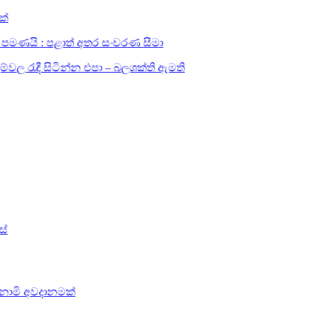
ක්
සඳහා පමණයි : පළාත් අතර සංචරණ සීමා
ල රැඳී සිටින්න එපා – බලශක්ති ඇමති
ස්
සුනාමි අවදානමක්