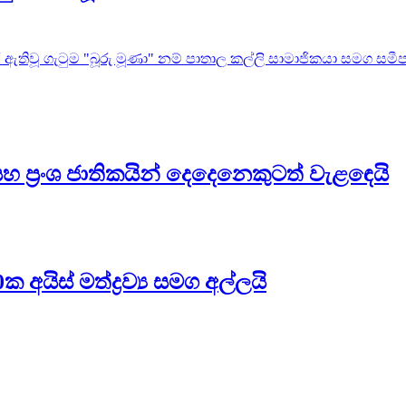
ඇතිවූ ගැටුම "බූරු මූණා" නම් පාතාල කල්ලි සාමාජිකයා සමග සමීප ස
ප්‍රංශ ජාතිකයින් දෙදෙනෙකුටත් වැළඳෙයි
ිස් මත්ද්‍රව්‍ය සමග අල්ලයි