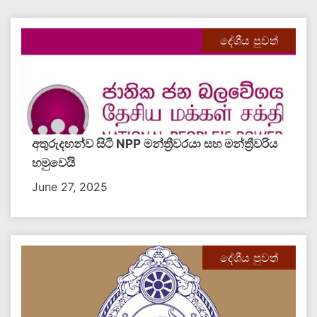
දේශීය පුවත්
අතුරුදහන්ව සිටි NPP මන්ත්‍රීවරයා සහ මන්ත්‍රීවරිය
හමුවෙයි
June 27, 2025
දේශීය පුවත්