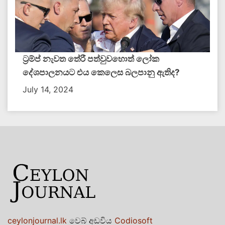
ට්‍රම්ප් නැවත තේරී පත්වුවහොත් ලෝක
දේශපාලනයට එය කෙලෙස බලපානු ඇතිද​?
July 14, 2024
ceylonjournal.lk
වෙබ් අඩවිය
Codiosoft