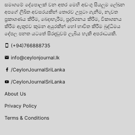
සමාගමේ දේපොලක් වන අතර මෙහි අඩංගු සියලුම ලේඛන
අපගේ ලිඛිත අවසරයකින් තොරව උපුටා ගැනීම, නැවත
ප්‍රකාශණය කිරීම, බෙදාහැරීම, ප්‍රදර්ශනය කිරීම, විකාශනය
කිරීම ඇතුළුව කුමන අයුරකින් හෝ භාවිත කිරීම බුද්ධිමය
දේපල පනත යටතේ සිරදඬුවම් ලැබිය හැකි අපරාධයකි.
(+94)766888735
info@ceylonjournal.lk
/CeylonJournalSriLanka
/CeylonJournalSriLanka
About Us
Privacy Policy
Terms & Conditions