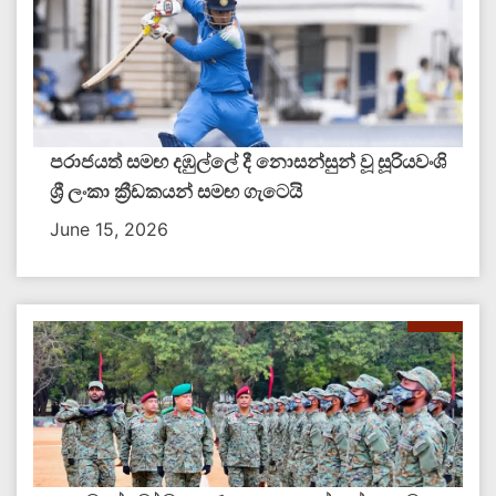
පරාජයත් සමඟ දඹුල්ලේ දී නොසන්සුන් වූ සූරියවංශි
ශ්‍රී ලංකා ක්‍රීඩකයන් සමඟ ගැටෙයි
June 15, 2026