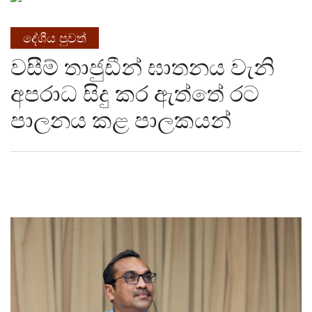
දේශීය පුවත්
වසීම් තාජුඩීන් ඝාතනය වැනි
අපරාධ සිදු කර ඇත්තේ රට
පාලනය කළ පාලකයන්