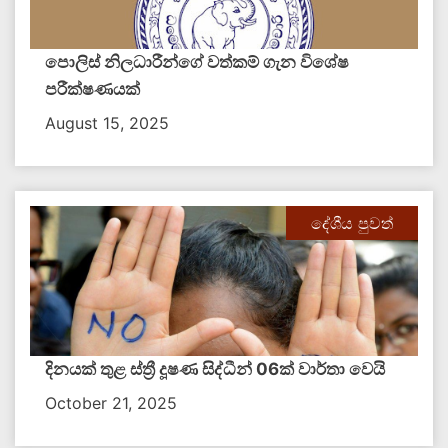
පොලිස් නිලධාරීන්ගේ වත්කම් ගැන විශේෂ
පරීක්ෂණයක්
August 15, 2025
දේශීය පුවත්
දිනයක් තුළ ස්ත්‍රී දූෂණ සිද්ධීන් 06ක් වාර්තා වෙයි
October 21, 2025