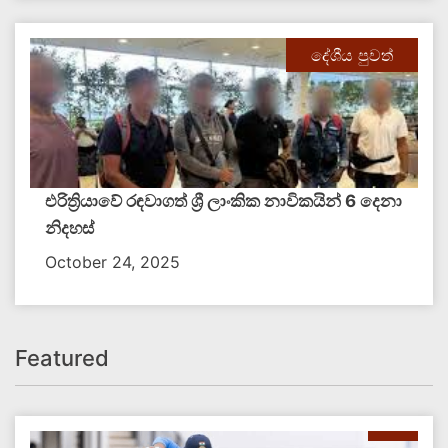
දේශීය පුවත්
එරිත්‍රියාවේ රඳවාගත් ශ්‍රී ලාංකික නාවිකයින් 6 දෙනා
නිදහස්
October 24, 2025
Featured