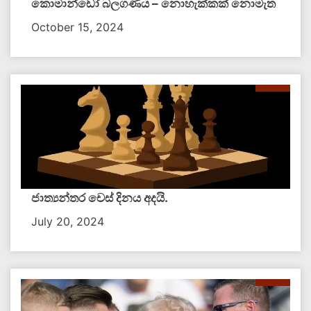
කොමාන්ඩෝ බලගණය – නොහැක්කක් නොමැත​
October 15, 2024
ජාත්‍යන්තර චෙස් දිනය අදයි.
July 20, 2024