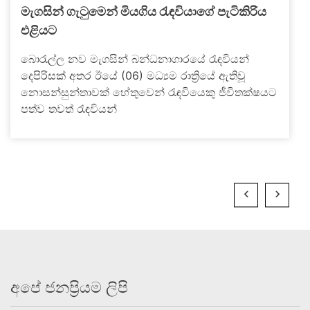
මැගසින් ගැටුමෙන් මියගිය රැඳවියාගේ පැටිකිරිය
එළියට
බොරැල්ල නව මැගසින් බන්ධනාගාරයේ රැඳවියන්
දෙපිරිසක් අතර ඊයේ (06) මධ්‍යම රාත්‍රියේ ඇතිවූ
නොසන්සුන්තාවක් හේතුවෙන් රැඳවියෙකු ජීවිතක්ෂයට
පත්ව තවත් රැඳවියන්
අපේ ජනප්‍රියම ලිපි