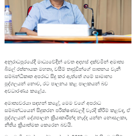
අනුරාධපුරයේදී මාධ්‍යවේදීන් වෙත අදහස් දක්වමින් අමාත්‍ය
බිමල් රත්නායක මහතා, වසීම් තාජුඩීන්ගේ ඝාතනය වැනි
සම්බන්ධීකෘත අපරාධ සිදු කර ඇත්තේ ගමේ සාමාන්‍ය
පුද්ගලයන් නොව, රට පාලනය කළ පාලකයන් බව
අවධාරණය කළේය.
අමාත්‍යවරයා සඳහන් කළේ, මෙම වගේ අපරාධ
සම්බන්ධයෙන් සිදුකරන පරීක්ෂණවලදී වැරදි කිරීම් කළවද, ඒ
පුද්ගලයන් දේශපාලන ක්‍රියාකාරීන්ද නැද්ද යන්න නොසලකා,
නීතිය ක්‍රියාත්මක කෙරෙන බවයි.