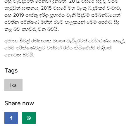
ඔහු වැඩිදුරටත් පෙන්වා දුන්නේ, 2012 වසරේ සිදු වූ වසීම්
තාජුඩීන් ඝාතනය, 2015 වසරේ මහ බැංකු බැඳුම්කර වංචාව,
සහ 2019 පාස්කු ඉරිදා ප්‍රහාරය වැනි සිදුවීම් සම්බන්ධයෙන්
පවතින පරීක්ෂණ මඟින් රටේ පාලකයන් මෙම අපරාධ සිදු
කළ බව තහවුරු වන බවයි.
අමාත්‍ය බිමල් රත්නායක මහතා වැඩිදුරටත් අවධාරණය කළේ,
මෙම පරීක්ෂණවලට වත්මන් රජය කිසිසේත්ම මැදිහත්
නොවන බවයි.
Tags
lka
Share now