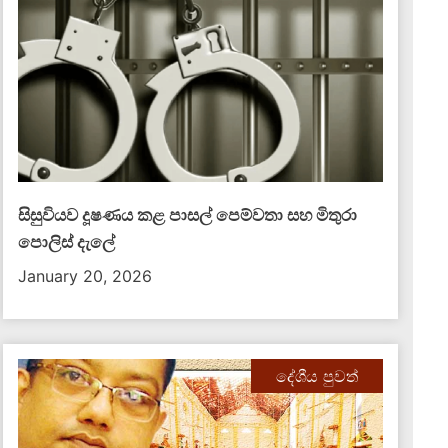
සිසුවියව දූෂණය කළ පාසල් පෙම්වතා සහ මිතුරා
පොලිස් දැලේ
January 20, 2026
දේශීය පුවත්