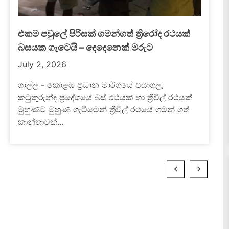
කාදිනල් හිමිට එරෙහි අසත්‍ය ප්‍රචාර කතෝලික
රදගුරු සම්මේලනය හෙළා දකී
පාස්කු ඉරිදා ත්‍රස්ත ප්‍රහාරයේ වින්දිතයන්ට සත්‍යය සහ
සාධාරණය ඉටුකර දීම සඳහා අගරදගුරු අති උතුම්
මැල්කම් කාදිනල් රංජිත් හිමිපාණන් ඇතුළු කතෝලික
සභාව...