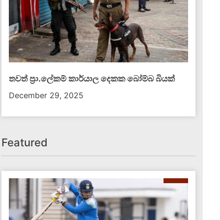
තවත් ප්‍රා.ලේකම් කාර්යාල දෙකක බෝම්බ බියක්
December 29, 2025
දේශීය පුවත්
Featured