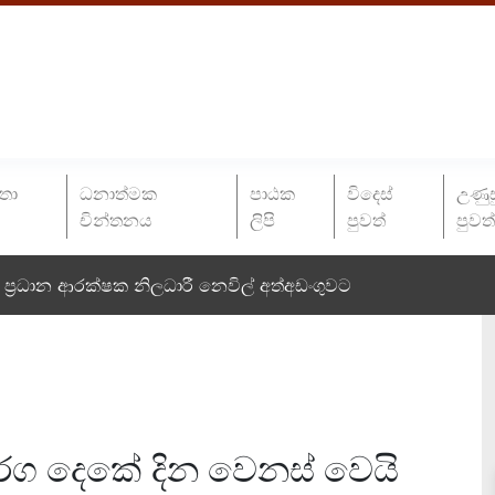
තා
ධනාත්මක
පාඨක
විදෙස්
උණුස
චින්තනය
ලිපි
පුවත්
පුවත
ප්‍රධාන ආරක්ෂක නිලධාරී නෙවිල් අත්අඩංගුවට
ි තරග දෙකේ දින වෙනස් වෙයි