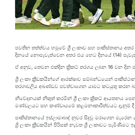
පවතින තත්ත්වය හමුවේ ශ්‍රී ලංකාව සහ පාකිස්තානය අතර
දිනයේ නොපැවැත්වෙන අතර එය හෙට දිනයේ (14) පැවැත්
ඒ අනුව, තෙවන එක්දින ක්‍රිකට් තරගය ලබන 16 වන දින ප
ශ්‍රී ලංකා ක්‍රීඩකයින්ගේ ආරක්ෂාව සම්බන්ධයෙන් පාකිස්ථා
තරගාවලිය අඛණ්ඩව පවත්වාගෙන යාමට කටයුතු කරන බව ශ්‍
නිවේදනයක් නිකුත් කරමින් ශ්‍රී ලංකා ක්‍රිකට් ආයතනය පෙන
මණ්ඩලයට සහ කණ්ඩායමේ කළමනාකාරීත්වයට දැනුම් දී
පාකිස්තානයේ ඉස්ලාමාබාද් නුවර සිදුවු මරාගෙන මැරෙන
ශ්‍රි ලංකා ක්‍රීඩකයින් පිරිසක් නැවත ශ්‍රී ලංකාවට පැමිණීමට ඉ