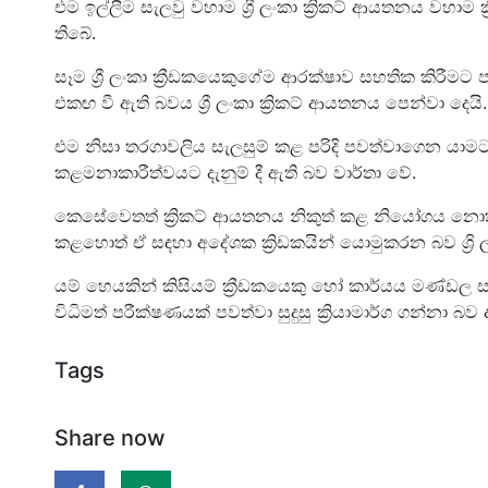
එම ඉල්ලීම සැලවු වහාම ශ්‍රී ලංකා ක්‍රිකට් ආයතනය වහාම 
තිබේ.
සෑම ශ්‍රී ලංකා ක්‍රීඩකයෙකුගේම ආරක්ෂාව සහතික කිරීමට
එකඟ වී ඇති බවය ශ්‍රී ලංකා ක්‍රිකට් ආයතනය පෙන්වා දෙයි.
එම නිසා තරගාවලිය සැලසුම් කළ පරිදි පවත්වාගෙන යාමට 
කළමනාකාරීත්වයට දැනුම් දී ඇති බව වාර්තා වේ.
කෙසේවෙතත් ක්‍රිකට් ආයතනය නිකුත් කළ නියෝගය නොතකා 
කළහොත් ඒ සඳහා අදේශක ක්‍රිඩකයින් යොමුකරන බව ශ්‍රි
යම් හෙයකින් කිසියම් ක්‍රීඩකයෙකු හෝ කාර්යය මණ්ඩල
විධිමත් පරීක්ෂණයක් පවත්වා සුදුසු ක්‍රියාමාර්ග ගන්නා බව ද
Tags
Share now