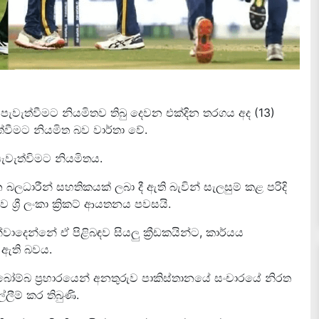
 පැවැත්වීමට නියමිතව තිබු දෙවන එක්දින තරගය අද (13)
වීමට නියමිත බව වාර්තා වේ.
ැවැත්විමට නියමිතය.
න බලධාරීන් සහතිකයක් ලබා දී ඇති බැවින් සැලසුම් කළ පරිදි
රී ලංකා ක්‍රිකට් ආයතනය පවසයි.
්වාදෙන්නේ ඒ පිළිබඳව සියලු ක්‍රීඩකයින්ට, කාර්යය
 ඇති බවය.
 බෝම්බ ප්‍රහාරයෙන් අනතුරුව පාකිස්තානයේ සංචාරයේ නිරත
ල්ලීම් කර තිබුණි.