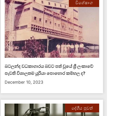
විශේෂාංග
බටලන්ද වධකාගාරය බවට පත් වූයේ ශ්‍රී ලංකාවේ
පැවති විශාලතම යූරියා පොහොර කම්හල ද​?
December 10, 2023
දේශීය පුවත්