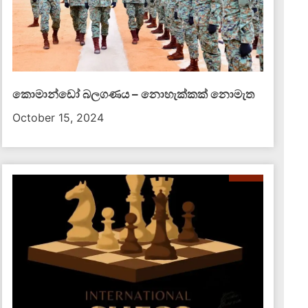
කොමාන්ඩෝ බලගණය – නොහැක්කක් නොමැත​
October 15, 2024