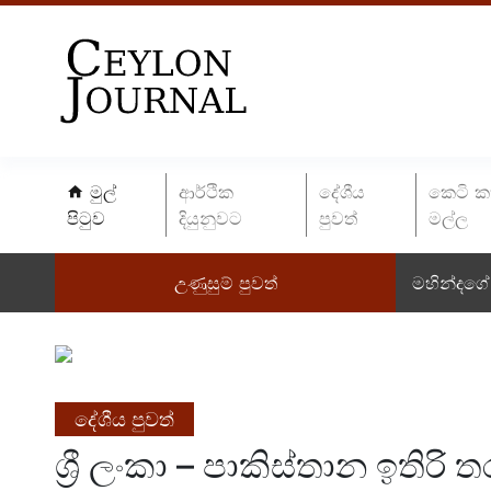
මුල්
ආර්ථික
දේශීය
කෙටි ක
පිටුව
දියුනුවට
පුවත්
මල්ල
උණුසුම් පුවත්
මහින්දගේ 
දේශීය පුවත්
ශ්‍රී ලංකා – පාකිස්තාන ඉතිර