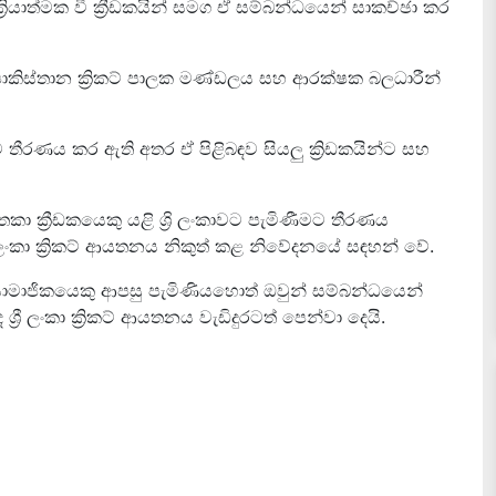
ක්‍රියාත්මක වී ක්‍රීඩකයින් සමග ඒ සම්බන්ධයෙන් සාකච්ඡා කර
 පාකිස්තාන ක්‍රිකට් පාලක මණ්ඩලය සහ ආරක්ෂක බලධාරීන්
තීරණය කර ඇති අතර ඒ පිළිබඳව සියලු ක්‍රිඩකයින්ට සහ
ක්‍රීඩකයෙකු යළි ශ්‍රි ලංකාවට පැමිණීමට තීරණය
 ලංකා ක්‍රිකට් ආයතනය නිකුත් කළ නිවේදනයේ සඳහන් වේ.
 සාමාජිකයෙකු ආපසු පැමිණියහොත් ඔවුන් සම්බන්ධයෙන්
 ශ්‍රී ලංකා ක්‍රිකට් ආයතනය වැඩිදුරටත් පෙන්වා දෙයි.