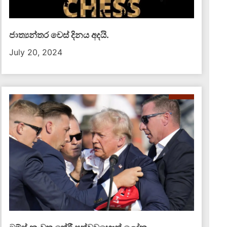
ජාත්‍යන්තර චෙස් දිනය අදයි.
July 20, 2024