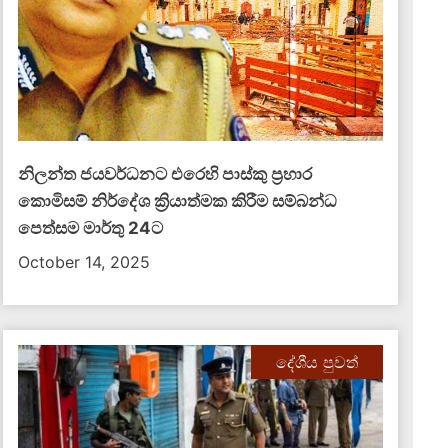
නිලන්ත ජයවර්ධනට එරෙහි පාස්කු ප්‍රහාර
කොමිසම් නිර්දේශ ක්‍රියාත්මක කිරීම සම්බන්ධ
පෙත්සම මාර්තු 24ට
October 14, 2025
දේශීය පුවත්