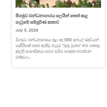
එකම පවුලේ පිරිසක් ගමන්ගත් ත්‍රිරෝද රථයක්
බසයක ගැටෙයි – දෙදෙනෙක් මරුට
July 2, 2026
ගාල්ල - කොළඹ ප්‍රධාන මාර්ගයේ පයාගල,
ල
කටුකුරුන්ද ප්‍රදේශයේ බස් රථයක් හා ත්‍රීවිල් රථයක්
මුහුණට මුහුණ ගැටීමෙන් ත්‍රීවිල් රථයේ ගමන් ගත්
කාන්තාවක්...