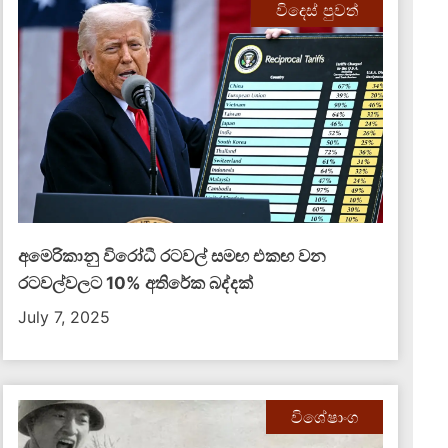
විදෙස් පුවත්
අමෙරිකානු විරෝධී රටවල් සමඟ එකඟ වන
රටවල්වලට 10% අතිරේක බද්දක්
July 7, 2025
විශේෂාංග