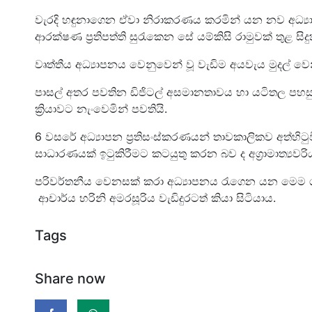
වැරදි හඳුනාගෙන ඒවා නිරාකරණය කරමින් යන නව අධ්‍යාප
ආරක්ෂණ ප්‍රතිපත්ති සුරැකෙන සේ යම්කිසි රාමුවක් තුළ සිද
වෘත්තීය අධ්‍යාපනය වෙනුවෙන් වූ වැඩිම අයවැය මුදල් වෙන්
පාසල් අතර පවතින ඩිජිටල් අසමානතාවය හා යටිතල පහසුකම
ක්‍රියාවට නැංවෙමින් පවතියි.
6 වසරේ අධ්‍යාපන ප්‍රතිසංස්කරණයන් තාවකාලිකව අත්හිට
සාධාරණයක් ඉටුකිරීමට කටයුතු කරන බව ද අග්‍රාමාත්‍යවරිය
පරිවර්තනීය වෙනසක් කරා අධ්‍යාපනය රැගෙන යන මෙම ග
ආචාර්ය හරිනි අමරසූරිය වැඩිදුරටත් කියා සිටියාය.
Tags
Share now