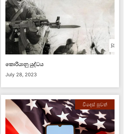
කොරියානු යුද්ධය
July 28, 2023
විදෙස් පුවත්