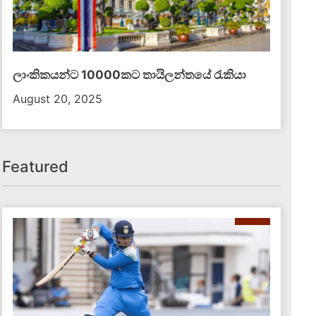
ලාංකිකයන්ට 10000කට තායිලන්තයේ රැකියා
August 20, 2025
දේශීය පුවත්
Featured