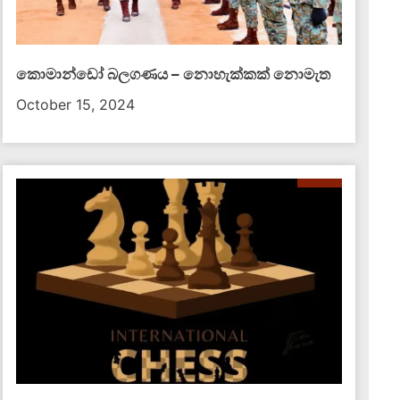
කොමාන්ඩෝ බලගණය – නොහැක්කක් නොමැත​
October 15, 2024