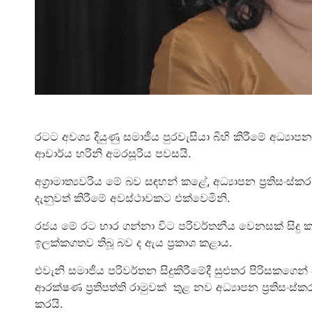
රටට අවශ්‍ය දියුණු සමාජීය පුරවැසියා බිහි කිරීමේ අධ්‍ය
ආචාර්ය හරිනි අමරසූරිය පවසයි.
අග්‍රාමාත්‍යවරිය මේ බව සඳහන් කළේ, අධ්‍යාපන ප්‍රතිසංස
දැනුවත් කිරීමේ අවස්ථාවකට එක්වෙමිනි.
රජය මේ රට භාර ගන්නා විට පරිවර්තනීය වෙනසක් සිදු කළ ය
ඉලක්කගතව තිබූ බව ද ඇය ප්‍රකාශ කළාය.
එවැනි සමාජීය පරිවර්තන සිදුකිරීමේදී සුළුතර පිරිසකගෙන්
ආරක්ෂණ ප්‍රතිපත්ති රාමුවක් තුළ නව අධ්‍යාපන ප්‍රතිසං
කරයි.