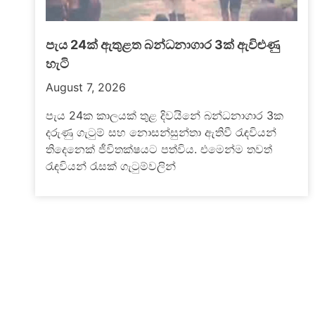
මැගසින් ගැටුමෙන් මියගිය රැඳවියාගේ පැටිකිරිය
එළියට
බොරැල්ල නව මැගසින් බන්ධනාගාරයේ රැඳවියන්
දෙපිරිසක් අතර ඊයේ (06) මධ්‍යම රාත්‍රියේ ඇතිවූ
නොසන්සුන්තාවක් හේතුවෙන් රැඳවියෙකු
ජීවිතක්ෂයට පත්ව තවත් රැඳවියන්