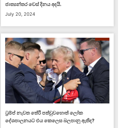
ජාත්‍යන්තර චෙස් දිනය අදයි.
July 20, 2024
ට්‍රම්ප් නැවත තේරී පත්වුවහොත් ලෝක
දේශපාලනයට එය කෙලෙස බලපානු ඇතිද​?