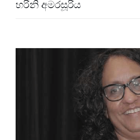
හරිනි අමරසූරිය