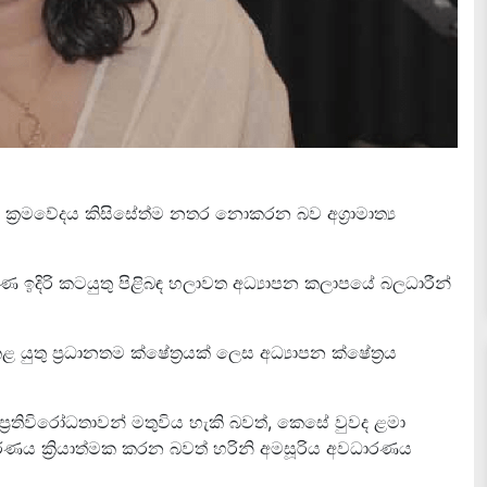
ාපන ක්‍රමවේදය කිසිසේත්ම නතර නොකරන බව අග්‍රාමාත්‍ය
්කරණ ඉදිරි කටයුතු පිළිබඳ හලාවත අධ්‍යාපන කලාපයේ බලධාරීන්
ුතු ප්‍රධානතම ක්ෂේත්‍රයක් ලෙස අධ්‍යාපන ක්ෂේත්‍රය
 ප්‍රතිවිරෝධතාවන් මතුවිය හැකි බවත්, කෙසේ වුවද ළමා
ස්කරණය ක්‍රියාත්මක කරන බවත් හරිනි අමසූරිය අවධාරණය