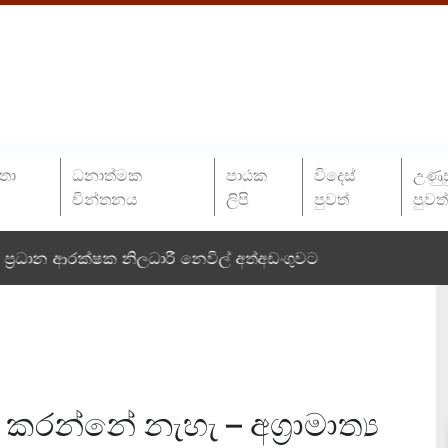
තා
ධනාත්මක
පාඨක
විදෙස්
උණුස
චින්තනය
ලිපි
පුවත්
පුවත
ප්‍රධාන ආරක්ෂක නිලධාරී නෙවිල් අත්අඩංගුවට
කරන්නේ නැහැ – අග්‍රාමාත්‍ය