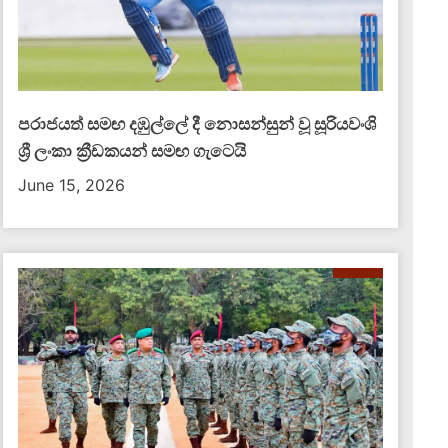
පැය 24ක් ඇතුළත බන්ධනාගාර 3ක් ඇවිළුණු
මැග
හැටි
එළ
පරාජයත් සමඟ දඹුල්ලේ දී නොසන්සුන් වූ සූරියවංශි
August 7, 2026
බො
ශ්‍රී ලංකා ක්‍රීඩකයන් සමඟ ගැටෙයි
දෙප
පැය 24ක කාලයක් තුළ දිවයිනේ බන්ධනාගාර 3ක
නො
June 15, 2026
දරුණු ගැටුම් සහ නොසන්සුන්තා ඇතිවී රැඳවියන්
ජීව
තිදෙනෙක් ජීවිතක්ෂයට පත්විය. එමෙන්ම තවත්
රැඳවියන් රැසක් ගැටුම්වලින්