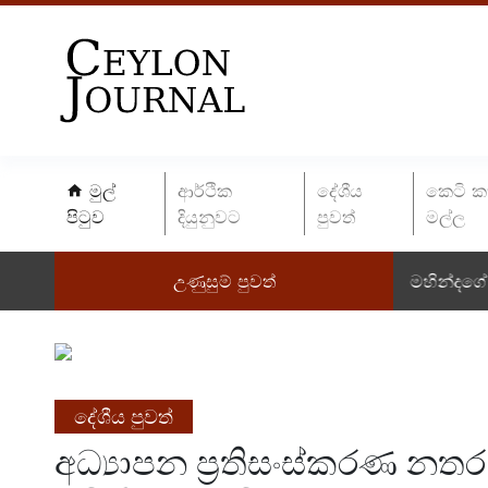
මුල්
ආර්ථික
දේශීය
කෙටි ක
පිටුව
දියුනුවට
පුවත්
මල්ල
උණුසුම් පුවත්
මහින්දගේ 
දේශීය පුවත්
අධ්‍යාපන ප්‍රතිසංස්කරණ නතර 