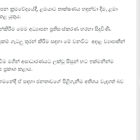
න ක්‍රමවේදයේදී, ළමයාට තාක්ෂණය හඳුන්වා දීම, ළමා
ුකළ යුතුය.
කිරීම මෙම අධ්‍යාපන ප්‍රතිසංස්කරණ හරහා සිදුවිණි.
් ගැටලු තුරන් කිරීම සඳහා මේ වනවිට අදාළ ව්‍යාපෘතීන්
ුවීම මගින් අසාධාරණයට ලක්වූ සිසුන් හට ඉක්මනින්ම
 ප්‍රකාශ කළාය.
මනේදී ඒ සඳහා ජනතාවගේ පිළිගැනීම අතිශය වැදගත් බව