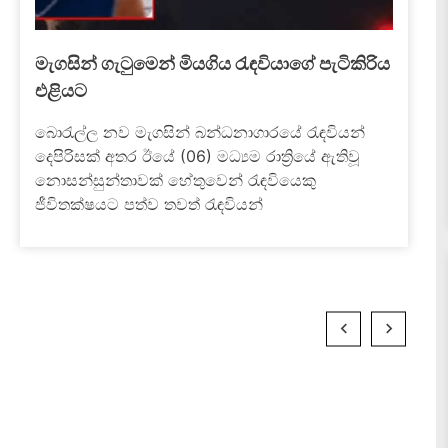
මීගමුව බන්ධනාගාරය ලෙයින් තෙත් කළ
ගැටුමේ සම්පූර්ණ කතාව
July 5, 2026
මීගමුව බන්ධනාගාරය තුළ අද (05) දහවල් රැඳවියන්
දෙපිරිසක් අතර ඇතිවූ ගැටුම "බූරු මූණා" නම් පාතාල
කල්ලි සාමාජිකයා සමග සමීප සබඳතා පවත්වන
මත්ද්‍රව්‍ය...