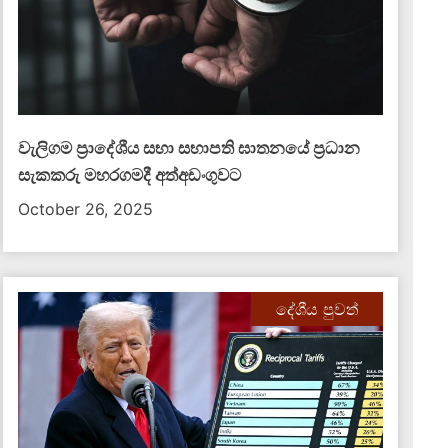
වැලිගම ප්‍රාදේශීය සභා සභාපති ඝාතනයේ ප්‍රධාන
සැකකරු මහරගමදී අත්අඩංගුවට
October 26, 2025
දේශීය පුවත්