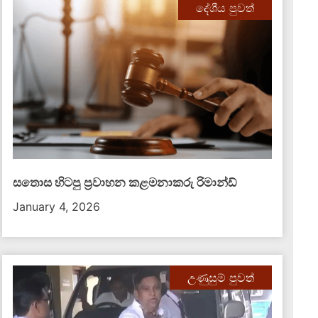
දේශීය පුවත්
සතොස හිටපු ප්‍රවාහන කළමනාකරු රිමාන්ඩ්
January 4, 2026
උණුසුම් පුවත්