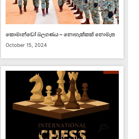
කොමාන්ඩෝ බලගණය – නොහැක්කක් නොමැත​
October 15, 2024