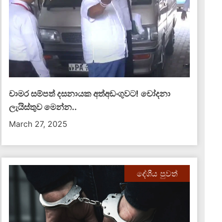
චාමර සම්පත් දසනායක අත්අඩංගුවට​! චෝදනා
ලැයිස්තුව මෙන්න​..
March 27, 2025
දේශීය පුවත්