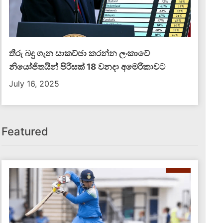
තීරු බදු ගැන සාකච්ඡා කරන්න ලංකාවේ
නියෝජිතයින් පිරිසක් 18 වනදා අමෙරිකාවට
July 16, 2025
දේශීය පුවත්
Featured