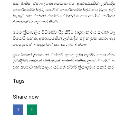
සහ ජාතික ඒකාබද්ධතා අමාත්‍යාංශය, අපරාධයකින් උත්පාද
දෙපාර්තමේන්තුව, පොලිස් දෙපාර්තමේන්තුව සහ මුල්‍ය 
බැංකුව සහ එක්සත් ජාතීන්ගේ මත්ද්‍රව්‍ය සහ අපරාධ කාර
එකඟතාවය පළ කර තිබේ.
මෙම ක්‍රියාවලිය විධිමත්ව සිදු කිරීම සඳහා කාර්ය සාධක බ
විරෝධී පනත, අපරාධයකින් උත්පාදිත දේ නැවත පවරා ග
වෙනුවෙන් ද ඔවුන්ගේ සහාය ලබා දී තිබේ.
දුෂණයෙන් උපයාගත් වත්කම් ආපසු ලබා ගැනීම සඳහා ජාත
ලබාදීමට එක්සත් ජාතීන්ගේ අන්තර් ජාතික දුෂණ විරෝධී සම
සහ අපරාධ කාර්යාලය යටතේ ස්ටාර් ක්‍රියාදාමය සකස් කර
Tags
Share now