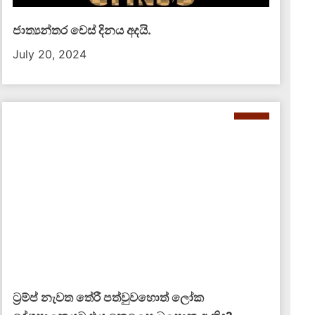
ජාත්‍යන්තර චෙස් දිනය අදයි.
July 20, 2024
ට්‍රම්ප් නැවත තේරී පත්වුවහොත් ලෝක