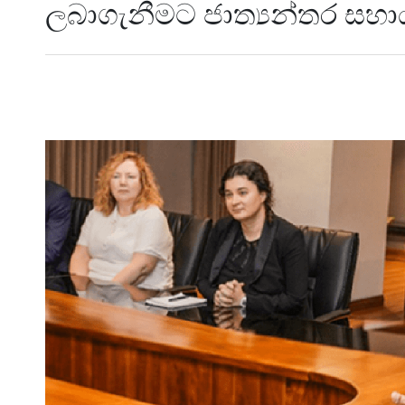
ලබාගැනීමට ජාත්‍යන්තර සහා