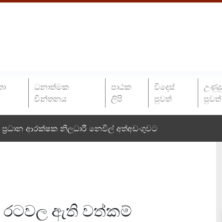
තා
ධනාත්මක
පාඨක
විදෙස්
උණුස
චින්තනය
ලිපි
පුවත්
පුවත්
ප්‍රධාන ආරක්ෂක නිලධාරී නෙවිල් අත්අඩංගුවට
් රටවල ඇති වත්කම්