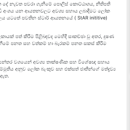
ිත දේ නැවත පවරා ගැනීමේ පොලිස් කොට්ඨාශය, නීතිපති
බුද්ධි අංශය යන ආයතනවලට අවශ්‍ය සහාය ලබාදීමට ලෝක
්යාලය යටතේ පවතින ස්ටාර් ආයතනයේ ( StAR inititive)
ලකායක් පත් කිරීම පිළිබඳවද මෙහිදී සාකච්ඡා වු අතර, දුෂණ
ැනීමේ පනත සහ වත්කම් හා බැරකම් පනත සකස් කිරීම
්‍යන්තර වශයෙන් අවශ්‍ය තාක්ෂණික සහ විශේෂඥ සහාය
්මුතිය අනුව ලෝක බැංකුව සහ එක්සත් ජාතීන්ගේ මත්ද්‍රව්‍ය
 ඇත.