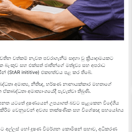
ින වත්කම් නැවත පවරාගැනීම සඳහා වු ක්‍රියාදාමයකට
ංකුව සහ එක්සත් ජාතීන්ගේ මත්ද්‍රව්‍ය සහ අපරාධ
් (StAR inititive) එකඟත්වය පළ කර තිබේ.
ද්ධතා අමාත්‍ය, නීතිඥ, හර්ෂණ නානායක්කාර මහතාගේ
කාබද්ධතා අමාත්‍යාංශයේදී පැවැත්වා තිබුණි.
ේ පනත යටතේ දුෂණයෙන් උපයාගත් බවට සැළකෙන විදේශීය
 කිරීම වෙනුවෙන් අවශ්‍ය තාක්ෂණික සහ විශේෂඥ සහයෝගය
ාමයට අල්ලස් හෝ දුෂණ විමර්ශන කොමිෂන් සභාව, අධිකරණ