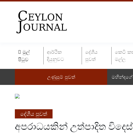
මුල්
ආර්ථික
දේශීය
කෙටි ක
දියුනුවට
පුවත්
මල්ල
පිටුව
උණුසුම් පුවත්
මහින්දගේ 
දේශීය පුවත්
අපරාධයකින් උත්පාදිත විදෙස