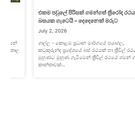
එකම පවුලේ පිරිසක් ගමන්ගත් ත්‍රිරෝද රථයක්
බසයක ගැටෙයි – දෙදෙනෙක් මරුට
July 2, 2026
ගාල්ල - කොළඹ ප්‍රධාන මාර්ගයේ පයාගල,
ල
කටුකුරුන්ද ප්‍රදේශයේ බස් රථයක් හා ත්‍රීවිල් රථයක්
මුහුණට මුහුණ ගැටීමෙන් ත්‍රීවිල් රථයේ ගමන් ගත්
කාන්තාවක්...