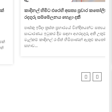
කාදිනල් හිමිට එරෙහි අසත්‍ය ප්‍රචාර කතෝලික
රදගුරු සම්මේලනය හෙළා දකී
පාස්කු ඉරිදා ත්‍රස්ත ප්‍රහාරයේ වින්දිතයන්ට සත්‍යය සහ
සාධාරණය ඉටුකර දීම සඳහා අගරදගුරු අති උතුම්
මැල්කම් කාදිනල් රංජිත් හිමිපාණන් ඇතුළු කතෝලික
සභාව...