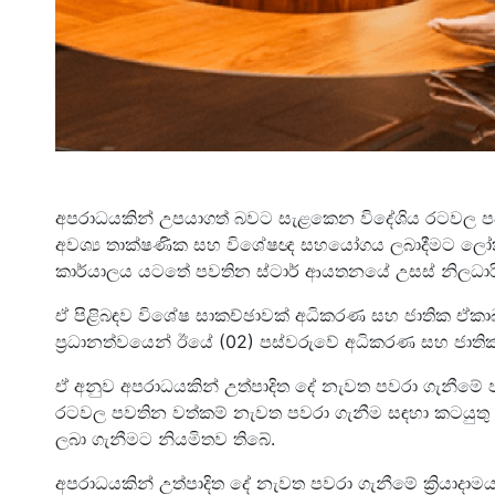
අපරාධයකින් උපයාගත් බවට සැළකෙන විදේශිය රටවල පවත
අවශ්‍ය තාක්ෂණික සහ විශේෂඥ සහයෝගය ලබාදීමට ලෝක බැ
කාර්යාලය යටතේ පවතින ස්ටාර් ආයතනයේ උසස් නිලධාරීන
ඒ පිළිබඳව විශේෂ සාකච්ඡාවක් අධිකරණ සහ ජාතික ඒකාබ
ප්‍රධානත්වයෙන් ඊයේ (02) පස්වරුවේ අධිකරණ සහ ජාතික ඒ
ඒ අනුව අපරාධයකින් උත්පාදිත දේ නැවත පවරා ගැනීම
රටවල පවතින වත්කම් නැවත පවරා ගැනීම සඳහා කටයුතු
ලබා ගැනීමට නියමිතව තිබේ.
අපරාධයකින් උත්පාදිත දේ නැවත පවරා ගැනීමේ ක්‍රියාද