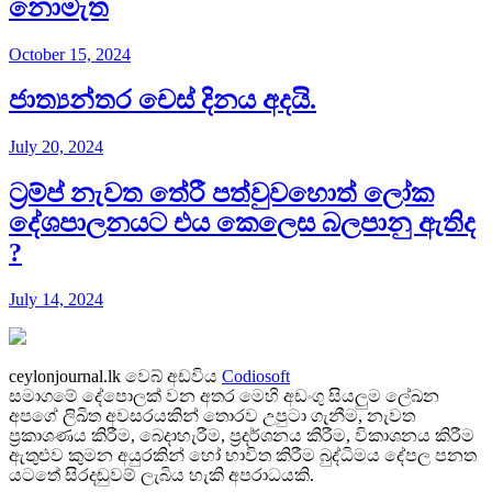
නොමැත​
October 15, 2024
ජාත්‍යන්තර චෙස් දිනය අදයි.
July 20, 2024
ට්‍රම්ප් නැවත තේරී පත්වුවහොත් ලෝක
දේශපාලනයට එය කෙලෙස බලපානු ඇතිද​
?
July 14, 2024
ceylonjournal.lk
වෙබ් අඩවිය
Codiosoft
සමාගමේ දේපොලක් වන අතර මෙහි අඩංගු සියලුම ලේඛන
අපගේ ලිඛිත අවසරයකින් තොරව උපුටා ගැනීම, නැවත
ප්‍රකාශණය කිරීම, බෙදාහැරීම, ප්‍රදර්ශනය කිරීම, විකාශනය කිරීම
ඇතුළුව කුමන අයුරකින් හෝ භාවිත කිරීම බුද්ධිමය දේපල පනත
යටතේ සිරදඬුවම් ලැබිය හැකි අපරාධයකි.