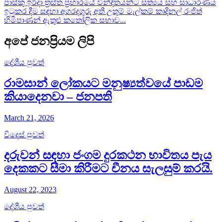
පාස්කු ඉරිදා ත්‍රස්ත ප්‍රහාරයේ වින්දිතයන්ට සත්‍යය සහ සාධාරණය
ඉටුකර දීම සඳහා අගරදගුරු අති උතුම් මැල්කම් කාදිනල් රංජිත්
හිමිපාණන් ඇතුළු කතෝලික සභාව...
අපේ ජනප්‍රියම ලිපි
දේශීය පුවත්
රාමසාන් ලෝකයට මනුෂ්‍යත්වයේ පාඩම
කියාදෙනවා – ජනපති
March 21, 2026
විදෙස් පුවත්
දරුවන් සඳහා ජංගම දුරකථන භාවිතය පැය
දෙකකට සීමා කිරීමට චීනය සැලසුම් කරයි.
August 22, 2023
දේශීය පුවත්