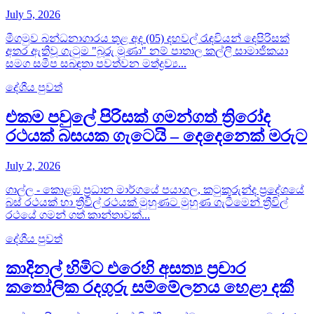
July 5, 2026
මීගමුව බන්ධනාගාරය තුළ අද (05) දහවල් රැඳවියන් දෙපිරිසක්
අතර ඇතිවූ ගැටුම "බූරු මූණා" නම් පාතාල කල්ලි සාමාජිකයා
සමග සමීප සබඳතා පවත්වන මත්ද්‍රව්‍ය...
දේශීය පුවත්
එකම පවුලේ පිරිසක් ගමන්ගත් ත්‍රිරෝද
රථයක් බසයක ගැටෙයි – දෙදෙනෙක් මරුට
July 2, 2026
ගාල්ල - කොළඹ ප්‍රධාන මාර්ගයේ පයාගල, කටුකුරුන්ද ප්‍රදේශයේ
බස් රථයක් හා ත්‍රීවිල් රථයක් මුහුණට මුහුණ ගැටීමෙන් ත්‍රීවිල්
රථයේ ගමන් ගත් කාන්තාවක්...
දේශීය පුවත්
කාදිනල් හිමිට එරෙහි අසත්‍ය ප්‍රචාර
කතෝලික රදගුරු සම්මේලනය හෙළා දකී