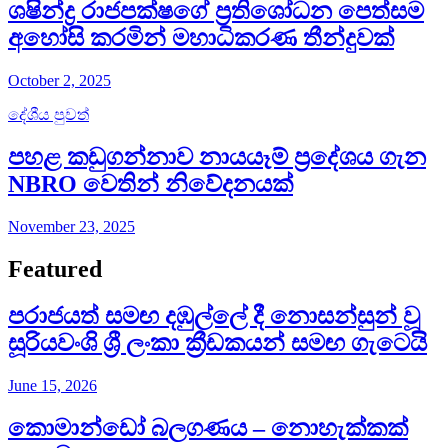
ශෂින්ද්‍ර රාජපක්ෂගේ ප්‍රතිශෝධන පෙත්සම
අහෝසි කරමින් මහාධිකරණ තීන්දුවක්
October 2, 2025
දේශීය පුවත්
පහළ කඩුගන්නාව නායයෑම් ප්‍රදේශය ගැන
NBRO වෙතින් නිවේදනයක්
November 23, 2025
Featured
පරාජයත් සමඟ දඹුල්ලේ දී නොසන්සුන් වූ
සූරියවංශි ශ්‍රී ලංකා ක්‍රීඩකයන් සමඟ ගැටෙයි
June 15, 2026
කොමාන්ඩෝ බලගණය – නොහැක්කක්