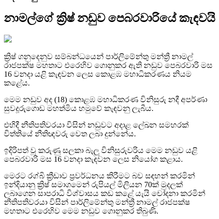
නාමල්ගේ ක්‍රිෂ් නඩුව පෙබරවාරියේ කැඳවයි
ක්‍රිෂ් ගනුදෙනුව සම්බන්ධයෙන් පාර්ලිමේන්තු මන්ත්‍රී නාමල්
රාජපක්ෂ මහතාට එරෙහිව ගොනුකර ඇති නඩුව පෙබරවාරි මස
16 වනදා යළි කැඳවන ලෙස කොළඹ මහාධිකරණය නියම
කළේය.
මෙම නඩුව අද (18) කොළඹ මහාධිකරණ විනිසුරු නදී අපර්ණා
සුවදූරුගොඩ මහත්මිය හමුවේ කැඳවනු ලැබීය.
එහිදී නීතිපතිවරයා විසින් නඩුවට අදාළ ලේඛන සමහරක්
විත්තියේ නීතිඥවරු වෙත ලබා දුන්නේය.
ඉදිරිපත් වූ කරුණු සලකා බැලූ විනිසුරුවරිය මෙම නඩුව යළි
පෙබරවාරි මස 16 වනදා කැඳවන ලෙස නියෝග කළාය.
මෙරට රග්බි ක්‍රීඩාව ප්‍රවර්ධනය කිරීමට බව සඳහන් කරමින්
ඉන්දියානු ක්‍රිෂ් සමාගමෙන් රුපියල් මිලියන 70ක් මුදලක්
ලබාගෙන සාපරාධි විශ්වාසය කඩ කළේ යැයි චෝදනා කරමින්
නීතිපතිවරයා විසින් පාර්ලිමේන්තු මන්ත්‍රී නාමල් රාජපක්ෂ
මහතාට එරෙහිව මෙම නඩුව ගොනුකර තිබුණි.