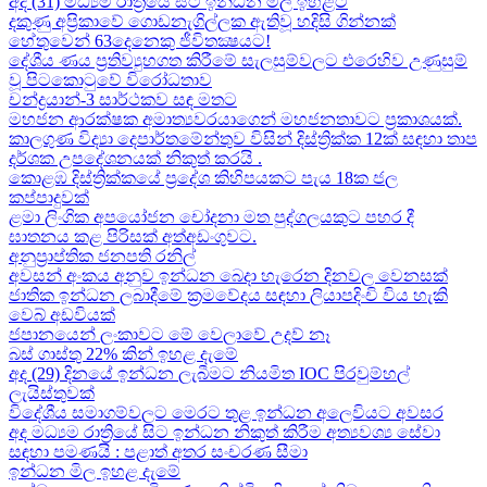
අද (31) මධ්‍යම රාත්‍රියේ සිට ඉන්ධන මිල ඉහළට
දකුණු අප්‍රිකාවේ ගොඩනැගිල්ලක ඇතිවූ හදිසි ගින්නක්
හේතුවෙන් 63දෙනෙකු ජීවිතක්‍ෂයට​!
දේශීය​ ණය ප්‍රතිව්‍යුහගත කිරීමේ සැලසුම්වලට එරෙහිව උණුසුම්
වූ පිටකොටුවේ විරෝධතාව
චන්ද්‍රයාන්-3 සාර්ථකව සඳ මතට​
මහජන ආරක්ෂක අමාත්‍යවරයාගෙන් මහජනතාවට ප්‍රකාශයක්.
කාලගුණ විද්‍යා දෙපාර්තමේන්තුව විසින් දිස්ත්‍රික්ක 12ක් සඳහා තාප
දර්ශක උපදේශනයක් නිකුත් කරයි .
කොළඹ දිස්ත්‍රික්කයේ ප්‍රදේශ කිහිපයකට පැය 18ක ජල
කප්පාදුවක්
ළමා ලිංගික අපයෝජන චෝදනා මත පුද්ගලයකුට පහර දී
ඝාතනය කළ පිරිසක් අත්අඩංගුවට.
අනුප්‍රාප්තික ජනපති රනිල්
අවසන් අංකය අනුව ඉන්ධන බෙදා හැරෙන දිනවල වෙනසක්
ජාතික ඉන්ධන ලබාදීමේ ක්‍රමවේදය සඳහා ලියාපදිංචි විය හැකි
වෙබ් අඩවියක්
ජපානයෙන් ලංකාවට මේ වෙලාවේ උදව් නෑ
බස් ගාස්තු 22% කින් ඉහළ දැමේ
අද (29) දිනයේ ඉන්ධන ලැබීමට නියමිත IOC පිරවුම්හල්
ලැයිස්තුවක්
විදේශීය සමාගම්වලට මෙරට තුළ ඉන්ධන අලෙවියට අවසර
අද මධ්‍යම රාත්‍රියේ සිට ඉන්ධන නිකුත් කිරීම අත්‍යවශ්‍ය සේවා
සඳහා පමණයි : පළාත් අතර සංචරණ සීමා
ඉන්ධන මිල ඉහළ දැමේ