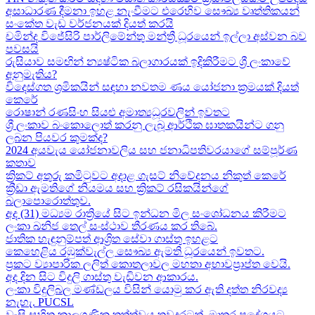
අසාධාරණ දීමනා ඉහළ නැංවීමට එරෙහිව සෞඛ්‍ය වෘත්තිකයන්
සංකේත වැඩ වර්ජනයක් දියත් කරයි
චමින්ද විජේසිරි පාර්ලිමේන්තු මන්ත්‍රී ධූරයෙන් ඉල්ලා අස්වන බව
පවසයි
රුසියාව සමඟින් න්‍යෂ්ටික බලාගාරයක් ඉදිකිරීමට ශ්‍රී ලංකාවේ
අනුමැතිය?
විදෙස්ගත ශ්‍රමිකයින් සඳහා නවතම ණය යෝජනා ක්‍රමයක් දියත්
කෙරේ
රොෂාන් රණසිංහ සියළු අමාත්‍යධූරවලින් ඉවතට​
ශ්‍රී ලංකාව බංකොලොත් කරනු ලැබූ ආර්ථික ඝාතකයින්ට ගනු
ලබන පියවර කුමක්ද​?
2024 අයවැය යෝජනාවලිය​ සහ ජනාධිපතිවරයාගේ සම්පූර්ණ
කතාව​
ක්‍රිකට් අතුරු කමිටුවට අදාළ ගැසට් නිවේදනය නිකුත් කෙරේ
ක්‍රීඩා ඇමතිගේ නියමය​ සහ ක්‍රිකට් රසිකයින්ගේ
බලාපොරොත්තුව.
අද (31) මධ්‍යම රාත්‍රියේ සිට ඉන්ධන මිල සංශෝධනය කිරීමට
ලංකා ඛනිජ තෙල් සංස්ථාව තීරණය කර තිබේ.
ජාතික හැඳුනුම්පත් ආශ්‍රිත සේවා ගාස්තු ඉහළට
කෙහෙළිය රඹුක්වැල්ල සෞඛ්‍ය ඇමති ධූරයෙන් ඉවතට​.
ප්‍රකට ව්‍යාපාරික ලලිත් කොතලාවල මහතා අභාවප්‍රාප්ත වෙයි.
අද දින​ සිට විදුලි ගාස්තු වැඩිවන ආකාරය​.
ලංකා විදුලිබල මණ්ඩලය විසින් යොමු කර ඇති දත්ත නිරවද්‍ය
නැහැ. PUCSL
වැසි සහිත කාලගුණික තත්ත්වය තවදුරටත්. මාතර ප්‍රදේශයට