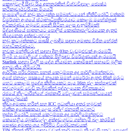
කොහුවලදී සිදුවූ රිය අනතුරකින් විශ්වවිද්‍යාල ජ්‍යෙෂ්ඨ
කථිකාචාර්‍යවරියක මියයයි
හංසමාලිගේ නඩු කටයුත්ත සම්බන්ධයෙන් නීතිවිරෝධී වත්කම්
විමර්ශන අංශයේ ස්ථානාධිපතිවරයාට කොළඹ මහේස්ත්‍රාත්
අධිකරණය හමුවේ පෙනී සිටින ලෙස දැනුම්දීමක්!
මිද්දෙණියේ ඝාතනයට පොලිස් කොස්තාපල්වරයෙකු ඇතුළු
තිදෙනෙකු අත්අඩංගුවට​!
නඩු කටයුත්තකට සාක්‍ෂි ලබාදීම සඳහා අමාත්‍ය විජිත හේරත්
මහාධිකරණයට​.
නවක මන්ත්‍රීවරුන් සඳහා දින 03ක වැඩමුළුවක් ඇරඹෙයි.
පියුමි හංසමාලිගේ වත්කම් පිළිබඳව විමර්ශණයක් ඇරඹෙයි
Starlink සඳහා විදුලි සංදේශ නියාමන කොමිෂන් සභාවේ මූලික
අනුමැතිය හිමිවෙයි.
ආර්ථික පරිවර්තන පනත් කෙටුම්පත අද පාර්ලිමේන්තුවට.
අපේ ජනබල පක්‍ෂයේ නායක සමන් පෙරේරා ඇතුළු 05ක් මරුට​
හෙට කොළඹ ප්‍රදේශ කිහිපයකට පැය 16ක ජල කප්පාදුවක්
නවගමුවේ වෙඩි තැබීමකින් පුද්ගලයෙකු ජීවිතක්‍ෂයට​
රජයේ නිලධාරීන්ගේ රාජකාරි වේලාවන් සම්බන්ධයෙන්
චක්‍රලේඛයක්
ක්‍රීඩා අමාත්‍ය හරීන් සහ​ ICC ප්‍රධානියා අතර හමුවක්
ජාතික අපේක්‍ෂකයා ලෙස රනිල් ජනපති සටනට​
ත්‍රස්ත විරෝධී පනත් කෙටුම්පත අද පාර්ලිමේන්තුවට​
කෙහෙළිය රඹුක්වැල්ල අත්අඩංගුවට ගන්නැයි බල කරමින්
සෞඛ්‍ය අමාත්‍යංශය ඉදිරිපිට විරෝධතාවයක්
TIN නිකුත් කිරීම සඳහා වඩාත් කාර්යක්‍ෂම ක්‍රියාවලියකට උපදෙස්