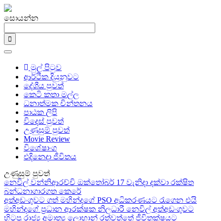
සොයන්න
මුල් පිටුව
ආර්ථික දියුනුවට
දේශීය පුවත්
කෙටි කතා මල්ල
ධනාත්මක චින්තනය
පාඨක ලිපි
විදෙස් පුවත්
උණුසුම් පුවත්
Movie Review
විශේෂාංග
එදිනෙදා ජීවිතය
උණුසුම් පුවත්
නෙවිල් වන්නිආරච්චි ඔක්තෝබර් 17 වැනිදා දක්වා රක්ෂිත
බන්ධනාගාරගත කෙරේ
අත්අඩංගුවට ගත් මහින්දගේ PSO අධිකරණයට රැගෙන එයි
මහින්දගේ ප්‍රධාන ආරක්ෂක නිලධාරී නෙවිල් අත්අඩංගුවට
හිටපු රාජ්‍ය අමාත්‍ය ලොහාන් රත්වත්තේ ජීවිතක්ෂයට