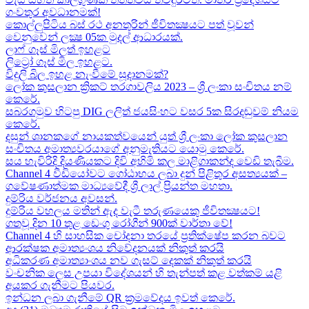
ගංවතුර අවධානමක්!
කොල්ලුපිටිය බස් රථ අනතුරින් ජීවිතක්‍ෂයට පත් වූවන්
වෙනුවෙන් ලක්‍ෂ 05ක​ මුදල් ආධාරයක්​.
ලාෆ් ගෑස් මිලත් ඉහළට​
ලිට්‍රෝ ගෑස් මිල​ ඉහළට​.
විදුලි බිල ඉහළ නැංවීමේ සූදානමක්?
ලෝක කුසලාන ක්‍රිකට් තරගාවලිය 2023 – ශ්‍රී ලංකා සංචිතය නම්
කෙරේ​.
සබරගමුව හිටපු DIG ලලිත් ජයසිංහට වසර 5ක සිරදඬුවම් නියම
කෙරේ.
දසුන් ශානකගේ නායකත්වයෙන් යුත් ශ්‍රී ලංකා ලෝක කුසලාන
සංචිතය අමාත්‍යවරයාගේ අනුමැතියට​ යොමු කෙරේ.
සය හැවිරිදි දියණියකට දිවි අහිමි කල මාළිගාකන්ද වෙඩි තැබීම​.
Channel 4 වීඩියෝවට ගෝඨාභය ලබා දුන් පිළිතුර අසත්‍යයක් –
ගවේෂණාත්මක මාධ්‍යවේදී ශ්‍රී ලාල් ප්‍රියන්ත මහතා.
දුම්රිය වර්ජනය අවසන්.
දුම්රිය වහලය මතින් ඇද​ වැටී තරුණයෙකු ජීවිතක්‍ෂයට​!
ගතවූ දින 10 තුළ ඩෙංගු රෝගීන් 900ක් වාර්තා වේ!
Channel 4 හි සාහසික චෝදනා තරයේ ප්‍රතික්ෂේප කරන බවට
ආරක්ෂක අමාත්‍යංශය නිවේදනයක් නිකුත් කරයි
අධිකරණ අමාත්‍යාංශය නව ගැසට් දෙකක් නිකුත් කරයි
වංචනික ලෙස උපයා විදේශයන් හි තැන්පත් කළ​ වත්කම් යළි
අයකර ගැනීමට පියවර​.
ඉන්ධන ලබා ගැනීමේ QR ක්‍රමවේදය ඉවත් කෙරේ.