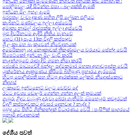
ඉන්ධන නෞකා පැමිණෙන නිශ්චිත දිනයක් කිව නොහැකි :
පෝලිම්වල රැඳී සිටින්න එපා – බලශක්ති ඇමති
ඉන්ධන මිල ඉහළ දැමේ
බරපතළ වංචා දූෂණ සහිත ලිපි ලේඛන එලියට
කැබිනට් මණ්ඩලය ඉල්ලා අස්වෙයි
අමාත්‍ය නාමල් රාජපක්ෂ ඉල්ලා අස්වෙයි
මුළු දිවයිනටම ඇඳිරි නීතිය පැනවේ
හෙට (31) පැය 13ක විදුලි කප්පාදුව
ශ්‍රී ලංකා මහ බැංකුවෙන් නිවේදනයක්
අමෙරිකානු යුද නෞකාවක් ත්‍රිකුණාමලය වරයාට සේන්දු වෙයි
සිපෙට්කෝ ඉන්ධන මිල වැඩි කරයි
නැදුන්ගමුවේ රාජා දිවි ගමන නිමා කරයි
ජ්‍යෙෂ්ඨ මාධ්‍යවේදි බන්දුල පද්මකුමාර මහතා අභාවප්‍රාප්ත වෙයි
යුක්රේනය ආක්‍රමණය කිරීමේ බිහිසුණු ප්‍රහාරය ඇරඹෙයි
හිටපු පොලිස්පති සහ හිටපු ආරක්ෂක ලේකම් නිදොස්කොට
නිදහස්
ලංකාවේ ඉන්ටනෙට් වලට වෙච්ච දේ
රටට අවශ්‍ය ඩොලර් ගෙන්න ගන්න අලුත් ක්‍රමයක්
ගැඹුරු ළිදට වැටුණු දරුවා බේරා ගැනීමේ මෙහෙයුම් තවදුරටත්
විදුලි කප්පාදුවකට අවසර දෙනවාද ? නැද්ද ?
මුහුද යට පිහිටි ගිනිකන්දක් විධාරණය වෙයි : පැසිෆික් සාගරයේ
සුනාමි අවදානමක්
දේශීය පුවත්