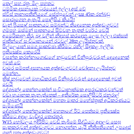
තෙල් සහ රත්‍රං මිල පහතට
ධම්මික දසනායක ධූරයෙන් ඉල්ලා අස් වේ
ස්විස් තානාපතිනියගේ සේප්පුවෙන් ලක්‍ෂ 45ක රන්බඩු
සොරාගෙන ඇතැයි පොලීසිය කියයි!
ඩෑන් ප්‍රියසාද් ඝාතනයට සම්බන්ධ තිදෙනෙකු අත්අඩංගුවට​!
ගම්පහ ඔස්මන් ඝාතනයේ සිව්වන තැතත් ව්‍යර්ථ වෙයි
අමෙරිකානු තීරු බදු වලින් නිදහස් කරදෙන ලෙස ඉල්ලා එක්සත්
ජාතීන්ගේ සංවිධානයෙන් රටවල් 28ක ලැයිස්තුවක්.
පිල්ලෙයාන් සමග සාකච්ඡා කිරීමට රනිල් සිදුකළ ඉල්ලීම
ප්‍රතික්‍ෂේප කෙරෙයි
වසන්ත කරන්නාගොඩගේ නඩුවෙන් විනිසුරුවරුන් දෙදෙනෙක්
ඉවත් වේ
චාමර සම්පත් දසනායක අත්අඩංගුවට​! චෝදනා ලැයිස්තුව
මෙන්න​..
ක්‍රිෂ් නඩුවෙන් මහාධිකරණ විනිසුරුවරුන් දෙදෙනෙක් ඉවත්
වෙයි
දේශබන්දු තෙන්නකෝන් සංවිධානාත්මක අපරාධකරුවන්ටත්
වඩා භයානක තැනැත්තෙක් – අතිරේක සොලිසිටර් ජනරාල්
දේශබන්දු තෙන්නකෝන් මහතා මාතර මහේස්ත්‍රාත් අධිකරණයට
පැමිණෙයි
දේශබන්දු තෙන්නකෝන් මහතාගේ රිට් පෙත්සම ප්‍රතික්‍ෂේප
කිරීමට අදාළ වැඩිදුර තොරතුරු
W15 හෝටලය ඉදිරිපිට වෙඩි තැබීමේ සිද්ධියට අදාලව​ සෙසු
සැකකරුවන් අත්අඩංගුවට නොගන්න යැයි නීතිපතිගෙන් උපදෙස්
ශාන් පුතා අත්අඩංගුවට!