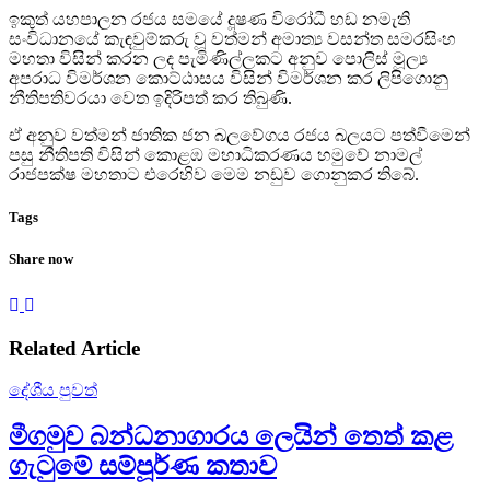
ඉකුත් යහපාලන රජය සමයේ දූෂණ විරෝධී හඩ නමැති
සංවිධානයේ කැඳවුම්කරු වූ වත්මන් අමාත්‍ය වසන්ත සමරසිංහ
මහතා විසින් කරන ලද පැමිණිල්ලකට අනුව පොලිස් මූල්‍ය
අපරාධ විමර්ශන කොට්ඨාසය විසින් විමර්ශන කර ලිපිගොනු
නීතිපතිවරයා වෙත ඉදිරිපත් කර තිබුණි.
ඒ අනුව වත්මන් ජාතික ජන බලවේගය රජය බලයට පත්වීමෙන්
පසු නීතිපති විසින් කොළඹ මහාධිකරණය හමුවේ නාමල්
රාජපක්ෂ මහතාට එරෙහිව මෙම නඩුව ගොනුකර තිබේ.
Tags
Share now
Related Article
දේශීය පුවත්
මීගමුව බන්ධනාගාරය ලෙයින් තෙත් කළ
ගැටුමේ සම්පූර්ණ කතාව