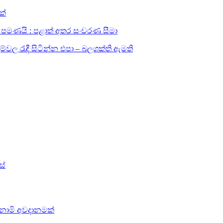
ක්
සඳහා පමණයි : පළාත් අතර සංචරණ සීමා
ල රැඳී සිටින්න එපා – බලශක්ති ඇමති
ස්
සුනාමි අවදානමක්