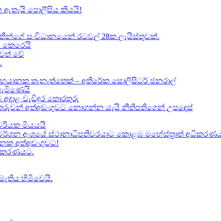
 ඇතැයි පොලීසිය කියයි!
ාතීන්ගේ සංවිධානයෙන් රටවල් 28ක ලැයිස්තුවක්.
ේප කෙරෙයි
වත් වේ
.
භයානක තැනැත්තෙක් – අතිරේක සොලිසිටර් ජනරාල්
පැමිණෙයි
 අදාළ වැඩිදුර තොරතුරු
කකරුවන් අත්අඩංගුවට නොගන්න යැයි නීතිපතිගෙන් උපදෙස්
‍යවරියක මියයයි
මර්ශන අංශයේ ස්ථානාධිපතිවරයාට කොළඹ මහේස්ත්‍රාත් අධිකරණය 
කු අත්අඩංගුවට​!
ධිකරණයට​.
මැතිය හිමිවෙයි.