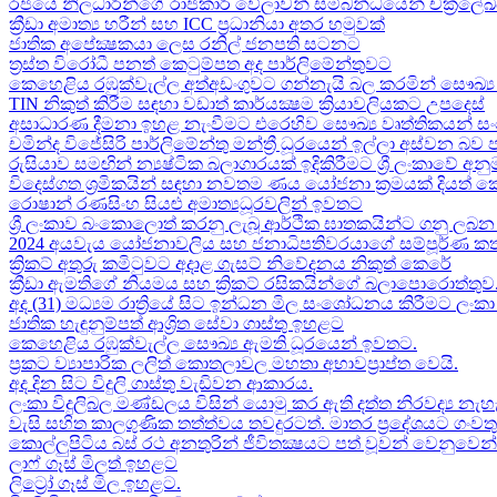
රජයේ නිලධාරීන්ගේ රාජකාරි වේලාවන් සම්බන්ධයෙන් චක්‍රලේ
ක්‍රීඩා අමාත්‍ය හරීන් සහ​ ICC ප්‍රධානියා අතර හමුවක්
ජාතික අපේක්‍ෂකයා ලෙස රනිල් ජනපති සටනට​
ත්‍රස්ත විරෝධී පනත් කෙටුම්පත අද පාර්ලිමේන්තුවට​
කෙහෙළිය රඹුක්වැල්ල අත්අඩංගුවට ගන්නැයි බල කරමින් සෞඛ්‍ය 
TIN නිකුත් කිරීම සඳහා වඩාත් කාර්යක්‍ෂම ක්‍රියාවලියකට උපදෙස්
අසාධාරණ දීමනා ඉහළ නැංවීමට එරෙහිව සෞඛ්‍ය වෘත්තිකයන් සං
චමින්ද විජේසිරි පාර්ලිමේන්තු මන්ත්‍රී ධූරයෙන් ඉල්ලා අස්වන බව
රුසියාව සමඟින් න්‍යෂ්ටික බලාගාරයක් ඉදිකිරීමට ශ්‍රී ලංකාවේ අනු
විදෙස්ගත ශ්‍රමිකයින් සඳහා නවතම ණය යෝජනා ක්‍රමයක් දියත් 
රොෂාන් රණසිංහ සියළු අමාත්‍යධූරවලින් ඉවතට​
ශ්‍රී ලංකාව බංකොලොත් කරනු ලැබූ ආර්ථික ඝාතකයින්ට ගනු ලබන 
2024 අයවැය යෝජනාවලිය​ සහ ජනාධිපතිවරයාගේ සම්පූර්ණ කත
ක්‍රිකට් අතුරු කමිටුවට අදාළ ගැසට් නිවේදනය නිකුත් කෙරේ
ක්‍රීඩා ඇමතිගේ නියමය​ සහ ක්‍රිකට් රසිකයින්ගේ බලාපොරොත්තුව
අද (31) මධ්‍යම රාත්‍රියේ සිට ඉන්ධන මිල සංශෝධනය කිරීමට ලං
ජාතික හැඳුනුම්පත් ආශ්‍රිත සේවා ගාස්තු ඉහළට
කෙහෙළිය රඹුක්වැල්ල සෞඛ්‍ය ඇමති ධූරයෙන් ඉවතට​.
ප්‍රකට ව්‍යාපාරික ලලිත් කොතලාවල මහතා අභාවප්‍රාප්ත වෙයි.
අද දින​ සිට විදුලි ගාස්තු වැඩිවන ආකාරය​.
ලංකා විදුලිබල මණ්ඩලය විසින් යොමු කර ඇති දත්ත නිරවද්‍ය නැ
වැසි සහිත කාලගුණික තත්ත්වය තවදුරටත්. මාතර ප්‍රදේශයට ගංව
කොල්ලුපිටිය බස් රථ අනතුරින් ජීවිතක්‍ෂයට පත් වූවන් වෙනුවෙන් ල
ලාෆ් ගෑස් මිලත් ඉහළට​
ලිට්‍රෝ ගෑස් මිල​ ඉහළට​.