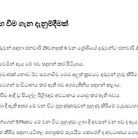
 වීම ගැන දැනුම්දීමක්
දරුවන් සඳහා ජනවාරි 29වනදාත් 6 වන ශ්‍රේණියේ දරුවන්ට ජනවා
ක්වෙමින් ඇය මේ බව සඳහන් කර සිටියාය.
 දීම පමණක් නොව ඊට සමගාමීව මෙම අලුත් ක්‍රමයට දරුවන් හුරු ක
වැඩසටහන් සංවිධානය කර ඇති බව අගමැතිනිය සඳහන් කළාය.
කිරීම ආදී වූ සියල්ල පිළිබඳව අවධානය යොමු කර ඇති බවය.
ා දී ඇති අතර මේ වන විට පුහුණුකරුවන් පුහුණු කිරීමේ වැඩසටහන් 7
ෙන් 93%කට මේ වන විට පුහුණුව ලබා දී අවසන් වන බව ද ඇය මෙ
 කිරීම සඳහා යටිතල පහසුකම් සැපයීම කෙරෙහි ද අවධාණය යොමු කර 