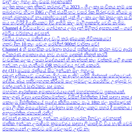
විදුලි බිල ඉහළ නැංවීමේ සූදානමක්?
ලෝක කුසලාන ක්‍රිකට් තරගාවලිය 2023 – ශ්‍රී ලංකා සංචිතය නම් කෙ
සබරගමුව හිටපු DIG ලලිත් ජයසිංහට වසර 5ක සිරදඬුවම් නියම 
දසුන් ශානකගේ නායකත්වයෙන් යුත් ශ්‍රී ලංකා ලෝක කුසලාන සං
සය හැවිරිදි දියණියකට දිවි අහිමි කල මාළිගාකන්ද වෙඩි තැබීම​.
Channel 4 වීඩියෝවට ගෝඨාභය ලබා දුන් පිළිතුර අසත්‍යයක් – ගවේෂණා
දුම්රිය වර්ජනය අවසන්.
දුම්රිය වහලය මතින් ඇද​ වැටී තරුණයෙකු ජීවිතක්‍ෂයට​!
ගතවූ දින 10 තුළ ඩෙංගු රෝගීන් 900ක් වාර්තා වේ!
Channel 4 හි සාහසික චෝදනා තරයේ ප්‍රතික්ෂේප කරන බවට ආරක
අධිකරණ අමාත්‍යාංශය නව ගැසට් දෙකක් නිකුත් කරයි
වංචනික ලෙස උපයා විදේශයන් හි තැන්පත් කළ​ වත්කම් යළි අයක
ඉන්ධන ලබා ගැනීමේ QR ක්‍රමවේදය ඉවත් කෙරේ.
අද (31) මධ්‍යම රාත්‍රියේ සිට ඉන්ධන මිල ඉහළට
දකුණු අප්‍රිකාවේ ගොඩනැගිල්ලක ඇතිවූ හදිසි ගින්නක් හේතුවෙන් 
දේශීය​ ණය ප්‍රතිව්‍යුහගත කිරීමේ සැලසුම්වලට එරෙහිව උණුසුම
චන්ද්‍රයාන්-3 සාර්ථකව සඳ මතට​
මහජන ආරක්ෂක අමාත්‍යවරයාගෙන් මහජනතාවට ප්‍රකාශයක්.
කාලගුණ විද්‍යා දෙපාර්තමේන්තුව විසින් දිස්ත්‍රික්ක 12ක් සඳහා ත
කොළඹ දිස්ත්‍රික්කයේ ප්‍රදේශ කිහිපයකට පැය 18ක ජල කප්පාදුවක්
ළමා ලිංගික අපයෝජන චෝදනා මත පුද්ගලයකුට පහර දී ඝාතනය කළ
අනුප්‍රාප්තික ජනපති රනිල්
අවසන් අංකය අනුව ඉන්ධන බෙදා හැරෙන දිනවල වෙනසක්
ජාතික ඉන්ධන ලබාදීමේ ක්‍රමවේදය සඳහා ලියාපදිංචි විය හැකි වෙබ
ජපානයෙන් ලංකාවට මේ වෙලාවේ උදව් නෑ