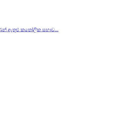
ිපාණන් ඇතුළු කතෝලික සභාව...