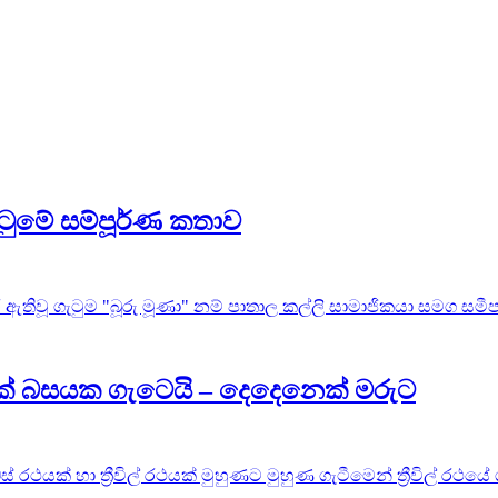
ටුමේ සම්පූර්ණ කතාව
ඇතිවූ ගැටුම "බූරු මූණා" නම් පාතාල කල්ලි සාමාජිකයා සමග සමීප ස
ථයක් බසයක ගැටෙයි – දෙදෙනෙක් මරුට
 රථයක් හා ත්‍රීවිල් රථයක් මුහුණට මුහුණ ගැටීමෙන් ත්‍රීවිල් රථයේ