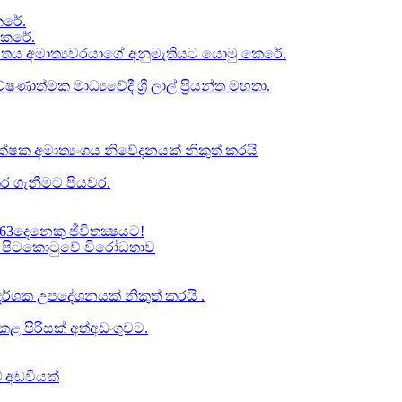
රේ​.
කෙරේ.
චිතය අමාත්‍යවරයාගේ අනුමැතියට​ යොමු කෙරේ.
ත්මක මාධ්‍යවේදී ශ්‍රී ලාල් ප්‍රියන්ත මහතා.
්ෂක අමාත්‍යංශය නිවේදනයක් නිකුත් කරයි
ර ගැනීමට පියවර​.
63දෙනෙකු ජීවිතක්‍ෂයට​!
් වූ පිටකොටුවේ විරෝධතාව
ාප දර්ශක උපදේශනයක් නිකුත් කරයි .
 පිරිසක් අත්අඩංගුවට.
් අඩවියක්