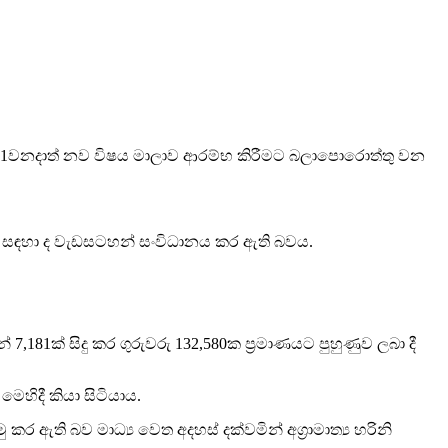
රි 21වනදාත් නව විෂය මාලාව ආරම්භ කිරීමට බලාපොරොත්තු වන
ිරීම සඳහා ද වැඩසටහන් සංවිධානය කර ඇති බවය.
,181ක් සිදු කර ගුරුවරු 132,580ක ප්‍රමාණයට පුහුණුව ලබා දී
හිදී කියා සිටියාය.
ඇති බව මාධ්‍ය වෙත අදහස් දක්වමින් අග්‍රාමාත්‍ය හරිනි