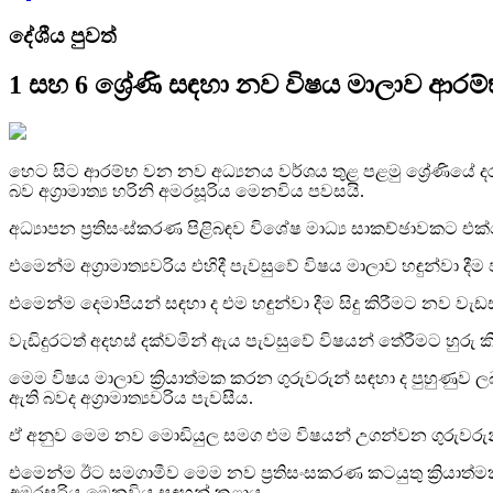
දේශීය පුවත්
1 සහ 6 ශ්‍රේණි සඳහා නව විෂය මාලාව ආරම්භ
හෙට සිට ආරම්භ වන නව අධ්‍යනය වර්ශය තුළ පළමු ශ්‍රේණියේ 
බව අග්‍රාමාත්‍ය හරිනි අමරසූරිය මෙනවිය පවසයි.
අධ්‍යාපන ප්‍රතිසංස්කරණ පිළිබඳව විශේෂ මාධ්‍ය සාකච්ඡාවකට එ
එමෙන්ම අග්‍රාමාත්‍යවරිය එහිදී පැවසුවේ විෂය මාලාව හඳුන්වා
එමෙන්ම දෙමාපියන් සඳහා ද එම හඳුන්වා දීම සිදු කිරීමට නව 
වැඩිදුරටත් අදහස් දක්වමින් ඇය පැවසුවේ විෂයන් තේරීමට හුරු 
මෙම විෂය මාලාව ක්‍රියාත්මක කරන ගුරුවරුන් සඳහා ද පුහුණුව ලබ
ඇති බවද අග්‍රාමාත්‍යවරිය පැවසීය.
ඒ අනුව මෙම නව මොඩියුල සමග එම විෂයන් උගන්වන ගුරුවරුන්ග
එමෙන්ම ඊට සමගාමීව මෙම නව ප්‍රතිසංසකරණ කටයුතු ක්‍රියාත්මක
අමරසූරිය මෙනවිය සඳහන් කළාය.