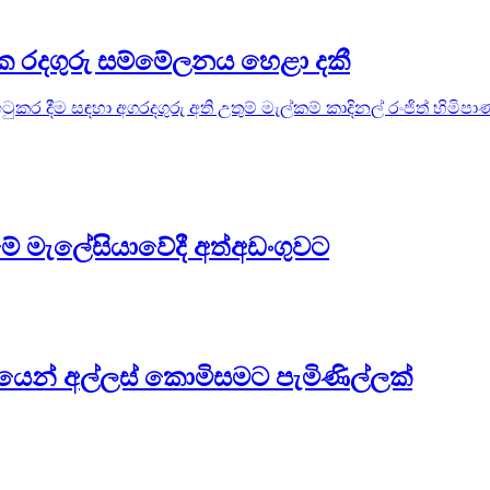
ලික රදගුරු සම්මේලනය හෙළා දකී
 ඉටුකර දීම සඳහා අගරදගුරු අති උතුම් මැල්කම් කාදිනල් රංජිත් හිම
 මැලේසියාවේදී අත්අඩංගුවට
ෙන් අල්ලස් කොමිසමට පැමිණිල්ලක්