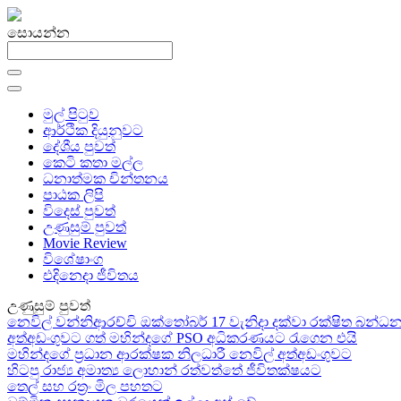
සොයන්න
මුල් පිටුව
ආර්ථික දියුනුවට
දේශීය පුවත්
කෙටි කතා මල්ල
ධනාත්මක චින්තනය
පාඨක ලිපි
විදෙස් පුවත්
උණුසුම් පුවත්
Movie Review
විශේෂාංග
එදිනෙදා ජීවිතය
උණුසුම් පුවත්
නෙවිල් වන්නිආරච්චි ඔක්තෝබර් 17 වැනිදා දක්වා රක්ෂිත බන
අත්අඩංගුවට ගත් මහින්දගේ PSO අධිකරණයට රැගෙන එයි
මහින්දගේ ප්‍රධාන ආරක්ෂක නිලධාරී නෙවිල් අත්අඩංගුවට
හිටපු රාජ්‍ය අමාත්‍ය ලොහාන් රත්වත්තේ ජීවිතක්ෂයට
තෙල් සහ රත්‍රං මිල පහතට