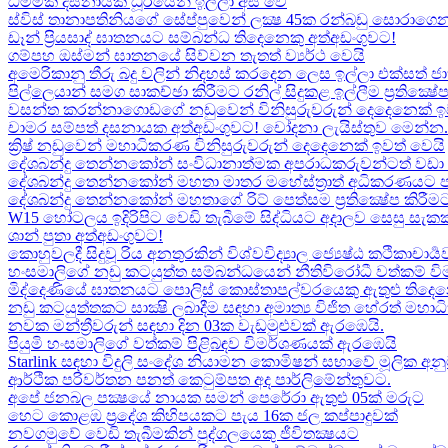
ධම්මික දසනායක ධූරයෙන් ඉල්ලා අස් වේ
ස්විස් තානාපතිනියගේ සේප්පුවෙන් ලක්‍ෂ 45ක රන්බඩු සොරාගෙන
ඩෑන් ප්‍රියසාද් ඝාතනයට සම්බන්ධ තිදෙනෙකු අත්අඩංගුවට​!
ගම්පහ ඔස්මන් ඝාතනයේ සිව්වන තැතත් ව්‍යර්ථ වෙයි
අමෙරිකානු තීරු බදු වලින් නිදහස් කරදෙන ලෙස ඉල්ලා එක්සත් ජ
පිල්ලෙයාන් සමග සාකච්ඡා කිරීමට රනිල් සිදුකළ ඉල්ලීම ප්‍රතික්‍ෂ
වසන්ත කරන්නාගොඩගේ නඩුවෙන් විනිසුරුවරුන් දෙදෙනෙක් ඉ
චාමර සම්පත් දසනායක අත්අඩංගුවට​! චෝදනා ලැයිස්තුව මෙන්න​.
ක්‍රිෂ් නඩුවෙන් මහාධිකරණ විනිසුරුවරුන් දෙදෙනෙක් ඉවත් වෙයි
දේශබන්දු තෙන්නකෝන් සංවිධානාත්මක අපරාධකරුවන්ටත් වඩා 
දේශබන්දු තෙන්නකෝන් මහතා මාතර මහේස්ත්‍රාත් අධිකරණයට 
දේශබන්දු තෙන්නකෝන් මහතාගේ රිට් පෙත්සම ප්‍රතික්‍ෂේප කිරීමට
W15 හෝටලය ඉදිරිපිට වෙඩි තැබීමේ සිද්ධියට අදාලව​ සෙසු සැ
ශාන් පුතා අත්අඩංගුවට!
කොහුවලදී සිදුවූ රිය අනතුරකින් විශ්වවිද්‍යාල ජ්‍යෙෂ්ඨ කථිකාචාර්
හංසමාලිගේ නඩු කටයුත්ත සම්බන්ධයෙන් නීතිවිරෝධී වත්කම් වි
මිද්දෙණියේ ඝාතනයට පොලිස් කොස්තාපල්වරයෙකු ඇතුළු තිදෙනෙ
නඩු කටයුත්තකට සාක්‍ෂි ලබාදීම සඳහා අමාත්‍ය විජිත හේරත් මහා
නවක මන්ත්‍රීවරුන් සඳහා දින 03ක වැඩමුළුවක් ඇරඹෙයි.
පියුමි හංසමාලිගේ වත්කම් පිළිබඳව විමර්ශණයක් ඇරඹෙයි
Starlink සඳහා විදුලි සංදේශ නියාමන කොමිෂන් සභාවේ මූලික අනු
ආර්ථික පරිවර්තන පනත් කෙටුම්පත අද පාර්ලිමේන්තුවට.
අපේ ජනබල පක්‍ෂයේ නායක සමන් පෙරේරා ඇතුළු 05ක් මරුට​
හෙට කොළඹ ප්‍රදේශ කිහිපයකට පැය 16ක ජල කප්පාදුවක්
නවගමුවේ වෙඩි තැබීමකින් පුද්ගලයෙකු ජීවිතක්‍ෂයට​