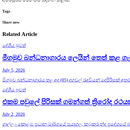
Tags
Share now
Related Article
දේශීය පුවත්
මීගමුව බන්ධනාගාරය ලෙයින් තෙත් කළ ගැ
July 5, 2026
මීගමුව බන්ධනාගාරය තුළ අද (05) දහවල් රැඳවියන් දෙපිරිසක් අතර 
දේශීය පුවත්
එකම පවුලේ පිරිසක් ගමන්ගත් ත්‍රිරෝද ර
July 2, 2026
ගාල්ල - කොළඹ ප්‍රධාන මාර්ගයේ පයාගල, කටුකුරුන්ද ප්‍රදේශයේ බස්