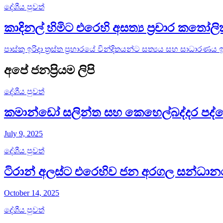
දේශීය පුවත්
කාදිනල් හිමිට එරෙහි අසත්‍ය ප්‍රචාර කතෝ
පාස්කු ඉරිදා ත්‍රස්ත ප්‍රහාරයේ වින්දිතයන්ට සත්‍යය සහ සාධාරණය
අපේ ජනප්‍රියම ලිපි
දේශීය පුවත්
කමාන්ඩෝ සලින්ත සහ කෙහෙල්බද්දර පද්මේ
July 9, 2025
දේශීය පුවත්
ටිරාන් අලස්ට එරෙහිව ජන අරගල සන්ධානය
October 14, 2025
දේශීය පුවත්