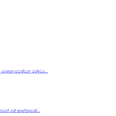
බඳතා පවත්වන මත්ද්‍රව්‍ය...
 ගමන් ගත් කාන්තාවක්...