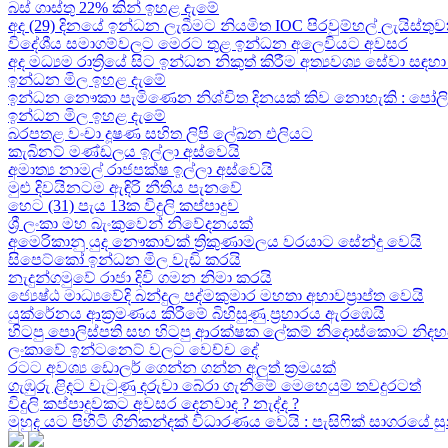
බස් ගාස්තු 22% කින් ඉහළ දැමේ
අද (29) දිනයේ ඉන්ධන ලැබීමට නියමිත IOC පිරවුම්හල් ලැයිස්තුව
විදේශීය සමාගම්වලට මෙරට තුළ ඉන්ධන අලෙවියට අවසර
අද මධ්‍යම රාත්‍රියේ සිට ඉන්ධන නිකුත් කිරීම අත්‍යවශ්‍ය සේවා 
ඉන්ධන මිල ඉහළ දැමේ
ඉන්ධන නෞකා පැමිණෙන නිශ්චිත දිනයක් කිව නොහැකි : පෝලිම්ව
ඉන්ධන මිල ඉහළ දැමේ
බරපතළ වංචා දූෂණ සහිත ලිපි ලේඛන එලියට
කැබිනට් මණ්ඩලය ඉල්ලා අස්වෙයි
අමාත්‍ය නාමල් රාජපක්ෂ ඉල්ලා අස්වෙයි
මුළු දිවයිනටම ඇඳිරි නීතිය පැනවේ
හෙට (31) පැය 13ක විදුලි කප්පාදුව
ශ්‍රී ලංකා මහ බැංකුවෙන් නිවේදනයක්
අමෙරිකානු යුද නෞකාවක් ත්‍රිකුණාමලය වරයාට සේන්දු වෙයි
සිපෙට්කෝ ඉන්ධන මිල වැඩි කරයි
නැදුන්ගමුවේ රාජා දිවි ගමන නිමා කරයි
ජ්‍යෙෂ්ඨ මාධ්‍යවේදි බන්දුල පද්මකුමාර මහතා අභාවප්‍රාප්ත වෙයි
යුක්රේනය ආක්‍රමණය කිරීමේ බිහිසුණු ප්‍රහාරය ඇරඹෙයි
හිටපු පොලිස්පති සහ හිටපු ආරක්ෂක ලේකම් නිදොස්කොට නිදහ
ලංකාවේ ඉන්ටනෙට් වලට වෙච්ච දේ
රටට අවශ්‍ය ඩොලර් ගෙන්න ගන්න අලුත් ක්‍රමයක්
ගැඹුරු ළිදට වැටුණු දරුවා බේරා ගැනීමේ මෙහෙයුම් තවදුරටත්
විදුලි කප්පාදුවකට අවසර දෙනවාද ? නැද්ද ?
මුහුද යට පිහිටි ගිනිකන්දක් විධාරණය වෙයි : පැසිෆික් සාගරයේ 