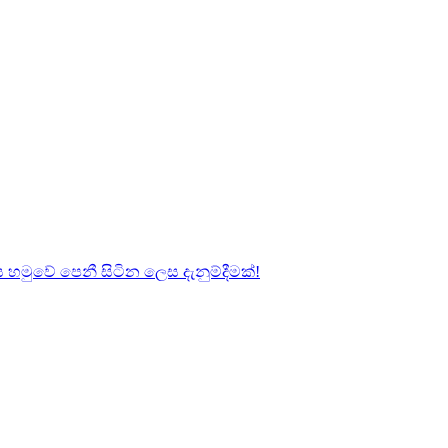
හමුවේ පෙනී සිටින ලෙස දැනුම්දීමක්!