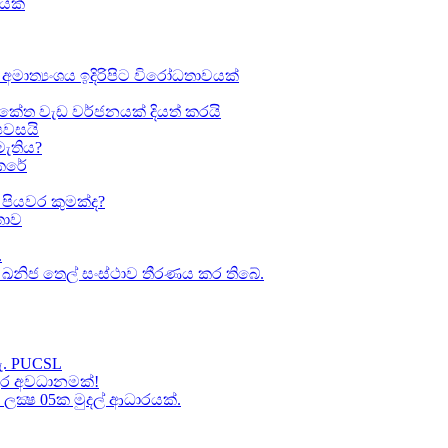
ඛයක්
අමාත්‍යංශය ඉදිරිපිට විරෝධතාවයක්
කේත වැඩ වර්ජනයක් දියත් කරයි
 පවසයි
මැතිය?
කෙරේ
පියවර කුමක්ද​?
ාව​
.
කා ඛනිජ තෙල් සංස්ථාව තීරණය කර තිබේ.
හැ. PUCSL
තුර අවධානමක්!
ක්‍ෂ 05ක​ මුදල් ආධාරයක්​.