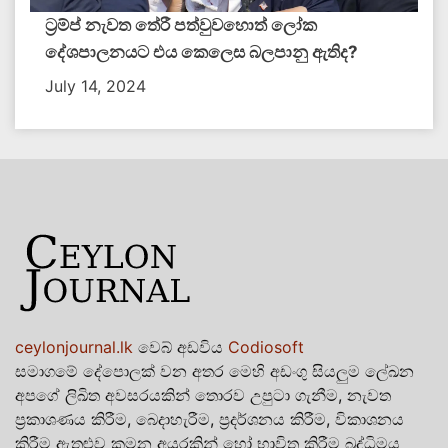
ට්‍රම්ප් නැවත තේරී පත්වුවහොත් ලෝක
දේශපාලනයට එය කෙලෙස බලපානු ඇතිද​?
July 14, 2024
ceylonjournal.lk
වෙබ් අඩවිය
Codiosoft
සමාගමේ දේපොලක් වන අතර මෙහි අඩංගු සියලුම ලේඛන
අපගේ ලිඛිත අවසරයකින් තොරව උපුටා ගැනීම, නැවත
ප්‍රකාශණය කිරීම, බෙදාහැරීම, ප්‍රදර්ශනය කිරීම, විකාශනය
කිරීම ඇතුළුව කුමන අයුරකින් හෝ භාවිත කිරීම බුද්ධිමය