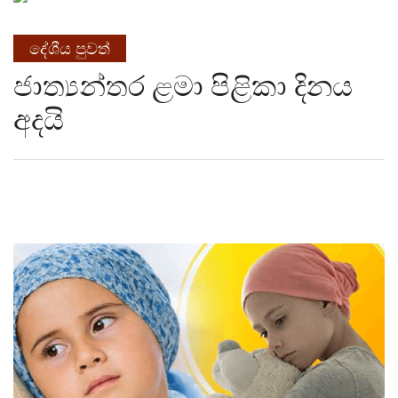
දේශීය පුවත්
ජාත්‍යන්තර ළමා පිළිකා දිනය
අදයි