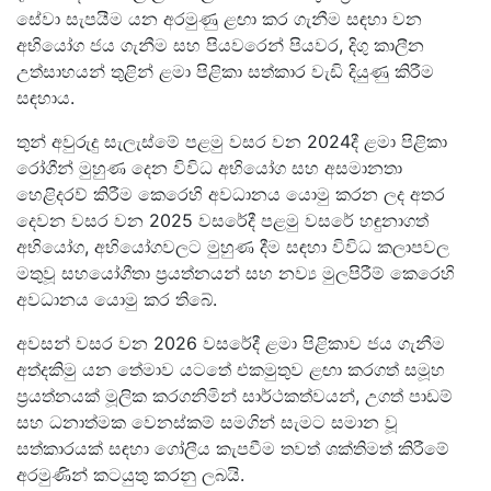
සේවා සැපයීම යන අරමුණු ළඟා කර ගැනීම සඳහා වන
අභියෝග ජය ගැනීම සහ පියවරෙන් පියවර, දිගු කාලීන
උත්සාහයන් තුළින් ළමා පිළිකා සත්කාර වැඩි දියුණු කිරීම
සඳහාය.
තුන් අවුරුදු සැලැස්මේ පළමු වසර වන 2024දී ළමා පිළිකා
රෝගීන් මුහුණ දෙන විවිධ අභියෝග සහ අසමානතා
හෙළිදරව් කිරීම කෙරෙහි අවධානය යොමු කරන ලද අතර
දෙවන වසර වන 2025 වසරේදී පළමු වසරේ හඳුනාගත්
අභියෝග, අභියෝගවලට මුහුණ දීම සඳහා විවිධ කලාපවල
මතුවූ සහයෝගීතා ප්‍රයත්නයන් සහ නව්‍ය මුලපිරීම් කෙරෙහි
අවධානය යොමු කර තිබේ.
අවසන් වසර වන 2026 වසරේදී ළමා පිළිකාව ජය ගැනීම
අත්දකිමු යන තේමාව යටතේ එකමුතුව ළඟා කරගත් සමූහ
ප්‍රයත්නයක් මූලික කරගනිමින් සාර්ථකත්වයන්, උගත් පාඩම්
සහ ධනාත්මක වෙනස්කම් සමගින් සැමට සමාන වූ
සත්කාරයක් සඳහා ගෝලීය කැපවීම තවත් ශක්තිමත් කිරීමේ
අරමුණින් කටයුතු කරනු ලබයි.