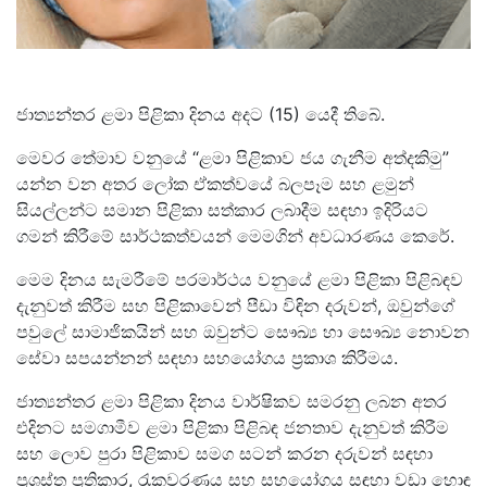
ජාත්‍යන්තර ළමා පිළිකා දිනය අදට (15) යෙදී තිබේ.
මෙවර තේමාව වනුයේ “ළමා පිළිකාව ජය ගැනීම අත්දකිමු”
යන්න වන අතර ලෝක ඒකත්වයේ බලපෑම සහ ළමුන්
සියල්ලන්ට සමාන පිළිකා සත්කාර ලබාදීම සඳහා ඉදිරියට
ගමන් කිරීමේ සාර්ථකත්වයන් මෙමගින් අවධාරණය කෙරේ.
මෙම දිනය සැමරීමේ පරමාර්ථය වනුයේ ළමා පිළිකා පිළිබඳව
දැනුවත් කිරීම සහ පිළිකාවෙන් පීඩා විඳින දරුවන්, ඔවුන්ගේ
පවුලේ සාමාජිකයින් සහ ඔවුන්ට සෞඛ්‍ය හා සෞඛ්‍ය නොවන
සේවා සපයන්නන් සඳහා සහයෝගය ප්‍රකාශ කිරීමය.
ජාත්‍යන්තර ළමා පිළිකා දිනය වාර්ෂිකව සමරනු ලබන අතර
එදිනට සමගාමීව ළමා පිළිකා පිළිබඳ ජනතාව දැනුවත් කිරීම
සහ ලොව පුරා පිළිකාව සමග සටන් කරන දරුවන් සඳහා
ප්‍රශස්ත ප්‍රතිකාර, රැකවරණය සහ සහයෝගය සඳහා වඩා හොඳ