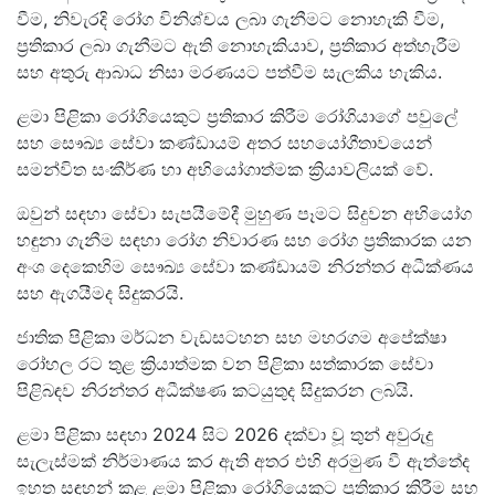
වීම, නිවැරදි රෝග විනිශ්චය ලබා ගැනීමට නොහැකි වීම,
ප්‍රතිකාර ලබා ගැනීමට ඇති නොහැකියාව, ප්‍රතිකාර අත්හැරීම
සහ අතුරු ආබාධ නිසා මරණයට පත්වීම සැලකිය හැකිය.
ළමා පිළිකා රෝගියෙකුට ප්‍රතිකාර කිරීම රෝගියාගේ පවුලේ
සහ සෞඛ්‍ය සේවා කණ්ඩායම් අතර සහයෝගීතාවයෙන්
සමන්විත සංකීර්ණ හා අභියෝගාත්මක ක්‍රියාවලියක් වේ.
ඔවුන් සඳහා සේවා සැපයීමේදී මුහුණ පෑමට සිදුවන අභියෝග
හඳුනා ගැනීම සඳහා රෝග නිවාරණ සහ රෝග ප්‍රතිකාරක යන
අංශ දෙකෙහිම සෞඛ්‍ය සේවා කණ්ඩායම් නිරන්තර අධීක්ණය
සහ ඇගයීමද සිදුකරයි.
ජාතික පිළිකා මර්ධන වැඩසටහන සහ මහරගම අපේක්ෂා
රෝහල රට තුළ ක්‍රියාත්මක වන පිළිකා සත්කාරක සේවා
පිළිබඳව නිරන්තර අධීක්ෂණ කටයුතුද සිදුකරන ලබයි.
ළමා පිළිකා සඳහා 2024 සිට 2026 දක්වා වූ තුන් අවුරුදු
සැලැස්මක් නිර්මාණය කර ඇති අතර එහි අරමුණ වී ඇත්තේද
ඉහත සඳහන් කළ ළමා පිළිකා රෝගියෙකුට ප්‍රතිකාර කිරීම සහ