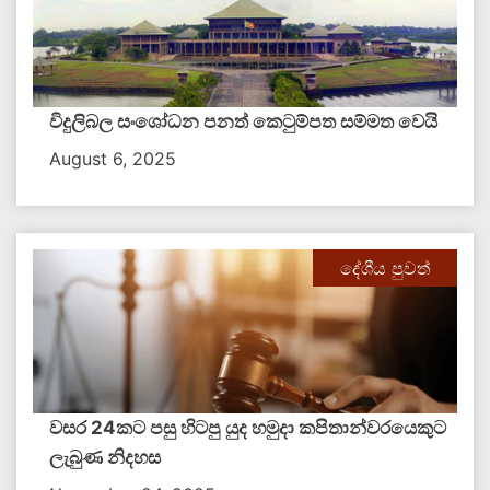
විදුලිබල සංශෝධන පනත් කෙටුම්පත සම්මත වෙයි
August 6, 2025
දේශීය පුවත්
වසර 24කට පසු හිටපු යුද හමුදා කපිතාන්වරයෙකුට
ලැබුණ නිදහස