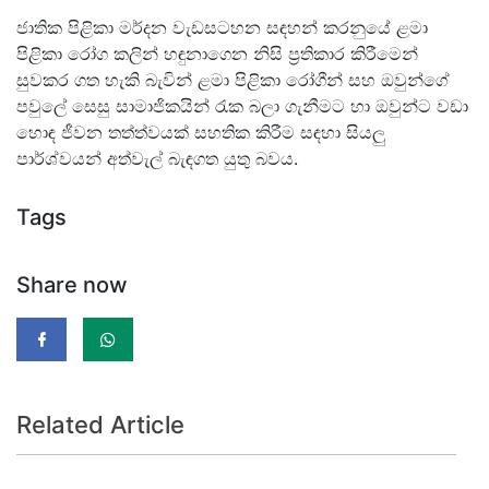
ජාතික පිළිකා මර්දන වැඩසටහන සඳහන් කරනුයේ ළමා
පිළිකා රෝග කලින් හඳුනාගෙන නිසි ප්‍රතිකාර කිරීමෙන්
සුවකර ගත හැකි බැවින් ළමා පිළිකා රෝගීන් සහ ඔවුන්ගේ
පවුලේ සෙසු සාමාජිකයින් රැක බලා ගැනීමට හා ඔවුන්ට වඩා
හොඳ ජීවන තත්ත්වයක් සහතික කිරීම සඳහා සියලු
පාර්ශ්වයන් අත්වැල් බැඳගත යුතු බවය.
Tags
Share now
Related Article