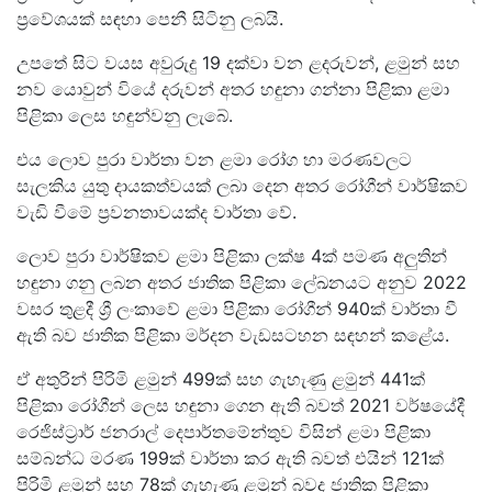
ප්‍රවේශයක් සඳහා පෙනී සිටිනු ලබයි.
උපතේ සිට වයස අවුරුදු 19 දක්වා වන ළදරුවන්, ළමුන් සහ
නව යොවුන් වියේ දරුවන් අතර හඳුනා ගන්නා පිළිකා ළමා
පිළිකා ලෙස හඳුන්වනු ලැබේ.
එය ලොව පුරා වාර්තා වන ළමා රෝග හා මරණවලට
සැලකිය යුතු දායකත්වයක් ලබා දෙන අතර රෝගීන් වාර්ෂිකව
වැඩි වීමේ ප්‍රවනතාවයක්ද වාර්තා වේ.
ලොව පුරා වාර්ෂිකව ළමා පිළිකා ලක්ෂ 4ක් පමණ අලුතින්
හඳුනා ගනු ලබන අතර ජාතික පිළිකා ලේඛනයට අනුව 2022
වසර තුළදී ශ්‍රී ලංකාවේ ළමා පිළිකා රෝගීන් 940ක් වාර්තා වී
ඇති බව ජාතික පිළිකා මර්දන වැඩසටහන සඳහන් කළේය.
ඒ අතුරින් පිරිමි ළමුන් 499ක් සහ ගැහැණු ළමුන් 441ක්
පිළිකා රෝගීන් ලෙස හඳුනා ගෙන ඇති බවත් 2021 වර්ෂයේදී
රෙජිස්ට්‍රාර් ජනරාල් දෙපාර්තමේන්තුව විසින් ළමා පිළිකා
සම්බන්ධ මරණ 199ක් වාර්තා කර ඇති බවත් එයින් 121ක්
පිරිමි ළමුන් සහ 78ක් ගැහැණු ළමුන් බවද ජාතික පිළිකා