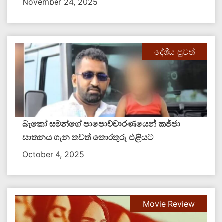
November 24, 2025
දේශීය පුවත්
බැකෝ සමන්ගේ පාපොච්චාරණයෙන් කජ්ජා
ඝාතනය ගැන තවත් තොරතුරු එළියට
October 4, 2025
Movie Review