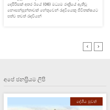
දෙපිරිසක් අතර ඊයේ (06) මධ්‍යම රාත්‍රියේ ඇතිවූ
නොසන්සුන්තාවක් හේතුවෙන් රැඳවියෙකු ජීවිතක්ෂයට
පත්ව තවත් රැඳවියන්
අපේ ජනප්‍රියම ලිපි
දේශීය පුවත්