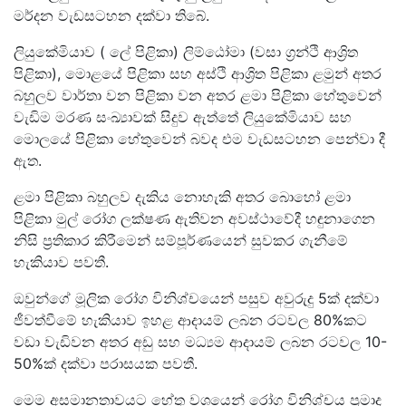
මර්දන වැඩසටහන දක්වා තිබේ.
ලියුකේමියාව ( ලේ පිළිකා) ලිම්ඨෝමා (වසා ග්‍රන්ථි ආශ්‍රිත
පිළිකා), මොළයේ පිළිකා සහ අස්ථි ආශ්‍රිත පිළිකා ළමුන් අතර
බහුලව වාර්තා වන පිළිකා වන අතර ළමා පිළිකා හේතුවෙන්
වැඩිම මරණ සංඛ්‍යාවක් සිදුව ඇත්තේ ලියුකේමියාව සහ
මොලයේ පිළිකා හේතුවෙන් බවද එම වැඩසටහන පෙන්වා දී
ඇත.
ළමා පිළිකා බහුලව දැකිය නොහැකි අතර බොහෝ ළමා
පිළිකා මුල් රෝග ලක්ෂණ ඇතිවන අවස්ථාවේදී හඳුනාගෙන
නිසි ප්‍රතිකාර කිරීමෙන් සම්පූර්ණයෙන් සුවකර ගැනීමේ
හැකියාව පවතී.
ඔවුන්ගේ මූලික රෝග විනිශ්චයෙන් පසුව අවුරුදු 5ක් දක්වා
ජීවත්වීමේ හැකියාව ඉහළ ආදායම් ලබන රටවල 80%කට
වඩා වැඩිවන අතර අඩු සහ මධ්‍යම ආදායම් ලබන රටවල 10-
50%ක් දක්වා පරාසයක පවතී.
මෙම අසමානතාවයට හේතු වශයෙන් රෝග විනිශ්චය ප්‍රමාද