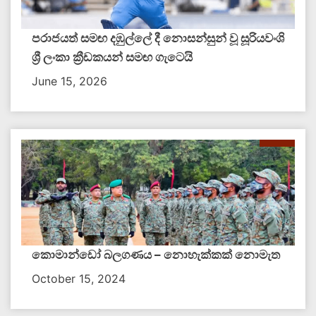
පරාජයත් සමඟ දඹුල්ලේ දී නොසන්සුන් වූ සූරියවංශි
ශ්‍රී ලංකා ක්‍රීඩකයන් සමඟ ගැටෙයි
June 15, 2026
කොමාන්ඩෝ බලගණය – නොහැක්කක් නොමැත​
October 15, 2024