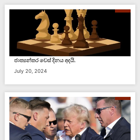
ජාත්‍යන්තර චෙස් දිනය අදයි.
July 20, 2024