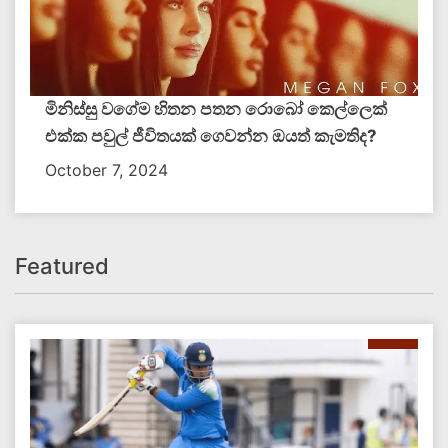
මිනිස්සු වගේම හිතන පතන රොබෝ කෙල්ලෙක්
එක්ක පවුල් ජීවිතයක් ගෙවන්න ඔයත් කැමතිද​?
October 7, 2024
Featured