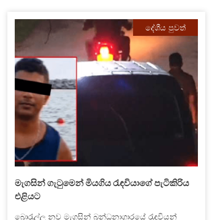
දේශීය පුවත්
මැගසින් ගැටුමෙන් මියගිය රැඳවියාගේ පැටිකිරිය
එළියට
බොරැල්ල නව මැගසින් බන්ධනාගාරයේ රැඳවියන්