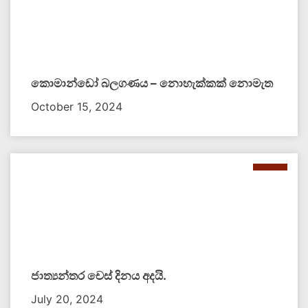
කොමාන්ඩෝ බලගණය – නොහැක්කක් නොමැත​
October 15, 2024
ජාත්‍යන්තර චෙස් දිනය අදයි.
July 20, 2024