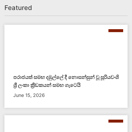
Featured
පරාජයත් සමඟ දඹුල්ලේ දී නොසන්සුන් වූ සූරියවංශි
ශ්‍රී ලංකා ක්‍රීඩකයන් සමඟ ගැටෙයි
June 15, 2026