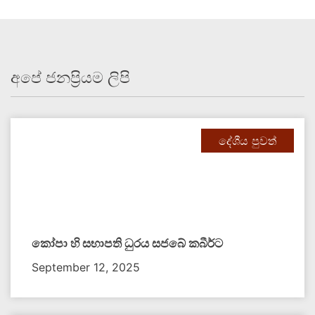
අපේ ජනප්‍රියම ලිපි
දේශීය පුවත්
කෝපා හි සභාපති ධුරය සජබේ කබීර්ට
September 12, 2025