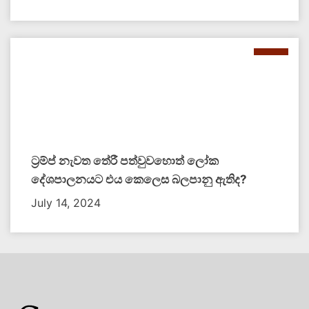
ට්‍රම්ප් නැවත තේරී පත්වුවහොත් ලෝක
දේශපාලනයට එය කෙලෙස බලපානු ඇතිද​?
July 14, 2024