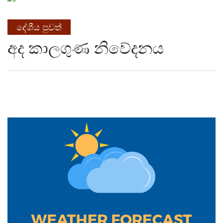
දේශීය පුවත්
අද කාලගුණ නිවේදනය