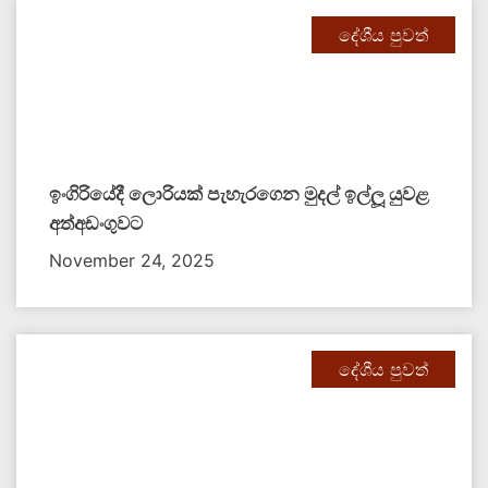
දේශීය පුවත්
ඉංගිරියේදී ලොරියක් පැහැරගෙන මුදල් ඉල්ලූ යුවළ
අත්අඩංගුවට
November 24, 2025
දේශීය පුවත්