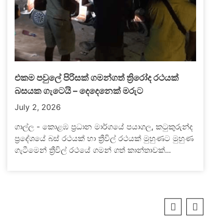
එකම පවුලේ පිරිසක් ගමන්ගත් ත්‍රිරෝද රථයක්
බසයක ගැටෙයි – දෙදෙනෙක් මරුට
July 2, 2026
ගාල්ල - කොළඹ ප්‍රධාන මාර්ගයේ පයාගල, කටුකුරුන්ද
ප්‍රදේශයේ බස් රථයක් හා ත්‍රීවිල් රථයක් මුහුණට මුහුණ
ගැටීමෙන් ත්‍රීවිල් රථයේ ගමන් ගත් කාන්තාවක්...