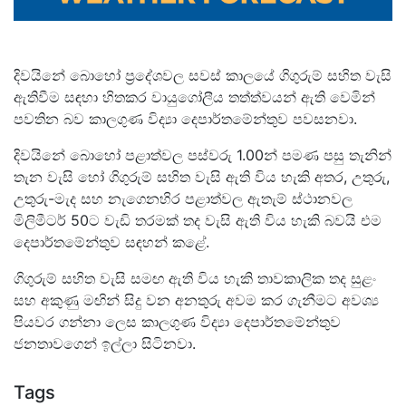
දිවයිනේ බොහෝ ප්‍රදේශවල සවස් කාලයේ ගිගුරුම් සහිත වැසි
ඇතිවීම සඳහා හිතකර වායුගෝලීය තත්ත්වයන් ඇති වෙමින්
පවතින බව කාලගුණ විද්‍යා දෙපාර්තමේන්තුව පවසනවා.
දිවයිනේ බොහෝ පළාත්වල පස්වරු 1.00න් පමණ පසු තැනින්
තැන වැසි හෝ ගිගුරුම් සහිත වැසි ඇති විය හැකි අතර, උතුරු,
උතුරු-මැද සහ නැගෙනහිර පළාත්වල ඇතැම් ස්ථානවල
මිලිමීටර් 50ට වැඩි තරමක් තද වැසි ඇති විය හැකි බවයි එම
දෙපාර්තමේන්තුව සඳහන් කළේ.
ගිගුරුම් සහිත වැසි සමඟ ඇති විය හැකි තාවකාලික තද සුළං
සහ අකුණු මඟින් සිදු වන අනතුරු අවම කර ගැනීමට අවශ්‍ය
පියවර ගන්නා ලෙස කාලගුණ විද්‍යා දෙපාර්තමේන්තුව
ජනතාවගෙන් ඉල්ලා සිටිනවා.
Tags