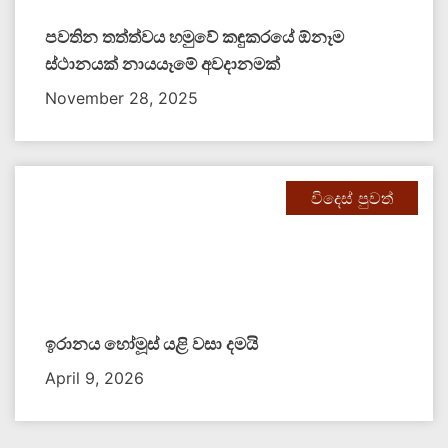
පවතින තත්ත්වය හමුවේ කඳුකරයේ ඕනෑම
ස්ථානයක් නායයෑමේ අවදානමක්
November 28, 2025
විදෙස් පුවත්
ඉරානය හෝමූස් යළි වසා දමයි
April 9, 2026