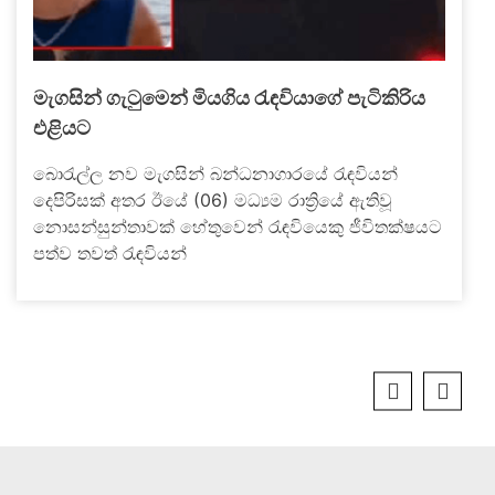
මැගසින් ගැටුමෙන් මියගිය රැඳවියාගේ පැටිකිරිය
එළියට
බොරැල්ල නව මැගසින් බන්ධනාගාරයේ රැඳවියන්
දෙපිරිසක් අතර ඊයේ (06) මධ්‍යම රාත්‍රියේ ඇතිවූ
නොසන්සුන්තාවක් හේතුවෙන් රැඳවියෙකු ජීවිතක්ෂයට
පත්ව තවත් රැඳවියන්