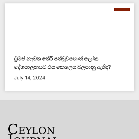
ට්‍රම්ප් නැවත තේරී පත්වුවහොත් ලෝක
දේශපාලනයට එය කෙලෙස බලපානු ඇතිද​?
July 14, 2024