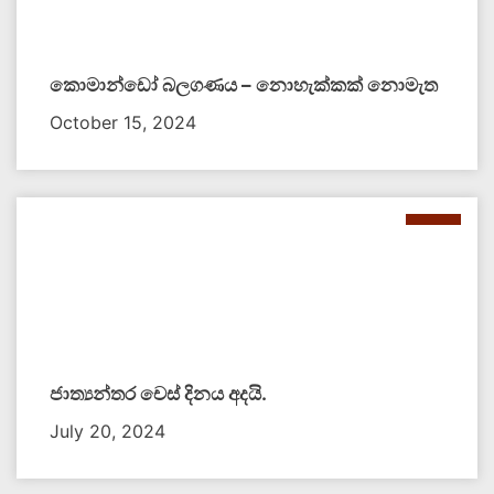
කොමාන්ඩෝ බලගණය – නොහැක්කක් නොමැත​
October 15, 2024
ජාත්‍යන්තර චෙස් දිනය අදයි.
July 20, 2024