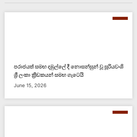
පරාජයත් සමඟ දඹුල්ලේ දී නොසන්සුන් වූ සූරියවංශි
ශ්‍රී ලංකා ක්‍රීඩකයන් සමඟ ගැටෙයි
June 15, 2026