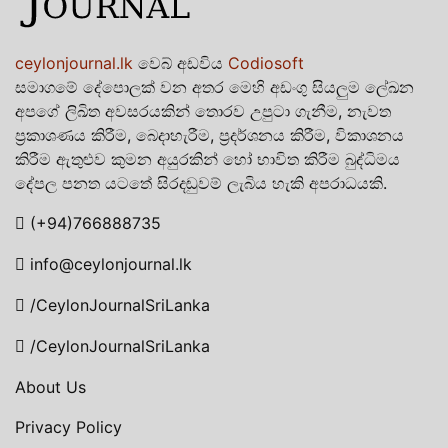
ceylonjournal.lk
වෙබ් අඩවිය
Codiosoft
සමාගමේ දේපොලක් වන අතර මෙහි අඩංගු සියලුම ලේඛන
අපගේ ලිඛිත අවසරයකින් තොරව උපුටා ගැනීම, නැවත
ප්‍රකාශණය කිරීම, බෙදාහැරීම, ප්‍රදර්ශනය කිරීම, විකාශනය
කිරීම ඇතුළුව කුමන අයුරකින් හෝ භාවිත කිරීම බුද්ධිමය
දේපල පනත යටතේ සිරදඬුවම් ලැබිය හැකි අපරාධයකි.
(+94)766888735
info@ceylonjournal.lk
/CeylonJournalSriLanka
/CeylonJournalSriLanka
About Us
Privacy Policy