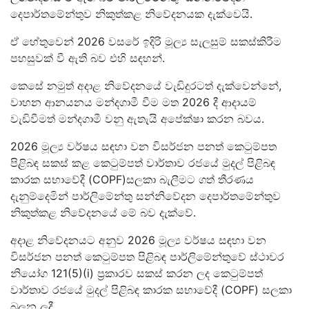
දෙපාර්තමේන්තුව නිකුත්කළ නිවේදනයක දැක්වෙයි.
ඒ හේතුවෙන් 2026 වසරේ ඉදිරි මූල්‍ය සැලසුම් සකස්කිරීම
පහසුවක් වී ඇති බව එහි සඳහන්.
කෙසේ නමුත් අදාළ නිවේදනයේ වැඩිදුරටත් දැක්වෙන්නේ,
වාහන ආනයනය මන්දගාමී වීම මත 2026 දී ආදායම්
වැඩිවීමත් මන්දගාමී වනු ඇතැයි අපේක්ෂා කරන බවය.
2026 මූල්‍ය වර්ෂය සඳහා වන විසර්ජන පනත් කෙටුම්පත
පිළිබඳ සකස් කළ කෙටුම්පත් වාර්තාව රජයේ මුදල් පිළිබඳ
කාරක සභාවේදී (COPF)සලකා බැලීමට ගත් තීරණය
දැනුම්දෙමින් පාර්ලිමේන්තු සන්නිවේදන දෙපාර්තමේන්තුව
නිකුත්කළ නිවේදනයේ මේ බව දැක්වේ.
අදාළ නිවේදනයට අනුව 2026 මූල්‍ය වර්ෂය සඳහා වන
විසර්ජන පනත් කෙටුම්පත පිළිබඳ පාර්ලිමේන්තුවේ ස්ථාවර
නියෝග 121(5)(i) ප්‍රකාරව සකස් කරන ලද කෙටුම්පත්
වාර්තාව රජයේ මුදල් පිළිබඳ කාරක සභාවේදී (COPF) සලකා
බලන ලදී.