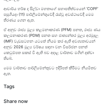
ආචාර්ය හර්ෂ ද සිල්වා මහතාගේ සභාපතිත්වයෙන් ‘COPF’
පසුගියදා (11) පාර්ලිමේන්තුවේදී රැස්වූ අවස්ථාවේදී මෙම
තීරණය ගෙන ඇත.
ඒ අනුව රාජ්‍ය මූල්‍ය කළමනාකරණ (PFM) පනත, රාජ්‍ය ණය
කලමනාකරණ (PDM) පනත සහ ජාත්‍යන්තර මූල්‍ය අරමුදල
(IMF) වැඩසටහන යටතේ නියම කර ඇති අවශ්‍යතාවයන්
අනුව 2026 මූල්‍ය වර්ෂය සඳහා වන විසර්ජන පනත්
කෙටුම්පත සකස් වී ඇති බව අදාළ වාර්තාව මගින් දක්වා
තිබේ.
මෙම වාර්තාව පාර්ලිමේන්තුවට ඉදිරිපත් කිරීමට නියමිතව
ඇත.
Tags
Share now