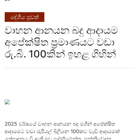
දේශීය පුවත්
වාහන ආනයන බදු ආදායම
අපේක්ෂිත ප්‍රමාණයට වඩා
රු.බි. 100කින් ඉහළ ගිහින්
2025 වර්ෂයේ වාහන ආනයන බදු මගින් අපේක්ෂිත
ආදායමට වඩා රුපියල් බිලියන 100කට වැඩි ආදායමක්
උත්පාදනය වී ඇති බව පාර්ලිමේන්තු සන්නිවේදන