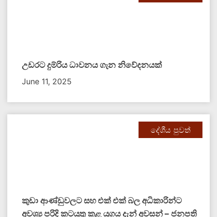
උඩරට දුම්රිය ධාවනය ගැන නිවේදනයක්
June 11, 2025
දේශීය පුවත්
කුඩා ආණ්ඩුවලට සහ එක් එක් බල අධිකාරින්ට
අවශ්‍ය පරිදි කටයුතු කළ යුගය දැන් අවසන් – ජනපති