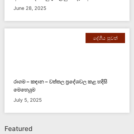
June 28, 2025
දේශීය පුවත්
රාගම – කඳාන – වත්තල ප්‍රදේශවල කළ හදිසි
මෙහෙයුම
July 5, 2025
Featured