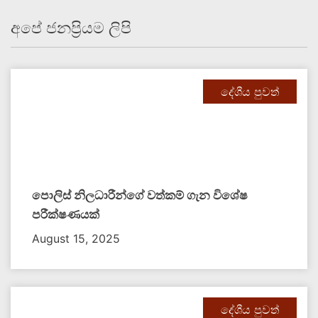
අපේ ජනප්‍රියම ලිපි
දේශීය පුවත්
පොලිස් නිලධාරීන්ගේ වත්කම් ගැන විශේෂ
පරීක්ෂණයක්
August 15, 2025
දේශීය පුවත්