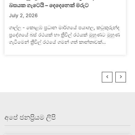
බසයක ගැටෙයි – දෙදෙනෙක් මරුට
July 2, 2026
ගාල්ල - කොළඹ ප්‍රධාන මාර්ගයේ පයාගල, කටුකුරුන්ද
ප්‍රදේශයේ බස් රථයක් හා ත්‍රීවිල් රථයක් මුහුණට මුහුණ
ගැටීමෙන් ත්‍රීවිල් රථයේ ගමන් ගත් කාන්තාවක්...
අපේ ජනප්‍රියම ලිපි