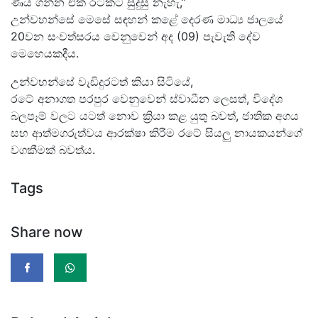
ණය ගන්න එක රටකට සුදුසු නැහැ,”
උන්වහන්සේ මෙසේ සඳහන් කළේ දෙරණ මාධ්‍ය ජාලයේ
20වන සංවත්සරය වෙනුවෙන් අද (09) පැවැති දේව
මෙහෙයකදීය.
උන්වහන්සේ වැඩිදුරටත් කියා සිටියේ,
රටේ අනාගත පරපුර වෙනුවෙන් ස්වාධීන ලෙසත්, විදේශ
බලපෑම් වලට යටත් නොව ක්‍රියා කළ යුතු බවත්, ජාතික අගය
සහ ආත්මගරුත්වය ආරක්ෂා කිරීම රටේ සියලු නායකයන්ගේ
වගකීමක් බවත්ය.
Tags
Share now