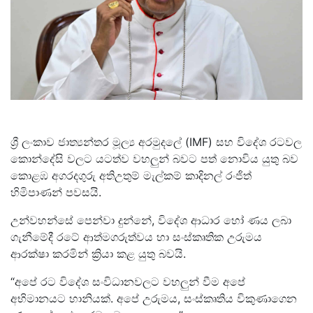
ශ්‍රී ලංකාව ජාත්‍යන්තර මූල්‍ය අරමුදලේ (IMF) සහ විදේශ රටවල
කොන්දේසි වලට යටත්ව වහලුන් බවට පත් නොවිය යුතු බව
කොළඹ අගරදගුරු අතිඋතුම් මැල්කම් කාදිනල් රංජිත්
හිමිපාණන් පවසයි.
උන්වහන්සේ පෙන්වා දුන්නේ, විදේශ ආධාර හෝ ණය ලබා
ගැනීමේදී රටේ ආත්මගරුත්වය හා සංස්කෘතික උරුමය
ආරක්ෂා කරමින් ක්‍රියා කළ යුතු බවයි.
“අපේ රට විදේශ සංවිධානවලට වහලුන් වීම අපේ
අභිමානයට හානියක්. අපේ උරුමය, සංස්කෘතිය විකුණාගෙන