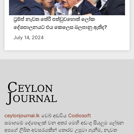
ට්‍රම්ප් නැවත තේරී පත්වුවහොත් ලෝක
දේශපාලනයට එය කෙලෙස බලපානු ඇතිද​?
July 14, 2024
ceylonjournal.lk
වෙබ් අඩවිය
Codiosoft
සමාගමේ දේපොලක් වන අතර මෙහි අඩංගු සියලුම ලේඛන
අපගේ ලිඛිත අවසරයකින් තොරව උපුටා ගැනීම, නැවත