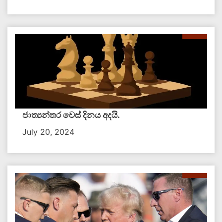
ජාත්‍යන්තර චෙස් දිනය අදයි.
July 20, 2024