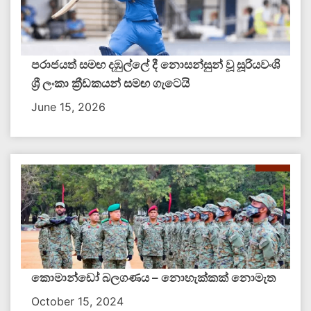
පරාජයත් සමඟ දඹුල්ලේ දී නොසන්සුන් වූ සූරියවංශි
ශ්‍රී ලංකා ක්‍රීඩකයන් සමඟ ගැටෙයි
June 15, 2026
කොමාන්ඩෝ බලගණය – නොහැක්කක් නොමැත​
October 15, 2024