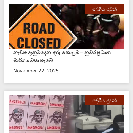
දේශීය පුවත්
නැවත දැනුම්දෙන තුරු කොළඹ – නුවර ප්‍රධාන
මාර්ගය වසා තැබේ
November 22, 2025
දේශීය පුවත්