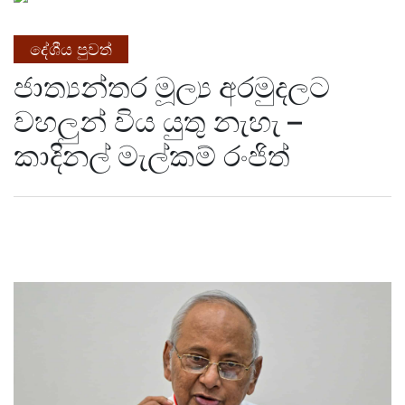
දේශීය පුවත්
ජාත්‍යන්තර මූල්‍ය අරමුදලට
වහලුන් විය යුතු නැහැ –
කාදිනල් මැල්කම් රංජිත්