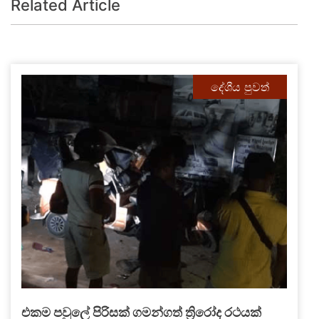
Related Article
දේශීය පුවත්
එකම පවුලේ පිරිසක් ගමන්ගත් ත්‍රිරෝද රථයක්