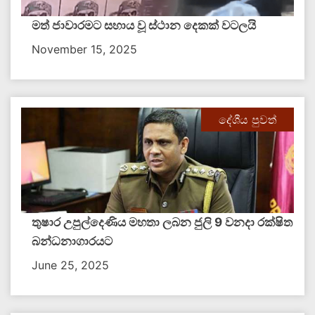
මත් ජාවාරමට සහාය වූ ස්ථාන දෙකක් වටලයි
November 15, 2025
දේශීය පුවත්
තුෂාර උපුල්දෙණිය මහතා ලබන ජුලි 9 වනදා රක්ෂිත
බන්ධනාගාරයට
June 25, 2025