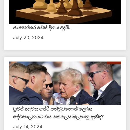
ජාත්‍යන්තර චෙස් දිනය අදයි.
July 20, 2024
ට්‍රම්ප් නැවත තේරී පත්වුවහොත් ලෝක
දේශපාලනයට එය කෙලෙස බලපානු ඇතිද​?
July 14, 2024