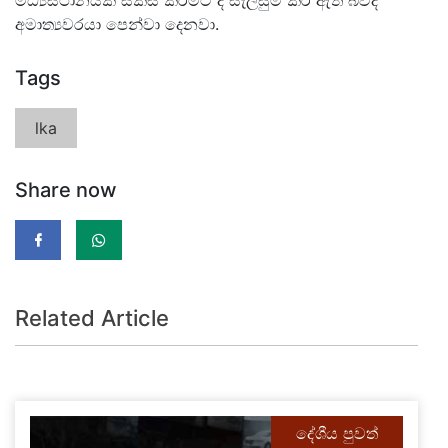
අමාත්‍යවරයා පෙන්වා දෙනවා.
Tags
lka
Share now
Related Article
දේශීය පුවත්