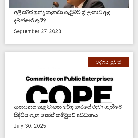
අලි සබ්රි ඉන්දු කැනඩා ගැටුමට ශ්‍රී ලංකාව ඇද
දමන්නේ ඇයි?
September 27, 2023
දේශීය පුවත්
ආනයනය කළ වාහන රේගු භාරයේ රඳවා ගැනීමේ
සිද්ධිය ගැන කෝප් කමිටුවේ අවධානය
July 30, 2025