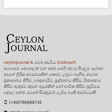
ceylonjournal.lk
වෙබ් අඩවිය
Codiosoft
සමාගමේ දේපොලක් වන අතර මෙහි අඩංගු සියලුම ලේඛන
අපගේ ලිඛිත අවසරයකින් තොරව උපුටා ගැනීම, නැවත
ප්‍රකාශණය කිරීම, බෙදාහැරීම, ප්‍රදර්ශනය කිරීම, විකාශනය
කිරීම ඇතුළුව කුමන අයුරකින් හෝ භාවිත කිරීම බුද්ධිමය
දේපල පනත යටතේ සිරදඬුවම් ලැබිය හැකි අපරාධයකි.
(+94)766888735