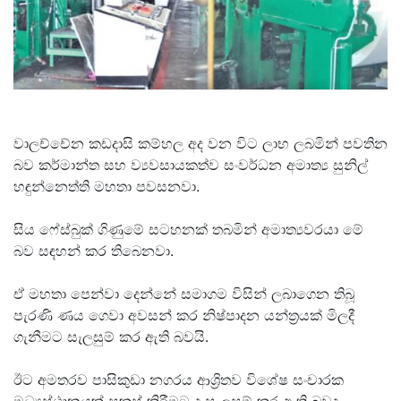
වාලච්චේන කඩදාසි කම්හල අද වන විට ලාභ ලබමින් පවතින
බව කර්මාන්ත සහ ව්‍යවසායකත්ව සංවර්ධන අමාත්‍ය සුනිල්
හඳුන්නෙත්ති මහතා පවසනවා.
සිය ෆේස්බුක් ගිණුමේ සටහනක් තබමින් අමාත්‍යවරයා මේ
බව සඳහන් කර තිබෙනවා.
ඒ මහතා පෙන්වා දෙන්නේ සමාගම විසින් ලබාගෙන තිබූ
පැරණි ණය ගෙවා අවසන් කර නිෂ්පාදන යන්ත්‍රයක් මිලදී
ගැනීමට සැලසුම් කර ඇති බවයි.
ඊට අමතරව පාසිකුඩා නගරය ආශ්‍රිතව විශේෂ සංචාරක
මධ්‍යස්ථානයක් සකස් කිරීමට ද සැලසුම් කර ඇති බවද