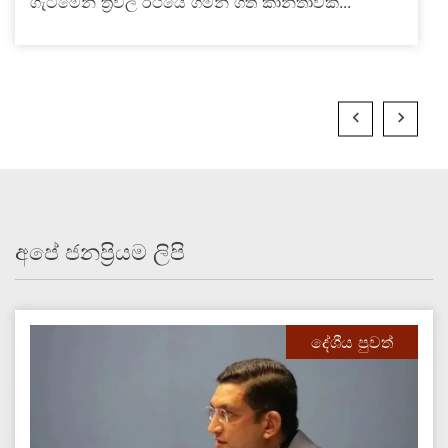
ගැටීමෙන් ත්‍රීවිල් රථයේ ගමන් ගත් කාන්තාවක්...
අපේ ජනප්‍රියම ලිපි
දේශීය පුවත්