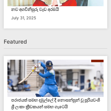
නව අගවිනිසුරු වැඩ අරඹයි
July 31, 2025
Featured
පරාජයත් සමඟ දඹුල්ලේ දී නොසන්සුන් වූ සූරියවංශි
ශ්‍රී ලංකා ක්‍රීඩකයන් සමඟ ගැටෙයි