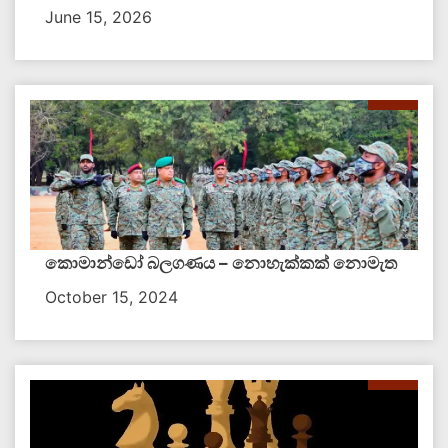
June 15, 2026
කොමාන්ඩෝ බලගණය – නොහැක්කක් නොමැත​
October 15, 2024