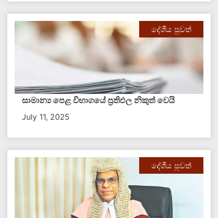
දේශීය පුවත්
සාමාන්‍ය පෙළ විභාගයේ ප්‍රතිඵල නිකුත් වෙයි
July 11, 2025
දේශීය පුවත්