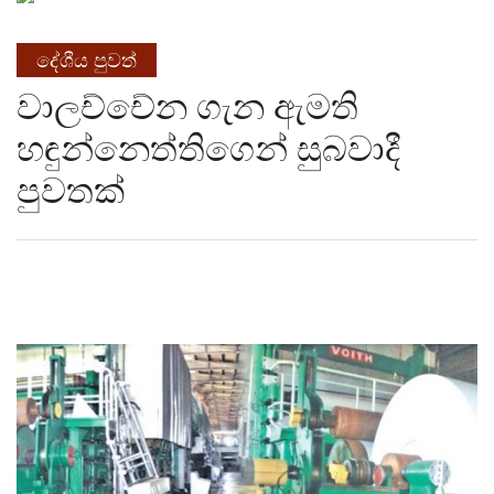
දේශීය පුවත්
වාලච්චේන ගැන ඇමති
හඳුන්නෙත්තිගෙන් සුබවාදී
පුවතක්