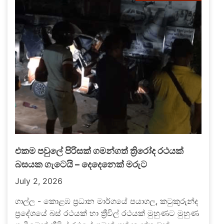
එකම පවුලේ පිරිසක් ගමන්ගත් ත්‍රිරෝද රථයක්
බසයක ගැටෙයි – දෙදෙනෙක් මරුට
July 2, 2026
ගාල්ල - කොළඹ ප්‍රධාන මාර්ගයේ පයාගල, කටුකුරුන්ද
ප්‍රදේශයේ බස් රථයක් හා ත්‍රීවිල් රථයක් මුහුණට මුහුණ