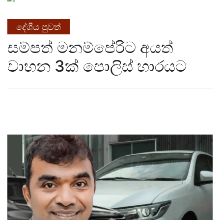
දේශීය පුවත්
සම්පත් මනම්පේරිට අයත්
වාහන 3ක් පොලිස් භාරයට