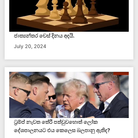
ජාත්‍යන්තර චෙස් දිනය අදයි.
July 20, 2024
ට්‍රම්ප් නැවත තේරී පත්වුවහොත් ලෝක
දේශපාලනයට එය කෙලෙස බලපානු ඇතිද​?