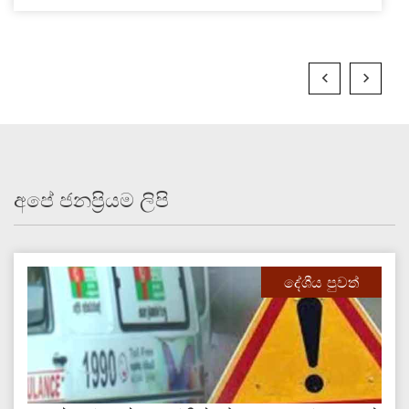
අපේ ජනප්‍රියම ලිපි
දේශීය පුවත්