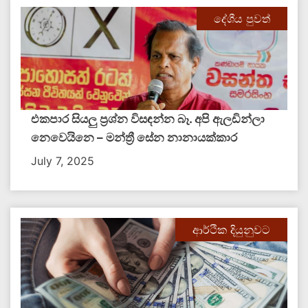
දේශීය පුවත්
එකපාර සියලු ප්‍රශ්න විසඳන්න බෑ. අපි ඇලඩින්ලා
නෙවෙයිනෙ – මන්ත්‍රී සේන නානායක්කාර
July 7, 2025
ආර්ථික දියුනුවට