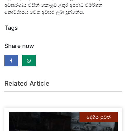
අධිකරණය විසින් කොළඹ උතුර අපරාධ විමර්ශන
කොට්ඨාසය වෙත අවසර ලබා දුන්නේය.
Tags
Share now
Related Article
දේශීය පුවත්