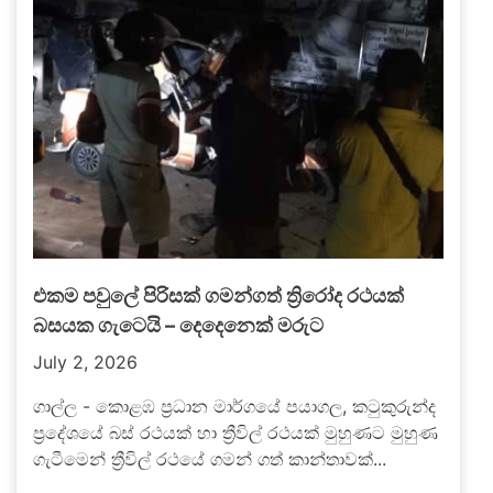
එකම පවුලේ පිරිසක් ගමන්ගත් ත්‍රිරෝද රථයක්
බසයක ගැටෙයි – දෙදෙනෙක් මරුට
July 2, 2026
ගාල්ල - කොළඹ ප්‍රධාන මාර්ගයේ පයාගල, කටුකුරුන්ද
ප්‍රදේශයේ බස් රථයක් හා ත්‍රීවිල් රථයක් මුහුණට මුහුණ
ගැටීමෙන් ත්‍රීවිල් රථයේ ගමන් ගත් කාන්තාවක්...