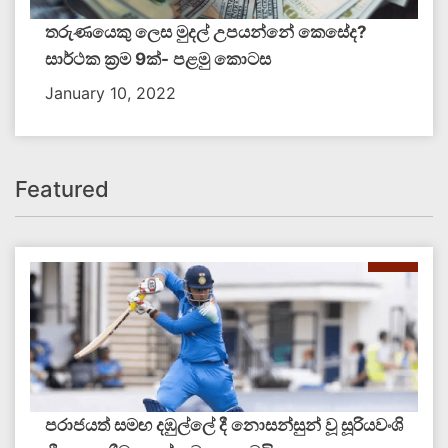
තරුණයෙකු ලෙස මුදල් උපයන්නේ කෙසේද?
සාර්ථක ක්‍රම 9ක්- පළමු කොටස
January 10, 2022
Featured
පරාජයත් සමඟ දඹුල්ලේ දී නොසන්සුන් වූ සූරියවංශි