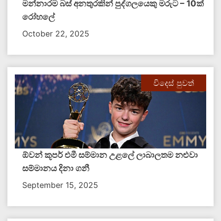
මන්නාරම බස් අනතුරකින් පුද්ගලයෙකු මරුට – 10ක්
‍රෝහලේ
October 22, 2025
විදෙස් පුවත්
ඕවන් කූපර් එමී සම්මාන උළලේ ලාබාලතම නළුවා
සම්මානය දිනා ගනී
September 15, 2025