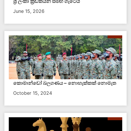
ශ්‍රී ලංකා ක්‍රීඩකයන් සමඟ ගැටෙයි
June 15, 2026
කොමාන්ඩෝ බලගණය – නොහැක්කක් නොමැත​
October 15, 2024