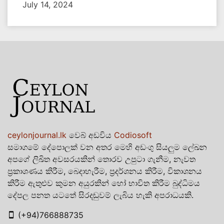
July 14, 2024
ceylonjournal.lk
වෙබ් අඩවිය
Codiosoft
සමාගමේ දේපොලක් වන අතර මෙහි අඩංගු සියලුම ලේඛන
අපගේ ලිඛිත අවසරයකින් තොරව උපුටා ගැනීම, නැවත
ප්‍රකාශණය කිරීම, බෙදාහැරීම, ප්‍රදර්ශනය කිරීම, විකාශනය
කිරීම ඇතුළුව කුමන අයුරකින් හෝ භාවිත කිරීම බුද්ධිමය
දේපල පනත යටතේ සිරදඬුවම් ලැබිය හැකි අපරාධයකි.
(+94)766888735