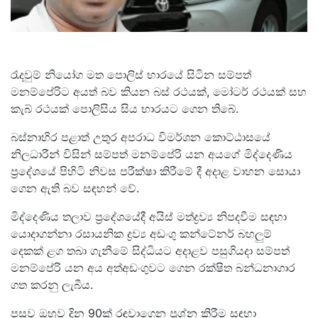
රැදවුම් නියෝග මත පොලිස් භාරයේ සිටින සම්පත්
මනම්පේරිට අයත් බව කියන බස් රථයක්, මෝටර් රථයක් සහ
කැබ් රථයක් පොලිසිය සිය භාරයට ගෙන තිබේ.
බස්නාහිර පළාත් උතුර අපරාධ විමර්ශන කොට්ඨාසයේ
නිලධාරීන් විසින් සම්පත් මනම්පේරි යන අයගේ මිද්දෙණිය
ප්‍රදේශයේ පිහිටි නිවස පරීක්ෂා කිරීමේ දී අදාළ වාහන සොයා
ගෙන ඇති බව සඳහන් වේ.
මිද්දෙණිය තලාව ප්‍රදේශයේදී අයිස් මත්ද්‍රව්‍ය නිපදවීම සඳහා
යොදාගන්නා රසායනික ද්‍රව්‍ය අඩංගු කන්ටේනර් බහලුම්
දෙකක් ළග තබා ගැනීමේ සිද්ධියට අදාළව පසුගියදා සම්පත්
මනම්පේරි යන අය අත්අඩංගුවට ගෙන රක්ෂිත බන්ධනාගාර
ගත කරනු ලැබීය.
පසුව ඔහුව දින 90ක් රඳවාගෙන ප්‍රශ්න කිරීම සඳහා