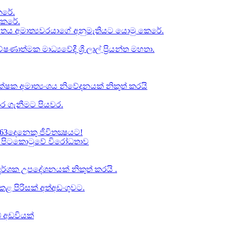
රේ​.
කෙරේ.
චිතය අමාත්‍යවරයාගේ අනුමැතියට​ යොමු කෙරේ.
ත්මක මාධ්‍යවේදී ශ්‍රී ලාල් ප්‍රියන්ත මහතා.
්ෂක අමාත්‍යංශය නිවේදනයක් නිකුත් කරයි
ර ගැනීමට පියවර​.
63දෙනෙකු ජීවිතක්‍ෂයට​!
් වූ පිටකොටුවේ විරෝධතාව
ාප දර්ශක උපදේශනයක් නිකුත් කරයි .
 පිරිසක් අත්අඩංගුවට.
් අඩවියක්