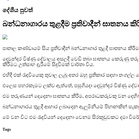
දේශීය පුවත්
බන්ධනාගාරය තුළදීම ප්‍රතිවාදීන් ඝාතනය ක
පාතාල කණ්ඩායම් සිය ප්‍රතිවාදීන් බන්ධනාගාර තුළදී ඝාතනය 
දෙවුන්දර විෂ්ණු දේවාලය අසලදී වෙඩි තබා ඝාතනය කෙරුණු ත
කිරීමට උත්සාහ දැරීමේ සිදුවීමක් වාර්තා විය.
එහිදී එක් රැඳවියෙකු තුවාල ලැබූ අතර ඔහු ප්‍රතිකාර සඳහා තංගල
එලෙස පහරකෑමට ලක්ව ඇත්තේ, පසුගියදා දෙවුන්දර විෂ්ණු ද
එම තරුණයන් දෙදෙනා ඝාතනය කිරීම, අපරාධකරුවකු වන දෙහිබා
බන්ධනාගාරය තුළදී ආහාර ලබාදෙන ඇලුමිනියම් පිඟානකින් සැකසූ 
මේ වන විට එම රැඳවියන් දෙදෙනා වෙනම සිරකූඩුවකට දමා විමර
Tags