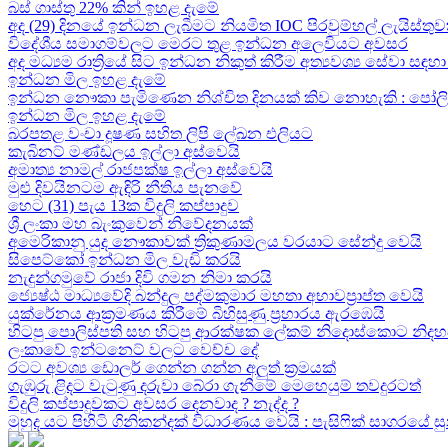
බස් ගාස්තු 22% කින් ඉහළ දැමේ
අද (29) දිනයේ ඉන්ධන ලැබීමට නියමිත IOC පිරවුම්හල් ලැයිස්තුව
විදේශීය සමාගම්වලට මෙරට තුළ ඉන්ධන අලෙවියට අවසර
අද මධ්‍යම රාත්‍රියේ සිට ඉන්ධන නිකුත් කිරීම අත්‍යවශ්‍ය සේවා 
ඉන්ධන මිල ඉහළ දැමේ
ඉන්ධන නෞකා පැමිණෙන නිශ්චිත දිනයක් කිව නොහැකි : පෝලිම්ව
ඉන්ධන මිල ඉහළ දැමේ
බරපතළ වංචා දූෂණ සහිත ලිපි ලේඛන එලියට
කැබිනට් මණ්ඩලය ඉල්ලා අස්වෙයි
අමාත්‍ය නාමල් රාජපක්ෂ ඉල්ලා අස්වෙයි
මුළු දිවයිනටම ඇඳිරි නීතිය පැනවේ
හෙට (31) පැය 13ක විදුලි කප්පාදුව
ශ්‍රී ලංකා මහ බැංකුවෙන් නිවේදනයක්
අමෙරිකානු යුද නෞකාවක් ත්‍රිකුණාමලය වරයාට සේන්දු වෙයි
සිපෙට්කෝ ඉන්ධන මිල වැඩි කරයි
නැදුන්ගමුවේ රාජා දිවි ගමන නිමා කරයි
ජ්‍යෙෂ්ඨ මාධ්‍යවේදි බන්දුල පද්මකුමාර මහතා අභාවප්‍රාප්ත වෙයි
යුක්රේනය ආක්‍රමණය කිරීමේ බිහිසුණු ප්‍රහාරය ඇරඹෙයි
හිටපු පොලිස්පති සහ හිටපු ආරක්ෂක ලේකම් නිදොස්කොට නිදහ
ලංකාවේ ඉන්ටනෙට් වලට වෙච්ච දේ
රටට අවශ්‍ය ඩොලර් ගෙන්න ගන්න අලුත් ක්‍රමයක්
ගැඹුරු ළිදට වැටුණු දරුවා බේරා ගැනීමේ මෙහෙයුම් තවදුරටත්
විදුලි කප්පාදුවකට අවසර දෙනවාද ? නැද්ද ?
මුහුද යට පිහිටි ගිනිකන්දක් විධාරණය වෙයි : පැසිෆික් සාගරයේ 