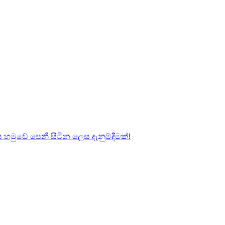
හමුවේ පෙනී සිටින ලෙස දැනුම්දීමක්!