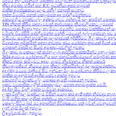
රජයේ නිලධාරීන්ගේ රාජකාරි වේලාවන් සම්බන්ධයෙන් චක්‍රලේ
ක්‍රීඩා අමාත්‍ය හරීන් සහ​ ICC ප්‍රධානියා අතර හමුවක්
ජාතික අපේක්‍ෂකයා ලෙස රනිල් ජනපති සටනට​
ත්‍රස්ත විරෝධී පනත් කෙටුම්පත අද පාර්ලිමේන්තුවට​
කෙහෙළිය රඹුක්වැල්ල අත්අඩංගුවට ගන්නැයි බල කරමින් සෞඛ්‍ය 
TIN නිකුත් කිරීම සඳහා වඩාත් කාර්යක්‍ෂම ක්‍රියාවලියකට උපදෙස්
අසාධාරණ දීමනා ඉහළ නැංවීමට එරෙහිව සෞඛ්‍ය වෘත්තිකයන් සං
චමින්ද විජේසිරි පාර්ලිමේන්තු මන්ත්‍රී ධූරයෙන් ඉල්ලා අස්වන බව
රුසියාව සමඟින් න්‍යෂ්ටික බලාගාරයක් ඉදිකිරීමට ශ්‍රී ලංකාවේ අනු
විදෙස්ගත ශ්‍රමිකයින් සඳහා නවතම ණය යෝජනා ක්‍රමයක් දියත් 
රොෂාන් රණසිංහ සියළු අමාත්‍යධූරවලින් ඉවතට​
ශ්‍රී ලංකාව බංකොලොත් කරනු ලැබූ ආර්ථික ඝාතකයින්ට ගනු ලබන 
2024 අයවැය යෝජනාවලිය​ සහ ජනාධිපතිවරයාගේ සම්පූර්ණ කත
ක්‍රිකට් අතුරු කමිටුවට අදාළ ගැසට් නිවේදනය නිකුත් කෙරේ
ක්‍රීඩා ඇමතිගේ නියමය​ සහ ක්‍රිකට් රසිකයින්ගේ බලාපොරොත්තුව
අද (31) මධ්‍යම රාත්‍රියේ සිට ඉන්ධන මිල සංශෝධනය කිරීමට ලං
ජාතික හැඳුනුම්පත් ආශ්‍රිත සේවා ගාස්තු ඉහළට
කෙහෙළිය රඹුක්වැල්ල සෞඛ්‍ය ඇමති ධූරයෙන් ඉවතට​.
ප්‍රකට ව්‍යාපාරික ලලිත් කොතලාවල මහතා අභාවප්‍රාප්ත වෙයි.
අද දින​ සිට විදුලි ගාස්තු වැඩිවන ආකාරය​.
ලංකා විදුලිබල මණ්ඩලය විසින් යොමු කර ඇති දත්ත නිරවද්‍ය නැ
වැසි සහිත කාලගුණික තත්ත්වය තවදුරටත්. මාතර ප්‍රදේශයට ගංව
කොල්ලුපිටිය බස් රථ අනතුරින් ජීවිතක්‍ෂයට පත් වූවන් වෙනුවෙන් ල
ලාෆ් ගෑස් මිලත් ඉහළට​
ලිට්‍රෝ ගෑස් මිල​ ඉහළට​.