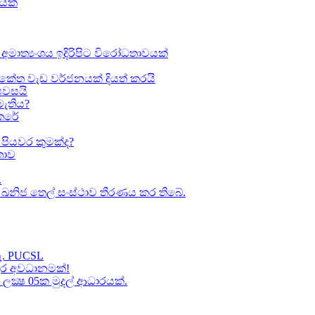
ඛයක්
අමාත්‍යංශය ඉදිරිපිට විරෝධතාවයක්
කේත වැඩ වර්ජනයක් දියත් කරයි
 පවසයි
මැතිය?
කෙරේ
පියවර කුමක්ද​?
ාව​
.
කා ඛනිජ තෙල් සංස්ථාව තීරණය කර තිබේ.
හැ. PUCSL
තුර අවධානමක්!
ක්‍ෂ 05ක​ මුදල් ආධාරයක්​.