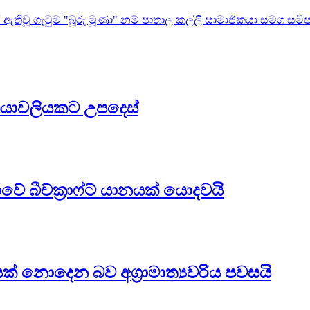
ඇතිවූ ගැටුම "බූරු මූණා" නම් පාතාල කල්ලි සාමාජිකයා සමග සමීප ස
්‍රියාවලියකට උපදෙස්
වේ බීච්ක්‍රාෆ්ට් යානයක් යොදවයි
් නොදෙන බව අග්‍රාමාත්‍යවරිය පවසයි