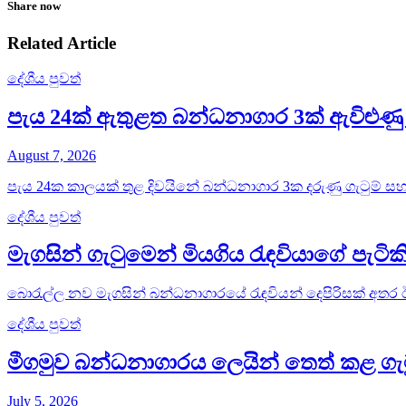
Share now
Related Article
දේශීය පුවත්
පැය 24ක් ඇතුළත බන්ධනාගාර 3ක් ඇවිළුණු 
August 7, 2026
පැය 24ක කාලයක් තුළ දිවයිනේ බන්ධනාගාර 3ක දරුණු ගැටුම් සහ 
දේශීය පුවත්
මැගසින් ගැටුමෙන් මියගිය රැඳවියාගේ පැටික
බොරැල්ල නව මැගසින් බන්ධනාගාරයේ රැඳවියන් දෙපිරිසක් අතර ඊය
දේශීය පුවත්
මීගමුව බන්ධනාගාරය ලෙයින් තෙත් කළ ගැ
July 5, 2026