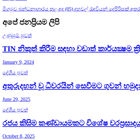
මීගමුව බන්ධනාගාරය තුළ අද (05) දහවල් රැඳවියන් දෙපිරිසක් අතර 
අපේ ජනප්‍රියම ලිපි
උණුසුම් පුවත්
TIN නිකුත් කිරීම සඳහා වඩාත් කාර්යක්‍ෂම ක
January 9, 2024
දේශීය පුවත්
අතුරුදහන් වූ ධීවරයින් සෙවීමට ගුවන් හමුදා
June 29, 2025
දේශීය පුවත්
රජය කිසිම කණ්ඩායමකට විශේෂ වරප්‍රසාදයක
October 8, 2025