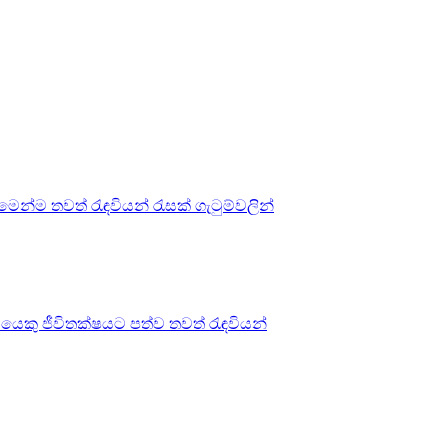
ෙන්ම තවත් රැඳවියන් රැසක් ගැටුම්වලින්
ියෙකු ජීවිතක්ෂයට පත්ව තවත් රැඳවියන්