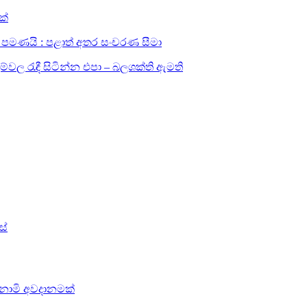
ක්
සඳහා පමණයි : පළාත් අතර සංචරණ සීමා
ල රැඳී සිටින්න එපා – බලශක්ති ඇමති
ස්
සුනාමි අවදානමක්