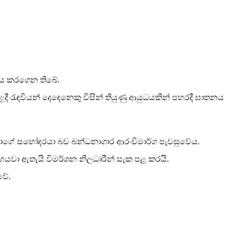
රණය කරගෙන තිබේ.
රැඳවියන් දෙදෙනෙකු විසින් තියුණු ආයුධයකින් පහරදී ඝාතනය
තාගේ සහෝදරයා බව බන්ධනාගාර ආරංචිමාර්ග පැවසුවේය.
වා ඇතැයි විමර්ශන නිලධාරීන් සැක පළ කරයි.
වේ.