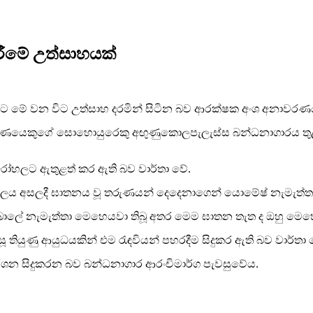
ිරීමේ උත්සාහයක්
කිරීමට මේ වන විට උත්සාහ දරමින් සිටින බව ආරක්ෂක අංශ අනාව
රුණයෙකුගේ සොහොයුරෙකු අඟුණුකොලපැලැස්ස බන්ධනාගාරය තුළදී 
්ල රෝහලට ඇතුළත් කර ඇති බව වාර්තා වේ.
ේවාලය අසලදී ඝාතනය වූ තරුණයන් දෙදෙනාගෙන් යොමේෂ් නැමැත්
ලේ නැමැත්තා මෙහෙයවා තිබූ අතර මෙම ඝාතන තැත ද ඔහු මෙහෙය
තියුණු ආයුධයකින් එම රැඳවියන් පහරදීම සිදුකර ඇති බව වාර්තා 
්ශන සිදුකරන බව බන්ධනාගාර ආරංචිමාර්ග පැවසුවේය.