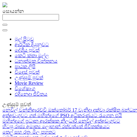
සොයන්න
මුල් පිටුව
ආර්ථික දියුනුවට
දේශීය පුවත්
කෙටි කතා මල්ල
ධනාත්මක චින්තනය
පාඨක ලිපි
විදෙස් පුවත්
උණුසුම් පුවත්
Movie Review
විශේෂාංග
එදිනෙදා ජීවිතය
උණුසුම් පුවත්
නෙවිල් වන්නිආරච්චි ඔක්තෝබර් 17 වැනිදා දක්වා රක්ෂිත බන
අත්අඩංගුවට ගත් මහින්දගේ PSO අධිකරණයට රැගෙන එයි
මහින්දගේ ප්‍රධාන ආරක්ෂක නිලධාරී නෙවිල් අත්අඩංගුවට
හිටපු රාජ්‍ය අමාත්‍ය ලොහාන් රත්වත්තේ ජීවිතක්ෂයට
තෙල් සහ රත්‍රං මිල පහතට