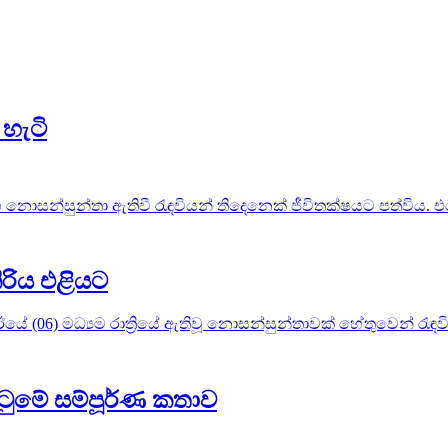
හැටි
නොසන්සුන්තා ඇතිවී රැඳවියන් තිදෙනෙක් ජීවිතක්ෂයට පත්විය. එම
ිරිය එළියට
ේ (06) මධ්‍යම රාත්‍රියේ ඇතිවූ නොසන්සුන්තාවක් හේතුවෙන් රැඳව
ටුමේ සම්පූර්ණ කතාව