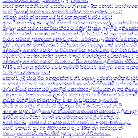
ධම්මික දසනායක ධූරයෙන් ඉල්ලා අස් වේ
ස්විස් තානාපතිනියගේ සේප්පුවෙන් ලක්‍ෂ 45ක රන්බඩු සොරාගෙන
ඩෑන් ප්‍රියසාද් ඝාතනයට සම්බන්ධ තිදෙනෙකු අත්අඩංගුවට​!
ගම්පහ ඔස්මන් ඝාතනයේ සිව්වන තැතත් ව්‍යර්ථ වෙයි
අමෙරිකානු තීරු බදු වලින් නිදහස් කරදෙන ලෙස ඉල්ලා එක්සත් ජ
පිල්ලෙයාන් සමග සාකච්ඡා කිරීමට රනිල් සිදුකළ ඉල්ලීම ප්‍රතික්‍ෂ
වසන්ත කරන්නාගොඩගේ නඩුවෙන් විනිසුරුවරුන් දෙදෙනෙක් ඉ
චාමර සම්පත් දසනායක අත්අඩංගුවට​! චෝදනා ලැයිස්තුව මෙන්න​.
ක්‍රිෂ් නඩුවෙන් මහාධිකරණ විනිසුරුවරුන් දෙදෙනෙක් ඉවත් වෙයි
දේශබන්දු තෙන්නකෝන් සංවිධානාත්මක අපරාධකරුවන්ටත් වඩා 
දේශබන්දු තෙන්නකෝන් මහතා මාතර මහේස්ත්‍රාත් අධිකරණයට 
දේශබන්දු තෙන්නකෝන් මහතාගේ රිට් පෙත්සම ප්‍රතික්‍ෂේප කිරීමට
W15 හෝටලය ඉදිරිපිට වෙඩි තැබීමේ සිද්ධියට අදාලව​ සෙසු සැ
ශාන් පුතා අත්අඩංගුවට!
කොහුවලදී සිදුවූ රිය අනතුරකින් විශ්වවිද්‍යාල ජ්‍යෙෂ්ඨ කථිකාචාර්
හංසමාලිගේ නඩු කටයුත්ත සම්බන්ධයෙන් නීතිවිරෝධී වත්කම් වි
මිද්දෙණියේ ඝාතනයට පොලිස් කොස්තාපල්වරයෙකු ඇතුළු තිදෙනෙ
නඩු කටයුත්තකට සාක්‍ෂි ලබාදීම සඳහා අමාත්‍ය විජිත හේරත් මහා
නවක මන්ත්‍රීවරුන් සඳහා දින 03ක වැඩමුළුවක් ඇරඹෙයි.
පියුමි හංසමාලිගේ වත්කම් පිළිබඳව විමර්ශණයක් ඇරඹෙයි
Starlink සඳහා විදුලි සංදේශ නියාමන කොමිෂන් සභාවේ මූලික අනු
ආර්ථික පරිවර්තන පනත් කෙටුම්පත අද පාර්ලිමේන්තුවට.
අපේ ජනබල පක්‍ෂයේ නායක සමන් පෙරේරා ඇතුළු 05ක් මරුට​
හෙට කොළඹ ප්‍රදේශ කිහිපයකට පැය 16ක ජල කප්පාදුවක්
නවගමුවේ වෙඩි තැබීමකින් පුද්ගලයෙකු ජීවිතක්‍ෂයට​