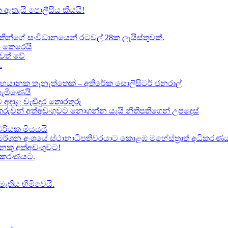
 ඇතැයි පොලීසිය කියයි!
ාතීන්ගේ සංවිධානයෙන් රටවල් 28ක ලැයිස්තුවක්.
ේප කෙරෙයි
වත් වේ
.
භයානක තැනැත්තෙක් – අතිරේක සොලිසිටර් ජනරාල්
පැමිණෙයි
 අදාළ වැඩිදුර තොරතුරු
කකරුවන් අත්අඩංගුවට නොගන්න යැයි නීතිපතිගෙන් උපදෙස්
‍යවරියක මියයයි
මර්ශන අංශයේ ස්ථානාධිපතිවරයාට කොළඹ මහේස්ත්‍රාත් අධිකරණය 
කු අත්අඩංගුවට​!
ධිකරණයට​.
මැතිය හිමිවෙයි.