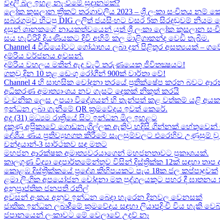
විදුලි බිල ඉහළ නැංවීමේ සූදානමක්?
ලෝක කුසලාන ක්‍රිකට් තරගාවලිය 2023 – ශ්‍රී ලංකා සංචිතය නම් කෙ
සබරගමුව හිටපු DIG ලලිත් ජයසිංහට වසර 5ක සිරදඬුවම් නියම 
දසුන් ශානකගේ නායකත්වයෙන් යුත් ශ්‍රී ලංකා ලෝක කුසලාන සං
සය හැවිරිදි දියණියකට දිවි අහිමි කල මාළිගාකන්ද වෙඩි තැබීම​.
Channel 4 වීඩියෝවට ගෝඨාභය ලබා දුන් පිළිතුර අසත්‍යයක් – ගවේෂණා
දුම්රිය වර්ජනය අවසන්.
දුම්රිය වහලය මතින් ඇද​ වැටී තරුණයෙකු ජීවිතක්‍ෂයට​!
ගතවූ දින 10 තුළ ඩෙංගු රෝගීන් 900ක් වාර්තා වේ!
Channel 4 හි සාහසික චෝදනා තරයේ ප්‍රතික්ෂේප කරන බවට ආරක
අධිකරණ අමාත්‍යාංශය නව ගැසට් දෙකක් නිකුත් කරයි
වංචනික ලෙස උපයා විදේශයන් හි තැන්පත් කළ​ වත්කම් යළි අයක
ඉන්ධන ලබා ගැනීමේ QR ක්‍රමවේදය ඉවත් කෙරේ.
අද (31) මධ්‍යම රාත්‍රියේ සිට ඉන්ධන මිල ඉහළට
දකුණු අප්‍රිකාවේ ගොඩනැගිල්ලක ඇතිවූ හදිසි ගින්නක් හේතුවෙන් 
දේශීය​ ණය ප්‍රතිව්‍යුහගත කිරීමේ සැලසුම්වලට එරෙහිව උණුසුම
චන්ද්‍රයාන්-3 සාර්ථකව සඳ මතට​
මහජන ආරක්ෂක අමාත්‍යවරයාගෙන් මහජනතාවට ප්‍රකාශයක්.
කාලගුණ විද්‍යා දෙපාර්තමේන්තුව විසින් දිස්ත්‍රික්ක 12ක් සඳහා ත
කොළඹ දිස්ත්‍රික්කයේ ප්‍රදේශ කිහිපයකට පැය 18ක ජල කප්පාදුවක්
ළමා ලිංගික අපයෝජන චෝදනා මත පුද්ගලයකුට පහර දී ඝාතනය කළ
අනුප්‍රාප්තික ජනපති රනිල්
අවසන් අංකය අනුව ඉන්ධන බෙදා හැරෙන දිනවල වෙනසක්
ජාතික ඉන්ධන ලබාදීමේ ක්‍රමවේදය සඳහා ලියාපදිංචි විය හැකි වෙබ
ජපානයෙන් ලංකාවට මේ වෙලාවේ උදව් නෑ