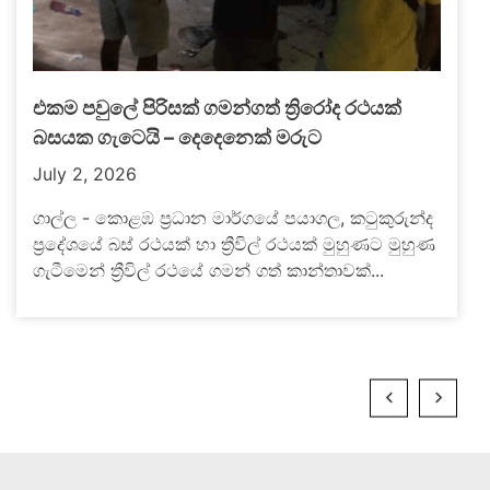
එකම පවුලේ පිරිසක් ගමන්ගත් ත්‍රිරෝද රථයක්
බසයක ගැටෙයි – දෙදෙනෙක් මරුට
July 2, 2026
ගාල්ල - කොළඹ ප්‍රධාන මාර්ගයේ පයාගල, කටුකුරුන්ද
ප්‍රදේශයේ බස් රථයක් හා ත්‍රීවිල් රථයක් මුහුණට මුහුණ
ගැටීමෙන් ත්‍රීවිල් රථයේ ගමන් ගත් කාන්තාවක්...