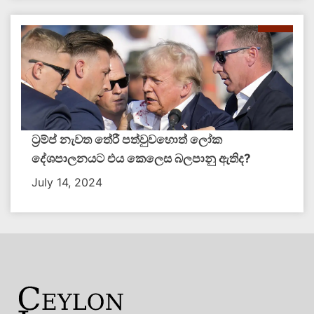
ට්‍රම්ප් නැවත තේරී පත්වුවහොත් ලෝක
දේශපාලනයට එය කෙලෙස බලපානු ඇතිද​?
July 14, 2024