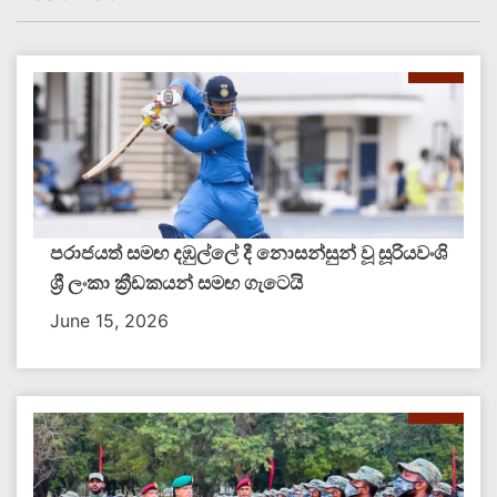
පරාජයත් සමඟ දඹුල්ලේ දී නොසන්සුන් වූ සූරියවංශි
ශ්‍රී ලංකා ක්‍රීඩකයන් සමඟ ගැටෙයි
June 15, 2026