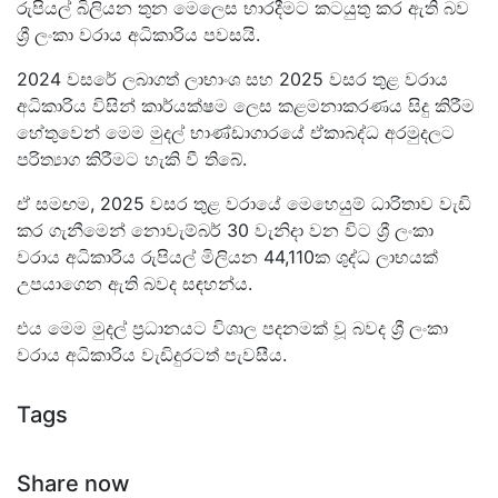
රුපියල් බිලියන තුන මෙලෙස භාරදීමට කටයුතු කර ඇති බව
ශ්‍රී ලංකා වරාය අධිකාරිය පවසයි.
2024 වසරේ ලබාගත් ලාභාංශ සහ 2025 වසර තුළ වරාය
අධිකාරිය විසින් කාර්යක්ෂම ලෙස කළමනාකරණය සිදු කිරීම
හේතුවෙන් මෙම මුදල් භාණ්ඩාගාරයේ ඒකාබද්ධ අරමුදලට
පරිත්‍යාග කිරීමට හැකි වී තිබේ.
ඒ සමඟම, 2025 වසර තුළ වරායේ මෙහෙයුම් ධාරිතාව වැඩි
කර ගැනීමෙන් නොවැම්බර් 30 වැනිදා වන විට ශ්‍රී ලංකා
වරාය අධිකාරිය රුපියල් මිලියන 44,110ක ශුද්ධ ලාභයක්
උපයාගෙන ඇති බවද සඳහන්ය.
එය මෙම මුදල් ප්‍රධානයට විශාල පදනමක් වූ බවද ශ්‍රී ලංකා
වරාය අධිකාරිය වැඩිදුරටත් පැවසීය.
Tags
Share now