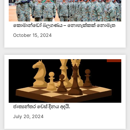
කොමාන්ඩෝ බලගණය – නොහැක්කක් නොමැත​
October 15, 2024
ජාත්‍යන්තර චෙස් දිනය අදයි.
July 20, 2024