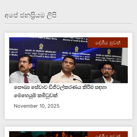
අපේ ජනප්‍රියම ලිපි
දේශීය පුවත්
සෞඛ්‍ය සේවාව ඩිජිටල්කරණය කිරීම සඳහා
මෙහෙයුම් කමිටුවක්
November 10, 2025
දේශීය පුවත්