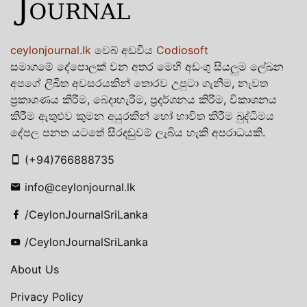
ceylonjournal.lk
වෙබ් අඩවිය
Codiosoft
සමාගමේ දේපොලක් වන අතර මෙහි අඩංගු සියලුම ලේඛන
අපගේ ලිඛිත අවසරයකින් තොරව උපුටා ගැනීම, නැවත
ප්‍රකාශණය කිරීම, බෙදාහැරීම, ප්‍රදර්ශනය කිරීම, විකාශනය
කිරීම ඇතුළුව කුමන අයුරකින් හෝ භාවිත කිරීම බුද්ධිමය
දේපල පනත යටතේ සිරදඬුවම් ලැබිය හැකි අපරාධයකි.
(+94)766888735
info@ceylonjournal.lk
/CeylonJournalSriLanka
/CeylonJournalSriLanka
About Us
Privacy Policy