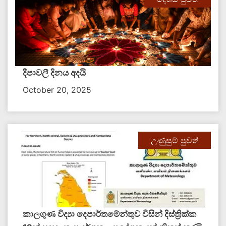
දීපාවලී දිනය අදයි
October 20, 2025
උණුසුම් පුවත්
කාලගුණ විද්‍යා දෙපාර්තමේන්තුව විසින් දිස්ත්‍රික්ක