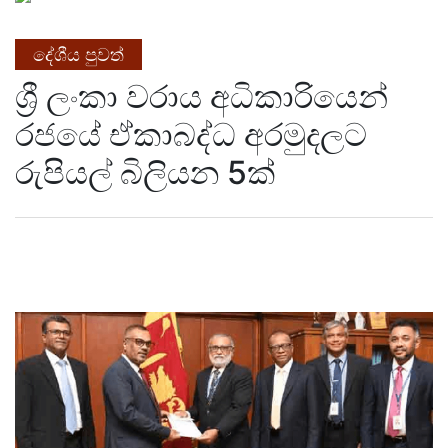
දේශීය පුවත්
ශ්‍රී ලංකා වරාය අධිකාරියෙන්
රජයේ ඒකාබද්ධ අරමුදලට
රුපියල් බිලියන 5ක්