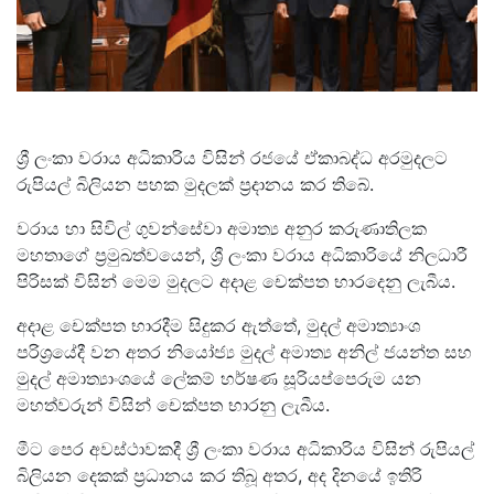
ශ්‍රී ලංකා වරාය අධිකාරිය විසින් රජයේ ඒකාබද්ධ අරමුදලට
රුපියල් බිලියන පහක මුදලක් ප්‍රදානය කර තිබේ.
වරාය හා සිවිල් ගුවන්සේවා අමාත්‍ය අනුර කරුණාතිලක
මහතාගේ ප්‍රමුඛත්වයෙන්, ශ්‍රී ලංකා වරාය අධිකාරියේ නිලධාරී
පිරිසක් විසින් මෙම මුදලට අදාළ චෙක්පත භාරදෙනු ලැබීය.
අදාළ චෙක්පත භාරදීම සිදුකර ඇත්තේ, මුදල් අමාත්‍යාංශ
පරිශ්‍රයේදී වන අතර නියෝජ්‍ය මුදල් අමාත්‍ය අනිල් ජයන්ත සහ
මුදල් අමාත්‍යාංශයේ ලේකම් හර්ෂණ සූරියප්පෙරුම යන
මහත්වරුන් විසින් චෙක්පත භාරනු ලැබීය.
මීට පෙර අවස්ථාවකදී ශ්‍රී ලංකා වරාය අධිකාරිය විසින් රුපියල්
බිලියන දෙකක් ප්‍රධානය කර තිබූ අතර, අද දිනයේ ඉතිරි