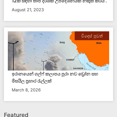
12ක් සඳහා තාප දර්ශක උපදේශනයක් නිකුත් කරයි .
August 21, 2023
විදෙස් පුවත්
ඉරානයෙන් ගල්ෆ් කලාපය පුරා නව ඩ්‍රෝන සහ
මිසයිල ප්‍රහාර රැල්ලක්
March 8, 2026
Featured