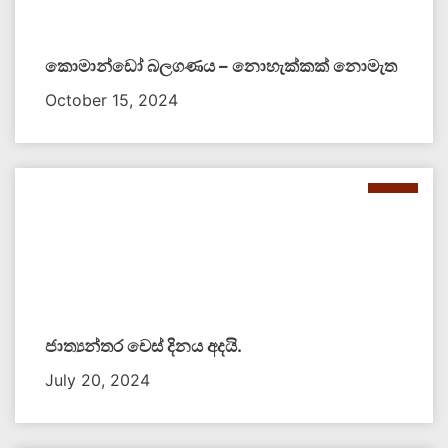
කොමාන්ඩෝ බලගණය – නොහැක්කක් නොමැත​
October 15, 2024
ජාත්‍යන්තර චෙස් දිනය අදයි.
July 20, 2024