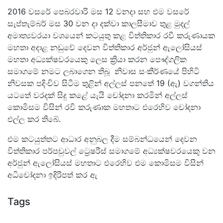
2016 වසරේ පෙබරවාරි මස 12 වනදා සහ එම වසරේ
සැප්තැම්බර් මස 30 වන දා දක්වා කාලසීමාව තුළ මුදල්
අමාත්‍යවරයා වශයෙන් කටයුතු කළ විත්තිකාර රවී කරුණායක
මහතා අදාළ නඩුවේ දෙවන විත්තිකාර අර්ජුන් ඇලෝසියස්
මහතා අධ්‍යක්ෂවරයෙකු ලෙස ක්‍රියා කරන පෞද්ගලික
සමාගමේ නමට ලබාගෙන තිබූ නිවාස සංකීර්ණයේ පිහිටි
නිවසක පදිංචිව සිටීම තුළින් අල්ලස් පනතේ 19 (ඇ) වගන්තිය
යටතේ වරදක් සිදු කළේ යැයි චෝදනා කරමින් අල්ලස්
කොමිසම විසින් රවි කරුණාක මහතාට එරෙහිව චෝදනා
එල්ල කර තිබේ.
එම කටයුත්තට ආධාර අනුබල දීම සම්බන්ධයෙන් දෙවන
විත්තිකාර පර්පචුවල් ට්‍රෙෂරීස් සමාගමේ අධ්‍යක්ෂවරයෙකු වන
අර්ජුන් ඇලෝසියස් මහතාට එරෙහිව එම කොමිසම විසින්
අධිචෝදනා ඉදිරිපත් කර ඇ
Tags