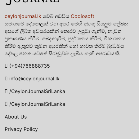
ceylonjournal.lk
වෙබ් අඩවිය
Codiosoft
සමාගමේ දේපොලක් වන අතර මෙහි අඩංගු සියලුම ලේඛන
අපගේ ලිඛිත අවසරයකින් තොරව උපුටා ගැනීම, නැවත
ප්‍රකාශණය කිරීම, බෙදාහැරීම, ප්‍රදර්ශනය කිරීම, විකාශනය
කිරීම ඇතුළුව කුමන අයුරකින් හෝ භාවිත කිරීම බුද්ධිමය
දේපල පනත යටතේ සිරදඬුවම් ලැබිය හැකි අපරාධයකි.
(+94)766888735
info@ceylonjournal.lk
/CeylonJournalSriLanka
/CeylonJournalSriLanka
About Us
Privacy Policy