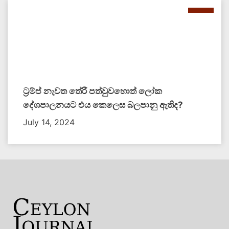
ට්‍රම්ප් නැවත තේරී පත්වුවහොත් ලෝක
දේශපාලනයට එය කෙලෙස බලපානු ඇතිද​?
July 14, 2024