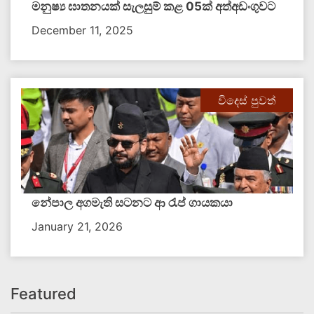
මනුෂ්‍ය ඝාතනයක් සැලසුම් කළ 05ක් අත්අඩංගුවට
December 11, 2025
විදෙස් පුවත්
නේපාල අගමැති සටනට ආ රැප් ගායකයා
January 21, 2026
Featured