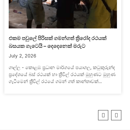
එකම පවුලේ පිරිසක් ගමන්ගත් ත්‍රිරෝද රථයක්
බසයක ගැටෙයි – දෙදෙනෙක් මරුට
July 2, 2026
ගාල්ල - කොළඹ ප්‍රධාන මාර්ගයේ පයාගල, කටුකුරුන්ද
ප්‍රදේශයේ බස් රථයක් හා ත්‍රීවිල් රථයක් මුහුණට මුහුණ
ගැටීමෙන් ත්‍රීවිල් රථයේ ගමන් ගත් කාන්තාවක්...