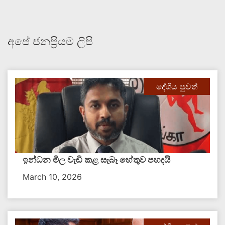
අපේ ජනප්‍රියම ලිපි
දේශීය පුවත්
ඉන්ධන මිල වැඩි කළ සැබෑ හේතුව පහදයි
March 10, 2026