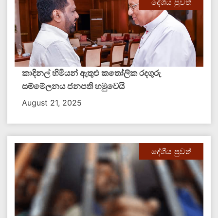
දේශීය පුවත්
කාදිනල් හිමියන් ඇතුළු කතෝලික රදගුරු
සම්මේලනය ජනපති හමුවෙයි
August 21, 2025
දේශීය පුවත්