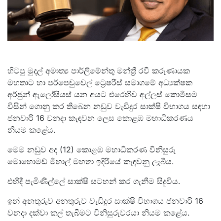
හිටපු මුදල් අමාත්‍ය පාර්ලිමේන්තු මන්ත්‍රී රවී කරුණායක
මහතාට හා පර්පෙචුවෙල් ට්‍රෙෂරීස් සමාගමේ අධ්‍යක්ෂක
අර්ජුන් ඇලෝසියස් යන අයට එරෙහිව අල්ලස් කොමිසම
විසින් ගොනු කර තිබෙන නඩුව වැඩිදුර සාක්ෂි විභාගය සඳහා
ජනවාරි 16 වනදා කැඳවන ලෙස කොළඹ මහාධිකරණය
නියම කළේය.
මෙම නඩුව අද (12) කොළඹ මහාධිකරණ විනිසුරු
මොහොමඩ් මිහාල් මහතා ඉදිරියේ කැඳවනු ලැබීය.
එහිදී පැමිණිල්ලේ සාක්ෂි සටහන් කර ගැනීම සිදුවිය.
ඉන් අනතුරුව අනතුරුව වැඩිදුර සාක්ෂි විභාගය ජනවාරි 16
වනදා දක්වා කල් තැබීමට විනිසුරුවරයා නියම කළේය.