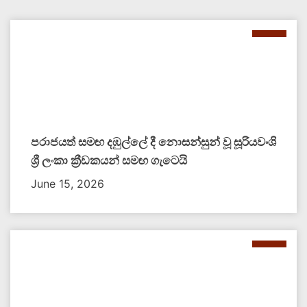
පරාජයත් සමඟ දඹුල්ලේ දී නොසන්සුන් වූ සූරියවංශි
ශ්‍රී ලංකා ක්‍රීඩකයන් සමඟ ගැටෙයි
June 15, 2026