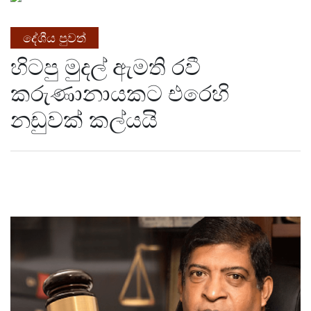
දේශීය පුවත්
හිටපු මුදල් ඇමති රවී
කරුණානායකට එරෙහි
නඩුවක් කල්යයි